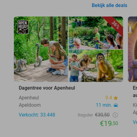
Bekijk alle deals
36%
Dagentree voor Apenheul
E
a
Apenheul
9.4
Apeldoorn
11 min.
K
A
Verkocht: 33.448
€30,50
Regulier
€19
V
,50