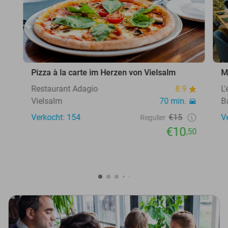
Pizza à la carte im Herzen von Vielsalm
M
Restaurant Adagio
8.9
L
Vielsalm
70 min.
B
Verkocht: 154
€15
V
Regulier
€10
,50