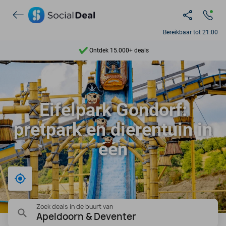
Bereikbaar tot 21:00
Ontdek 15.000+ deals
7 dagen per week beschikbaar
10+ miljoen leden
Eifelpark Gondorf:
9,4
pretpark en dierentuin in
Ontdek 15.000+ deals
één
Bij mij in de buurt
Zoek deals in de buurt van
Apeldoorn & Deventer