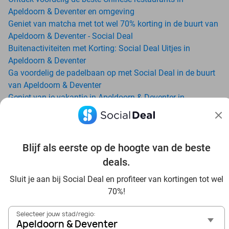
Apeldoorn & Deventer en omgeving
Geniet van matcha met tot wel 70% korting in de buurt van
Apeldoorn & Deventer - Social Deal
Buitenactiviteiten met Korting: Social Deal Uitjes in
Apeldoorn & Deventer
Ga voordelig de padelbaan op met Social Deal in de buurt
van Apeldoorn & Deventer
Geniet van je vakantie in Apeldoorn & Deventer in
Nederland met Social Deal
Ontdek voordelig Pilates in Apeldoorn & Deventer - Social
Deal
Blijf als eerste op de hoogte van de beste
Ervaar de kwaliteit van het Van der Valk hotel in Apeldoorn
& Deventer en omgeving
deals.
Voordelig genieten bij Sunparks met korting vanuit
Sluit je aan bij Social Deal en profiteer van kortingen tot wel
Apeldoorn & Deventer
70%!
Met hoge korting naar de zonnebank in Apeldoorn &
Deventer
Selecteer jouw stad/regio:
Skiën met korting in Apeldoorn & Deventer? Ontdek de
Apeldoorn & Deventer