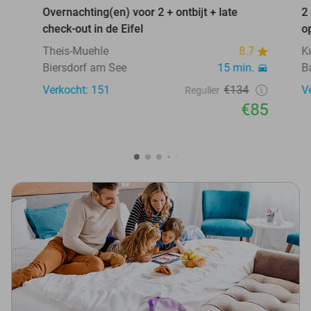
Overnachting(en) voor 2 + ontbijt + late
2
check-out in de Eifel
o
Theis-Muehle
8.7
K
Biersdorf am See
15 min.
B
Verkocht: 151
€134
V
Regulier
€85