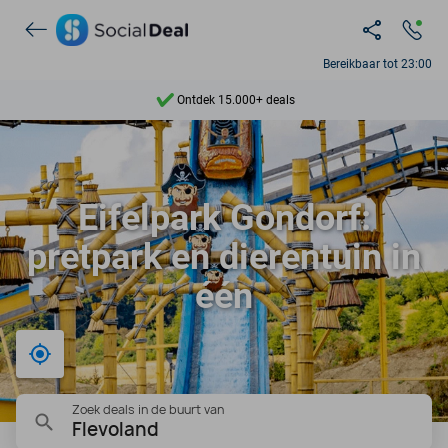
Bereikbaar tot 23:00
Ontdek 15.000+ deals
7 dagen per week beschikbaar
10+ miljoen leden
Eifelpark Gondorf:
9,4
pretpark en dierentuin in
Ontdek 15.000+ deals
één
Bij mij in de buurt
Zoek deals in de buurt van
Flevoland