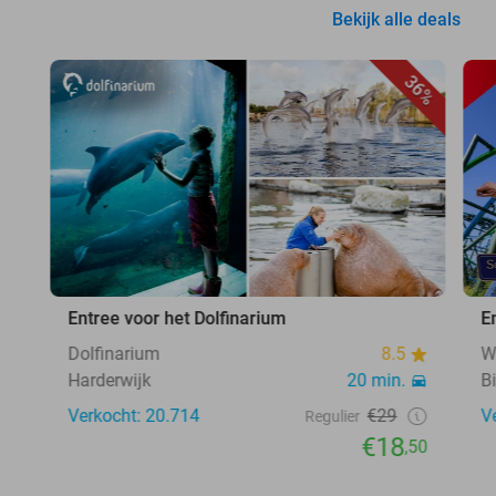
Bekijk alle deals
36%
Entree voor het Dolfinarium
E
Dolfinarium
8.5
W
Harderwijk
20 min.
B
Verkocht: 20.714
€29
V
Regulier
€18
,50