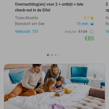
Overnachting(en) voor 2 + ontbijt + late
2
check-out in de Eifel
o
Theis-Muehle
8.7
K
Biersdorf am See
15 min.
B
Verkocht: 151
€134
V
Regulier
€85