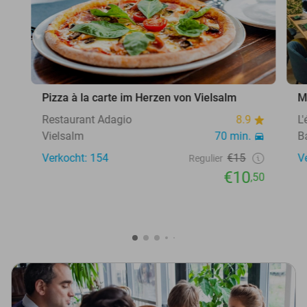
Pizza à la carte im Herzen von Vielsalm
M
Restaurant Adagio
8.9
L
Vielsalm
70 min.
B
Verkocht: 154
€15
V
Regulier
€10
,50