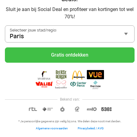
Sluit je aan bij Social Deal en profiteer van kortingen tot wel
70%!
Selecteer jouw stad/regio:
Paris
Voordelig genieten in Paris: haal deal-inspiratie uit onze
blogs
Gratis ontdekken
Visitez Eauzone SPA à prix réduit à Paris
Allez au spa à Paris et ses environs
Petit-déjeuner et lunch à Paris
Mangez des sushis à Paris
Mangez à volonté à Paris
Bekend van:
Hoi, onze klantenservice is open,
dus als je een vraag hebt helpen
OPEN IN APP
we je graag!
* Je persoonlijke gegevens zijn veilig bij ons. We delen deze nooit met derden.
Algemene voorwaarden
Privacybeleid / AVG