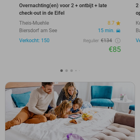
Overnachting(en) voor 2 + ontbijt + late
2
check-out in de Eifel
o
Theis-Muehle
8.7
K
Biersdorf am See
15 min.
B
Verkocht: 150
€134
V
Regulier
€85