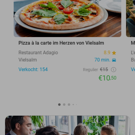
Pizza à la carte im Herzen von Vielsalm
M
Restaurant Adagio
8.9
L
Vielsalm
70 min.
B
Verkocht: 154
€15
V
Regulier
€10
,50