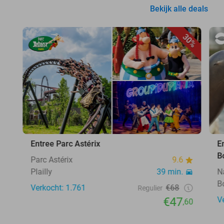
Bekijk alle deals
30%
Entree Parc Astérix
E
B
Parc Astérix
9.6
Plailly
39 min.
N
B
Verkocht: 1.761
€68
Regulier
€47
V
,60