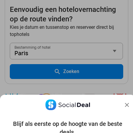
Eenvoudig een hotelovernachting
op de route vinden?
Kies je datum en tussenstop en reserveer direct bij
tophotels
Bestemming of hotel
Paris
Zoeken
Blijf als eerste op de hoogte van de beste
Ontdek alle topdeals in jouw omgeving
deals.