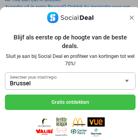
Avondje uit in regio Brussel? Ontdek 6x inspiratie voor een
onvergetelijke avond
Date ideeën voor Brussel en omgeving: ontdek 16 tips voor
de ideale dates
Blijf als eerste op de hoogte van de beste
Trampolinespringen bij Arenal Grimbergen: ontdek een
waar trampolineparadijs
deals.
Dagje uit naar Pairi Daiza vanaf Brussel: verwonder je in de
Sluit je aan bij Social Deal en profiteer van kortingen tot wel
beste dierentuin van Europa
70%!
Ontdek de beste restaurants in Brussel via Social Deal
Voordelig sushi scoren? Ontdek de beste sushi restaurants
Selecteer jouw stad/regio:
in Brussel en omgeving
Brussel
Schoonheidsspecialisten in Brussel: voordelige
beautydeals
Gratis ontdekken
Schoonheidssalons in Brussel: voordelige beauty-
arrangementen
Met korting zwemmen bij zwembaden in regio Brussel
Ontdek voordelige escaperooms in Brussel
Met korting karten in regio Brussel