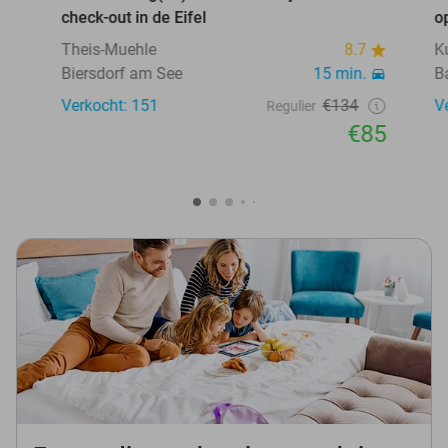
check-out in de Eifel
o
Theis-Muehle
8.7
K
Biersdorf am See
15 min.
B
Verkocht: 151
€134
V
Regulier
€85