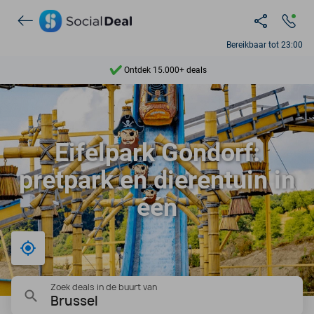
Bereikbaar tot 23:00
Ontdek 15.000+ deals
7 dagen per week beschikbaar
10+ miljoen leden
Eifelpark Gondorf:
9,4
pretpark en dierentuin in
Ontdek 15.000+ deals
één
Bij mij in de buurt
Zoek deals in de buurt van
Brussel