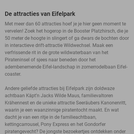
De attracties van Eifelpark
Met meer dan 60 attracties hoef je je hier geen moment te
vervelen! Zoek het hogerop in de Booster Platzhirsch, die je
50 meter de hoogte in slingert of ga dwars de bochten door
in interactieve drift-attractie Wildwechsel. Maak een
verfrissende rit in de grote wildwaterbaan van het
Pirateninsel of sjees naar beneden door het
adembenemende Eifel-landschap in zomerrodelbaan Eifel-
coaster.
Andere geliefde attracties bij Eifelpark zijn doldwaze
achtbaan Käpt’n Jacks Wilde Maus, familievaltoren
Krähennest en de unieke attractie Seeräubers Kanonenritt,
waarin je een waanzinnige piratentocht maakt. En wat
dacht je van een ritje in de familieachtbaan,
kettingcarrousel, Pony Express en het Gondorfer
piratengevecht? De jongste bezoekertjes ontdekken onder