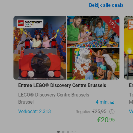
Bekijk alle deals
19%
Entree LEGO® Discovery Centre Brussels
E
LEGO® Discovery Centre Brussels
T
Brussel
4 min.
M
Verkocht: 2.313
€25,95
V
Regulier
€20
,95