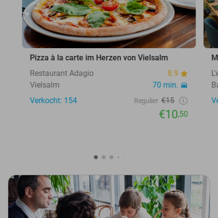
Pizza à la carte im Herzen von Vielsalm
M
Restaurant Adagio
8.9
L
Vielsalm
70 min.
B
Verkocht: 154
€15
V
Regulier
€10
,50