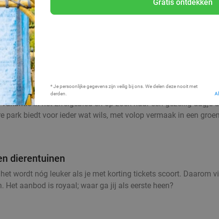
Gratis ontdekken
Bij mij in de buurt
* Je persoonlijke gegevens zijn veilig bij ons. We delen deze nooit met
derden.
A
vakantie in het Eifelgebied en op zoek naar een gezellig dagje u
ere park biedt voor ieder wat wils, met volop vermaak in een gr
en dierentuinen
 het wordt nóg leuker als je met korting tickets scoort. Daarom vi
. Het aanbod is royaal; waar ga jij als eerste heen?