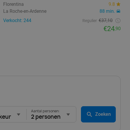
Florentina
9.8
La Roche-en-Ardenne
88 min.
Verkocht: 244
€37,10
Regulier
€24
,90
Aantal personen:
Zoeken
keur
2 personen