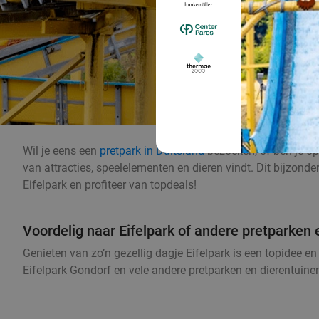
Wil je eens een
pretpark in Duitsland
bezoeken, of ben je op 
van attracties, speelelementen en dieren vindt. Dit bijzond
Eifelpark en profiteer van topdeals!
Voordelig naar Eifelpark of andere pretparken 
Genieten van zo’n gezellig dagje Eifelpark is een topidee en
Eifelpark Gondorf en vele andere pretparken en dierentuinen