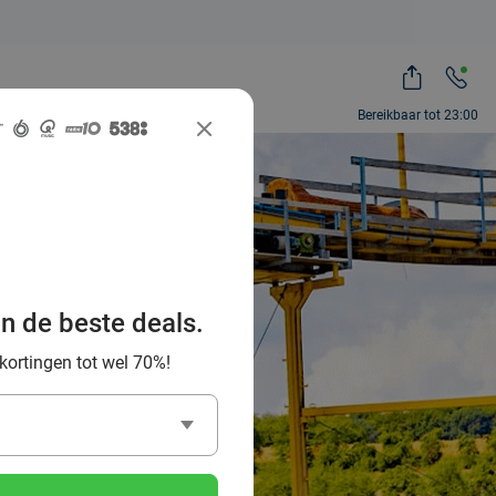
Bereikbaar tot 23:00
park en
an de beste deals.
n
 kortingen tot wel 70%!