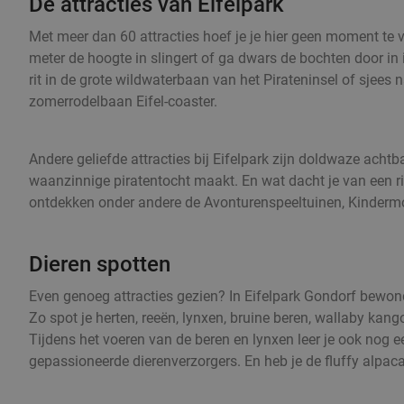
De attracties van Eifelpark
Met meer dan 60 attracties hoef je je hier geen moment te v
meter de hoogte in slingert of ga dwars de bochten door in 
rit in de grote wildwaterbaan van het Pirateninsel of sje
zomerrodelbaan Eifel-coaster.
Andere geliefde attracties bij Eifelpark zijn doldwaze acht
waanzinnige piratentocht maakt. En wat dacht je van een ri
ontdekken onder andere de Avonturenspeeltuinen, Kindermo
Dieren spotten
Even genoeg attracties gezien? In Eifelpark Gondorf bewond
Zo spot je herten, reeën, lynxen, bruine beren, wallaby kang
Tijdens het voeren van de beren en lynxen leer je ook nog e
gepassioneerde dierenverzorgers. En heb je de fluffy alpaca