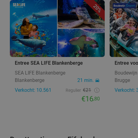
20%
Entree SEA LIFE Blankenberge
Entree vo
SEA LIFE Blankenberge
Boudewijn
Blankenberge
21 min.
Brugge
Verkocht: 10.561
€21
Verkocht: 
Regulier
€16
,80