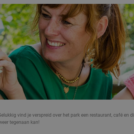
 Gelukkig vind je verspreid over het park een restaurant, café en 
r weer tegenaan kan!