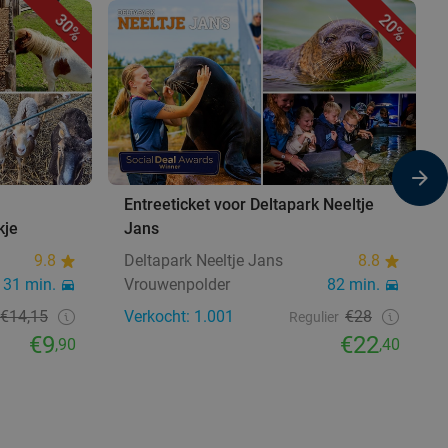
30%
20%
Entreeticket voor Deltapark Neeltje
kje
Jans
9.8
Deltapark Neeltje Jans
8.8
31 min.
Vrouwenpolder
82 min.
€14,15
Verkocht: 1.001
€28
Regulier
€9
€22
,90
,40