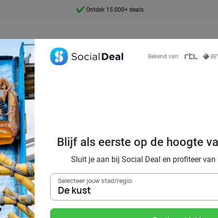
Ontdek 15.000+ deals
7 dagen per week beschikbaar
10+ miljoen leden
Bekend van:
9,4
Ontdek 15.000+ deals
ark Gondorf: pret
Blijf als eerste op de hoogte v
dierentuin in éé
Sluit je aan bij Social Deal en profiteer van
Selecteer jouw stad/regio:
De kust
Zoek deals in de buurt van
De kust