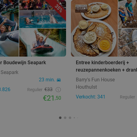
35%
or Boudewijn Seapark
Entree kinderboerderij +
reuzepannenkoeken + dran
 Seapark
23 min.
Barry's Fun House
Houthulst
3.826
€33
Regulier
€21
Verkocht: 341
Regulier
,50