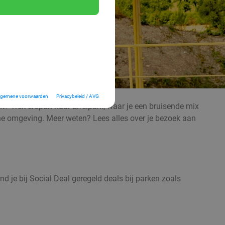
lgemene voorwaarden
Privacybeleid / AVG
it? Trek eropuit naar Eifelpark, waar je een bruisende mix
oene omgeving. Meer weten? Lees alles over je bezoek aan
nd je bij Social Deal geregeld deals bij parken zoals