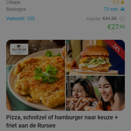
L'étape
9.9
Bastogne
73 min.
Verkocht: 105
€41,30
Regulier
€27
,90
24%
Pizza, schnitzel of hamburger naar keuze +
friet aan de Rursee