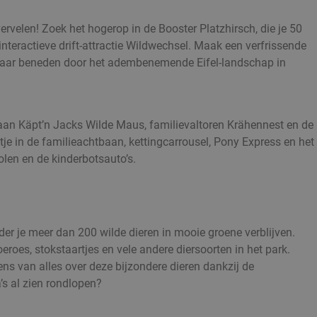
ervelen! Zoek het hogerop in de Booster Platzhirsch, die je 50
interactieve drift-attractie Wildwechsel. Maak een verfrissende
es naar beneden door het adembenemende Eifel-landschap in
baan Käpt’n Jacks Wilde Maus, familievaltoren Krähennest en de 
tje in de familieachtbaan, kettingcarrousel, Pony Express en he
len en de kinderbotsauto’s.
er je meer dan 200 wilde dieren in mooie groene verblijven.
oeroes, stokstaartjes en vele andere diersoorten in het park.
ens van alles over deze bijzondere dieren dankzij de
’s al zien rondlopen?