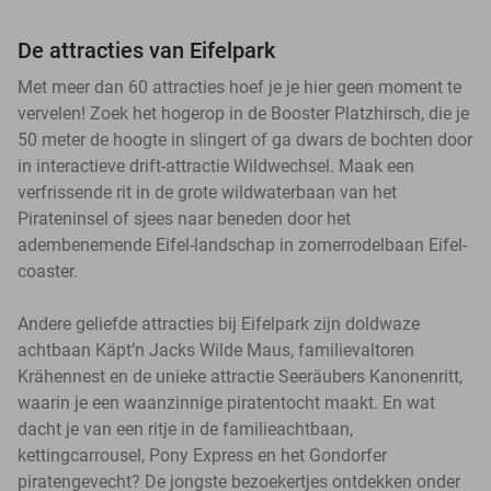
De attracties van Eifelpark
Met meer dan 60 attracties hoef je je hier geen moment te
vervelen! Zoek het hogerop in de Booster Platzhirsch, die je
50 meter de hoogte in slingert of ga dwars de bochten door
in interactieve drift-attractie Wildwechsel. Maak een
verfrissende rit in de grote wildwaterbaan van het
Pirateninsel of sjees naar beneden door het
adembenemende Eifel-landschap in zomerrodelbaan Eifel-
coaster.
Andere geliefde attracties bij Eifelpark zijn doldwaze
achtbaan Käpt’n Jacks Wilde Maus, familievaltoren
Krähennest en de unieke attractie Seeräubers Kanonenritt,
waarin je een waanzinnige piratentocht maakt. En wat
dacht je van een ritje in de familieachtbaan,
kettingcarrousel, Pony Express en het Gondorfer
piratengevecht? De jongste bezoekertjes ontdekken onder