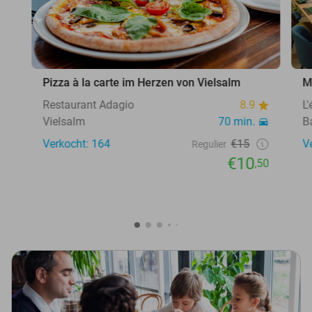
Pizza à la carte im Herzen von Vielsalm
M
Restaurant Adagio
8.9
L
Vielsalm
70 min.
B
Verkocht: 164
€15
V
Regulier
€10
,50