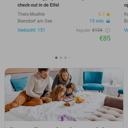
check-out in de Eifel
o
Theis-Muehle
8.7
K
Biersdorf am See
15 min.
B
Verkocht: 151
€134
V
Regulier
€85