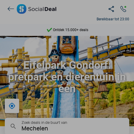
Bereikbaar tot 23:00
Ontdek 15.000+ deals
7 dagen per week beschikbaar
10+ miljoen leden
Eifelpark Gondorf:
9,4
pretpark en dierentuin in
Ontdek 15.000+ deals
één
Bij mij in de buurt
Zoek deals in de buurt van
Mechelen