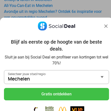
All-You-Can-Eat in Mechelen
Avondje uit in regio Mechelen? Ontdek 6x inspiratie voor
een onvergetelijke avond
Date ideeën voor Mechelen en omgeving: ontdek 16 tips
voor de ideale dates
Trampolinespringen bij Arenal Mechelen: ontdek een waar
Blijf als eerste op de hoogte van de beste
trampolineparadijs
Dagje uit naar Pairi Daiza vanaf Mechelen: verwonder je in
deals.
de beste dierentuin van Europa
Sluit je aan bij Social Deal en profiteer van kortingen tot wel
Dierentuin Zoo Planckendael: Een wereldreis vol avontuur
70%!
met korting via Social Deal
Ontdek de beste restaurants in Mechelen via Social Deal
Selecteer jouw stad/regio:
Voordelig sushi scoren? Ontdek de beste sushi restaurants
Mechelen
in Mechelen en omgeving
Schoonheidsspecialisten in Mechelen: voordelige
Gratis ontdekken
beautydeals
Schoonheidssalons in Mechelen: voordelige beauty-
arrangementen