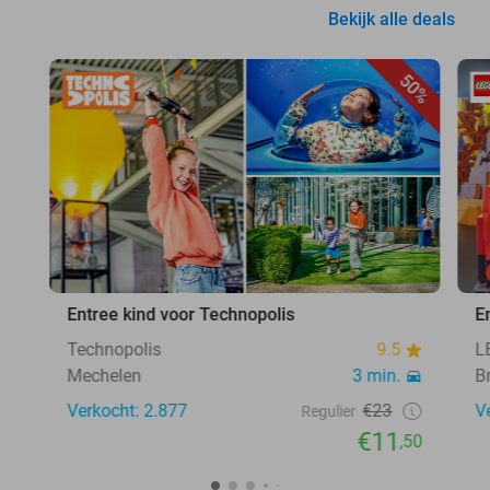
Bekijk alle deals
50%
Entree kind voor Technopolis
E
Technopolis
9.5
L
Mechelen
3 min.
B
Verkocht: 2.877
€23
V
Regulier
€11
,50