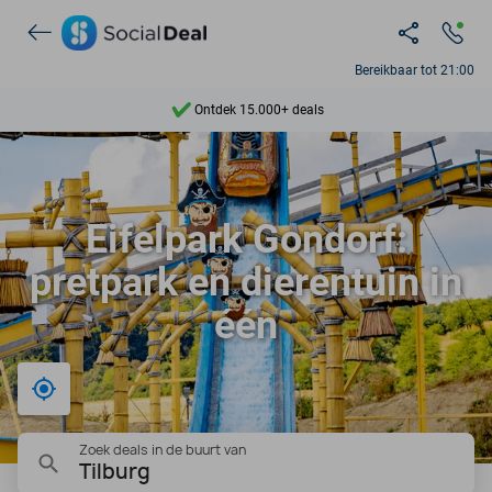
Bereikbaar tot 21:00
Ontdek 15.000+ deals
7 dagen per week beschikbaar
10+ miljoen leden
Eifelpark Gondorf:
9,4
pretpark en dierentuin in
Ontdek 15.000+ deals
één
Bij mij in de buurt
Zoek deals in de buurt van
Tilburg