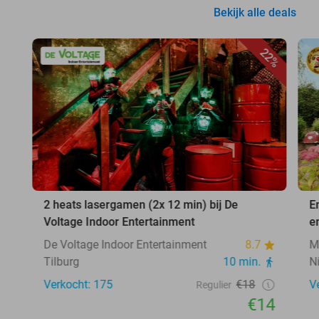
Bekijk alle deals
22%
2 heats lasergamen (2x 12 min) bij De
E
Voltage Indoor Entertainment
e
De Voltage Indoor Entertainment
8.7
M
Tilburg
10 min.
N
Verkocht: 175
€18
V
Regulier
€14