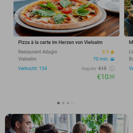
Pizza à la carte im Herzen von Vielsalm
M
Restaurant Adagio
8.9
L
Vielsalm
70 min.
B
Verkocht: 154
€15
V
Regulier
€10
,50