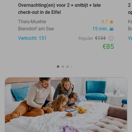
Overnachting(en) voor 2 + ontbijt + late
2
check-out in de Eifel
o
Theis-Muehle
8.7
K
Biersdorf am See
15 min.
B
Verkocht: 151
€134
V
Regulier
€85