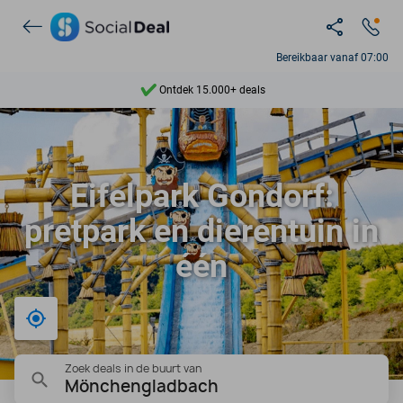
Bereikbaar vanaf 07:00
Ontdek 15.000+ deals
7 dagen per week beschikbaar
10+ miljoen leden
Eifelpark Gondorf:
9,4
pretpark en dierentuin in
Ontdek 15.000+ deals
één
Bij mij in de buurt
Zoek deals in de buurt van
Mönchengladbach