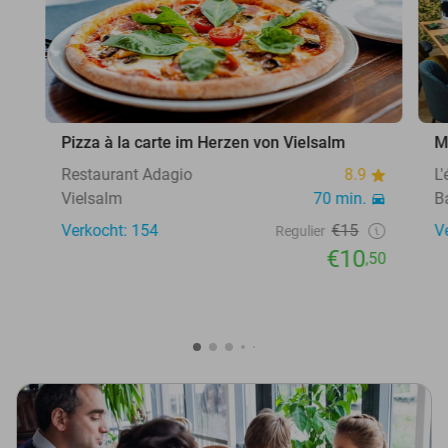
Pizza à la carte im Herzen von Vielsalm
M
Restaurant Adagio
8.9
L
Vielsalm
70 min.
B
Verkocht: 154
€15
V
Regulier
€10
,50