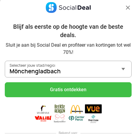
Blijf als eerste op de hoogte van de beste
deals.
Sluit je aan bij Social Deal en profiteer van kortingen tot wel
Voordelig genieten in Mönchengladbach: haal deal-
70%!
inspiratie uit onze blogs
In die Sauna in Mönchengladbach und Umgebung
Selecteer jouw stad/regio:
Tagesausflug zum Movie Park Germany mit Rabatt, von
Mönchengladbach
Mönchengladbach aus
Frühstück & Mittagessen in Mönchengladbach
Gratis ontdekken
Reise von Mönchengladbach aus und erlebe einen
fantastischen Tag im Freizeitpark Europa-Park
Besuche das Phantasialand von Mönchengladbach aus
und erlebe einen phantastischen Tagesausflug
Sushi schlemmen in Mönchengladbach
All-You-Can-Eat in Mönchengladbach
Bekend van: