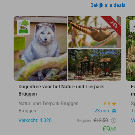
Bekijk alle deals
24%
Dagentree voor het Natur- und Tierpark
E
Brüggen
m
Natur- und Tierpark Brüggen
8.8
S
Brüggen
23 min.
T
Verkocht: 4.320
€12,50
V
Regulier
€9
,50