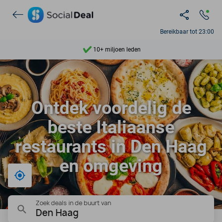
Ontdek 15.000+ deals
7 dagen per week beschikbaar
Bereikbaar tot 23:00
10+ miljoen leden
9,4
Ontdek 15.000+ deals
Ontdek voordelig de
beste Italiaanse
restaurants in Den Haag
en omgeving
Bij mij in de buurt
Zoek deals in de buurt van
Den Haag