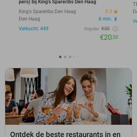
pers) bij King's Spareribs Den Haag
T
King's Spareribs Den Haag
8.5
D
Den Haag
6 min.
V
Verkocht: 449
€30
Regulier
€20
,50
Ontdek de beste restaurants in en