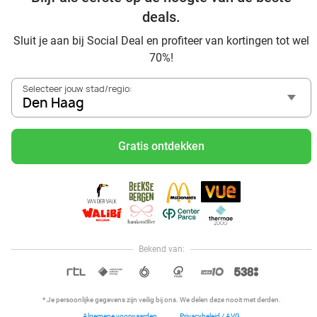
Social Deal
deals.
Ontdek voordelig Pilates in Den Haag - Social Deal
Sluit je aan bij Social Deal en profiteer van kortingen tot wel
Ervaar de kwaliteit van het Van der Valk hotel in Den Haag
70%!
en omgeving
Voordelig genieten bij Sunparks met korting vanuit Den
Selecteer jouw stad/regio:
Haag
Den Haag
Met hoge korting naar de zonnebank in Den Haag
Skiën met korting in Den Haag? Ontdek de leukste
Gratis ontdekken
skihallen en indoor skibanen
Schaatsen in Den Haag en omgeving
Holiday on Ice tickets met korting in Den Haag
Social Deal voordeelshop: ah, zoveel mooie deals in regio
Den Haag!
Waan je in Italiaanse sferen met hoge korting bij Pavarotti
Bekend van:
OPEN IN APP
* Je persoonlijke gegevens zijn veilig bij ons. We delen deze nooit met derden.
Algemene voorwaarden
Privacybeleid / AVG