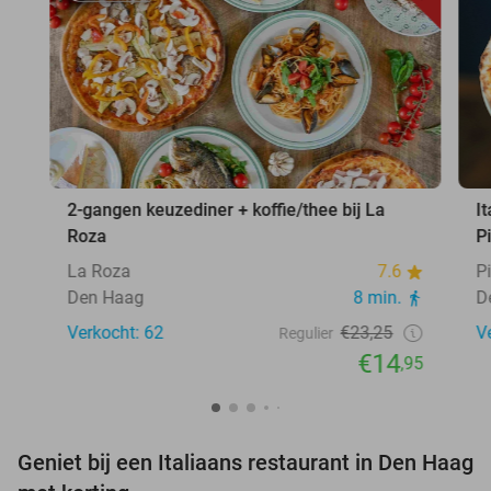
2-gangen keuzediner + koffie/thee bij La
I
Roza
P
La Roza
7.6
P
Den Haag
8 min.
D
Verkocht: 62
€23,25
V
Regulier
€14
,95
Geniet bij een Italiaans restaurant in Den Haag