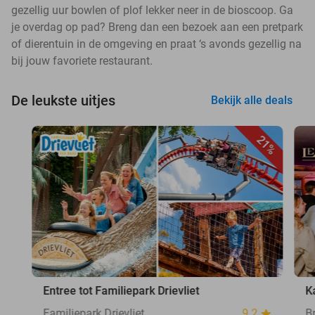
gezellig uur bowlen of plof lekker neer in de bioscoop. Ga
je overdag op pad? Breng dan een bezoek aan een pretpark
of dierentuin in de omgeving en praat ‘s avonds gezellig na
bij jouw favoriete restaurant.
De leukste uitjes
Bekijk alle deals
21%
Entree tot Familiepark Drievliet
K
Familiepark Drievliet
9.2
B