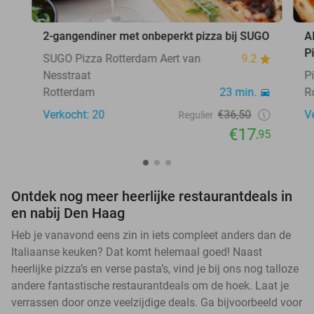
2-gangendiner met onbeperkt pizza bij SUGO
A
P
SUGO Pizza Rotterdam Aert van
9.2
Nesstraat
P
Rotterdam
23 min.
R
Verkocht: 20
€36,50
V
Regulier
€17
,95
Ontdek nog meer heerlijke restaurantdeals in
en nabij Den Haag
Heb je vanavond eens zin in iets compleet anders dan de
Italiaanse keuken? Dat komt helemaal goed! Naast
heerlijke pizza’s en verse pasta’s, vind je bij ons nog talloze
andere fantastische restaurantdeals om de hoek. Laat je
verrassen door onze veelzijdige deals. Ga bijvoorbeeld voor