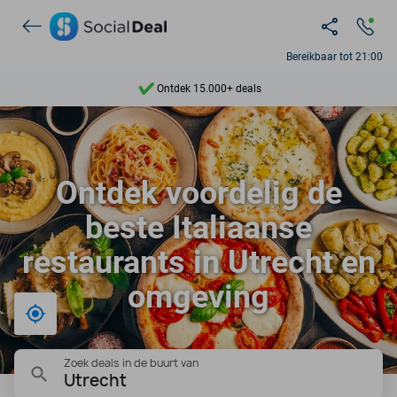
Bereikbaar tot 21:00
Ontdek 15.000+ deals
7 dagen per week beschikbaar
10+ miljoen leden
Ontdek voordelig de
9,4
beste Italiaanse
Ontdek 15.000+ deals
restaurants in Utrecht en
omgeving
Bij mij in de buurt
Zoek deals in de buurt van
Utrecht