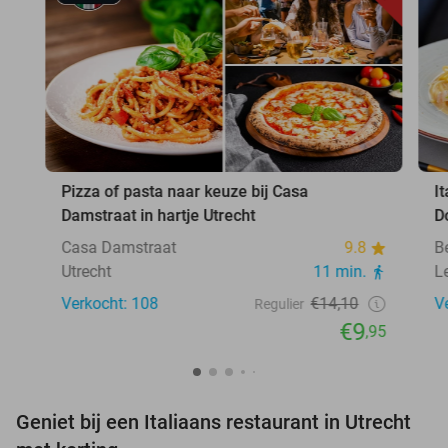
Pizza of pasta naar keuze bij Casa
I
Damstraat in hartje Utrecht
D
Casa Damstraat
9.8
B
Utrecht
11 min.
L
Verkocht: 108
€14,10
V
Regulier
€9
,95
Geniet bij een Italiaans restaurant in Utrecht