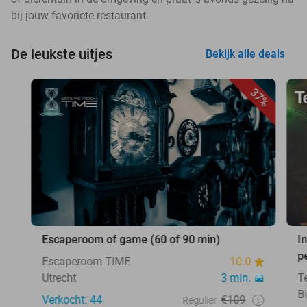
bij jouw favoriete restaurant.
De leukste uitjes
Bekijk alle deals
37%
Escaperoom of game (60 of 90 min)
I
p
Escaperoom TIME
10.0
Utrecht
3 min.
T
B
Verkocht: 44
€109
Regulier