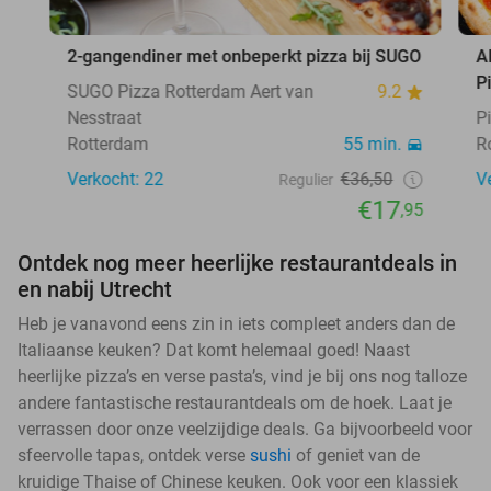
2-gangendiner met onbeperkt pizza bij SUGO
A
P
SUGO Pizza Rotterdam Aert van
9.2
Nesstraat
P
Rotterdam
55 min.
R
Verkocht: 22
€36,50
V
Regulier
€17
,95
Ontdek nog meer heerlijke restaurantdeals in
en nabij Utrecht
Heb je vanavond eens zin in iets compleet anders dan de
Italiaanse keuken? Dat komt helemaal goed! Naast
heerlijke pizza’s en verse pasta’s, vind je bij ons nog talloze
andere fantastische restaurantdeals om de hoek. Laat je
verrassen door onze veelzijdige deals. Ga bijvoorbeeld voor
sfeervolle tapas, ontdek verse
sushi
of geniet van de
kruidige Thaise of Chinese keuken. Ook voor een klassiek