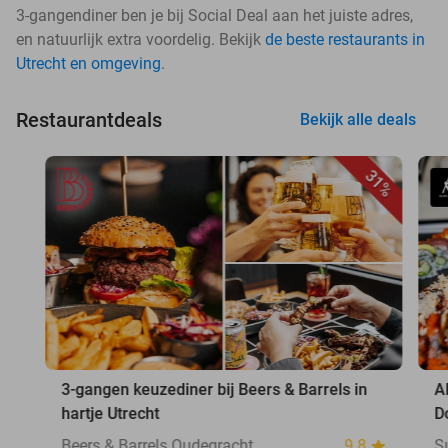
3-gangendiner ben je bij Social Deal aan het juiste adres,
en natuurlijk extra voordelig. Bekijk
de beste restaurants in
Utrecht en omgeving
.
Restaurantdeals
Bekijk alle deals
31%
3-gangen keuzediner bij Beers & Barrels in
A
hartje Utrecht
D
Beers & Barrels Oudegracht
9.8
S