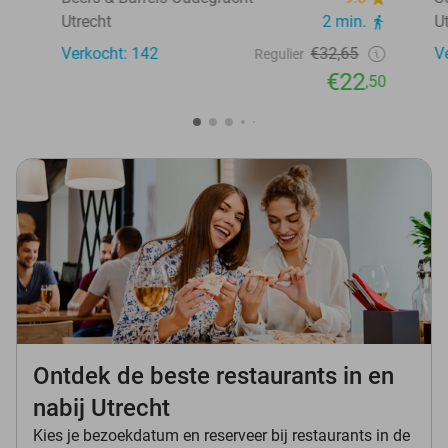
Utrecht
2 min.
U
Verkocht: 142
€32,65
V
Regulier
€22
,50
Ontdek de beste restaurants in en
nabij Utrecht
Kies je bezoekdatum en reserveer bij restaurants in de