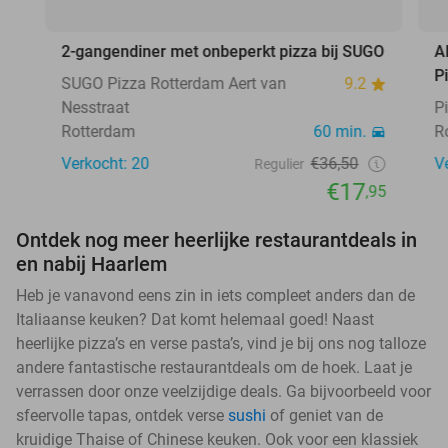
2-gangendiner met onbeperkt pizza bij SUGO
A
P
SUGO Pizza Rotterdam Aert van
9.2
Nesstraat
P
Rotterdam
60 min.
R
Verkocht: 20
€36,50
V
Regulier
€17
,95
Ontdek nog meer heerlijke restaurantdeals in
en nabij Haarlem
Heb je vanavond eens zin in iets compleet anders dan de
Italiaanse keuken? Dat komt helemaal goed! Naast
heerlijke pizza’s en verse pasta’s, vind je bij ons nog talloze
andere fantastische restaurantdeals om de hoek. Laat je
verrassen door onze veelzijdige deals. Ga bijvoorbeeld voor
sfeervolle tapas, ontdek verse
sushi
of geniet van de
kruidige Thaise of Chinese keuken. Ook voor een klassiek