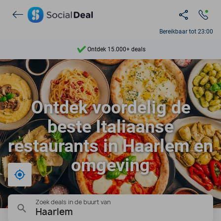
Ontdek 15.000+ deals
Bereikbaar tot 23:00
7 dagen per week beschikbaar
10+ miljoen leden
9,4
Ontdek voordelig de
Ontdek 15.000+ deals
beste Italiaanse
restaurants in Haarlem en
omgeving
Bij mij in de buurt
Zoek deals in de buurt van
Haarlem