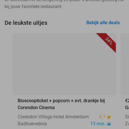
bij jouw favoriete restaurant.
De leukste uitjes
Bekijk alle deals
34%
Bioscoopticket + popcorn + evt. drankje bij
€
Corendon Cinema
G
Corendon Village Hotel Amsterdam
8.7
S
Badhoevedorp
13 min.
Z