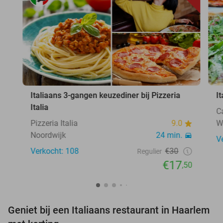
Italiaans 3-gangen keuzediner bij Pizzeria
I
Italia
C
Pizzeria Italia
9.0
W
Noordwijk
24 min.
V
Verkocht: 108
€30
Regulier
€17
,50
Geniet bij een Italiaans restaurant in Haarlem