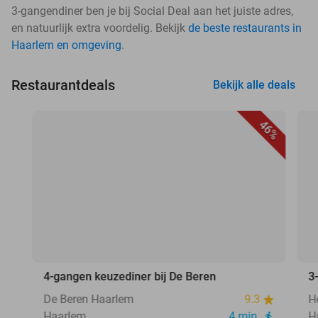
3-gangendiner ben je bij Social Deal aan het juiste adres,
en natuurlijk extra voordelig. Bekijk
de beste restaurants in
Haarlem en omgeving
.
Restaurantdeals
Bekijk alle deals
46%
4-gangen keuzediner bij De Beren
3
De Beren Haarlem
9.3
H
Haarlem
4 min.
H