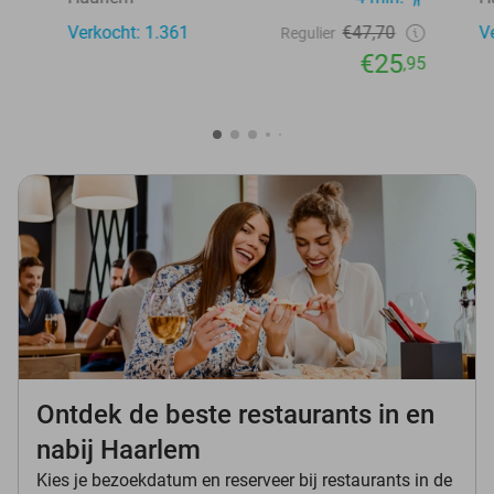
Verkocht: 1.361
€47,70
V
Regulier
€25
,95
Ontdek de beste restaurants in en
nabij Haarlem
Kies je bezoekdatum en reserveer bij restaurants in de