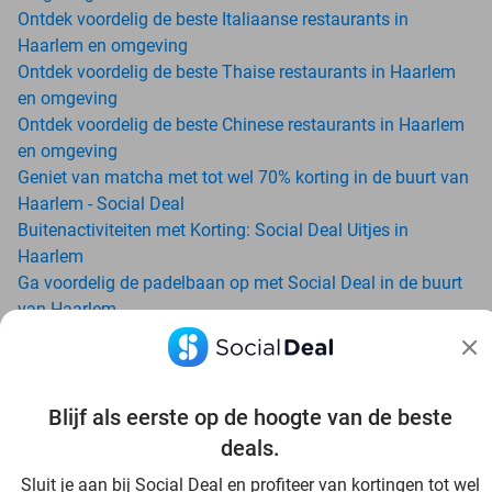
Ontdek voordelig de beste Italiaanse restaurants in
Haarlem en omgeving
Ontdek voordelig de beste Thaise restaurants in Haarlem
en omgeving
Ontdek voordelig de beste Chinese restaurants in Haarlem
en omgeving
Geniet van matcha met tot wel 70% korting in de buurt van
Haarlem - Social Deal
Buitenactiviteiten met Korting: Social Deal Uitjes in
Haarlem
Ga voordelig de padelbaan op met Social Deal in de buurt
van Haarlem
Geniet van je vakantie in Haarlem in Nederland met Social
Deal
Ontdek voordelig Pilates in Haarlem - Social Deal
Ervaar de kwaliteit van het Van der Valk hotel in Haarlem
Blijf als eerste op de hoogte van de beste
en omgeving
deals.
Voordelig genieten bij Sunparks met korting vanuit
Sluit je aan bij Social Deal en profiteer van kortingen tot wel