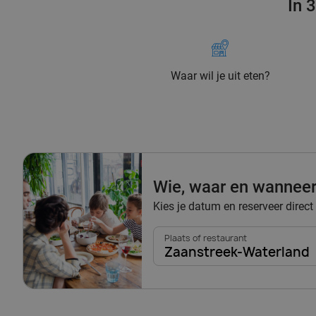
In 
Waar wil je uit eten?
Wie, waar en wannee
Kies je datum en reserveer direct
Plaats of restaurant
Zaanstreek-Waterland