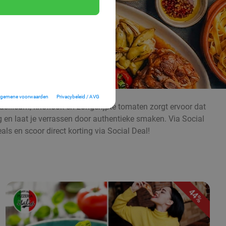
lgemene voorwaarden
Privacybeleid / AVG
 basilicum, knoflook en zongerijpte tomaten zorgt ervoor dat
g en laat je verrassen door authentieke smaken. Via Social
als en scoor direct korting via Social Deal!
44%