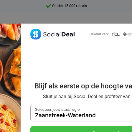
Ontdek 15.000+ deals
7 dagen per week beschikbaar
10+ miljoen leden
Bekend van:
9,4
Ontdek 15.000+ deals
ordelig de beste 
ts in Zaanstreek
Blijf als eerste op de hoogte v
en omgeving
Sluit je aan bij Social Deal en profiteer van
Selecteer jouw stad/regio:
Zaanstreek-Waterland
Zoek deals in de buurt van
Zaanstreek-Waterland