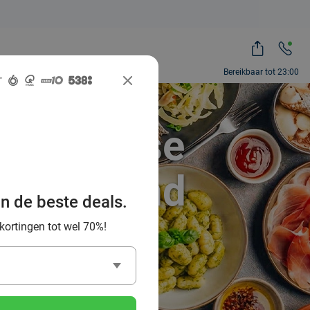
Bereikbaar tot 23:00
Italiaanse
-Waterland
an de beste deals.
 kortingen tot wel 70%!