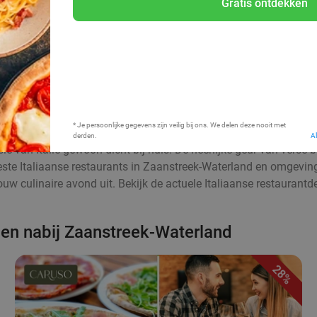
Gratis ontdekken
Bij mij in de buurt
* Je persoonlijke gegevens zijn veilig bij ons. We delen deze nooit met
derden.
A
sie van Italië gewoon dicht bij huis. De heerlijke geur van verse
beste Italiaanse restaurants in Zaanstreek-Waterland en omgevin
jouw culinaire avond uit. Bekijk de actuele Italiaanse restaurantde
n en nabij Zaanstreek-Waterland
28%