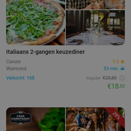
Italiaans 2-gangen keuzediner
Caruso
9.6
Warmond
53 min.
Verkocht: 168
€25,80
Regulier
€18
,50
29%