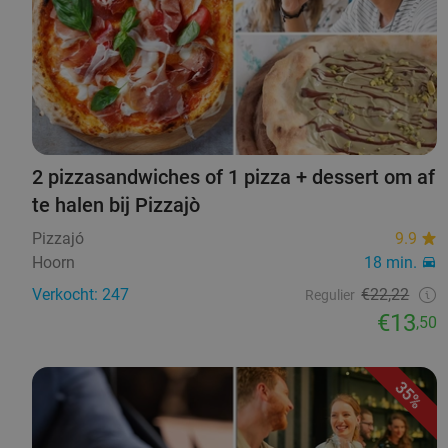
2 pizzasandwiches of 1 pizza + dessert om af
te halen bij Pizzajò
Pizzajó
9.9
Hoorn
18 min.
Verkocht: 247
€22,22
Regulier
€13
,50
35%