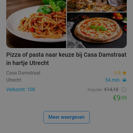
Pizza of pasta naar keuze bij Casa Damstraat
in hartje Utrecht
Casa Damstraat
9.8
Utrecht
54 min.
Verkocht: 108
€14,10
Regulier
€9
,95
Meer weergeven