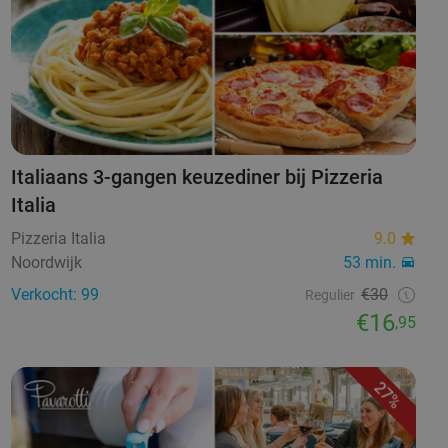
Italiaans 3-gangen keuzediner bij Pizzeria
Italia
Pizzeria Italia
9.0
Noordwijk
53 min.
Verkocht: 99
€30
Regulier
€16
,95
27%