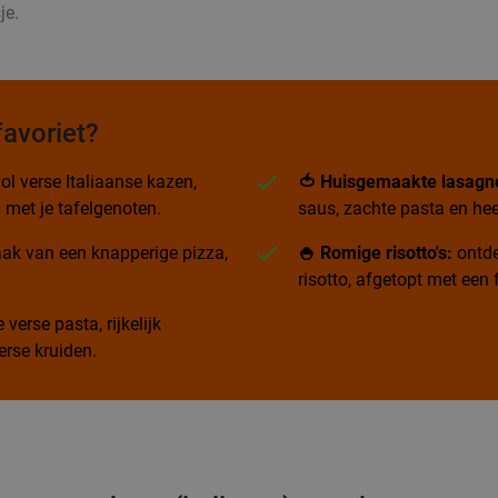
je.
favoriet?
ol verse Italiaanse kazen,
🍅 Huisgemaakte lasagn
 met je tafelgenoten.
saus, zachte pasta en hee
ak van een knapperige pizza,
🍚 Romige risotto's:
ontde
risotto, afgetopt met ee
verse pasta, rijkelijk
rse kruiden.