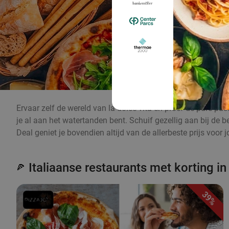
Ervaar zelf de wereld van la dolce vita en proef de pure pas
je al aan het watertanden bent. Schuif gezellig aan bij de 
Deal geniet je bovendien altijd van de allerbeste prijs voor 
Italiaanse restaurants met korting i
🍕
39%