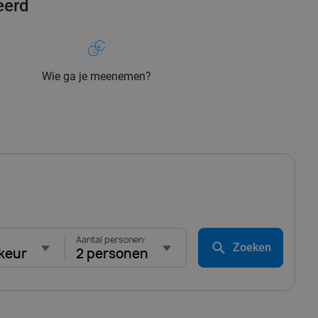
eerd
Wie ga je meenemen?
Aantal personen:
Zoeken
keur
2 personen