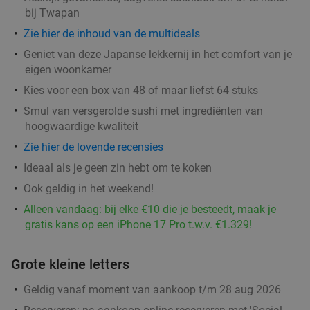
bij Twapan
Godfried de Vocht De Echte Bakker
9.6
star
Zie hier de inhoud van de multideals
Best
11 min.
directions_car
Geniet van deze Japanse lekkernij in het comfort van je
Verkocht: 982
€25
Regulier
eigen woonkamer
€11
,99
Kies voor een box van 48 of maar liefst 64 stuks
Smul van versgerolde sushi met ingrediënten van
Lunch voor 2 bij Fletcher Hotels
40%
hoogwaardige kwaliteit
Zie hier de lovende recensies
Fletcher Hotels
Ideaal als je geen zin hebt om te koken
Leende
12 min.
directions_car
Ook geldig in het weekend!
Verkocht: 4.898
€33
Regulier
Alleen vandaag: bij elke €10 die je besteedt, maak je
€19
gratis kans op een iPhone 17 Pro t.w.v. €1.329!
,90
Grote kleine letters
Geldig vanaf moment van aankoop t/m 28 aug 2026
Waardebon voor gebak t.w.v. €25 voor
52%