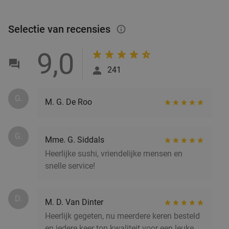
€16
,95
Selectie van recensies
info_outlined
9,0
2-gangen keuzelunch bij SAMEN eten en
37%
241
drinken
Morgen
Di
Wo
Do
Vr
Za
G.
M. G. De Roo
SAMEN eten en drinken Helmond
9.3
star
Helmond
15 min.
directions_car
G.
Verkocht: 156
€19
,90
Mme. G. Siddals
Regulier
€12
Heerlijke sushi, vriendelijke mensen en
,50
snelle service!
Lunch voor 2 bij Fletcher Hotels
40%
D.
M. D. Van Dinter
Heerlijk gegeten, nu meerdere keren besteld
Fletcher Hotels
en iedere keer top kwaliteit voor een leuke