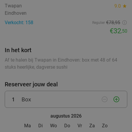
food
Twapan
9.0
star
food
Eindhoven
Wandelarrangement + appelflap + koffie/thee
34%
Verkocht: 158
€78,95
Regulier
+ borrelplank bij Eetcafé Manege Meulendijks
€32
,50
Za
Eetcafé Manege Meulendijks
9.2
star
food
food
In het kort
Heeze
9 min.
directions_car
food
Af te halen bij Twapan in Eindhoven: box met 48 of 64
Verkocht: 85
€21
,20
food
Regulier
stuks heerlijke, dagverse sushi
€13
food
,95
food
Reserveer jouw deal
Waardebon voor gebak t.w.v. €25 voor
52%
1
Box
remove_circle_outline
add_circle_outline
Godfried de Vocht De Echte Bakker
Morgen
Di
Wo
Do
Vr
Za
augustus 2026
Godfried de Vocht De Echte Bakker
9.6
star
Ma
Di
Wo
Do
Vr
Za
Zo
Valkenswaard
11 min.
directions_car