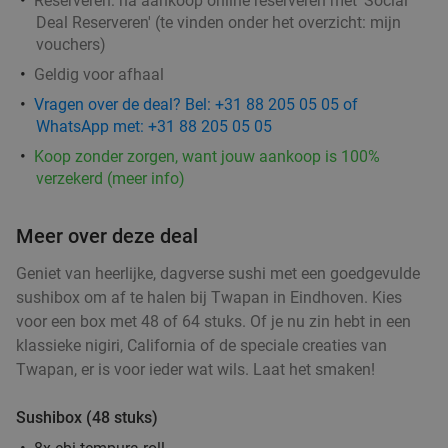
Reserveren:
na aankoop online reserveren met 'Social
Godfried de Vocht De Echte Bakker
Deal Reserveren' (te vinden onder het overzicht:
mijn
Morgen
Di
Wo
Do
Vr
Za
vouchers
)
Godfried de Vocht De Echte Bakker
9.6
star
Geldig voor afhaal
Leende
12 min.
directions_car
Vragen over de deal? Bel: +31 88 205 05 05 of
WhatsApp met: +31 88 205 05 05
Verkocht: 983
€25
Regulier
€11
Koop zonder zorgen, want jouw aankoop is 100%
,99
verzekerd (meer info)
Meer over deze deal
Wandelarrangement incl. warme drank +
29%
gebak + lunchplank bij Parkpaviljoen
Geniet van heerlijke, dagverse sushi met een goedgevulde
@BestZoo
sushibox om af te halen bij Twapan in Eindhoven. Kies
voor een box met 48 of 64 stuks. Of je nu zin hebt in een
Morgen
Di
Wo
Do
Vr
Za
klassieke nigiri, California of de speciale creaties van
Parkpaviljoen @BestZoo
9.8
star
Twapan, er is voor ieder wat wils. Laat het smaken!
Best
13 min.
directions_car
Verkocht: 45
€23
,95
Sushibox (48 stuks)
Regulier
€16
,95