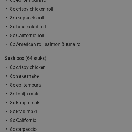
8x ebi tempura roll
8x crispy chicken roll
8x carpaccio roll
Wandelarrangement bij Bavaria Brouwerijcafé
32%
8x tuna salad roll
Vandaag
Morgen
Di
Wo
Do
Vr
Za
8x California roll
Bavaria Brouwerijcafé
9.8
star
8x American roll salmon & tuna roll
Lieshout
13 min.
directions_car
Sushibox (64 stuks)
Verkocht: 21
€28
,45
Regulier
€19
8x crispy chicken
,25
8x sake make
8x ebi tempura
Wandelarrangement incl. lunchplank bij De
37%
Vriendschap Boskant
8x tonijn maki
8x kappa maki
Wo
Do
Vr
Za
8x krab maki
De Vriendschap Boskant
9.8
star
8x California
Sint-Oedenrode
14 min.
directions_car
8x carpaccio
Verkocht: 239
€26
,95
Regulier