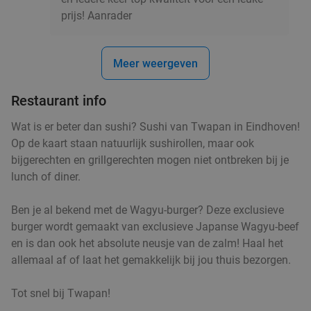
Helmond
15 min.
directions_car
prijs! Aanrader
Verkocht: 4.900
€33
Regulier
€19
,90
Meer weergeven
Restaurant info
3-gangendiner bij een Bar Bistro DuCo
45%
Wat is er beter dan sushi? Sushi van Twapan in Eindhoven!
Bar Bistro DuCo
9.0
star
Op de kaart staan natuurlijk sushirollen, maar ook
Helmond
15 min.
directions_car
bijgerechten en grillgerechten mogen niet ontbreken bij je
Verkocht: 2.428
€40
,60
lunch of diner.
Regulier
€22
,50
Ben je al bekend met de Wagyu-burger? Deze exclusieve
burger wordt gemaakt van exclusieve Japanse Wagyu-beef
en is dan ook het absolute neusje van de zalm! Haal het
3-gangendiner of -lunch bij Brasserie Welkom
35%
allemaal af of laat het gemakkelijk bij jou thuis bezorgen.
Thuis
Tot snel bij Twapan!
Di
Wo
Do
Vr
Za