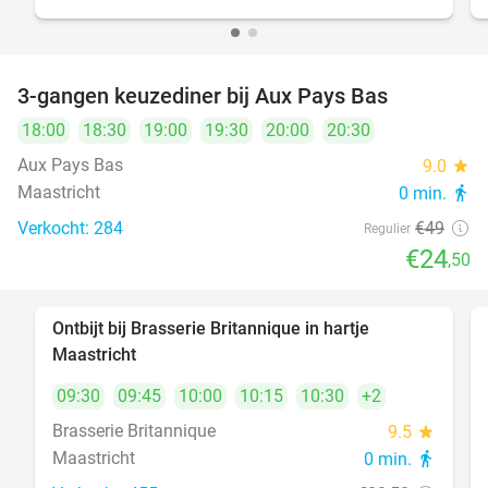
3-gangen keuzediner bij Aux Pays Bas
50%
18:00
18:30
19:00
19:30
20:00
20:30
Aux Pays Bas
9.0
star
Maastricht
0 min.
directions_walk
Verkocht: 284
€49
Regulier
€24
,50
Ontbijt bij Brasserie Britannique in hartje
34%
Maastricht
09:30
09:45
10:00
10:15
10:30
+2
Brasserie Britannique
9.5
star
Maastricht
0 min.
directions_walk