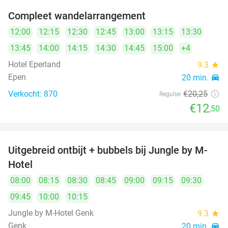
Compleet wandelarrangement
38%
12:00
12:15
12:30
12:45
13:00
13:15
13:30
13:45
14:00
14:15
14:30
14:45
15:00
+4
Hotel Eperland
9.3
star
Epen
20 min.
directions_car
Verkocht: 870
€20
,25
Regulier
€12
,50
Uitgebreid ontbijt + bubbels bij Jungle by M-
22%
Hotel
08:00
08:15
08:30
08:45
09:00
09:15
09:30
09:45
10:00
10:15
Jungle by M-Hotel Genk
9.3
star
Genk
20 min.
directions_car