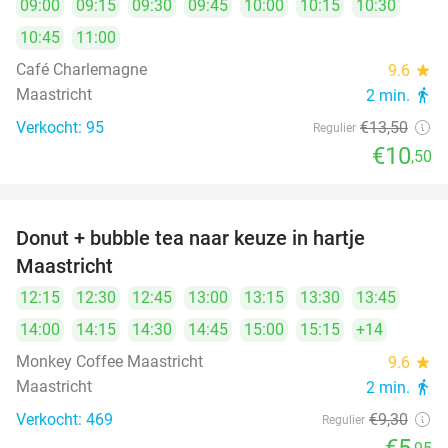
09:00
09:15
09:30
09:45
10:00
10:15
10:30
10:45
11:00
Café Charlemagne
9.6
star
Maastricht
2 min.
directions_walk
Verkocht: 95
€13
,50
Regulier
€10
,50
Donut + bubble tea naar keuze in hartje
36%
Maastricht
12:15
12:30
12:45
13:00
13:15
13:30
13:45
14:00
14:15
14:30
14:45
15:00
15:15
+14
Monkey Coffee Maastricht
9.6
star
Maastricht
2 min.
directions_walk
Verkocht: 469
€9
,30
Regulier