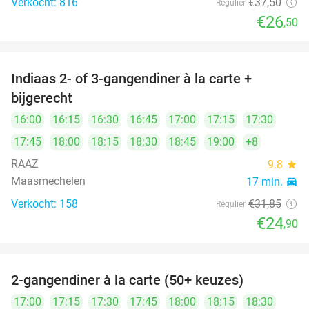
Verkocht: 816
€37
,50
Regulier
€26
,50
Indiaas 2- of 3-gangendiner à la carte +
22%
bijgerecht
16:00
16:15
16:30
16:45
17:00
17:15
17:30
17:45
18:00
18:15
18:30
18:45
19:00
+8
RAAZ
9.8
star
Maasmechelen
17 min.
directions_car
Verkocht: 158
€31
,85
Regulier
€24
,90
2-gangendiner à la carte (50+ keuzes)
32%
17:00
17:15
17:30
17:45
18:00
18:15
18:30