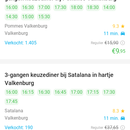
16:00
16:30
17:00
17:30
18:00
18:30
14:00
14:30
15:00
15:30
Pommes Valkenburg
9.3
star
Valkenburg
11 min.
directions_car
Verkocht: 1.405
€15
,90
Regulier
€9
,95
3-gangen keuzediner bij Satalana in hartje
40%
Valkenburg
16:00
16:15
16:30
16:45
17:00
17:15
17:30
17:45
Satalana
8.3
star
Valkenburg
11 min.
directions_car
Verkocht: 190
€37
,65
Regulier