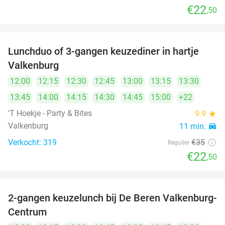
€22
,50
Lunchduo of 3-gangen keuzediner in hartje
36%
Valkenburg
12:00
12:15
12:30
12:45
13:00
13:15
13:30
13:45
14:00
14:15
14:30
14:45
15:00
+22
'T Hoekje - Party & Bites
9.9
star
Valkenburg
11 min.
directions_car
Verkocht: 319
€35
Regulier
€22
,50
2-gangen keuzelunch bij De Beren Valkenburg-
43%
Centrum