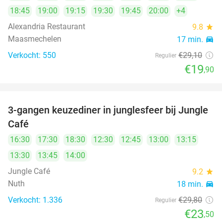
18:45
19:00
19:15
19:30
19:45
20:00
+4
Alexandria Restaurant
9.8
star
Maasmechelen
17 min.
directions_car
Verkocht: 550
€29
,10
Regulier
€19
,90
3-gangen keuzediner in junglesfeer bij Jungle
21%
Café
16:30
17:30
18:30
12:30
12:45
13:00
13:15
13:30
13:45
14:00
Jungle Café
9.2
star
Nuth
18 min.
directions_car
Verkocht: 1.336
€29
,80
Regulier
€23
,50