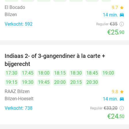
El Bocado
9.7
star
Bilzen
14 min.
directions_car
Verkocht: 592
€35
Regulier
€25
,90
Indiaas 2- of 3-gangendiner à la carte +
26%
bijgerecht
17:30
17:45
18:00
18:15
18:30
18:45
19:00
19:15
19:30
19:45
20:00
20:15
20:30
RAAZ Bilzen
9.8
star
Bilzen-Hoeselt
14 min.
directions_car
Verkocht: 738
€33
,20
Regulier
€24
,50