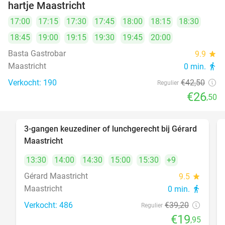
hartje Maastricht
17:00
17:15
17:30
17:45
18:00
18:15
18:30
18:45
19:00
19:15
19:30
19:45
20:00
Basta Gastrobar
9.9
star
Maastricht
0 min.
directions_walk
Verkocht: 190
€42
,50
Regulier
€26
,50
3-gangen keuzediner of lunchgerecht bij Gérard
49%
Maastricht
13:30
14:00
14:30
15:00
15:30
+9
Gérard Maastricht
9.5
star
Maastricht
0 min.
directions_walk
Verkocht: 486
€39
,20
Regulier
€19
,95