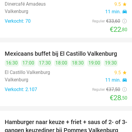
Dinercafé Amadeus
9.5
star
Valkenburg
11 min.
directions_car
Verkocht: 70
€33
,60
Regulier
€22
,80
Mexicaans buffet bij El Castillo Valkenburg
24%
16:30
17:00
17:30
18:00
18:30
19:00
19:30
El Castillo Valkenburg
9.5
star
Valkenburg
11 min.
directions_car
Verkocht: 2.107
€37
,50
Regulier
€28
,50
Hamburger naar keuze + friet + saus of 2- of 3-
37%
gangen keuzediner bij Pommes Valkenburg