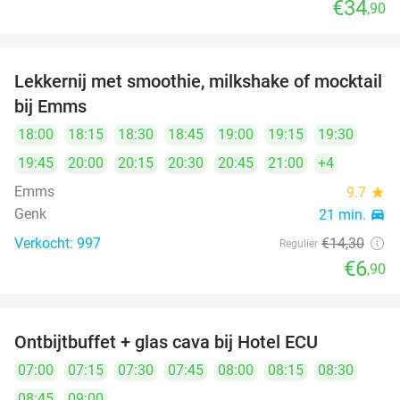
€34
,90
Lekkernij met smoothie, milkshake of mocktail
52%
bij Emms
18:00
18:15
18:30
18:45
19:00
19:15
19:30
19:45
20:00
20:15
20:30
20:45
21:00
+4
Emms
9.7
star
Genk
21 min.
directions_car
Verkocht: 997
€14
,30
Regulier
€6
,90
Ontbijtbuffet + glas cava bij Hotel ECU
28%
07:00
07:15
07:30
07:45
08:00
08:15
08:30
08:45
09:00