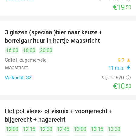
€19
,50
3 glazen (speciaal)bier naar keuze +
48%
borrelgarnituur in hartje Maastricht
16:00
18:00
20:00
Café Heugemerveld
9.7
star
Maastricht
11 min.
directions_walk
Verkocht: 32
€20
Regulier
€10
,50
Hot pot vlees- of vismix + voorgerecht +
32%
bijgerecht + nagerecht
12:00
12:15
12:30
12:45
13:00
13:15
13:30