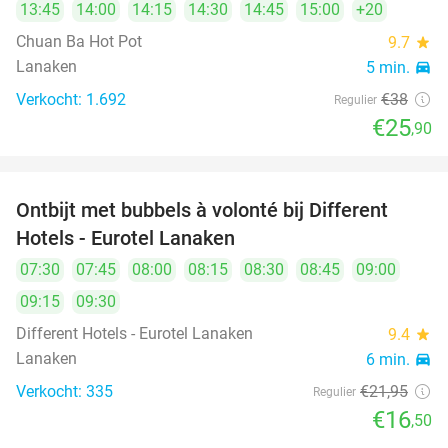
13:45
14:00
14:15
14:30
14:45
15:00
+20
Chuan Ba Hot Pot
9.7
star
Lanaken
5 min.
directions_car
Verkocht: 1.692
€38
Regulier
€25
,90
Ontbijt met bubbels à volonté bij Different
25%
Hotels - Eurotel Lanaken
07:30
07:45
08:00
08:15
08:30
08:45
09:00
09:15
09:30
Different Hotels - Eurotel Lanaken
9.4
star
Lanaken
6 min.
directions_car
Verkocht: 335
€21
,95
Regulier
€16
,50