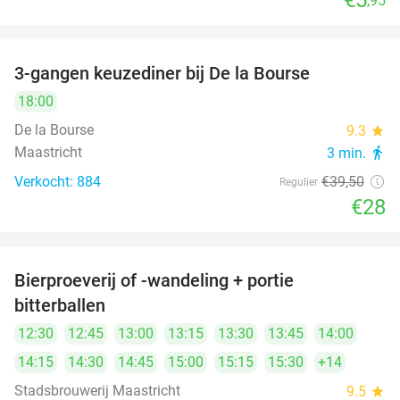
€5
,95
3-gangen keuzediner bij De la Bourse
29%
18:00
De la Bourse
9.3
star
Maastricht
3 min.
directions_walk
Verkocht: 884
€39
,50
Regulier
€28
Bierproeverij of -wandeling + portie
38%
bitterballen
12:30
12:45
13:00
13:15
13:30
13:45
14:00
14:15
14:30
14:45
15:00
15:15
15:30
+14
Stadsbrouwerij Maastricht
9.5
star