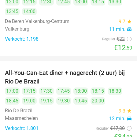
12:00
12:15
12:30
12:45
13:00
13:15
13:30
13:45
14:00
De Beren Valkenburg-Centrum
9.7
star
Valkenburg
11 min.
directions_car
Verkocht: 1.198
€22
Regulier
€12
,50
All-You-Can-Eat diner + nagerecht (2 uur) bij
27%
Rio De Brazil
17:00
17:15
17:30
17:45
18:00
18:15
18:30
18:45
19:00
19:15
19:30
19:45
20:00
Rio De Brazil
9.3
star
Maasmechelen
12 min.
directions_car
Verkocht: 1.801
€47
,80
Regulier