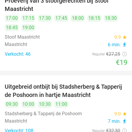
Proeverij van 3 stoofgerechten bij Stoof
30%
Maastricht
17:00
17:15
17:30
17:45
18:00
18:15
18:30
18:45
19:00
Stoof Maastricht
9.9
star
Maastricht
6 min.
directions_walk
Verkocht: 46
€27
,25
Regulier
€19
Uitgebreid ontbijt bij Stadsherberg & Tapperij
40%
de Poshoorn in hartje Maastricht
09:30
10:00
10:30
11:00
Stadsherberg & Tapperij de Poshoorn
9.0
star
Maastricht
7 min.
directions_walk
Verkocht: 108
€32
,30
Regulier