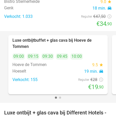
Bistro Stiemerheide
9.0
star
Genk
18 min.
directions_car
Verkocht: 1.033
€47
,50
Regulier
€34
,90
Luxe ontbijtbuffet + glas cava bij Hoeve de
29%
Tommen
09:00
09:15
09:30
09:45
10:00
Hoeve de Tommen
9.5
star
Hoeselt
19 min.
directions_car
Verkocht: 155
€28
Regulier
€19
,90
Luxe ontbijt + glas cava bij Different Hotels -
40%