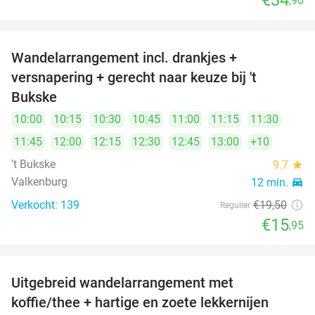
€34
,90
Wandelarrangement incl. drankjes +
18%
versnapering + gerecht naar keuze bij 't
Bukske
10:00
10:15
10:30
10:45
11:00
11:15
11:30
11:45
12:00
12:15
12:30
12:45
13:00
+10
't Bukske
9.7
star
Valkenburg
12 min.
directions_car
Verkocht: 139
€19
,50
Regulier
€15
,95
Uitgebreid wandelarrangement met
50%
koffie/thee + hartige en zoete lekkernijen