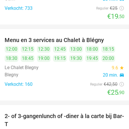
Verkocht: 733
€25
Regulier
€19
,50
Menu en 3 services au Chalet à Blégny
39%
12:00
12:15
12:30
12:45
13:00
18:00
18:15
18:30
18:45
19:00
19:15
19:30
19:45
20:00
Le Chalet Blegny
9.6
star
Blegny
20 min.
directions_car
Verkocht: 160
€42
,50
Regulier
€25
,90
2- of 3-gangenlunch of -diner à la carte bij Bar-
39%
T