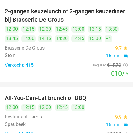
2-gangen keuzelunch of 3-gangen keuzediner
30%
bij Brasserie De Grous
12:00
12:15
12:30
12:45
13:00
13:15
13:30
13:45
14:00
14:15
14:30
14:45
15:00
+4
Brasserie De Grous
9.7
star
Stein
16 min.
directions_car
Verkocht: 415
€15
,70
Regulier
€10
,95
All-You-Can-Eat brunch of BBQ
29%
12:00
12:15
12:30
12:45
13:00
Restaurant Jack's
9.9
star
Spaubeek
16 min.
directions_car