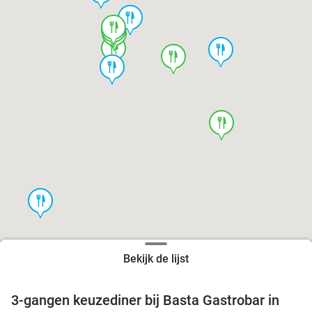
food
food
food
food
food
food
food
food
food
food
Bekijk de lijst
3-gangen keuzediner bij Basta Gastrobar in
38%