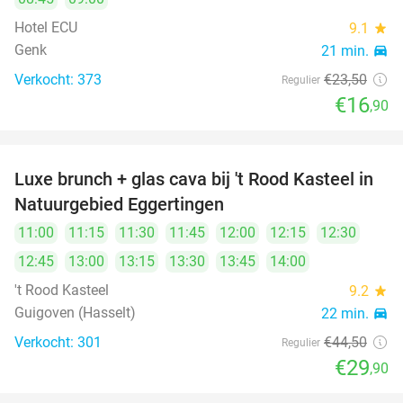
Hotel ECU
9.1
star
Genk
21 min.
directions_car
Verkocht: 373
€23
,50
Regulier
€16
,90
Luxe brunch + glas cava bij 't Rood Kasteel in
33%
Natuurgebied Eggertingen
11:00
11:15
11:30
11:45
12:00
12:15
12:30
12:45
13:00
13:15
13:30
13:45
14:00
't Rood Kasteel
9.2
star
Guigoven (Hasselt)
22 min.
directions_car
Verkocht: 301
€44
,50
Regulier
€29
,90