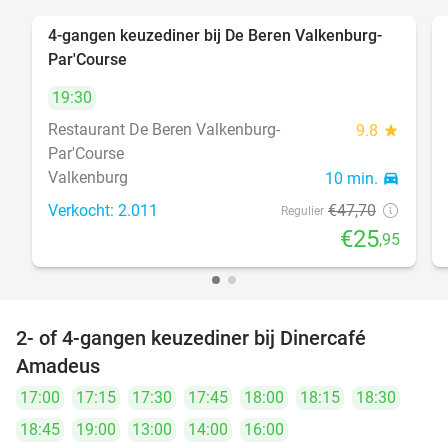
4-gangen keuzediner bij De Beren Valkenburg-
46%
Par'Course
19:30
Restaurant De Beren Valkenburg-
9.8
star
Par'Course
Valkenburg
10 min.
directions_car
Verkocht: 2.011
€47
,70
Regulier
€25
,95
2- of 4-gangen keuzediner bij Dinercafé
32%
Amadeus
17:00
17:15
17:30
17:45
18:00
18:15
18:30
18:45
19:00
13:00
14:00
16:00