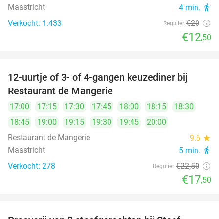
Maastricht
4 min.
directions_walk
Verkocht: 1.433
€20
Regulier
€12
,50
12-uurtje of 3- of 4-gangen keuzediner bij
22%
Restaurant de Mangerie
17:00
17:15
17:30
17:45
18:00
18:15
18:30
18:45
19:00
19:15
19:30
19:45
20:00
Restaurant de Mangerie
9.6
star
Maastricht
5 min.
directions_walk
Verkocht: 278
€22
,50
Regulier
€17
,50