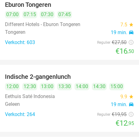
Eburon Tongeren
07:00
07:15
07:30
07:45
Different Hotels - Eburon Tongeren
7.5
star
Tongeren
19 min.
directions_car
Verkocht: 603
€27
,50
Regulier
€16
,50
Indische 2-gangenlunch
35%
12:00
12:30
13:00
13:30
14:00
14:30
15:00
Eethuis Saté Indonesia
9.9
star
Geleen
19 min.
directions_car
Verkocht: 264
€19
,95
Regulier
€12
,95