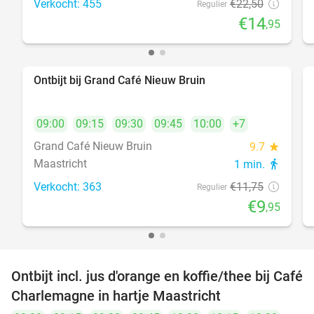
Verkocht: 455
€22
,50
Regulier
€14
,95
Ontbijt bij Grand Café Nieuw Bruin
15%
09:00
09:15
09:30
09:45
10:00
+7
Grand Café Nieuw Bruin
9.7
star
Maastricht
1 min.
directions_walk
Verkocht: 363
€11
,75
Regulier
€9
,95
Ontbijt incl. jus d'orange en koffie/thee bij Café
22%
Charlemagne in hartje Maastricht