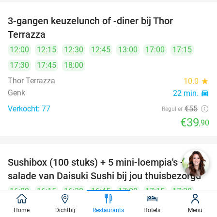
3-gangen keuzelunch of -diner bij Thor
27%
Terrazza
12:00
12:15
12:30
12:45
13:00
17:00
17:15
17:30
17:45
18:00
Thor Terrazza
10.0
star
Genk
22 min.
directions_car
Verkocht: 77
€55
Regulier
€39
,90
Sushibox (100 stuks) + 5 mini-loempia's +
53%
salade van Daisuki Sushi bij jou thuisbezorgd
16:00
16:15
16:30
16:45
17:00
17:15
17:30
17:45
18:00
18:15
18:30
18:45
19:00
+10
Home
Dichtbij
Restaurants
Hotels
Menu