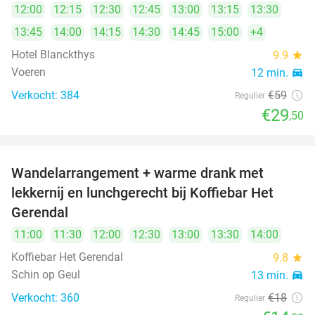
12:00
12:15
12:30
12:45
13:00
13:15
13:30
13:45
14:00
14:15
14:30
14:45
15:00
+4
Hotel Blanckthys
9.9
star
Voeren
12 min.
directions_car
Verkocht: 384
€59
Regulier
€29
,50
Wandelarrangement + warme drank met
19%
lekkernij en lunchgerecht bij Koffiebar Het
Gerendal
11:00
11:30
12:00
12:30
13:00
13:30
14:00
Koffiebar Het Gerendal
9.8
star
Schin op Geul
13 min.
directions_car
Verkocht: 360
€18
Regulier