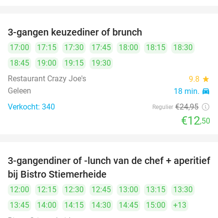
3-gangen keuzediner of brunch
50%
17:00
17:15
17:30
17:45
18:00
18:15
18:30
18:45
19:00
19:15
19:30
Restaurant Crazy Joe's
9.8
star
Geleen
18 min.
directions_car
Verkocht: 340
€24
,95
Regulier
€12
,50
3-gangendiner of -lunch van de chef + aperitief
27%
bij Bistro Stiemerheide
12:00
12:15
12:30
12:45
13:00
13:15
13:30
13:45
14:00
14:15
14:30
14:45
15:00
+13