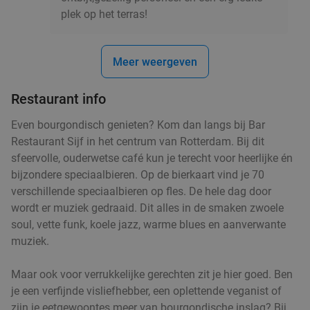
19%
Delft of Haarlem
plek op het terras!
Vandaag
Morgen
Wo
Do
Vr
Za
Zo
Ron Gastrobar Streetfood | Mooie Boules
8.4
star
Meer weergeven
Rotterdam
5 min.
directions_walk
Restaurant info
Verkocht: 470
€26
,50
Regulier
€21
,50
Even bourgondisch genieten? Kom dan langs bij Bar
Restaurant Sijf in het centrum van Rotterdam. Bij dit
sfeervolle, ouderwetse café kun je terecht voor heerlijke én
2-gangen keuzelunch in centrum Rotterdam
40%
bijzondere speciaalbieren. Op de bierkaart vind je 70
verschillende speciaalbieren op fles. De hele dag door
Morgen
Wo
Do
Vr
Za
Zo
wordt er muziek gedraaid. Dit alles in de smaken zwoele
soul, vette funk, koele jazz, warme blues en aanverwante
Brasserie Jules Rotterdam
8.8
star
muziek.
Rotterdam
5 min.
directions_walk
Verkocht: 201
€23
,40
Regulier
Maar ook voor verrukkelijke gerechten zit je hier goed. Ben
€13
,95
je een verfijnde visliefhebber, een oplettende veganist of
zijn je eetgewoontes meer van bourgondische inslag? Bij