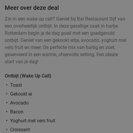
€19
,95
Meer over deze deal
Zin in een wake up call? Geniet bij Bar Restaurant Sijf van
een overheerlijk ontbijt. In deze gezellige zaak in hartje
2-gangen keuzelunch bij De Beren in hartje
43%
Rotterdam begin je de dag goed met een goedgevuld
Rotterdam
ontbijt. Geniet van een gekookt eitje, avocado, yoghurt met
Morgen
Wo
Do
Vr
Zo
vers fruit en meer. De perfecte mix van hartig en zoet,
geserveerd in een warme, sfeervolle setting. Een ideale
De Beren Rotterdam-Centrum
9.0
star
start van je dag!
Rotterdam
4 min.
directions_walk
Verkocht: 121
€22
Regulier
Ontbijt (Wake Up Call)
€12
,50
Toast
Gekookt ei
Avocado
High beer, high wine, high cocktail of high
20%
Bacon
mocktail + shared bite in hartje Rotterdam
Yoghurt met vers fruit
Vandaag
Do
Vr
Za
Zo
Croissant