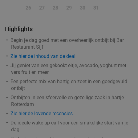
Vandaag
Morgen
Wo
Do
Vr
Za
Zo
26
27
28
29
30
31
SUGO Pizza Rotterdam Aert van Nesstraat
9.2
star
Rotterdam
3 min.
directions_walk
Highlights
Verkocht: 26
€36
,50
Regulier
Begin je dag goed met een overheerlijk ontbijt bij Bar
€17
,95
Restaurant Sijf
Zie hier de inhoud van de deal
Jij geniet van een gekookt eitje, avocado, yoghurt met
2-gangen keuzelunch bij Steak & Bier in hartje
36%
vers fruit en meer
Rotterdam
Een perfecte mix van hartig en zoet in een goedgevuld
Morgen
Wo
Do
Vr
Zo
ontbijt
Steak & Bier
9.6
star
Ontbijten in een sfeervolle en gezellige zaak in hartje
Rotterdam
Rotterdam
4 min.
directions_walk
Zie hier de lovende recensies
Verkocht: 202
€18
,55
Regulier
€11
De ideale wake up call voor een smakelijke start van je
,95
dag