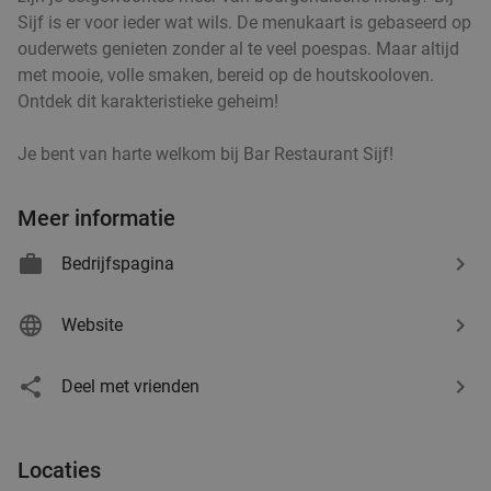
Sijf is er voor ieder wat wils. De menukaart is gebaseerd op
ouderwets genieten zonder al te veel poespas. Maar altijd
2-gangendiner à la carte bij Happy Italy
35%
met mooie, volle smaken, bereid op de houtskooloven.
Ontdek dit karakteristieke geheim!
Rotterdam Binnenrotte
Vandaag
Morgen
Wo
Do
Vr
Za
Zo
Je bent van harte welkom bij Bar Restaurant Sijf!
Happy Italy Rotterdam Binnenrotte
9.1
star
Rotterdam
5 min.
directions_walk
Meer informatie
Verkocht: 1.503
€20
Regulier
Bedrijfspagina
€12
,95
Website
2 cocktails naar keuze bij Restaurant Ayla in
53%
hartje Rotterdam
Deel met vrienden
Vandaag
Morgen
Wo
Do
Vr
Za
Zo
Restaurant Ayla
9.2
star
Locaties
Rotterdam
5 min.
directions_walk