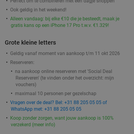
Perfect om te combineren met een dagje shoppen
2-gangen keuzelunch bij L'Essenza in hartje
33%
Ook geldig in het weekend!
Rotterdam
Alleen vandaag: bij elke €10 die je besteedt, maak je
Vandaag
Morgen
Wo
Do
Vr
Zo
gratis kans op een iPhone 17 Pro t.w.v. €1.329!
L'Essenza
9.8
star
Rotterdam
4 min.
directions_walk
Grote kleine letters
Verkocht: 263
€19
,40
Regulier
Geldig vanaf moment van aankoop t/m 11 okt 2026
€12
,95
Reserveren:
na aankoop online reserveren met 'Social Deal
Reserveren' (te vinden onder het overzicht:
mijn
Bierwandeling (2 uur) van Brewpub Reijngoud
42%
vouchers
)
maximaal 10 personen per gezelschap
Do
Vr
Za
Vragen over de deal? Bel: +31 88 205 05 05 of
WhatsApp met: +31 88 205 05 05
Brewpub Reijngoud
9.8
star
Koop zonder zorgen, want jouw aankoop is 100%
Rotterdam
4 min.
directions_walk
verzekerd (meer info)
Verkocht: 112
€34
,50
Regulier