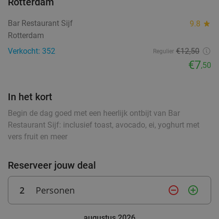
Rotterdam
Indiaas 3-gangendiner à la carte bij Garam
28%
Bar Restaurant Sijf
9.8
star
Masala
Rotterdam
Morgen
Wo
Do
Vr
Za
Zo
Verkocht: 352
€12,50
Regulier
Garam Masala
9.4
star
€7
,50
Rotterdam
0 min.
directions_walk
Verkocht: 1.202
€29
,90
Regulier
In het kort
€21
,50
Begin de dag goed met een heerlijk ontbijt van Bar
Restaurant Sijf: inclusief toast, avocado, ei, yoghurt met
High tea (1,5 uur), shared brunch of ontbijt bij
35%
vers fruit en meer
Teds Rotterdam Op 't Dak
Morgen
Wo
Do
Vr
Za
Zo
Reserveer jouw deal
Teds Rotterdam Op 't Dak
9.3
star
2
Personen
remove_circle_outline
add_circle_outline
Rotterdam
1 min.
directions_walk
Verkocht: 772
€22
,95
Regulier
augustus 2026