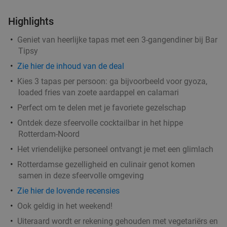
Grace Rotterdam
9.2
star
Highlights
Rotterdam
1 min.
directions_walk
Geniet van heerlijke tapas met een 3-gangendiner bij Bar
Verkocht: 1.231
€30
,60
Regulier
Tipsy
€13
Zie hier de inhoud van de deal
Kies 3 tapas per persoon: ga bijvoorbeeld voor gyoza,
All-You-Can-Eat Braziliaans (2 uur) bij Rodizio
loaded fries van zoete aardappel en calamari
22%
Perfect om te delen met je favoriete gezelschap
Ontdek deze sfeervolle cocktailbar in het hippe
Morgen
Ma
Di
Rotterdam-Noord
Rodizio Brazilian Grill
9.2
star
Het vriendelijke personeel ontvangt je met een glimlach
Rotterdam
2 min.
directions_walk
Rotterdamse gezelligheid en culinair genot komen
Verkocht: 2.755
€40
,75
Regulier
samen in deze sfeervolle omgeving
€31
,95
Zie hier de lovende recensies
Ook geldig in het weekend!
High tea (1,5 uur), shared brunch of ontbijt bij
35%
Uiteraard wordt er rekening gehouden met vegetariërs en