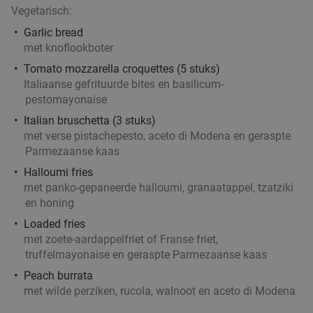
De Beren Rotterdam-Centrum
9.0
star
Vegetarisch:
Rotterdam
4 min.
directions_walk
Garlic bread
Verkocht: 113
€22
Regulier
met knoflookboter
€12
,50
Tomato mozzarella croquettes (5 stuks)
Italiaanse gefrituurde bites en basilicum-
pestomayonaise
Italian bruschetta (3 stuks)
High beer, high wine, high cocktail of high
20%
met verse pistachepesto, aceto di Modena en geraspte
mocktail + shared bite in hartje Rotterdam
Parmezaanse kaas
Vandaag
Morgen
Ma
Do
Vr
Halloumi fries
met panko-gepaneerde halloumi, granaatappel, tzatziki
Bartendy
9.6
star
en honing
Rotterdam
4 min.
directions_walk
Loaded fries
Verkocht: 303
€21
,10
Regulier
met zoete-aardappelfriet of Franse friet,
€16
,95
truffelmayonaise en geraspte Parmezaanse kaas
Peach burrata
met wilde perziken, rucola, walnoot en aceto di Modena
Burrito + drankje bij Chidóz in hartje
36%