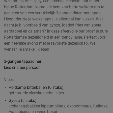
Welkom bij Bar Tipsy, een sfeervolle cocktailbar in het
hippe Rotterdam-Noord! Je bent van harte welkom om te
genieten van een verrukkelijk 3-gangendiner met tapas!
2-gangen keuzelunch bij Steak & Bier in hartje
36%
Hieronder zie je welke tapas je allemaal kan kiezen. Wat
Rotterdam
dacht je bijvoorbeeld van gyoza, loaded fries van zoete
Morgen
Ma
Di
Wo
Do
Vr
aardappel en calamari? In deze sfeervolle bar proef je pure
Rotterdamse gezelligheid in een trendy jasje. Perfect voor
Steak & Bier
9.6
star
een heerlijke avond met je favoriete gezelschap. We
Rotterdam
4 min.
directions_walk
wensen je smakelijk eten!
Verkocht: 196
€18
,55
Regulier
€11
,95
3-gangen tapasdiner
kies er 3 per persoon
2-gangen keuzelunch bij L'Essenza in hartje
33%
Vlees:
Rotterdam
Holtkamp bitterballen (6 stuks)
Morgen
Ma
Di
Wo
Do
Vr
gefrituurde vleeskroketballetjes
L'Essenza
9.8
star
Gyoza (5 stuks)
Rotterdam
krokant gebakken kipdumplings, okonomisaus, furikake,
4 min.
directions_walk
wasabicrisp en verse bosui