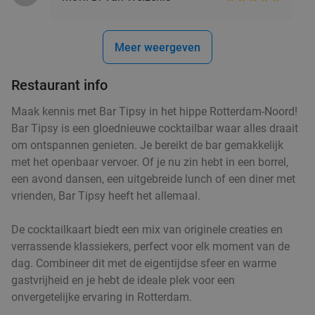
Verkocht: 1.460
€20
Regulier
€12
,95
Meer weergeven
2 cocktails naar keuze bij Restaurant Ayla in
53%
Restaurant info
hartje Rotterdam
Maak kennis met Bar Tipsy in het hippe Rotterdam-Noord!
Vandaag
Morgen
Ma
Di
Wo
Do
Vr
Bar Tipsy is een gloednieuwe cocktailbar waar alles draait
Restaurant Ayla
9.2
star
om ontspannen genieten. Je bereikt de bar gemakkelijk
Rotterdam
5 min.
directions_walk
met het openbaar vervoer. Of je nu zin hebt in een borrel,
een avond dansen, een uitgebreide lunch of een diner met
Verkocht: 1.297
€29
,50
Regulier
vrienden, Bar Tipsy heeft het allemaal.
€14
De cocktailkaart biedt een mix van originele creaties en
verrassende klassiekers, perfect voor elk moment van de
dag. Combineer dit met de eigentijdse sfeer en warme
High tea inclusief onbeperkt thee bij
29%
gastvrijheid en je hebt de ideale plek voor een
Anne&Max Rotterdam
onvergetelijke ervaring in Rotterdam.
Vandaag
Morgen
Ma
Di
Wo
Do
Vr