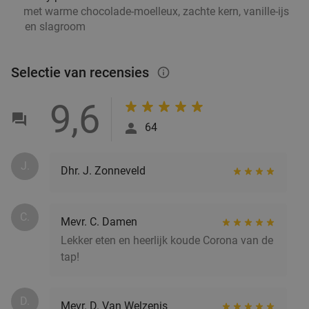
met warme chocolade-moelleux, zachte kern, vanille-ijs
en slagroom
2-gangen keuzelunch in centrum Rotterdam
40%
Selectie van recensies
info_outlined
Vandaag
Morgen
Ma
Di
Wo
Do
Vr
Brasserie Jules Rotterdam
8.7
star
9,6
Rotterdam
5 min.
directions_walk
64
Verkocht: 196
€23
,40
Regulier
€13
,95
J.
Dhr. J. Zonneveld
2-gangendiner à la carte bij Happy Italy
C.
35%
Mevr. C. Damen
Rotterdam Binnenrotte
Lekker eten en heerlijk koude Corona van de
tap!
Vandaag
Morgen
Ma
Di
Wo
Do
Vr
Happy Italy Rotterdam Binnenrotte
9.1
star
Rotterdam
5 min.
directions_walk
D.
Mevr. D. Van Welzenis