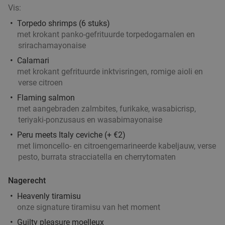
Vis:
Rotterdam
Torpedo shrimps (6 stuks)
Vandaag
Morgen
Ma
Di
Wo
Do
Vr
met krokant panko-gefrituurde torpedogarnalen en
Chidóz Rotterdam
9.7
star
srirachamayonaise
Rotterdam
5 min.
directions_walk
Calamari
Verkocht: 149
€14
,50
met krokant gefrituurde inktvisringen, romige aioli en
Regulier
verse citroen
€9
,25
Flaming salmon
met aangebraden zalmbites, furikake, wasabicrisp,
teriyaki-ponzusaus en wasabimayonaise
Rijsttafel in Amsterdam, Utrecht, Rotterdam,
19%
Peru meets Italy ceviche (+ €2)
Delft of Haarlem
met limoncello- en citroengemarineerde kabeljauw, verse
Vandaag
Morgen
Ma
Di
Wo
Do
Vr
pesto, burrata stracciatella en cherrytomaten
Ron Gastrobar Streetfood | Mooie Boules
8.5
star
Nagerecht
Rotterdam
5 min.
directions_walk
Heavenly tiramisu
Verkocht: 448
€26
,50
Regulier
onze signature tiramisu van het moment
€21
,50
Guilty pleasure moelleux