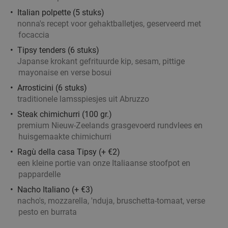
Verkocht: 255
€19
,40
Regulier
Italian polpette (5 stuks)
€12
,95
nonna's recept voor gehaktballetjes, geserveerd met
focaccia
Tipsy tenders (6 stuks)
Bierwandeling (2 uur) van Brewpub Reijngoud
42%
Japanse krokant gefrituurde kip, sesam, pittige
mayonaise en verse bosui
Do
Vr
Arrosticini (6 stuks)
traditionele lamsspiesjes uit Abruzzo
Brewpub Reijngoud
9.8
star
Rotterdam
Steak chimichurri (100 gr.)
4 min.
directions_walk
premium Nieuw-Zeelands grasgevoerd rundvlees en
Verkocht: 109
€34
,50
Regulier
huisgemaakte chimichurri
€19
,95
Ragù della casa Tipsy (+ €2)
een kleine portie van onze Italiaanse stoofpot en
pappardelle
2-gangen keuzelunch bij De Beren in hartje
43%
Nacho Italiano (+ €3)
Rotterdam
nacho's, mozzarella, 'nduja, bruschetta-tomaat, verse
pesto en burrata
Morgen
Ma
Di
Wo
Do
Vr