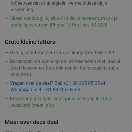
Teds Rotterdam Lijnbaan
(di)eetwensen of allergieën, vermeld deze bij je
reservering
Morgen
Ma
Di
Wo
Do
Vr
Alleen vandaag: bij elke €10 die je besteedt, maak je
Teds Rotterdam Lijnbaan
9.3
star
gratis kans op een iPhone 17 Pro t.w.v. €1.329!
Rotterdam
2 min.
directions_walk
Verkocht: 320
€22
,95
Grote kleine letters
Regulier
€14
,95
Geldig vanaf moment van aankoop t/m 9 okt 2026
Reserveren:
na aankoop online reserveren met 'Social
Deal Reserveren' (te vinden onder het overzicht:
mijn
2-gangendiner met onbeperkt pizza bij SUGO
51%
vouchers
)
Vragen over de deal? Bel: +31 88 205 05 05 of
Vandaag
Morgen
WhatsApp met: +31 88 205 05 05
SUGO Pizza Rotterdam Aert van Nesstraat
9.2
star
Koop zonder zorgen, want jouw aankoop is 100%
Rotterdam
verzekerd (meer info)
3 min.
directions_walk
Verkocht: 394
€36
,50
Regulier
Meer over deze deal
€17
,95