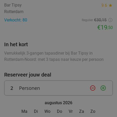
Bar Tipsy
9.6
star
Rotterdam
Verkocht: 80
€30,15
Regulier
€19
,50
In het kort
Verrukkelijk 3-gangen tapasdiner bij Bar Tipsy in
Rotterdam-Noord: met 3 tapas naar keuze per persoon
Reserveer jouw deal
2
Personen
remove_circle_outline
add_circle_outline
augustus 2026
Ma
Di
Wo
Do
Vr
Za
Zo