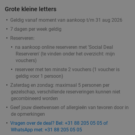
Vandaag
Morgen
Ma
Di
Wo
Do
Vr
Grote kleine letters
De Beren Delft
9.7
star
Delft
3 min.
directions_walk
Geldig vanaf moment van aankoop t/m 31 aug 2026
Verkocht: 320
€47
,70
Regulier
7 dagen per week geldig
€25
,95
Reserveren:
na aankoop online reserveren met 'Social Deal
Reserveren' (te vinden onder het overzicht:
mijn
vouchers
)
Fiesta Tapas Toren bij La Cubanita
10%
reserveer met ten minste 2 vouchers (1 voucher is
Morgen
Ma
Di
Wo
Do
Vr
geldig voor 1 persoon)
Zaterdag en zondag: maximaal 5 personen per
La Cubanita Delft
9.7
star
gezelschap, verschillende reserveringen kunnen niet
Delft
3 min.
directions_walk
gecombineerd worden
Verkocht: 80
€19
,50
Regulier
Geef jouw dieetwensen of allergieën van tevoren door in
€17
,50
de opmerkingen
Vragen over de deal? Bel: +31 88 205 05 05 of
WhatsApp met: +31 88 205 05 05