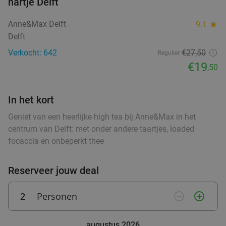
hartje Delft
Friet + snack(s) of burgermenu of loaded fries
39%
Anne&Max Delft
9.1
star
+ frisdrank
Delft
Vandaag
Morgen
Ma
Wo
Do
Vr
Verkocht: 642
€27,50
Regulier
Frietplein Delft
9.8
star
€19
,50
Delft
0 min.
directions_walk
Verkocht: 185
€7
,40
Regulier
In het kort
€4
,50
Geniet van een heerlijke high tea bij Anne&Max in het
centrum van Delft: met onder andere taartjes, loaded
focaccia en onbeperkt thee
2-gangenlunch bij American Steakhouse Betty
40%
Boop
Reserveer jouw deal
Morgen
American Steakhouse Betty Boop
9.8
star
2
Personen
remove_circle_outline
add_circle_outline
Delft
1 min.
directions_walk
Verkocht: 283
€20
,90
Regulier
augustus 2026