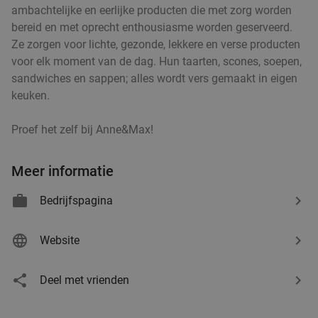
ambachtelijke en eerlijke producten die met zorg worden
Ron Gastrobar Streetfood | Mooie Boules
8.5
star
bereid en met oprecht enthousiasme worden geserveerd.
Delft
8 min.
directions_walk
Ze zorgen voor lichte, gezonde, lekkere en verse producten
Verkocht: 454
€26
,50
Regulier
voor elk moment van de dag. Hun taarten, scones, soepen,
€21
,50
sandwiches en sappen; alles wordt vers gemaakt in eigen
keuken.
Proef het zelf bij Anne&Max!
2-gangendiner à la carte bij Bregje Delft
12%
Morgen
Ma
Di
Wo
Do
Vr
Meer informatie
Bregje Delft
9.6
star
Delft
9 min.
directions_walk
Bedrijfspagina
Verkocht: 763
€17
Regulier
€14
Website
,95
Deel met vrienden
All-You-Can-Eat sushi en grill (2,5 uur) bij
15%