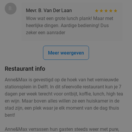
Verkocht: 120
€29
,90
Regulier
B.
€23
,50
Mevr. B. Van Der Laan
Wow wat een grote lunch plank! Maar met
heerlijke dingen. Aardige bediening! Dus
High tea incl. onbeperkt thee bij Anne&Max in
29%
zeker een aanrader
hartje Delft
Vandaag
Morgen
Ma
Di
Wo
Do
Vr
Meer weergeven
Anne&Max Delft
9.1
star
Delft
6 min.
directions_walk
Restaurant info
Verkocht: 642
€27
,50
Regulier
Anne&Max is gevestigd op de hoek van het vernieuwde
€19
,50
stationsplein in Delft. In dit sfeervolle restaurant kun je 7
dagen per week terecht voor ontbijt, koffie, lunch, high tea
en wijn. Maar boven alles willen ze een huiskamer in de
stad zijn, een plek waar je elk moment van de dag thuis
Rijsttafel in Amsterdam, Utrecht, Rotterdam,
19%
bent!
Delft of Haarlem
Vandaag
Morgen
Ma
Di
Wo
Do
Vr
Anne&Max verrassen hun gasten steeds weer met pure,