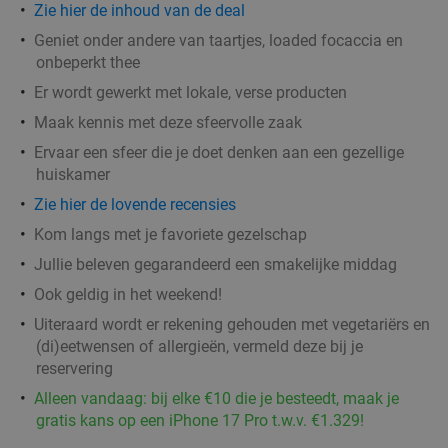
Delft
1 min.
directions_walk
Zie hier de inhoud van de deal
Verkocht: 623
€25
Regulier
Geniet onder andere van taartjes, loaded focaccia en
€12
onbeperkt thee
,50
Er wordt gewerkt met lokale, verse producten
Maak kennis met deze sfeervolle zaak
Griekse mixed grill bij Athene's Olijf in hartje
26%
Ervaar een sfeer die je doet denken aan een gezellige
Delft
huiskamer
Zie hier de lovende recensies
Morgen
Wo
Do
Vr
Kom langs met je favoriete gezelschap
Athene's Olijf
9.2
star
Delft
Jullie beleven gegarandeerd een smakelijke middag
2 min.
directions_walk
Ook geldig in het weekend!
Verkocht: 172
€26
,80
Regulier
€19
Uiteraard wordt er rekening gehouden met vegetariërs en
,90
(di)eetwensen of allergieën, vermeld deze bij je
reservering
4-gangen keuzediner bij De Beren
46%
Alleen vandaag: bij elke €10 die je besteedt, maak je
gratis kans op een iPhone 17 Pro t.w.v. €1.329!