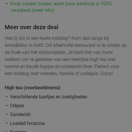
Strippenkaart voor 10 bollen ijs in hartje
36%
Koop zonder zorgen, want jouw aankoop is 100%
Wassenaar
verzekerd (meer info)
IJs & Lekkers Wassenaar
Wassenaar
3 min.
directions_walk
Meer over deze deal
Verkocht: 72
€22
Regulier
Heb jij zin in een leuke middag? Kom dan langs bij
€14
Anne&Max in Delft. Dit sfeervolle restaurant is te vinden op
de hoek van het stationsplein. Je bent hier van harte
welkom om te genieten van een heerlijke high tea met
warme en koude hapjes en onbeperkt thee. Perfect voor
All-You-Can-Eat sushi en grill (3 uur) bij
22%
een middag met vrienden, familie of collega's. Enjoy!
Japans Restaurant UMAI in hartje Delft
Vandaag
Morgen
Ma
Di
Wo
Do
Vr
High tea (voorbeeldmenu)
Japans Restaurant UMAI
9.1
star
Verschillende taartjes en zoetigheden
Delft
4 min.
directions_walk
Crêpes
Verkocht: 622
€36
,95
Regulier
Sandwich
€28
,95
Loaded focaccia