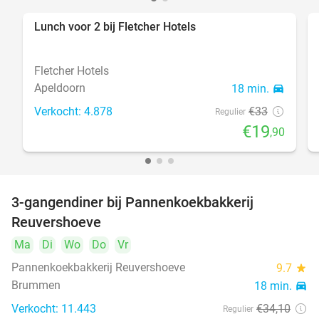
Lunch voor 2 bij Fletcher Hotels
40%
Fletcher Hotels
Apeldoorn
18 min.
directions_car
Verkocht: 4.878
€33
Regulier
€19
,90
3-gangendiner bij Pannenkoekbakkerij
47%
DAY
Reuvershoeve
FULL
Ma
Di
Wo
Do
Vr
Pannenkoekbakkerij Reuvershoeve
9.7
star
Brummen
18 min.
directions_car
Verkocht: 11.443
€34
,10
Regulier