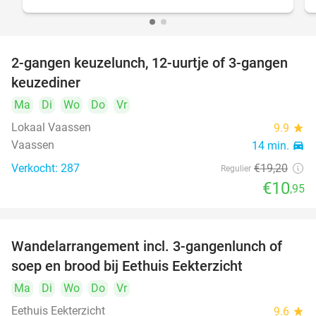
2-gangen keuzelunch, 12-uurtje of 3-gangen
43%
DAY
keuzediner
FULL
Ma
Di
Wo
Do
Vr
Lokaal Vaassen
9.9
star
Vaassen
14 min.
directions_car
Verkocht: 287
€19
,20
Regulier
€10
,95
Wandelarrangement incl. 3-gangenlunch of
43%
DAY
soep en brood bij Eethuis Eekterzicht
FULL
Ma
Di
Wo
Do
Vr
Eethuis Eekterzicht
9.6
star