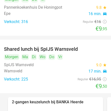
Pannenkoekenhuis De Honingpot
9.8
star
Epe
16 min.
directions_car
Verkocht: 316
€16
Regulier
€9
,95
Shared lunch bij SpIJS Warnsveld
44%
DAY
Morgen
FULL
Ma
Di
Wo
Do
Vr
SpIJS Warnsveld
9.0
star
Warnsveld
17 min.
directions_car
Verkocht: 225
€16
,95
Regulier
€9
,50
2-gangen keuzelunch bij BANKA Heerde
54%
DAY
FULL