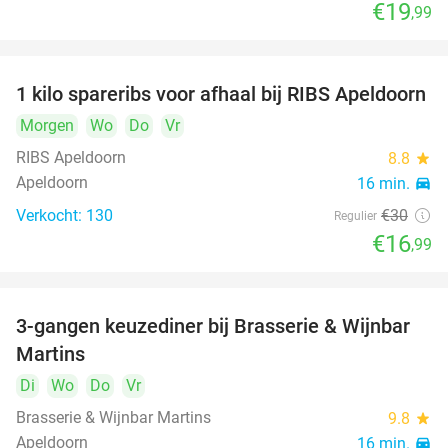
€19
,99
1 kilo spareribs voor afhaal bij RIBS Apeldoorn
43%
DAY
Morgen
FULL
Wo
Do
Vr
RIBS Apeldoorn
8.8
star
Apeldoorn
16 min.
directions_car
Verkocht: 130
€30
Regulier
€16
,99
3-gangen keuzediner bij Brasserie & Wijnbar
35%
DAY
Martins
FULL
Di
Wo
Do
Vr
Brasserie & Wijnbar Martins
9.8
star
Apeldoorn
16 min.
directions_car