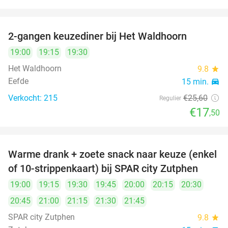
2-gangen keuzediner bij Het Waldhoorn
32%
19:00
19:15
19:30
Het Waldhoorn
9.8
star
Eefde
15 min.
directions_car
Verkocht: 215
€25
,60
Regulier
€17
,50
Warme drank + zoete snack naar keuze (enkel
35%
of 10-strippenkaart) bij SPAR city Zutphen
19:00
19:15
19:30
19:45
20:00
20:15
20:30
20:45
21:00
21:15
21:30
21:45
SPAR city Zutphen
9.8
star