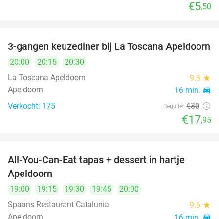
€5
,50
3-gangen keuzediner bij La Toscana Apeldoorn
40%
20:00
20:15
20:30
La Toscana Apeldoorn
9.3
star
Apeldoorn
16 min.
directions_car
Verkocht: 175
€30
Regulier
€17
,95
All-You-Can-Eat tapas + dessert in hartje
28%
Apeldoorn
19:00
19:15
19:30
19:45
20:00
Spaans Restaurant Catalunia
9.6
star
Apeldoorn
16 min.
directions_car