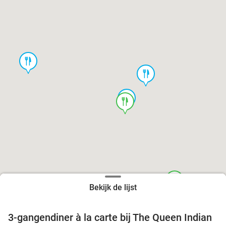
food
food
food
food
food
Bekijk de lijst
3-gangendiner à la carte bij The Queen Indian
20%