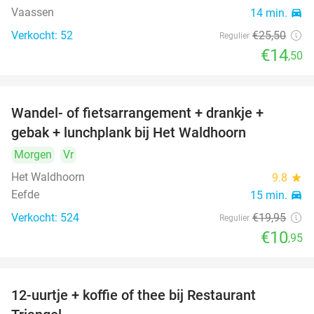
Vaassen
14 min.
directions_car
Verkocht: 52
€25
,50
Regulier
€14
,50
Wandel- of fietsarrangement + drankje +
45%
DAY
gebak + lunchplank bij Het Waldhoorn
FULL
Morgen
Vr
Het Waldhoorn
9.8
star
Eefde
15 min.
directions_car
Verkocht: 524
€19
,95
Regulier
€10
,95
12-uurtje + koffie of thee bij Restaurant
41%
DAY