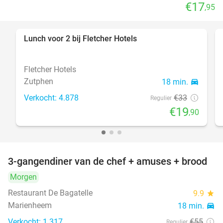
€17
,95
Lunch voor 2 bij Fletcher Hotels
40%
Fletcher Hotels
Zutphen
18 min.
directions_car
Verkocht: 4.878
€33
Regulier
€19
,90
3-gangendiner van de chef + amuses + brood
43%
DAY
Morgen
FULL
Restaurant De Bagatelle
9.9
star
Marienheem
18 min.
directions_car
Verkocht: 1.317
€55
Regulier