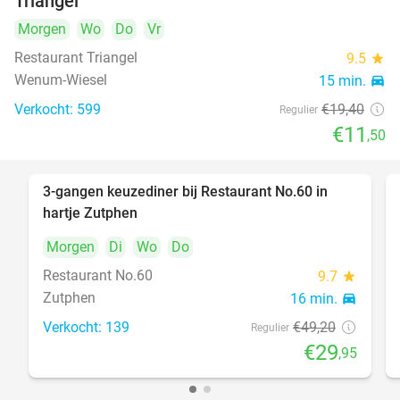
Triangel
FULL
Morgen
Wo
Do
Vr
Restaurant Triangel
9.5
star
Wenum-Wiesel
15 min.
directions_car
Verkocht: 599
€19
,40
Regulier
€11
,50
3-gangen keuzediner bij Restaurant No.60 in
39%
DAY
hartje Zutphen
FULL
Morgen
Di
Wo
Do
Restaurant No.60
9.7
star
Zutphen
16 min.
directions_car
Verkocht: 139
€49
,20
Regulier
€29
,95