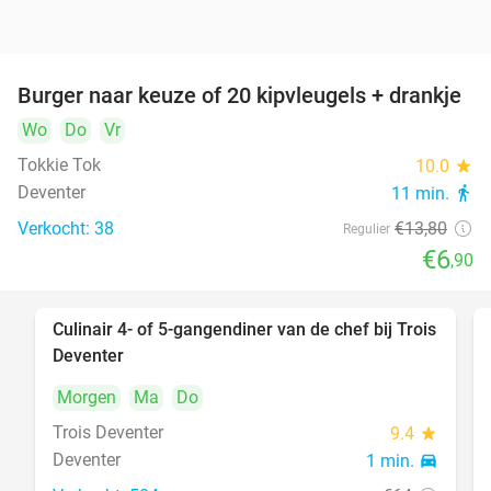
Burger naar keuze of 20 kipvleugels + drankje
50%
DAY
Wo
FULL
Do
Vr
Tokkie Tok
10.0
star
Deventer
11 min.
directions_walk
Verkocht: 38
€13
,80
Regulier
€6
,90
Culinair 4- of 5-gangendiner van de chef bij Trois
30%
DAY
Deventer
FULL
Morgen
Ma
Do
Trois Deventer
9.4
star
Deventer
1 min.
directions_car