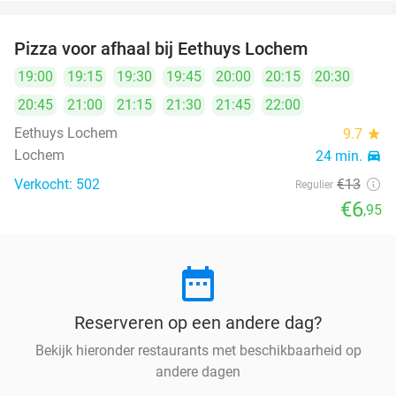
Pizza voor afhaal bij Eethuys Lochem
47%
19:00
19:15
19:30
19:45
20:00
20:15
20:30
20:45
21:00
21:15
21:30
21:45
22:00
Eethuys Lochem
9.7
star
Lochem
24 min.
directions_car
Verkocht: 502
€13
Regulier
€6
,95
date_range
Reserveren op een andere dag?
Bekijk hieronder restaurants met beschikbaarheid op
andere dagen