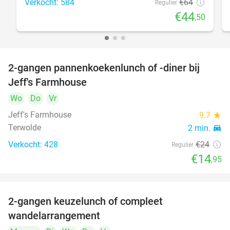
Verkocht: 584
€64
Regulier
€44
,50
2-gangen pannenkoekenlunch of -diner bij
38%
DAY
Jeff's Farmhouse
FULL
Wo
Do
Vr
Jeff's Farmhouse
9.7
star
Terwolde
2 min.
directions_car
Verkocht: 428
€24
Regulier
€14
,95
2-gangen keuzelunch of compleet
36%
DAY
wandelarrangement
FULL