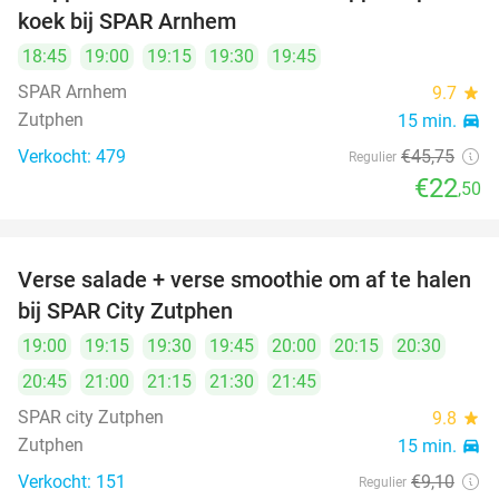
koek bij SPAR Arnhem
18:45
19:00
19:15
19:30
19:45
SPAR Arnhem
9.7
star
Zutphen
15 min.
directions_car
Verkocht: 479
€45
,75
Regulier
€22
,50
Verse salade + verse smoothie om af te halen
40%
bij SPAR City Zutphen
19:00
19:15
19:30
19:45
20:00
20:15
20:30
20:45
21:00
21:15
21:30
21:45
SPAR city Zutphen
9.8
star
Zutphen
15 min.
directions_car
Verkocht: 151
€9
,10
Regulier