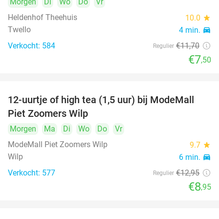
Morgen
Di
Wo
Do
Vr
Heldenhof Theehuis
10.0
star
Twello
4 min.
directions_car
Verkocht: 584
€11
,70
Regulier
€7
,50
12-uurtje of high tea (1,5 uur) bij ModeMall
31%
DAY
Piet Zoomers Wilp
FULL
Morgen
Ma
Di
Wo
Do
Vr
ModeMall Piet Zoomers Wilp
9.7
star
Wilp
6 min.
directions_car
Verkocht: 577
€12
,95
Regulier
€8
,95