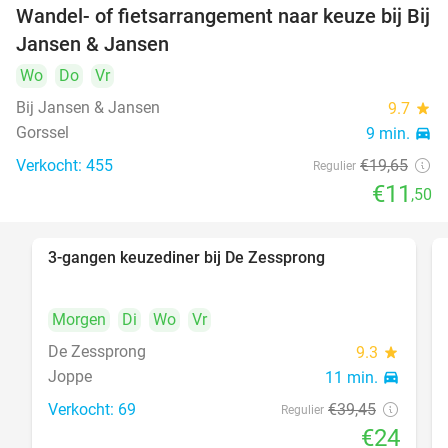
Wandel- of fietsarrangement naar keuze bij Bij
41%
DAY
Jansen & Jansen
FULL
Wo
Do
Vr
Bij Jansen & Jansen
9.7
star
Gorssel
9 min.
directions_car
Verkocht: 455
€19
,65
Regulier
€11
,50
3-gangen keuzediner bij De Zessprong
39%
DAY
FULL
Morgen
Di
Wo
Vr
De Zessprong
9.3
star
Joppe
11 min.
directions_car
Verkocht: 69
€39
,45
Regulier
€24