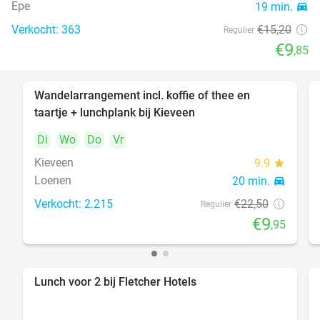
Epe
19 min.
directions_car
Verkocht: 363
€15
,20
Regulier
€9
,85
Wandelarrangement incl. koffie of thee en
56%
DAY
taartje + lunchplank bij Kieveen
FULL
Di
Wo
Do
Vr
Kieveen
9.9
star
Loenen
20 min.
directions_car
Verkocht: 2.215
€22
,50
Regulier
€9
,95
Lunch voor 2 bij Fletcher Hotels
40%