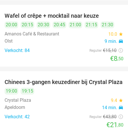
Wafel of crêpe + mocktail naar keuze
44%
20:00
20:15
20:30
20:45
21:00
21:15
21:30
Amanos Café & Restaurant
10.0
star
Olst
9 min.
directions_car
Verkocht: 84
€15
,10
Regulier
€8
,50
Chinees 3-gangen keuzediner bij Crystal Plaza
50%
19:00
19:15
Crystal Plaza
9.4
star
Apeldoorn
14 min.
directions_car
Verkocht: 42
€43
,80
Regulier
€21
,80