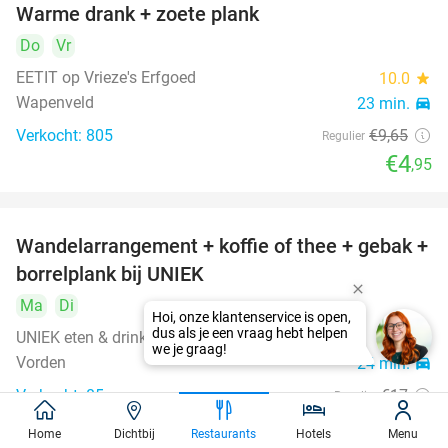
Warme drank + zoete plank
49%
DAY
Do
FULL
Vr
EETIT op Vrieze's Erfgoed
10.0
star
Wapenveld
23 min.
directions_car
Verkocht: 805
€9
,65
Regulier
€4
,95
Wandelarrangement + koffie of thee + gebak +
44%
DAY
borrelplank bij UNIEK
FULL
Ma
Di
UNIEK eten & drinken
9.8
star
Vorden
24 min.
directions_car
Verkocht: 85
€17
Regulier
€9
,50
Home
Dichtbij
Restaurants
Hotels
Menu