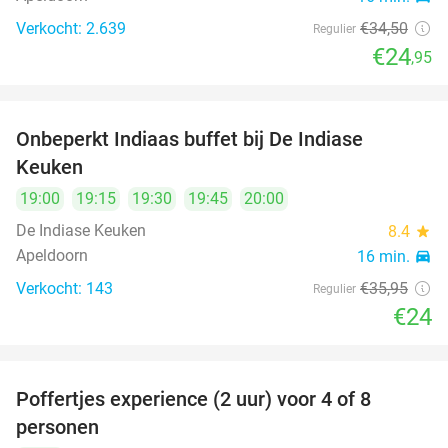
Verkocht: 2.639
€34
,50
Regulier
€24
,95
Onbeperkt Indiaas buffet bij De Indiase
33%
Keuken
19:00
19:15
19:30
19:45
20:00
De Indiase Keuken
8.4
star
Apeldoorn
16 min.
directions_car
Verkocht: 143
€35
,95
Regulier
€24
Poffertjes experience (2 uur) voor 4 of 8
33%
personen