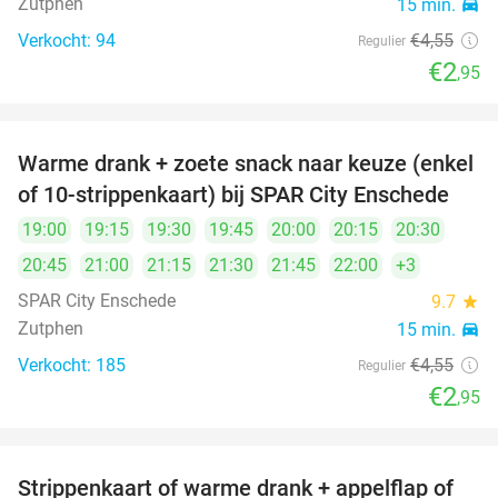
Zutphen
15 min.
directions_car
Verkocht: 94
€4
,55
Regulier
€2
,95
Warme drank + zoete snack naar keuze (enkel
35%
of 10-strippenkaart) bij SPAR City Enschede
19:00
19:15
19:30
19:45
20:00
20:15
20:30
20:45
21:00
21:15
21:30
21:45
22:00
+3
SPAR City Enschede
9.7
star
Zutphen
15 min.
directions_car
Verkocht: 185
€4
,55
Regulier
€2
,95
Strippenkaart of warme drank + appelflap of
51%