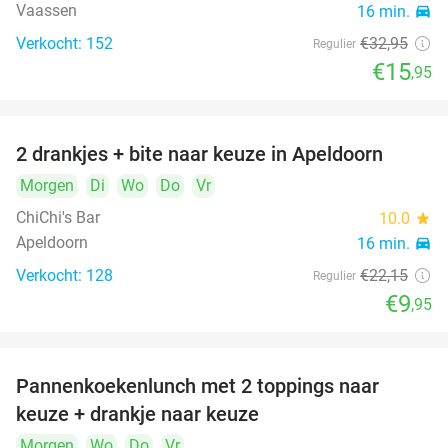
Vaassen
16 min.
directions_car
Verkocht: 152
€32
,95
Regulier
€15
,95
2 drankjes + bite naar keuze in Apeldoorn
55%
DAY
Morgen
FULL
Di
Wo
Do
Vr
ChiChi's Bar
10.0
star
Apeldoorn
16 min.
directions_car
Verkocht: 128
€22
,15
Regulier
€9
,95
Pannenkoekenlunch met 2 toppings naar
38%
DAY
keuze + drankje naar keuze
FULL
Morgen
Wo
Do
Vr