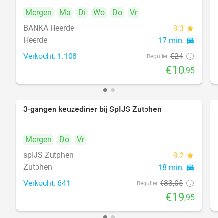
Morgen
Ma
Di
Wo
Do
Vr
BANKA Heerde
9.3
star
Heerde
17 min.
directions_car
Verkocht: 1.108
€24
Regulier
€10
,95
3-gangen keuzediner bij SpIJS Zutphen
40%
DAY
FULL
Morgen
Do
Vr
spIJS Zutphen
9.2
star
Zutphen
18 min.
directions_car
Verkocht: 641
€33
,05
Regulier
€19
,95