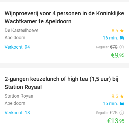
Wijnproeverij voor 4 personen in de Koninklijke
86%
Wachtkamer te Apeldoorn
De Kasteelhoeve
8.5
star
Apeldoorn
16 min.
directions_car
Verkocht: 94
€70
Regulier
€9
,95
2-gangen keuzelunch of high tea (1,5 uur) bij
44%
NEW
DAY
Station Royaal
TODAY
FULL
Station Royaal
9.6
star
Apeldoorn
16 min.
directions_car
Verkocht: 13
€25
Regulier
€13
,95