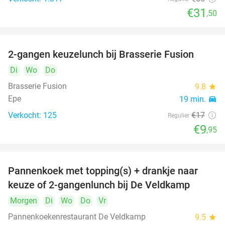
€31
,50
2-gangen keuzelunch bij Brasserie Fusion
41%
DAY
Di
FULL
Wo
Do
Brasserie Fusion
9.8
star
Epe
19 min.
directions_car
Verkocht: 125
€17
Regulier
€9
,95
Pannenkoek met topping(s) + drankje naar
35%
DAY
keuze of 2-gangenlunch bij De Veldkamp
FULL
Morgen
Di
Wo
Do
Vr
Pannenkoekenrestaurant De Veldkamp
9.5
star