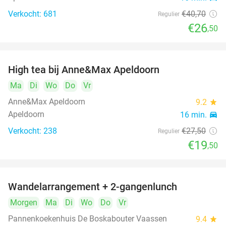
Verkocht: 681
€40
,70
Regulier
€26
,50
High tea bij Anne&Max Apeldoorn
29%
DAY
Ma
FULL
Di
Wo
Do
Vr
Anne&Max Apeldoorn
9.2
star
Apeldoorn
16 min.
directions_car
Verkocht: 238
€27
,50
Regulier
€19
,50
Wandelarrangement + 2-gangenlunch
52%
DAY
Morgen
FULL
Ma
Di
Wo
Do
Vr
Pannenkoekenhuis De Boskabouter Vaassen
9.4
star