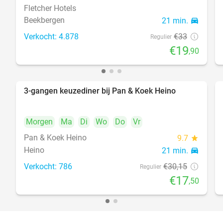
Fletcher Hotels
Beekbergen
21 min.
directions_car
Verkocht: 4.878
€33
Regulier
€19
,90
3-gangen keuzediner bij Pan & Koek Heino
42%
DAY
FULL
Morgen
Ma
Di
Wo
Do
Vr
Pan & Koek Heino
9.7
star
Heino
21 min.
directions_car
Verkocht: 786
€30
,15
Regulier
€17
,50