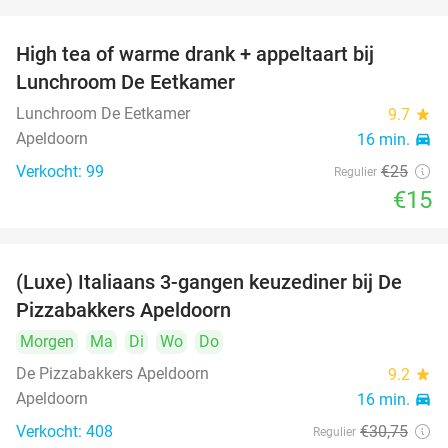
High tea of warme drank + appeltaart bij
40%
Lunchroom De Eetkamer
Lunchroom De Eetkamer
9.7
star
Apeldoorn
16 min.
directions_car
Verkocht: 99
€25
Regulier
€15
(Luxe) Italiaans 3-gangen keuzediner bij De
35%
DAY
Pizzabakkers Apeldoorn
FULL
Morgen
Ma
Di
Wo
Do
De Pizzabakkers Apeldoorn
9.2
star
Apeldoorn
16 min.
directions_car
Verkocht: 408
€30
,75
Regulier