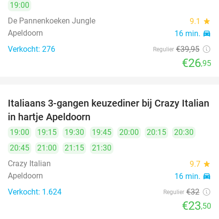
19:00
De Pannenkoeken Jungle
9.1
star
Apeldoorn
16 min.
directions_car
Verkocht: 276
€39
,95
Regulier
€26
,95
Italiaans 3-gangen keuzediner bij Crazy Italian
27%
in hartje Apeldoorn
19:00
19:15
19:30
19:45
20:00
20:15
20:30
20:45
21:00
21:15
21:30
Crazy Italian
9.7
star
Apeldoorn
16 min.
directions_car
Verkocht: 1.624
€32
Regulier
€23
,50