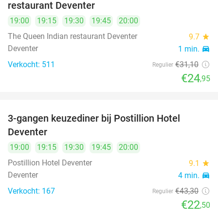
restaurant Deventer
19:00
19:15
19:30
19:45
20:00
The Queen Indian restaurant Deventer
9.7
star
Deventer
1 min.
directions_car
Verkocht: 511
€31
,10
Regulier
€24
,95
3-gangen keuzediner bij Postillion Hotel
48%
Deventer
19:00
19:15
19:30
19:45
20:00
Postillion Hotel Deventer
9.1
star
Deventer
4 min.
directions_car
Verkocht: 167
€43
,30
Regulier
€22
,50