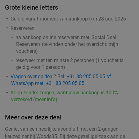
Grote kleine letters
Ontbijt of late lunch bij 30ML Coffee & Food
31%
Geldig vanaf moment van aankoop t/m 28 aug 2026
NEW
Nachtegaalstraat in Utrecht
TODAY
Reserveren:
Morgen
Ma
Di
Wo
Do
Vr
na aankoop online reserveren met 'Social Deal
Reserveren' (te vinden onder het overzicht:
mijn
30ML Coffee & Food Nachtegaalstraat
9.9
star
vouchers
)
Utrecht
17 min.
directions_car
reserveer met ten minste 2 personen (1 voucher is
Verkocht: 11
€13
Regulier
geldig voor 1 persoon)
€8
,95
Vragen over de deal? Bel: +31 88 205 05 05 of
WhatsApp met: +31 88 205 05 05
Koop zonder zorgen, want jouw aankoop is 100%
3-gangendiner à la carte in hartje Utrecht
37%
verzekerd (meer info)
Vandaag
Morgen
Di
Wo
Do
Vr
Meer over deze deal
Mick O'Connells
9.2
star
Utrecht
17 min.
directions_car
Geniet van een heerlijke avond uit met een 2-gangen
Verkocht: 98
€31
,05
Regulier
keuzediner bij Woods35. Bij deze gezellige zaak aan de