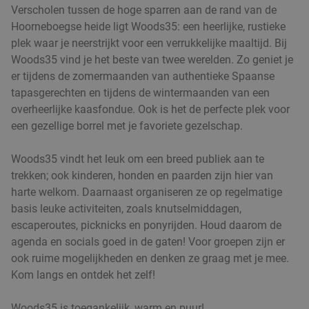
Verscholen tussen de hoge sparren aan de rand van de
3-gangendiner à la carte bij Grand Cafe
43%
Hoorneboegse heide ligt Woods35: een heerlijke, rustieke
Quignon
plek waar je neerstrijkt voor een verrukkelijke maaltijd. Bij
Morgen
Ma
Di
Wo
Do
Vr
Woods35 vind je het beste van twee werelden. Zo geniet je
er tijdens de zomermaanden van authentieke Spaanse
Grand Cafe Quignon
9.7
star
tapasgerechten en tijdens de wintermaanden van een
Utrecht
17 min.
directions_car
overheerlijke kaasfondue. Ook is het de perfecte plek voor
Verkocht: 554
€42
,80
Regulier
een gezellige borrel met je favoriete gezelschap.
€24
,50
Woods35 vindt het leuk om een breed publiek aan te
trekken; ook kinderen, honden en paarden zijn hier van
harte welkom. Daarnaast organiseren ze op regelmatige
3-gangendiner à la carte bij Restaurant Toque
44%
basis leuke activiteiten, zoals knutselmiddagen,
Toque in hartje Utrecht
escaperoutes, picknicks en ponyrijden. Houd daarom de
Morgen
Ma
Di
Wo
Do
Vr
agenda en socials goed in de gaten! Voor groepen zijn er
ook ruime mogelijkheden en denken ze graag met je mee.
Restaurant Toque Toque
9.7
star
Kom langs en ontdek het zelf!
Utrecht
17 min.
directions_car
Verkocht: 206
€44
,75
Regulier
Woods35 is toegankelijk, warm en puur!