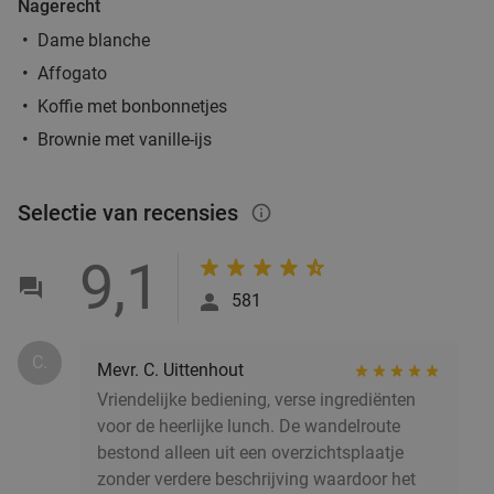
Nagerecht
Utrecht
17 min.
directions_car
Dame blanche
Verkocht: 1.598
€43
,20
Regulier
Affogato
€24
,95
Koffie met bonbonnetjes
Brownie met vanille-ijs
3-gangen keuzediner bij Lucy Lou Tacos &
36%
Selectie van recensies
info_outlined
Tequila in hartje Utrecht
Lucy Lou Tacos & Tequila
8.8
star
9,1
Utrecht
17 min.
directions_car
581
Verkocht: 778
€42
,90
Regulier
€27
,50
C.
Mevr. C. Uittenhout
Vriendelijke bediening, verse ingrediënten
voor de heerlijke lunch. De wandelroute
Ontbijt naar keuze + drankje of high tea bij
34%
bestond alleen uit een overzichtsplaatje
Anne&Max BR Utrecht
zonder verdere beschrijving waardoor het