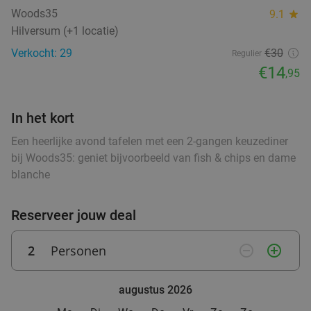
Popocatepetl Utrecht
9.2
star
Woods35
9.1
star
Utrecht
17 min.
directions_car
Hilversum (+1 locatie)
Verkocht: 88
€36
,70
food
Verkocht: 29
€30
Regulier
Regulier
€23
€14
,50
,95
food
food
In het kort
High tea bij Vascobelo V-Bar
28%
Een heerlijke avond tafelen met een 2-gangen keuzediner
Morgen
Ma
Di
Wo
Do
Vr
bij Woods35: geniet bijvoorbeeld van fish & chips en dame
Vascobelo V-Bar Utrecht
10.0
star
blanche
Utrecht
17 min.
directions_car
food
Verkocht: 29
€27
,50
Reserveer jouw deal
Regulier
€19
,75
2
Personen
remove_circle_outline
add_circle_outline
Sushibox (16, 32 of 72 stuks) of pokébowl +
43%
augustus 2026
snack om af te halen in hartje Utrecht