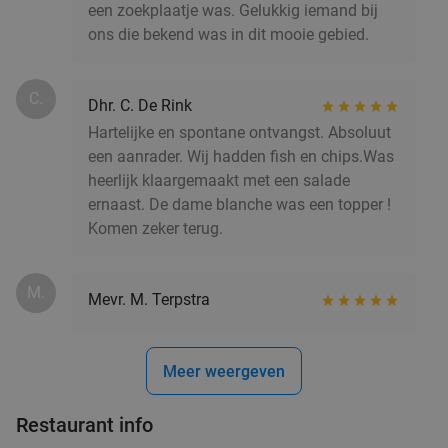
een zoekplaatje was. Gelukkig iemand bij
Vandaag
Morgen
Ma
Di
Wo
Do
Vr
ons die bekend was in dit mooie gebied.
Anne&Max Burgemeester Reigerstraat
9.5
star
Utrecht
17 min.
directions_car
C.
Verkocht: 764
€15
,10
Regulier
Dhr. C. De Rink
€9
,95
Hartelijke en spontane ontvangst. Absoluut
een aanrader. Wij hadden fish en chips.Was
heerlijk klaargemaakt met een salade
Lunch + cocktail bij Rum Club
36%
ernaast. De dame blanche was een topper !
Komen zeker terug.
Vandaag
Morgen
Ma
Di
Wo
Do
Vr
Rum Club
9.3
star
M.
Mevr. M. Terpstra
Utrecht
17 min.
directions_car
Verkocht: 486
€23
,50
Regulier
€14
Meer weergeven
,95
Restaurant info