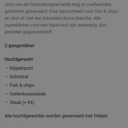
€19
rand van de Hoorneboegse heide krijg je overheerlijke
,50
gerechten geserveerd. Kies bijvoorbeeld voor fish & chips
en sluit af met een klassieke dame blanche. Alle
High tea (1,5 uur), shared brunch of ontbijt bij
35%
ingrediënten voor een topavond zijn aanwezig, dus
Teds
genieten gegarandeerd!
Morgen
Ma
Di
Wo
Do
Vr
2-gangendiner
Teds Utrecht Stadhuisplein
9.4
star
Utrecht
17 min.
directions_car
Hoofdgerecht
Verkocht: 192
€22
,95
Regulier
Kippenpoot
€14
,95
Schnitzel
Fish & chips
Geitenkaassalade
3-gangendiner bij Mykonos in hartje Utrecht
42%
Steak (+ €4)
Morgen
Ma
Di
Wo
Do
Vr
Alle hoofdgerechten worden geserveerd met frietjes
Mykonos Utrecht
9.7
star