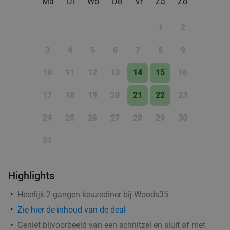
Ma
Di
Wo
Do
Vr
Za
Zo
Sushi Time Utrecht
9.4
star
1
2
Utrecht
17 min.
directions_car
Verkocht: 306
€17
,50
Regulier
3
4
5
6
7
8
9
€9
,95
10
11
12
13
14
15
16
17
18
19
20
21
22
23
Bierproeverij, high wine of high cocktail of
48%
mocktail + hapjes in hartje Utrecht
24
25
26
27
28
29
30
Vandaag
Vr
31
Back & Fourth
7.4
star
Utrecht
17 min.
directions_car
Highlights
Verkocht: 198
€25
Regulier
€12
,95
Heerlijk 2-gangen keuzediner bij Woods35
Zie hier de inhoud van de deal
Geniet bijvoorbeeld van een schnitzel en sluit af met