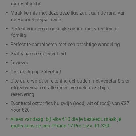
Foodtour in stad naar keuze
60%
dame blanche
Morgen
Do
Vr
Maak kennis met deze gezellige zaak aan de rand van
de Hoorneboegse heide
V for Food
10.0
star
Perfect voor een smakelijke avond met vrienden of
Utrecht
17 min.
directions_car
familie
Verkocht: 44
€25
Regulier
Perfect te combineren met een prachtige wandeling
€9
,95
Gratis parkeergelegenheid
[reviews
3-gangen 'Around the world'-diner bij The
33%
Ook geldig op zaterdag!
Streetfood Club Utrecht
Uiteraard wordt er rekening gehouden met vegetariërs en
Vandaag
Morgen
Ma
Di
(di)eetwensen of allergieën, vermeld deze bij je
reservering
The Streetfood Club Utrecht
9.6
star
Eventueel extra: fles huiswijn (rood, wit of rosé) van €27
Utrecht
17 min.
directions_car
voor €20
Verkocht: 828
€39
Regulier
Alleen vandaag: bij elke €10 die je besteedt, maak je
€26
gratis kans op een iPhone 17 Pro t.w.v. €1.329!