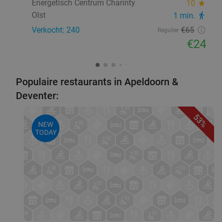
Energetisch Centrum Charinty
10
star
Olst
1 min.
directions_walk
Verkocht: 240
€65
Regulier
€24
Populaire restaurants in Apeldoorn &
Deventer:
53%
NEW
TODAY
favorite_border