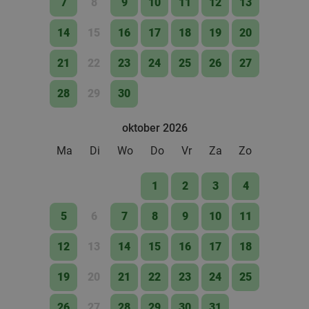
7
8
9
10
11
12
13
14
15
16
17
18
19
20
2-gangen keuzediner om af te halen
32%
21
22
23
24
25
26
27
Morgen
Wo
Indus Catering
9.1
star
28
29
30
Nunspeet
28 min.
directions_car
oktober 2026
Verkocht: 71
€22
,10
Regulier
€14
,95
Ma
Di
Wo
Do
Vr
Za
Zo
1
2
3
4
3-gangendiner à la carte bij Banka Nunspeet
53%
5
6
7
8
9
10
11
Morgen
Za
Zo
Ma
Di
12
13
14
15
16
17
18
Banka Nunspeet
9.3
star
Nunspeet
28 min.
directions_car
19
20
21
22
23
24
25
Verkocht: 1.931
€42
,60
Regulier
26
27
28
29
30
31