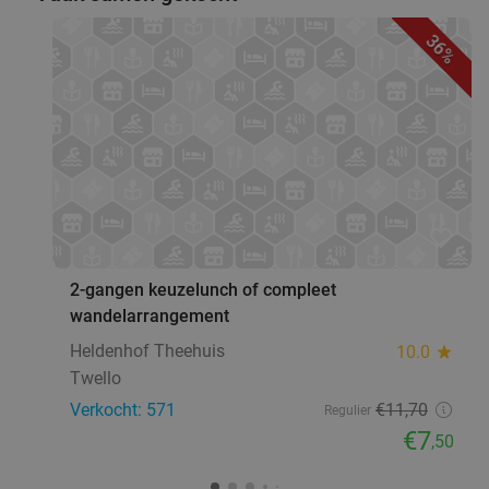
36%
favorite_border
2-gangen keuzelunch of compleet
wandelarrangement
Heldenhof Theehuis
10.0
star
Twello
Verkocht: 571
€11
,70
Regulier
€7
,50