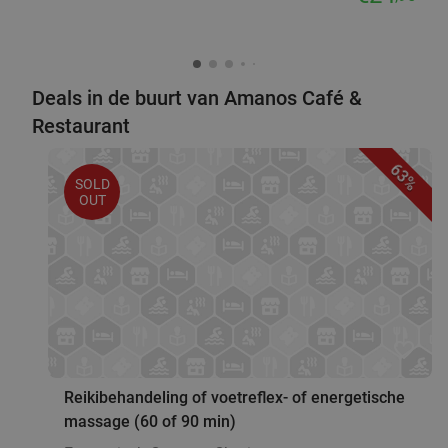
Deals in de buurt van Amanos Café &
Restaurant
63%
SOLD
OUT
favorite_border
Reikibehandeling of voetreflex- of energetische
massage (60 of 90 min)