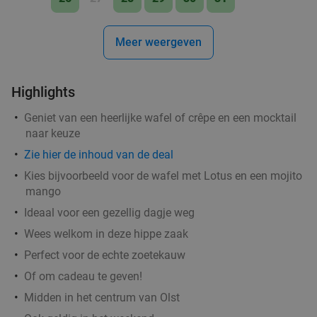
€19
,95
Meer weergeven
4-gangendiner van de chef bij Brasserie de
31%
Highlights
Poort
Geniet van een heerlijke wafel of crêpe en een mocktail
Di
Wo
naar keuze
Brasserie de Poort
9.7
star
Zie hier de inhoud van de deal
Doesburg
28 min.
directions_car
Kies bijvoorbeeld voor de wafel met Lotus en een mojito
Verkocht: 202
€42
,50
Regulier
mango
€29
,50
Ideaal voor een gezellig dagje weg
Wees welkom in deze hippe zaak
Perfect voor de echte zoetekauw
Of om cadeau te geven!
Midden in het centrum van Olst