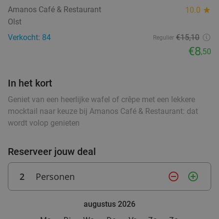
food
food
food
Eetcafé 't Centrum
9.6
star
Amanos Café & Restaurant
food
10.0
star
food
Harskamp
27 min.
directions_car
Olst
food
food
Verkocht: 377
€31
,05
Verkocht: 84
€15,10
food
Regulier
Regulier
food
€19
food
€8
,95
food
,50
food
food
food
food
food
food
food
food
food
food
food
fo
In het kort
Lunch voor 2 bij Fletcher Hotels
40%
Geniet van een heerlijke wafel of crêpe met een lekkere
mocktail naar keuze bij Amanos Café & Restaurant: dat
Fletcher Hotels
food
wordt volop genieten
Nunspeet
27 min.
directions_car
food
food
food
Verkocht: 4.827
€33
Regulier
Reserveer jouw deal
€19
foo
,90
food
fo
food
2
Personen
remove_circle_outline
add_circle_outline
food
food
Wandelarrangement incl. warme drank +
52%
augustus 2026
gebak en 2-gangen keuzelunch bij