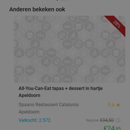
Anderen bekeken ook
28%
favorite_border
All-You-Can-Eat tapas + dessert in hartje
Apeldoorn
Spaans Restaurant Catalunia
9.6
star
Apeldoorn
Verkocht: 2.572
€34
,50
Regulier
€24
,95