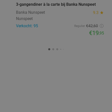
3-gangendiner à la carte bij Banka Nunspeet
Banka Nunspeet
9.3
star
Nunspeet
Verkocht: 95
€42
,60
Regulier
€19
,95