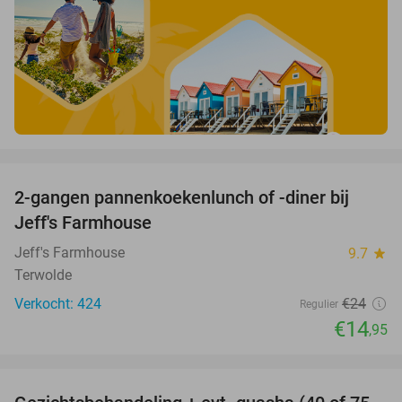
favorite_border
2-gangen pannenkoekenlunch of -diner bij
38%
Jeff's Farmhouse
Jeff's Farmhouse
9.7
star
Terwolde
Verkocht: 424
€24
Regulier
€14
,95
favorite_border