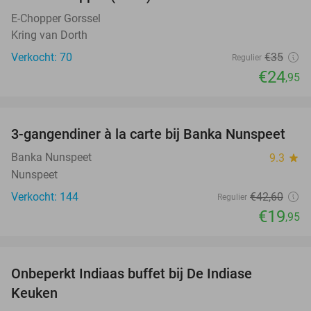
29%
E-Chopper Gorssel
Kring van Dorth
Verkocht: 70
€35
Regulier
€24
,95
favorite_border
3-gangendiner à la carte bij Banka Nunspeet
53%
Banka Nunspeet
9.3
star
Nunspeet
Verkocht: 144
€42
,60
Regulier
€19
,95
favorite_border
Onbeperkt Indiaas buffet bij De Indiase
33%
Keuken