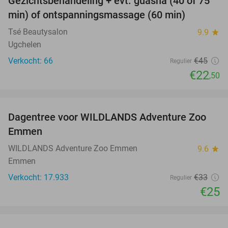
Gezichtsbehandeling + evt. guasha (40 of 75
50%
SOLD
min) of ontspanningsmassage (60 min)
OUT
Tsé Beautysalon
9.9
star
Ugchelen
Verkocht: 66
€45
Regulier
€22
,50
favorite_border
Dagentree voor WILDLANDS Adventure Zoo
24%
Emmen
WILDLANDS Adventure Zoo Emmen
9.6
star
Emmen
Verkocht: 17.933
€33
Regulier
€25
favorite_border