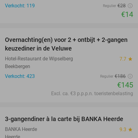
Verkocht: 119
€28
Regulier
€14
favorite_border
Overnachting(en) voor 2 + ontbijt + 2-gangen
22%
keuzediner in de Veluwe
Hotel-Restaurant de Wipselberg
7.7
star
Beekbergen
Verkocht: 423
€186
Regulier
€145
Excl. ca. €3 p.p.p.n. toeristenbelasting
favorite_border
3-gangendiner à la carte bij BANKA Heerde
53%
BANKA Heerde
9.3
star
Heerde