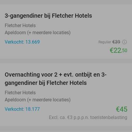
favorite_border
3-gangendiner bij Fletcher Hotels
42%
Fletcher Hotels
Apeldoorn (+ meerdere locaties)
Verkocht: 13.669
€39
Regulier
€22
,50
favorite_border
Overnachting voor 2 + evt. ontbijt en 3-
gangendiner bij Fletcher Hotels
Fletcher Hotels
Apeldoorn (+ meerdere locaties)
€45
Verkocht: 18.177
Excl. ca. €3 p.p.p.n. toeristenbelasting
favorite_border