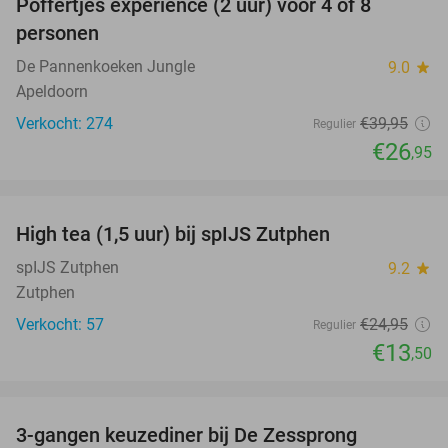
Poffertjes experience (2 uur) voor 4 of 8
33%
personen
De Pannenkoeken Jungle
9.0
star
Apeldoorn
Verkocht: 274
€39
,95
Regulier
€26
,95
favorite_border
High tea (1,5 uur) bij spIJS Zutphen
46%
spIJS Zutphen
9.2
star
Zutphen
Verkocht: 57
€24
,95
Regulier
€13
,50
favorite_border
3-gangen keuzediner bij De Zessprong
39%