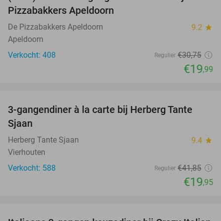
35%
Pizzabakkers Apeldoorn
De Pizzabakkers Apeldoorn
9.2
star
Apeldoorn
Verkocht: 408
€30
,75
Regulier
€19
,99
favorite_border
3-gangendiner à la carte bij Herberg Tante
52%
Sjaan
Herberg Tante Sjaan
9.4
star
Vierhouten
Verkocht: 588
€41
,85
Regulier
€19
,95
favorite_border