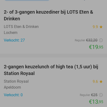
favorite_border
2- of 3-gangen keuzediner bij LOTS Eten &
38%
NEW
Drinken
TODAY
LOTS Eten & Drinken
9.9
star
Lochem
Verkocht: 27
€32
,20
Regulier
€19
,95
favorite_border
2-gangen keuzelunch of high tea (1,5 uur) bij
44%
NEW
Station Royaal
TODAY
Station Royaal
9.6
star
Apeldoorn
Verkocht: 0
€25
Regulier
€13
,95