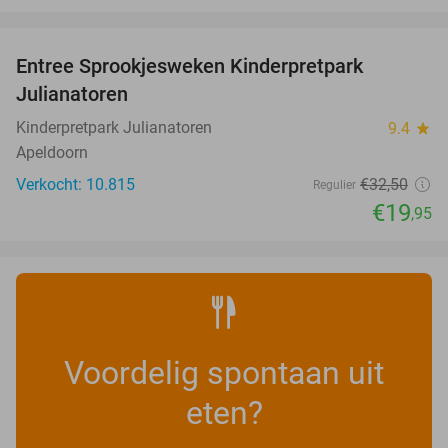
favorite_border
Entree Sprookjesweken Kinderpretpark
39%
Julianatoren
Kinderpretpark Julianatoren
9.4
star
Apeldoorn
Verkocht: 10.815
€32
,50
Regulier
€19
,95
Voordelig spontaan uit
eten?