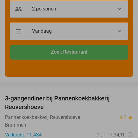
Zoek Restaurant
favorite_border
3-gangendiner bij Pannenkoekbakkerij
47%
Reuvershoeve
Pannenkoekbakkerij Reuvershoeve
9.7
star
Brummen
Verkocht: 11.434
€34
,10
Regulier