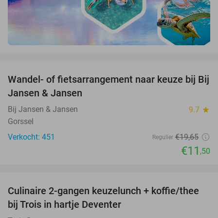
favorite_border
Wandel- of fietsarrangement naar keuze bij Bij
41%
Jansen & Jansen
Bij Jansen & Jansen
9.7
star
Gorssel
Verkocht: 451
€19
,65
Regulier
€11
,50
favorite_border
Culinaire 2-gangen keuzelunch + koffie/thee
55%
bij Trois in hartje Deventer