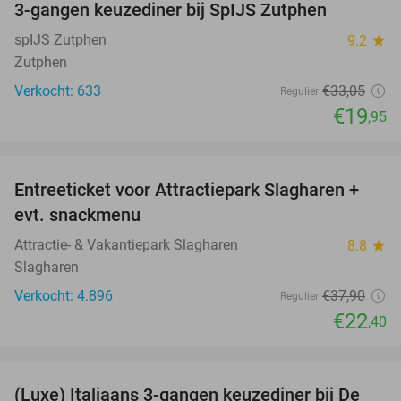
3-gangen keuzediner bij SpIJS Zutphen
40%
spIJS Zutphen
9.2
star
Zutphen
Verkocht: 633
€33
,05
Regulier
€19
,95
favorite_border
Entreeticket voor Attractiepark Slagharen +
41%
evt. snackmenu
Attractie- & Vakantiepark Slagharen
8.8
star
Slagharen
Verkocht: 4.896
€37
,90
Regulier
€22
,40
favorite_border
(Luxe) Italiaans 3-gangen keuzediner bij De