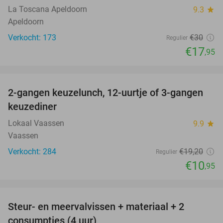
La Toscana Apeldoorn
9.3
star
Apeldoorn
Verkocht: 173
€30
Regulier
€17
,95
favorite_border
2-gangen keuzelunch, 12-uurtje of 3-gangen
43%
keuzediner
Lokaal Vaassen
9.9
star
Vaassen
Verkocht: 284
€19
,20
Regulier
€10
,95
favorite_border
Steur- en meervalvissen + materiaal + 2
43%
consumpties (4 uur)