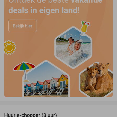
deals in eigen land
!
Bekijk hier
favorite_border
Huur e-chopper (3 uur)