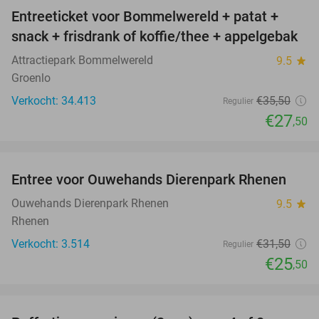
Entreeticket voor Bommelwereld + patat +
23%
snack + frisdrank of koffie/thee + appelgebak
Attractiepark Bommelwereld
9.5
star
Groenlo
Verkocht: 34.413
€35
,50
Regulier
€27
,50
favorite_border
Entree voor Ouwehands Dierenpark Rhenen
19%
Ouwehands Dierenpark Rhenen
9.5
star
Rhenen
Verkocht: 3.514
€31
,50
Regulier
€25
,50
favorite_border