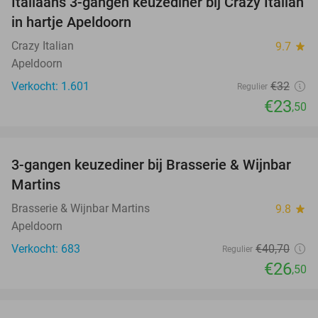
Italiaans 3-gangen keuzediner bij Crazy Italian
27%
in hartje Apeldoorn
Crazy Italian
9.7
star
Apeldoorn
Verkocht: 1.601
€32
Regulier
€23
,50
favorite_border
3-gangen keuzediner bij Brasserie & Wijnbar
35%
Martins
Brasserie & Wijnbar Martins
9.8
star
Apeldoorn
Verkocht: 683
€40
,70
Regulier
€26
,50
favorite_border