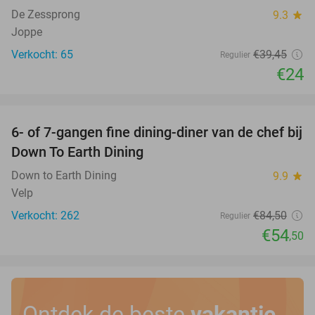
De Zessprong
9.3
star
Joppe
Verkocht: 65
€39
,45
Regulier
€24
favorite_border
6- of 7-gangen fine dining-diner van de chef bij
36%
Down To Earth Dining
Down to Earth Dining
9.9
star
Velp
Verkocht: 262
€84
,50
Regulier
€54
,50
Ontdek de beste
vakantie