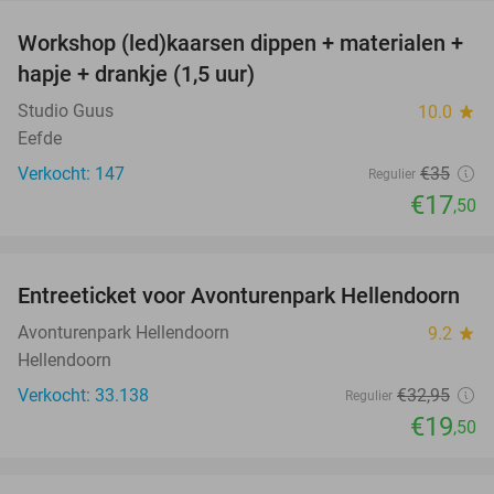
Workshop (led)kaarsen dippen + materialen +
50%
hapje + drankje (1,5 uur)
Studio Guus
10.0
star
Eefde
Verkocht: 147
€35
Regulier
€17
,50
favorite_border
Entreeticket voor Avonturenpark Hellendoorn
41%
Avonturenpark Hellendoorn
9.2
star
Hellendoorn
Verkocht: 33.138
€32
,95
Regulier
€19
,50
favorite_border