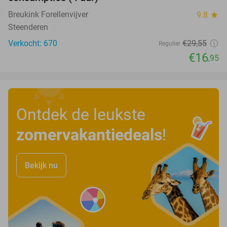
Breukink Forellenvijver
9.8
star
Steenderen
Verkocht: 670
€29
,55
Regulier
€16
,95
Ontdek de leukste
zomervakantiedeals
!
Bekijk nu