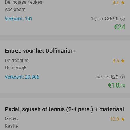
De Indiase Keuken
8.4
star
Apeldoorn
Verkocht: 141
€35
,95
Regulier
€24
favorite_border
Entree voor het Dolfinarium
36%
Dolfinarium
8.5
star
Harderwijk
Verkocht: 20.806
€29
Regulier
€18
,50
favorite_border
Padel, squash of tennis (2-4 pers.) + materiaal
50%
Moovv
10.0
star
Raalte