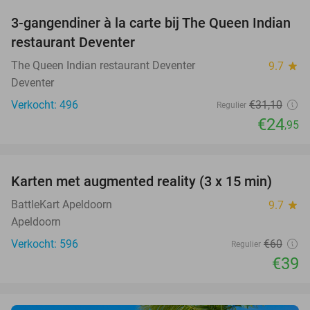
3-gangendiner à la carte bij The Queen Indian
20%
restaurant Deventer
The Queen Indian restaurant Deventer
9.7
star
Deventer
Verkocht: 496
€31
,10
Regulier
€24
,95
favorite_border
Karten met augmented reality (3 x 15 min)
35%
BattleKart Apeldoorn
9.7
star
Apeldoorn
Verkocht: 596
€60
Regulier
€39