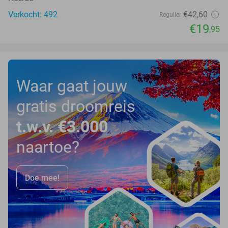
Verkocht: 492
€42
,60
Regulier
€19
,95
Waar gaat jouw
gratis droomreis
t.w.v. €3.000
naartoe?
Doe mee!