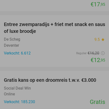
€17
,95
favorite_border
Entree zwemparadijs + friet met snack en saus
20%
of luxe broodje
De Scheg
9.5
star
Deventer
Verkocht: 6.612
€16
,20
Regulier
€12
,95
favorite_border
Gratis kans op een droomreis t.w.v. €3.000
Social Deal Win
Online
Gratis
Verkocht: 185.230