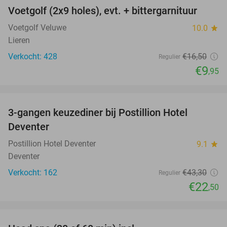
Voetgolf (2x9 holes), evt. + bittergarnituur
40%
Voetgolf Veluwe
10.0
star
Lieren
Verkocht: 428
€16
,50
Regulier
€9
,95
favorite_border
3-gangen keuzediner bij Postillion Hotel
48%
Deventer
Postillion Hotel Deventer
9.1
star
Deventer
Verkocht: 162
€43
,30
Regulier
€22
,50
favorite_border