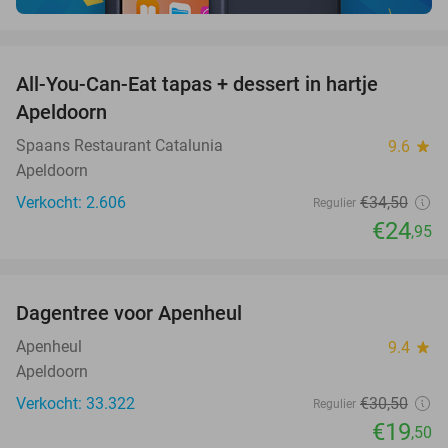
favorite_border
All-You-Can-Eat tapas + dessert in hartje
28%
Apeldoorn
Spaans Restaurant Catalunia
9.6
star
Apeldoorn
Verkocht: 2.606
€34
,50
Regulier
€24
,95
favorite_border
Dagentree voor Apenheul
36%
Apenheul
9.4
star
Apeldoorn
Verkocht: 33.322
€30
,50
Regulier
€19
,50