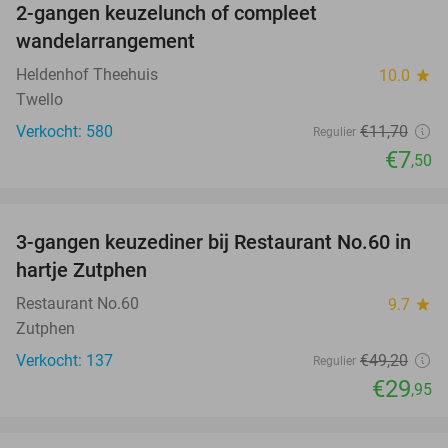
2-gangen keuzelunch of compleet
36%
wandelarrangement
Heldenhof Theehuis
10.0
star
Twello
Verkocht: 580
€11
,70
Regulier
€7
,50
favorite_border
3-gangen keuzediner bij Restaurant No.60 in
39%
hartje Zutphen
Restaurant No.60
9.7
star
Zutphen
Verkocht: 137
€49
,20
Regulier
€29
,95
favorite_border