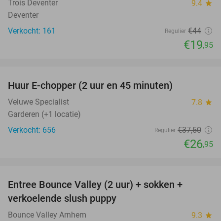
Trois Deventer
9.4
star
Deventer
Verkocht: 161
€44
Regulier
€19
,95
favorite_border
Huur E-chopper (2 uur en 45 minuten)
28%
Veluwe Specialist
7.8
star
Garderen (+1 locatie)
Verkocht: 656
€37
,50
Regulier
€26
,95
favorite_border
Entree Bounce Valley (2 uur) + sokken +
41%
verkoelende slush puppy
Bounce Valley Arnhem
9.3
star