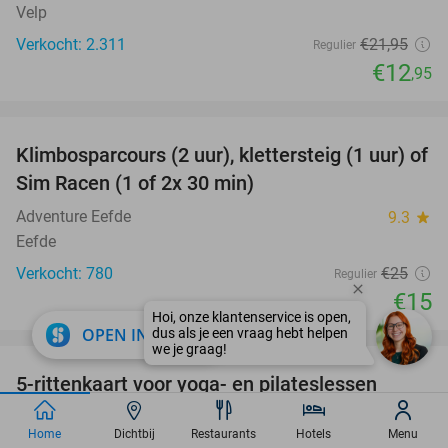
Velp
Verkocht: 2.311
€21
,95
Regulier
€12
,95
favorite_border
Klimbosparcours (2 uur), klettersteig (1 uur) of
40%
Sim Racen (1 of 2x 30 min)
Adventure Eefde
9.3
star
Eefde
Verkocht: 780
€25
Regulier
€15
favorite_border
close
OPEN IN APP
5-rittenkaart voor yoga- en pilateslessen
73%
Spirit of Yoga
9.9
star
Home
Dichtbij
Restaurants
Hotels
Menu
Apeldoorn