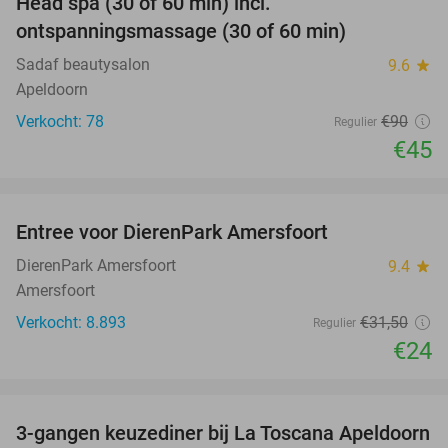
Head spa (30 of 60 min) incl.
50%
ontspanningsmassage (30 of 60 min)
Sadaf beautysalon
9.6
star
Apeldoorn
Verkocht: 78
€90
Regulier
€45
favorite_border
Entree voor DierenPark Amersfoort
24%
DierenPark Amersfoort
9.4
star
Amersfoort
Verkocht: 8.893
€31
,50
Regulier
€24
favorite_border
3-gangen keuzediner bij La Toscana Apeldoorn
40%