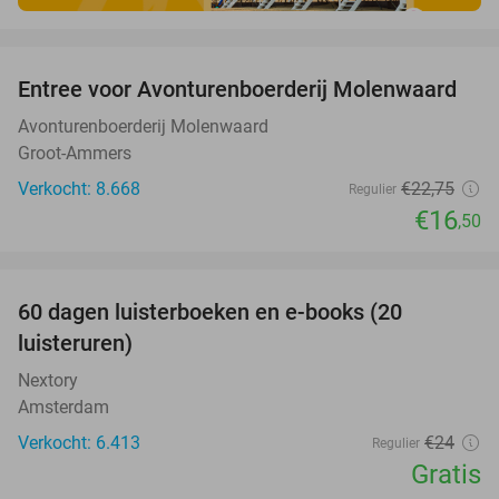
favorite_border
Entree voor Avonturenboerderij Molenwaard
27%
Avonturenboerderij Molenwaard
Groot-Ammers
Verkocht: 8.668
€22
,75
Regulier
€16
,50
favorite_border
100%
60 dagen luisterboeken en e-books (20
luisteruren)
Nextory
Amsterdam
Verkocht: 6.413
€24
Regulier
Gratis