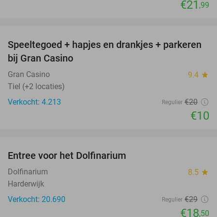
€21
,99
favorite_border
Speeltegoed + hapjes en drankjes + parkeren
50%
bij Gran Casino
Gran Casino
9.4
star
Tiel (+2 locaties)
Verkocht: 4.213
€20
Regulier
€10
favorite_border
Entree voor het Dolfinarium
36%
Dolfinarium
8.5
star
Harderwijk
Verkocht: 20.690
€29
Regulier
€18
,50