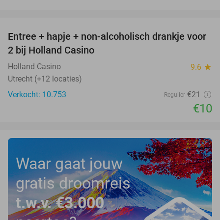
favorite_border
Entree + hapje + non-alcoholisch drankje voor
52%
2 bij Holland Casino
Holland Casino
9.6
star
Utrecht (+12 locaties)
Verkocht: 10.753
€21
Regulier
€10
Waar gaat jouw
gratis droomreis
t.w.v. €3.000