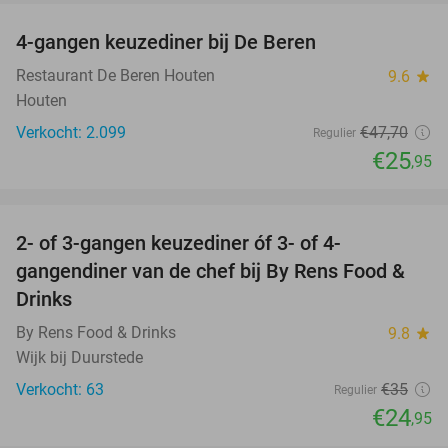
4-gangen keuzediner bij De Beren
46%
Restaurant De Beren Houten
9.6
star
Houten
Verkocht: 2.099
€47
,70
Regulier
€25
,95
favorite_border
2- of 3-gangen keuzediner óf 3- of 4-
29%
gangendiner van de chef bij By Rens Food &
Drinks
By Rens Food & Drinks
9.8
star
Wijk bij Duurstede
Verkocht: 63
€35
Regulier
€24
,95