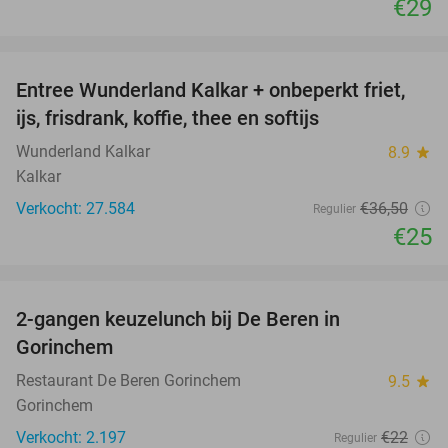
€29
favorite_border
Entree Wunderland Kalkar + onbeperkt friet,
32%
ijs, frisdrank, koffie, thee en softijs
Wunderland Kalkar
8.9
star
Kalkar
Verkocht: 27.584
€36
,50
Regulier
€25
favorite_border
2-gangen keuzelunch bij De Beren in
43%
Gorinchem
Restaurant De Beren Gorinchem
9.5
star
Gorinchem
Verkocht: 2.197
€22
Regulier