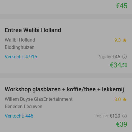
€45
favorite_border
Entree Walibi Holland
25%
Walibi Holland
9.3
star
Biddinghuizen
Verkocht: 4.915
€46
Regulier
€34
,50
favorite_border
Workshop glasblazen + koffie/thee + lekkernij
68%
Willem Buyse GlasEntertainment
8.0
star
Beneden-Leeuwen
Verkocht: 446
€120
Regulier
€39