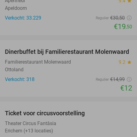
Apenheul
9.4
star
Apeldoorn
Verkocht: 33.229
€30
,50
Regulier
€19
,50
favorite_border
Dinerbuffet bij Familierestaurant Molenwaard
20%
Familierestaurant Molenwaard
9.2
star
Ottoland
Verkocht: 318
€14
,99
Regulier
€12
favorite_border
Ticket voor circusvoorstelling
32%
Theater Circus Fantâsia
Erichem (+13 locaties)