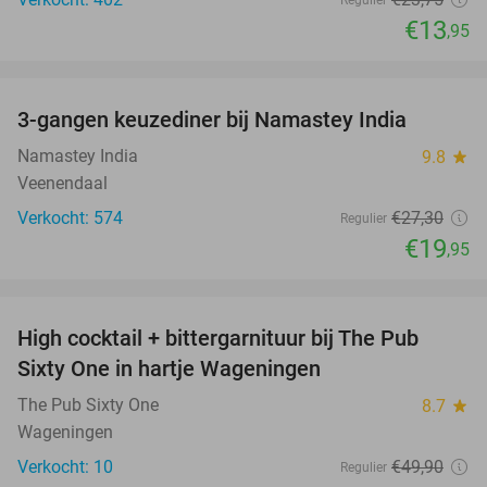
Regulier
€13
,95
favorite_border
3-gangen keuzediner bij Namastey India
27%
Namastey India
9.8
star
Veenendaal
Verkocht: 574
€27
,30
Regulier
€19
,95
favorite_border
High cocktail + bittergarnituur bij The Pub
56%
Sixty One in hartje Wageningen
The Pub Sixty One
8.7
star
Wageningen
Verkocht: 10
€49
,90
Regulier