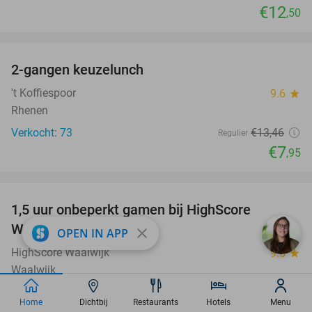
€12
,50
favorite_border
2-gangen keuzelunch
41%
't Koffiespoor
9.6
star
Rhenen
Verkocht: 73
€13
,46
Regulier
€7
,95
favorite_border
1,5 uur onbeperkt gamen bij HighScore
33%
Waalwijk
close
OPEN IN APP
HighScore Waalwijk
9.5
star
Waalwijk
Verkocht: 146
€20
,95
Regulier
Home
Dichtbij
Restaurants
Hotels
Menu