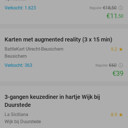
Verkocht: 1.623
€18
,50
Regulier
€11
,50
favorite_border
Karten met augmented reality (3 x 15 min)
35%
BattleKart Utrecht-Beusichem
9.2
star
Beusichem
Verkocht: 363
€60
Regulier
€39
favorite_border
3-gangen keuzediner in hartje Wijk bij
36%
Duurstede
La Siciliana
8.9
star
Wijk bij Duurstede