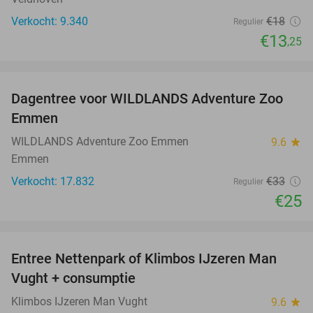
Verkocht: 9.340
€18
Regulier
€13
,25
favorite_border
Dagentree voor WILDLANDS Adventure Zoo
24%
Emmen
WILDLANDS Adventure Zoo Emmen
9.6
star
Emmen
Verkocht: 17.832
€33
Regulier
€25
favorite_border
Entree Nettenpark of Klimbos IJzeren Man
29%
Vught + consumptie
Klimbos IJzeren Man Vught
9.6
star