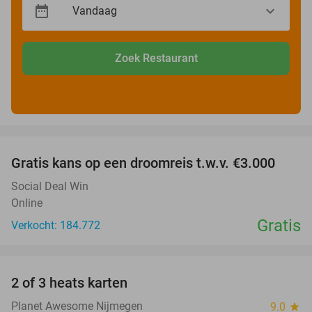
Zoek Restaurant
favorite_border
Gratis kans op een droomreis t.w.v. €3.000
Social Deal Win
Online
Gratis
Verkocht: 184.772
favorite_border
2 of 3 heats karten
29%
Planet Awesome Nijmegen
9.0
star