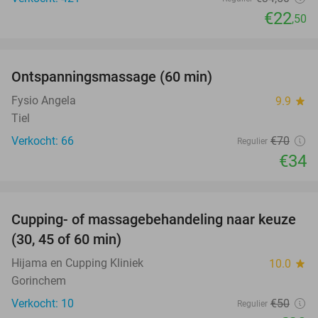
€22
,50
favorite_border
Ontspanningsmassage (60 min)
51%
Fysio Angela
9.9
star
Tiel
Verkocht: 66
€70
Regulier
€34
favorite_border
Cupping- of massagebehandeling naar keuze
42%
(30, 45 of 60 min)
Hijama en Cupping Kliniek
10.0
star
Gorinchem
Verkocht: 10
€50
Regulier