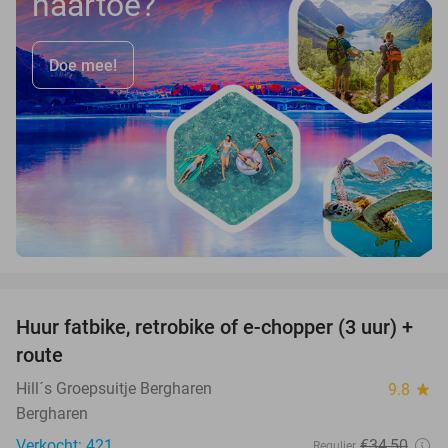
naartoe?
Doe mee!
favorite_border
Huur fatbike, retrobike of e-chopper (3 uur) +
35%
route
Hill´s Groepsuitje Bergharen
9.8
star
Bergharen
Verkocht: 421
€34
,50
Regulier