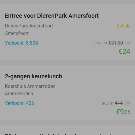
favorite_border
Entree voor DierenPark Amersfoort
24%
DierenPark Amersfoort
9.4
star
Amersfoort
Verkocht: 8.808
€31
,50
Regulier
€24
favorite_border
2-gangen keuzelunch
38%
Koetshuis Ammerzoden
Ammerzoden
Verkocht: 406
€16
Regulier
€9
,95
favorite_border