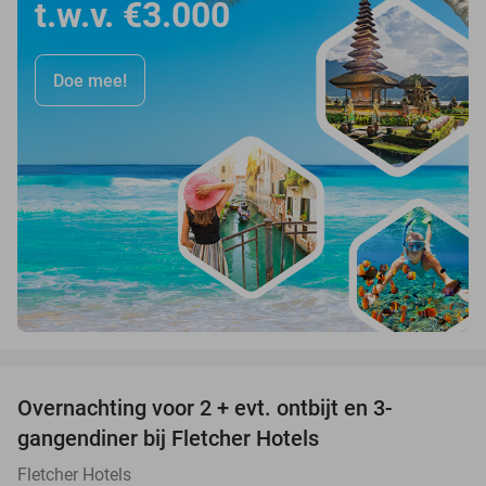
t.w.v. €3.000
Doe mee!
favorite_border
Overnachting voor 2 + evt. ontbijt en 3-
gangendiner bij Fletcher Hotels
Fletcher Hotels