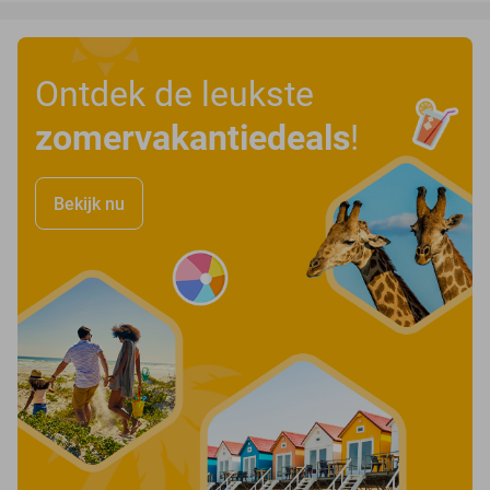
Ontdek de leukste
zomervakantiedeals
!
Bekijk nu