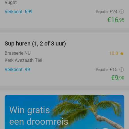
Vught
Verkocht: 699
€24
Regulier
€16
,95
favorite_border
Sup huren (1, 2 of 3 uur)
34%
Brasserie NU
10.0
star
Kerk Avezaath Tiel
Verkocht: 99
€15
Regulier
€9
,90
Win gratis
een droomreis