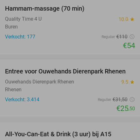
Hammam-massage (70 min)
51%
Quality Time 4 U
10.0
star
Buren
Verkocht: 177
€110
Regulier
€54
favorite_border
Entree voor Ouwehands Dierenpark Rhenen
19%
Ouwehands Dierenpark Rhenen
9.5
star
Rhenen
Verkocht: 3.414
€31
,50
Regulier
€25
,50
favorite_border
All-You-Can-Eat & Drink (3 uur) bij A15
19%