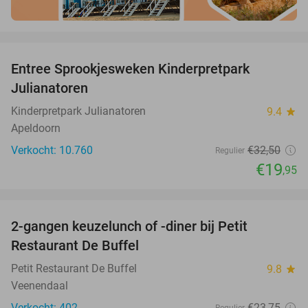
favorite_border
Entree Sprookjesweken Kinderpretpark
39%
Julianatoren
Kinderpretpark Julianatoren
9.4
star
Apeldoorn
Verkocht: 10.760
€32
,50
Regulier
€19
,95
favorite_border
2-gangen keuzelunch of -diner bij Petit
41%
Restaurant De Buffel
Petit Restaurant De Buffel
9.8
star
Veenendaal
Verkocht: 402
€23
,75