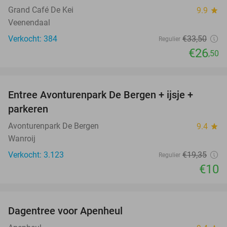
Grand Café De Kei
9.9
star
Veenendaal
Verkocht: 384
€33
,50
Regulier
€26
,50
favorite_border
Entree Avonturenpark De Bergen + ijsje +
48%
parkeren
Avonturenpark De Bergen
9.4
star
Wanroij
Verkocht: 3.123
€19
,35
Regulier
€10
favorite_border
Dagentree voor Apenheul
36%