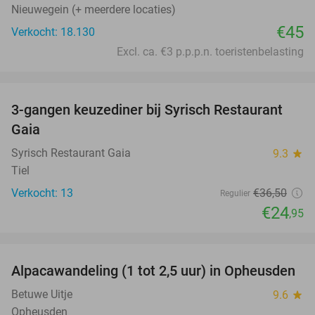
Nieuwegein (+ meerdere locaties)
€45
Verkocht: 18.130
Excl. ca. €3 p.p.p.n. toeristenbelasting
favorite_border
3-gangen keuzediner bij Syrisch Restaurant
32%
Gaia
Syrisch Restaurant Gaia
9.3
star
Tiel
Verkocht: 13
€36
,50
Regulier
€24
,95
favorite_border
Alpacawandeling (1 tot 2,5 uur) in Opheusden
38%
Betuwe Uitje
9.6
star
Opheusden