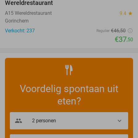
Wereldrestaurant
A15 Wereldrestaurant
9.4
star
Gorinchem
Verkocht: 237
€46
,50
Regulier
€37
,50
Voordelig spontaan uit
eten?