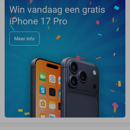
Win vandaag een gratis
iPhone 17 Pro
Meer info
favorite_border