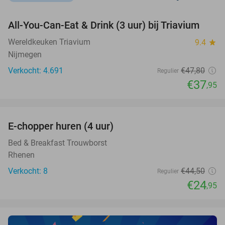
favorite_border
All-You-Can-Eat & Drink (3 uur) bij Triavium
21%
Wereldkeuken Triavium
9.4
star
Nijmegen
Verkocht: 4.691
€47
,80
Regulier
€37
,95
favorite_border
E-chopper huren (4 uur)
44%
NEW
TODAY
Bed & Breakfast Trouwborst
Rhenen
Verkocht: 8
€44
,50
Regulier
€24
,95