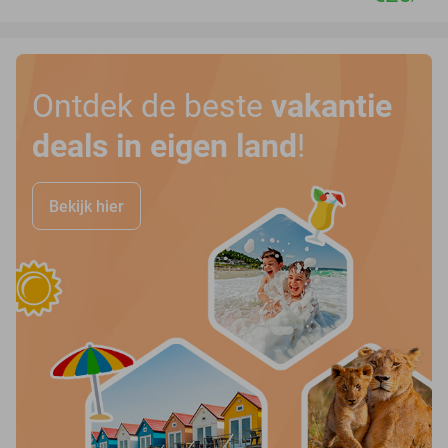
Ontdek de beste
vakantie
deals in eigen land
!
Bekijk hier