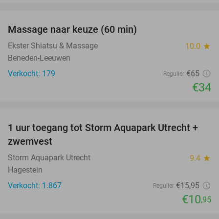
favorite_border
Massage naar keuze (60 min)
48%
Ekster Shiatsu & Massage
10.0
star
Beneden-Leeuwen
Verkocht: 179
€65
Regulier
€34
favorite_border
1 uur toegang tot Storm Aquapark Utrecht +
31%
zwemvest
Storm Aquapark Utrecht
9.4
star
Hagestein
Verkocht: 1.867
€15
,95
Regulier
€10
,95
favorite_border