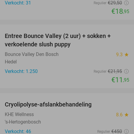
Verkocht: 31
€29
,50
Regulier
€18
,95
favorite_border
Entree Bounce Valley (2 uur) + sokken +
46%
verkoelende slush puppy
Bounce Valley Den Bosch
9.3
star
Hedel
Verkocht: 1.250
€21
,95
Regulier
€11
,95
favorite_border
Cryolipolyse-afslankbehandeling
90%
KHE Wellness
8.6
star
's-Hertogenbosch
Verkocht: 46
€450
Regulier