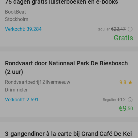
100%
75 dagen gratis luisterboeken en e-books
BookBeat
Stockholm
Verkocht: 39.284
€22
,47
Regulier
Gratis
favorite_border
Rondvaart door Nationaal Park De Biesbosch
21%
(2 uur)
Rondvaartbedrijf Zilvermeeuw
9.8
star
Drimmelen
Verkocht: 2.691
€12
Regulier
€9
,50
favorite_border
3-gangendiner à la carte bij Grand Café De Kei
21%