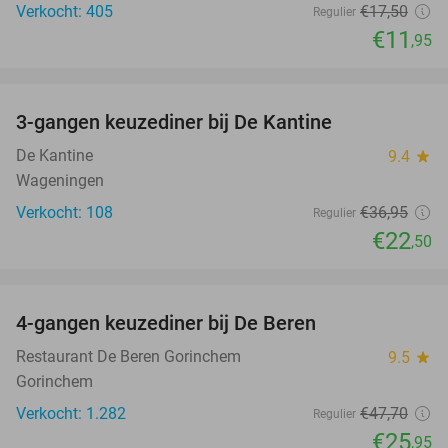
Verkocht: 405
€17
,50
Regulier
€11
,95
favorite_border
3-gangen keuzediner bij De Kantine
39%
De Kantine
9.4
star
Wageningen
Verkocht: 108
€36
,95
Regulier
€22
,50
favorite_border
4-gangen keuzediner bij De Beren
46%
Restaurant De Beren Gorinchem
9.5
star
Gorinchem
Verkocht: 1.282
€47
,70
Regulier
€25
,95