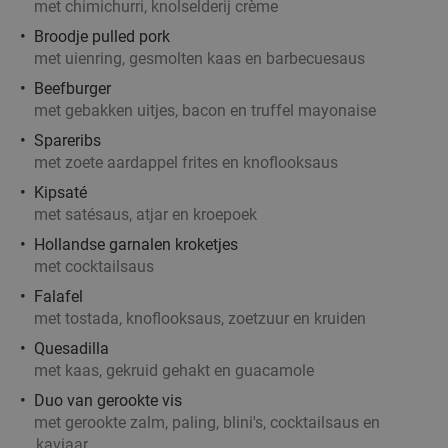
41%
met chimichurri, knolselderij crème
drankjes
Broodje pulled pork
Amsterdam Icebar
met uienring, gesmolten kaas en barbecuesaus
Amsterdam
18 min.
directions_car
Beefburger
met gebakken uitjes, bacon en truffel mayonaise
Verkocht: 272
€28
Regulier
€16
Spareribs
,50
met zoete aardappel frites en knoflooksaus
Kipsaté
met satésaus, atjar en kroepoek
3-gangen keuzediner bij Titus Parrilla aan het
31%
Hollandse garnalen kroketjes
Rembrandtplein
met cocktailsaus
Vandaag
Morgen
Wo
Do
Vr
Za
Zo
Falafel
Titus Parrilla
8.6
star
met tostada, knoflooksaus, zoetzuur en kruiden
Amsterdam
18 min.
directions_car
Quesadilla
met kaas, gekruid gehakt en guacamole
Verkocht: 37
€31
Regulier
€21
Duo van gerookte vis
,50
met gerookte zalm, paling, blini's, cocktailsaus en
kaviaar