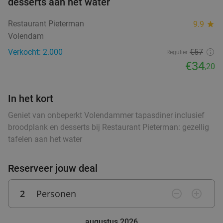
desserts aan het water
Morgen
Wo
Do
Vr
Za
Zo
ood
food
food
Restaurant Pieterman
Teds Amsterdam Jordaan
9.9
star
8.6
star
Volendam
Amsterdam
18 min.
directions_car
Verkocht: 2.000
€57
Verkocht: 156
€22
,95
Regulier
Regulier
€34
€14
,20
,95
In het kort
2-, 3- of 4-gangendiner à la carte bij
Geniet van onbeperkt Volendammer tapasdiner inclusief
36%
broodplank en desserts bij Restaurant Pieterman: gezellig
Restaurant d´Oude Waegh
tafelen aan het water
Morgen
Do
Restaurant d'Oude Waegh
9.6
star
Reserveer jouw deal
Hoorn
18 min.
directions_car
Verkocht: 869
€37
Regulier
2
Personen
remove_circle_outline
add_circle_outline
€23
,50
augustus 2026