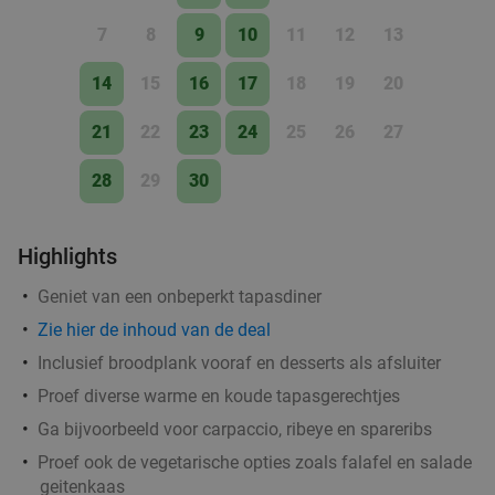
2-gangen keuzelunch bij The Saint Social Club
49%
7
8
9
10
11
12
13
Wo
Do
Vr
14
15
16
17
18
19
20
The Saint Social Club
9.5
star
Hoorn
18 min.
directions_car
21
22
23
24
25
26
27
Verkocht: 795
€23
,60
Regulier
28
29
30
€11
,95
Highlights
2 pizzasandwiches of 1 pizza + dessert om af
39%
Geniet van een onbeperkt tapasdiner
te halen bij Pizzajò
Zie hier de inhoud van de deal
Pizzajó
9.9
star
Inclusief broodplank vooraf en desserts als afsluiter
Hoorn
18 min.
directions_car
Proef diverse warme en koude tapasgerechtjes
Verkocht: 247
€22
,22
Regulier
Ga bijvoorbeeld voor carpaccio, ribeye en spareribs
€13
,50
Proef ook de vegetarische opties zoals falafel en salade
geitenkaas