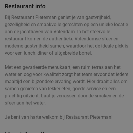
Restaurant info
Grill Tango Rembrandtplein
8.1
star
Amsterdam
18 min.
directions_car
Bij Restaurant Pieterman geniet je van gastvrijheid,
gezelligheid en smaakvolle gerechten op een unieke locatie
Verkocht: 18
€43
,30
Regulier
aan de jachthaven van Volendam. In het sfeervolle
€26
,50
restaurant komen de authentieke Volendamse sfeer en
moderne gastvrijheid samen, waardoor het de ideale plek is
voor een lunch, diner of uitgebreide borrel.
3-gangen keuzediner bij Bella Regina nabij het
27%
Rembrandtplein in Amsterdam
Met een gevarieerde menukaart, een ruim terras aan het
Vandaag
Morgen
Wo
water en oog voor kwaliteit zorgt het team ervoor dat iedere
Bella Regina
maaltijd een bijzondere ervaring wordt. Hier draait alles om
9.3
star
samen genieten van lekker eten, goede service en een
Amsterdam
19 min.
directions_car
prachtig uitzicht. Laat je verrassen door de smaken en de
Verkocht: 535
€29
,60
Regulier
sfeer aan het water.
€21
,50
Je bent van harte welkom bij Restaurant Pieterman!
All-You-Can-Eat sushi (2,5 uur) bij Genki