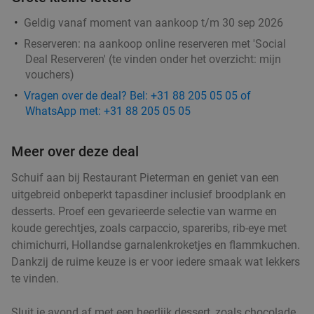
Verkocht: 41
€29
,45
Regulier
€21
,50
Geldig vanaf moment van aankoop t/m 30 sep 2026
Reserveren:
na aankoop online reserveren met 'Social
Deal Reserveren' (te vinden onder het overzicht:
mijn
Indiase All-You-Can-Eat BBQ (2 uur) + drankje
26%
vouchers
)
(fris, bier, wijn)
Vragen over de deal? Bel: +31 88 205 05 05 of
Morgen
Wo
Do
Vr
Za
Zo
WhatsApp met: +31 88 205 05 05
Mango Leaf Hoorn
8.8
star
Meer over deze deal
Hoorn
18 min.
directions_car
Verkocht: 149
€45
Regulier
Schuif aan bij Restaurant Pieterman en geniet van een
€33
,50
uitgebreid onbeperkt tapasdiner inclusief broodplank en
desserts. Proef een gevarieerde selectie van warme en
koude gerechtjes, zoals carpaccio, spareribs, rib-eye met
chimichurri, Hollandse garnalenkroketjes en flammkuchen.
Uitgebreid ontbijt naar keuze bij Artisan in het
Dankzij de ruime keuze is er voor iedere smaak wat lekkers
30%
te vinden.
centrum van Hoorn
Morgen
Wo
Do
Vr
Zo
Sluit je avond af met een heerlijk dessert, zoals chocolade