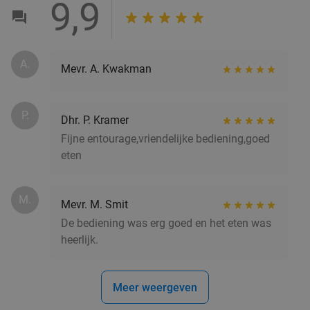
9,9
Verkocht: 504
€83
,50
Regulier
€45
A.
Mevr. A. Kwakman
3-gangen keuzediner bij RAIN aan het
36%
Rembrandtplein in hartje Amsterdam
P.
Vandaag
Morgen
Dhr. P. Kramer
Fijne entourage,vriendelijke bediening,goed
RAIN
9.5
star
eten
Amsterdam
18 min.
directions_car
Verkocht: 492
€38
Regulier
€24
,50
M.
Mevr. M. Smit
De bediening was erg goed en het eten was
heerlijk.
3-gangen keuzediner bij Grill Tango
39%
Rembrandtplein
Meer weergeven
Vandaag
Morgen
Wo
Do
Vr
Za
Zo