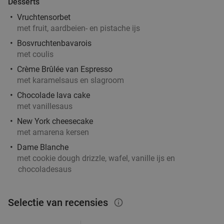
Desserts
Vruchtensorbet
4-gangen shared dining-diner bij Bar Rouge in
36%
met fruit, aardbeien- en pistache ijs
hartje Amsterdam
Bosvruchtenbavarois
met coulis
Vr
Zo
Crème Brûlée van Espresso
Bar Rouge
8.4
star
met karamelsaus en slagroom
Amsterdam
18 min.
directions_car
Chocolade lava cake
Verkocht: 130
€77
Regulier
met vanillesaus
€49
,50
New York cheesecake
met amarena kersen
Dame Blanche
Dinner experience + 4- of 5-gangendiner van
46%
met cookie dough drizzle, wafel, vanille ijs en
chocoladesaus
de chef bij SUPPER Restaurant
Zo
Selectie van recensies
info_outlined
SUPPER Restaurant
8.2
star
Amsterdam
18 min.
directions_car