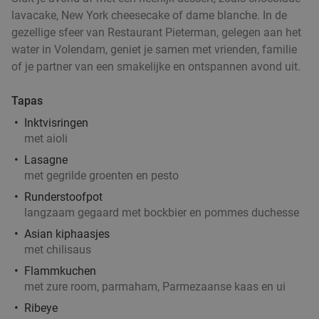
Artisan Hoorn
10.0
star
lavacake, New York cheesecake of dame blanche. In de
Hoorn
18 min.
directions_car
gezellige sfeer van Restaurant Pieterman, gelegen aan het
water in Volendam, geniet je samen met vrienden, familie
Verkocht: 186
€15
,75
Regulier
of je partner van een smakelijke en ontspannen avond uit.
€10
,95
Tapas
Inktvisringen
Italiaans 2-gangen keuzediner bij La Piccola
35%
met aioli
Trattoria da Tonino
Lasagne
Vandaag
Morgen
Wo
Do
met gegrilde groenten en pesto
Runderstoofpot
La Piccola Trattoria da Tonino
8.5
star
langzaam gegaard met bockbier en pommes duchesse
Amsterdam
18 min.
directions_car
Asian kiphaasjes
Verkocht: 233
€22
,90
Regulier
met chilisaus
€14
,95
Flammkuchen
met zure room, parmaham, Parmezaanse kaas en ui
Ribeye
Entree Amsterdam Icebar (45 min) + 3