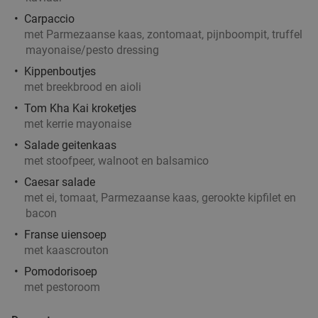
Carpaccio
3-gangen keuzediner bij El Torado
41%
met Parmezaanse kaas, zontomaat, pijnboompit, truffel
Vandaag
Morgen
Wo
Do
Vr
Za
Zo
mayonaise/pesto dressing
Kippenboutjes
El Torado
8.8
star
met breekbrood en aioli
Amsterdam
18 min.
directions_car
Tom Kha Kai kroketjes
Verkocht: 63
€42
,30
Regulier
met kerrie mayonaise
€24
,95
Salade geitenkaas
met stoofpeer, walnoot en balsamico
Caesar salade
3-gangen keuzediner bij het Oosterpark
41%
met ei, tomaat, Parmezaanse kaas, gerookte kipfilet en
bacon
Vandaag
Morgen
Wo
Do
Vr
Za
Zo
Franse uiensoep
Orchid House
8.9
star
met kaascrouton
Amsterdam
18 min.
directions_car
Pomodorisoep
Verkocht: 159
€55
,70
Regulier
met pestoroom
€33