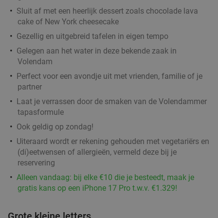
Sluit af met een heerlijk dessert zoals chocolade lava
Burger met friet en een drankje bij Het
30%
cake of New York cheesecake
Lagerhuys Amsterdam
Gezellig en uitgebreid tafelen in eigen tempo
Vandaag
Morgen
Wo
Do
Vr
Za
Zo
Gelegen aan het water in deze bekende zaak in
Volendam
Het Lagerhuys Amsterdam
9.5
star
Perfect voor een avondje uit met vrienden, familie of je
Amsterdam
18 min.
directions_car
partner
Verkocht: 167
€25
Regulier
Laat je verrassen door de smaken van de Volendammer
€17
,50
tapasformule
Ook geldig op zondag!
Uiteraard wordt er rekening gehouden met vegetariërs en
Indiaas 2- of 3-gangen keuzediner bij Spices
27%
(di)eetwensen of allergieën, vermeld deze bij je
Restaurant
reservering
Vandaag
Wo
Do
Vr
Za
Zo
Alleen vandaag: bij elke €10 die je besteedt, maak je
gratis kans op een iPhone 17 Pro t.w.v. €1.329!
Spices Restaurant
9.9
star
Hoorn
18 min.
directions_car
Grote kleine letters