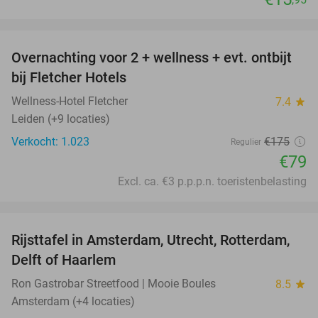
favorite_border
Overnachting voor 2 + wellness + evt. ontbijt
55%
bij Fletcher Hotels
Wellness-Hotel Fletcher
7.4
star
Leiden (+9 locaties)
Verkocht: 1.023
€175
Regulier
€79
Excl. ca. €3 p.p.p.n. toeristenbelasting
favorite_border
Rijsttafel in Amsterdam, Utrecht, Rotterdam,
19%
Delft of Haarlem
Ron Gastrobar Streetfood | Mooie Boules
8.5
star
Amsterdam (+4 locaties)