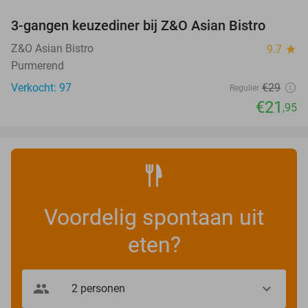
3-gangen keuzediner bij Z&O Asian Bistro
24%
Z&O Asian Bistro
9.7
star
Purmerend
Verkocht: 97
€29
Regulier
€21
,95
Voordelig spontaan uit
eten?