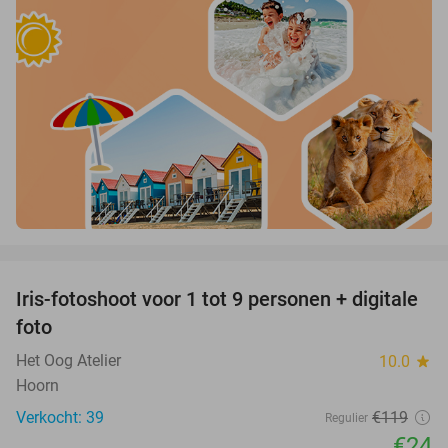
favorite_border
Iris-fotoshoot voor 1 tot 9 personen + digitale
80%
foto
Het Oog Atelier
10.0
star
Hoorn
Verkocht: 39
€119
Regulier
€24