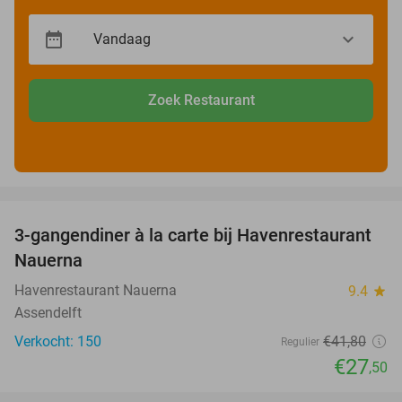
Zoek Restaurant
favorite_border
3-gangendiner à la carte bij Havenrestaurant
34%
Nauerna
Havenrestaurant Nauerna
9.4
star
Assendelft
Verkocht: 150
€41
,80
Regulier
€27
,50
favorite_border