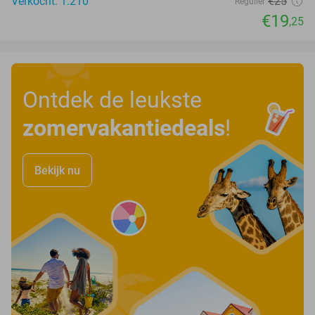
Verkocht: 1.210
€25
Regulier
€19
,25
Ontdek de leukste
zomervakantiedeals
!
Bekijk nu