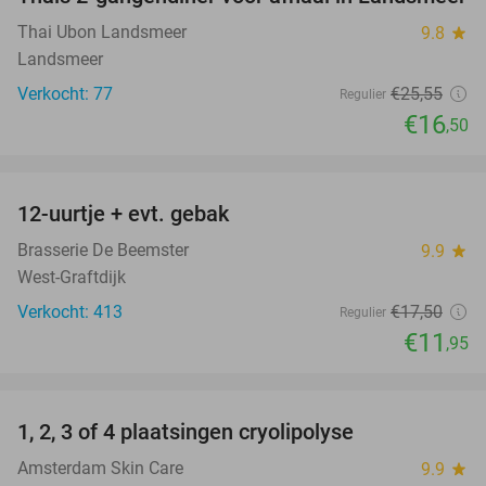
35%
Thai Ubon Landsmeer
9.8
star
Landsmeer
Verkocht: 77
€25
,55
Regulier
€16
,50
favorite_border
12-uurtje + evt. gebak
32%
Brasserie De Beemster
9.9
star
West-Graftdijk
Verkocht: 413
€17
,50
Regulier
€11
,95
favorite_border
1, 2, 3 of 4 plaatsingen cryolipolyse
60%
Amsterdam Skin Care
9.9
star