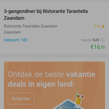
3-gangendiner bij Ristorante Tarantella
43%
Zaandam
Ristorante Tarantella Zaandam
7.4
star
Zaandam
Verkocht: 182
€29
Regulier
€16
,50
Ontdek de beste
vakantie
deals in eigen land
!
Bekijk hier