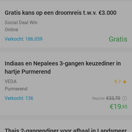
Gratis kans op een droomreis t.w.v. €3.000
Social Deal Win
Online
Gratis
Verkocht: 186.059
favorite_border
Indiaas en Nepalees 3-gangen keuzediner in
41%
hartje Purmerend
VEDA
9.7
star
Purmerend
Verkocht: 136
€33
,70
Regulier
€19
,95
favorite_border
Thais 2-gangendiner voor afhaal in Landsmeer