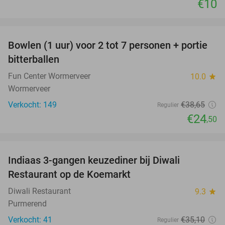
€10
favorite_border
Bowlen (1 uur) voor 2 tot 7 personen + portie
37%
bitterballen
Fun Center Wormerveer
10.0
star
Wormerveer
Verkocht: 149
€38
,65
Regulier
€24
,50
favorite_border
Indiaas 3-gangen keuzediner bij Diwali
29%
Restaurant op de Koemarkt
Diwali Restaurant
9.3
star
Purmerend
Verkocht: 41
€35
,10
Regulier