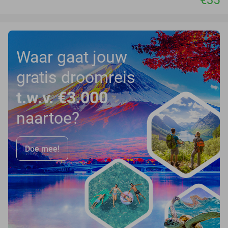
€35
Waar gaat jouw
gratis droomreis
t.w.v. €3.000
naartoe?
Doe mee!