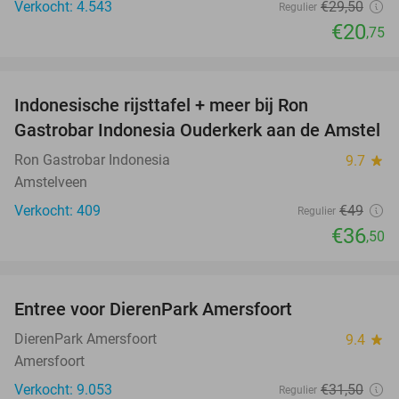
Verkocht: 4.543
€29
,50
Regulier
€20
,75
favorite_border
Indonesische rijsttafel + meer bij Ron
26%
Gastrobar Indonesia Ouderkerk aan de Amstel
Ron Gastrobar Indonesia
9.7
star
Amstelveen
Verkocht: 409
€49
Regulier
€36
,50
favorite_border
Entree voor DierenPark Amersfoort
24%
DierenPark Amersfoort
9.4
star
Amersfoort
Verkocht: 9.053
€31
,50
Regulier