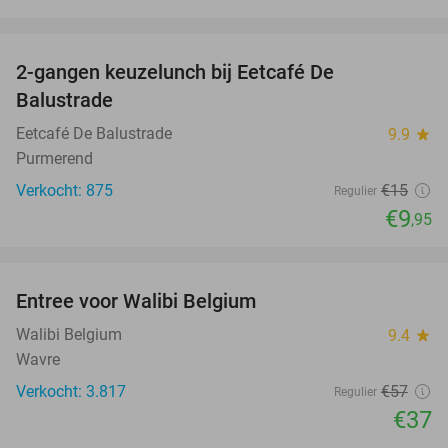
favorite_border
2-gangen keuzelunch bij Eetcafé De
34%
Balustrade
Eetcafé De Balustrade
9.9
star
Purmerend
Verkocht: 875
€15
Regulier
€9
,95
favorite_border
Entree voor Walibi Belgium
35%
Walibi Belgium
9.4
star
Wavre
Verkocht: 3.817
€57
Regulier
€37