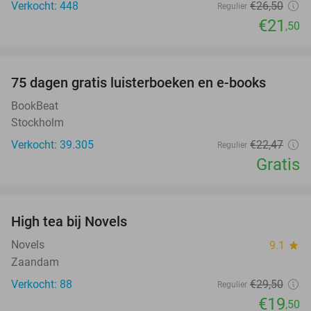
Verkocht: 448
€26
,50
Regulier
€21
,50
favorite_border
100%
75 dagen gratis luisterboeken en e-books
BookBeat
Stockholm
Verkocht: 39.305
€22
,47
Regulier
Gratis
favorite_border
High tea bij Novels
34%
Novels
9.1
star
Zaandam
Verkocht: 88
€29
,50
Regulier
€19
,50