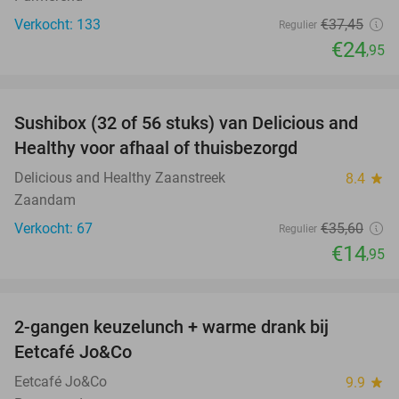
Verkocht: 133
€37
,45
Regulier
€24
,95
favorite_border
Sushibox (32 of 56 stuks) van Delicious and
58%
Healthy voor afhaal of thuisbezorgd
Delicious and Healthy Zaanstreek
8.4
star
Zaandam
Verkocht: 67
€35
,60
Regulier
€14
,95
favorite_border
2-gangen keuzelunch + warme drank bij
34%
Eetcafé Jo&Co
Eetcafé Jo&Co
9.9
star