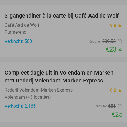
favorite_border
3-gangendiner à la carte bij Café Aad de Wolf
41%
Café Aad de Wolf
9.8
star
Purmerend
Verkocht: 560
€39
,55
Regulier
€23
,50
favorite_border
Compleet dagje uit in Volendam en Marken
55%
met Rederij Volendam-Marken Express
Rederij Volendam-Marken Express
10.0
star
Volendam (+3 locaties)
Verkocht: 2.165
€55
Regulier
€25
favorite_border