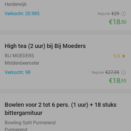
Harderwijk
Verkocht: 20.985
€29
Regulier
€18
,50
favorite_border
High tea (2 uur) bij Bij Moeders
32%
BIJ MOEDERS
9.8
star
Middenbeemster
Verkocht: 98
€27
,95
Regulier
€18
,95
favorite_border
Bowlen voor 2 tot 6 pers. (1 uur) + 18 stuks
33%
bittergarnituur
Bowling Split Purmerend
Purmerend