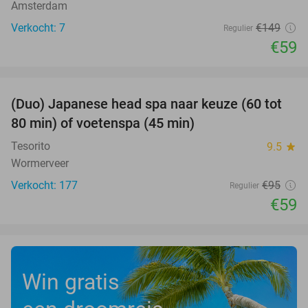
Amsterdam
Verkocht: 7
€149
Regulier
€59
favorite_border
(Duo) Japanese head spa naar keuze (60 tot
38%
80 min) of voetenspa (45 min)
Tesorito
9.5
star
Wormerveer
Verkocht: 177
€95
Regulier
€59
Win gratis