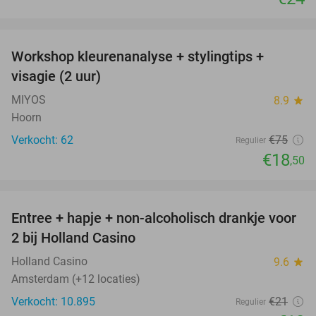
favorite_border
Workshop kleurenanalyse + stylingtips +
75%
visagie (2 uur)
MIYOS
8.9
star
Hoorn
Verkocht: 62
€75
Regulier
€18
,50
favorite_border
Entree + hapje + non-alcoholisch drankje voor
52%
2 bij Holland Casino
Holland Casino
9.6
star
Amsterdam (+12 locaties)
Verkocht: 10.895
€21
Regulier