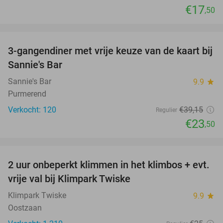
€17
,50
favorite_border
3-gangendiner met vrije keuze van de kaart bij
40%
Sannie's Bar
Sannie's Bar
9.9
star
Purmerend
Verkocht: 120
€39
,15
Regulier
€23
,50
favorite_border
2 uur onbeperkt klimmen in het klimbos + evt.
23%
vrije val bij Klimpark Twiske
Klimpark Twiske
9.9
star
Oostzaan