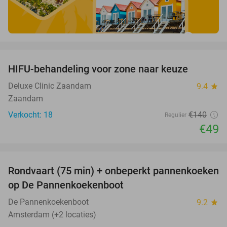
favorite_border
HIFU-behandeling voor zone naar keuze
65%
Deluxe Clinic Zaandam
9.4
star
Zaandam
Verkocht: 18
€140
Regulier
€49
favorite_border
Rondvaart (75 min) + onbeperkt pannenkoeken
30%
op De Pannenkoekenboot
De Pannenkoekenboot
9.2
star
Amsterdam (+2 locaties)