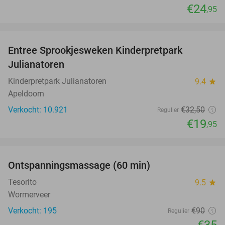
€24
,95
favorite_border
Entree Sprookjesweken Kinderpretpark
39%
Julianatoren
Kinderpretpark Julianatoren
9.4
star
Apeldoorn
Verkocht: 10.921
€32
,50
Regulier
€19
,95
favorite_border
Ontspanningsmassage (60 min)
61%
SOLD
OUT
Tesorito
9.5
star
Wormerveer
Verkocht: 195
€90
Regulier