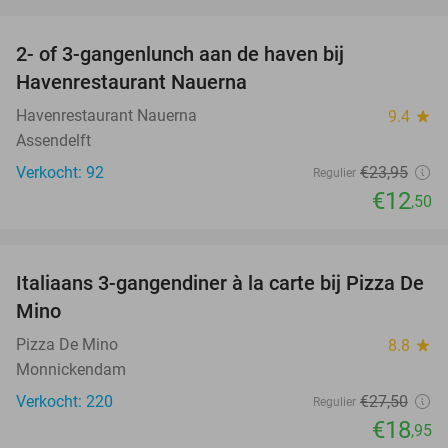
favorite_border
2- of 3-gangenlunch aan de haven bij
48%
Havenrestaurant Nauerna
Havenrestaurant Nauerna
9.4
star
Assendelft
Verkocht: 92
€23
,95
Regulier
€12
,50
favorite_border
Italiaans 3-gangendiner à la carte bij Pizza De
31%
Mino
Pizza De Mino
8.8
star
Monnickendam
Verkocht: 220
€27
,50
Regulier
€18
,95