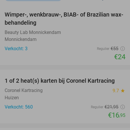
favorite_border
Wimper-, wenkbrauw-, BIAB- of Brazilian wax-
56%
NEW
behandeling
TODAY
Beauty Lab Monnickendam
Monnickendam
Verkocht: 3
€55
Regulier
€24
favorite_border
1 of 2 heat(s) karten bij Coronel Kartracing
23%
NEW
TODAY
Coronel Kartracing
9.7
star
Huizen
Verkocht: 560
€21
,95
Regulier
€16
,95