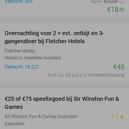
Verkocht: 209
€22
,50
Regulier
€18
,50
favorite_border
Overnachting voor 2 + evt. ontbijt en 3-
gangendiner bij Fletcher Hotels
Fletcher Hotels
Heiloo (+ meerdere locaties)
€45
Verkocht: 18.227
Excl. ca. €3 p.p.p.n. toeristenbelasting
favorite_border
€25 of €75 speeltegoed bij Sir Winston Fun &
20%
Games
Sir Winston Fun & Games Zaandam
9.7
star
Zaandam