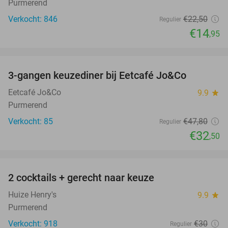
Purmerend
Verkocht: 846
€22
,50
Regulier
€14
,95
favorite_border
3-gangen keuzediner bij Eetcafé Jo&Co
32%
Eetcafé Jo&Co
9.9
star
Purmerend
Verkocht: 85
€47
,80
Regulier
€32
,50
favorite_border
2 cocktails + gerecht naar keuze
42%
Huize Henry's
9.9
star
Purmerend
Verkocht: 918
€30
Regulier