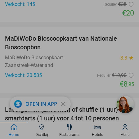
Verkocht: 145
€25
Regulier
€20
favorite_border
MaDiWoDo Bioscoopkaart van Nationale
31%
Bioscoopbon
MaDiWoDo Bioscoopkaart
8.8
star
Zaanstreek-Waterland
Verkocht: 20.585
€12
,90
Regulier
€8
,95
favorite_border
close
OPEN IN APP
Lasergamen (2x10 min) of shuffle (1 uur) +
36%
smartdarts (1 uur) voor 4 tot 10 personen
Fun Center Wormerveer
10.0
star
Home
Dichtbij
Restaurants
Hotels
Menu
Wormerveer