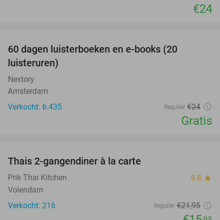
€24
favorite_border
100%
60 dagen luisterboeken en e-books (20
luisteruren)
Nextory
Amsterdam
Verkocht: 6.435
€24
Regulier
Gratis
favorite_border
Thais 2-gangendiner à la carte
27%
Prik Thai Kitchen
9.8
star
Volendam
Verkocht: 216
€21
,95
Regulier
€15
,95