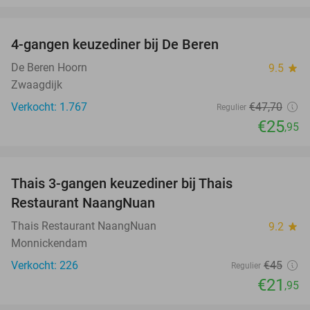
favorite_border
4-gangen keuzediner bij De Beren
46%
De Beren Hoorn
9.5
star
Zwaagdijk
Verkocht: 1.767
€47
,70
Regulier
€25
,95
favorite_border
Thais 3-gangen keuzediner bij Thais
51%
Restaurant NaangNuan
Thais Restaurant NaangNuan
9.2
star
Monnickendam
Verkocht: 226
€45
Regulier
€21
,95
favorite_border