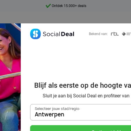
7 dagen per week beschikbaar
10+ miljoen leden
9,4
Bekend van:
Ontdek 15.000+ deals
Blijf als eerste op de hoogte v
tion Antwerp: id
Sluit je aan bij Social Deal en profiteer van
Selecteer jouw stad/regio:
vermaak
Antwerpen