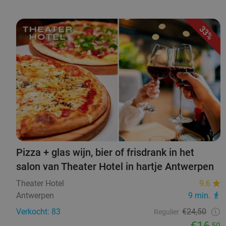
33%
Pizza + glas wijn, bier of frisdrank in het
salon van Theater Hotel in hartje Antwerpen
Theater Hotel
9.6
Antwerpen
9 min.
Verkocht: 83
€24,50
Regulier
€16
,50