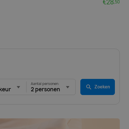
€28
,50
Aantal personen:
Zoeken
keur
2 personen