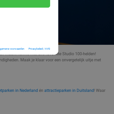
lgemene voorwaarden
Privacybeleid / AVG
 én maakt kennis met alle favoriete Studio 100-helden!
digheden. Maak je klaar voor een onvergetelijk uitje met
etparken in Nederland
én
attractieparken in Duitsland
! Waar