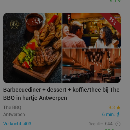
35%
Barbecuediner + dessert + koffie/thee bij The
BBQ in hartje Antwerpen
The BBQ
9.3
Antwerpen
6 min.
Verkocht: 403
€44
Regulier