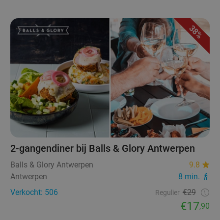
38%
2-gangendiner bij Balls & Glory Antwerpen
Balls & Glory Antwerpen
9.8
Antwerpen
8 min.
Verkocht: 506
€29
Regulier
€17
,90