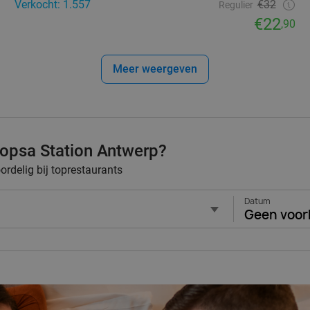
Verkocht: 1.557
€32
Regulier
€22
,90
Meer weergeven
lopsa Station Antwerp?
ordelig bij toprestaurants
Datum
Geen voor