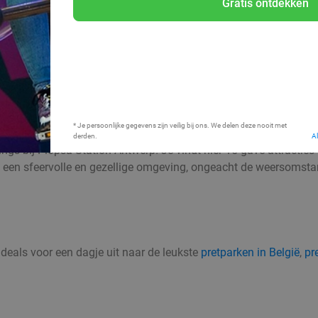
Gratis ontdekken
* Je persoonlijke gegevens zijn veilig bij ons. We delen deze nooit met
derden.
A
ngs bij Plopsa Station Antwerp! Je vindt hier 15 gave attracties
 een sfeervolle en gezellige omgeving, ongeacht de weersomstan
 deals voor een dagje uit naar de leukste
pretparken in België
,
pr