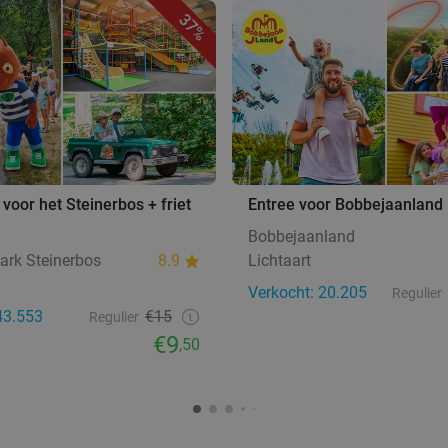
37%
voor het Steinerbos + friet
Entree voor Bobbejaanland
Bobbejaanland
ark Steinerbos
8.9
Lichtaart
Verkocht: 20.205
Regulier
43.553
€15
Regulier
€9
,50