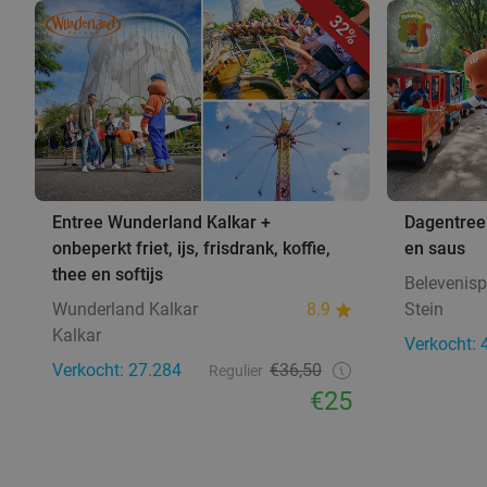
32%
Entree Wunderland Kalkar +
Dagentree 
onbeperkt friet, ijs, frisdrank, koffie,
en saus
thee en softijs
Belevenisp
Wunderland Kalkar
8.9
Stein
Kalkar
Verkocht: 
Verkocht: 27.284
€36,50
Regulier
€25