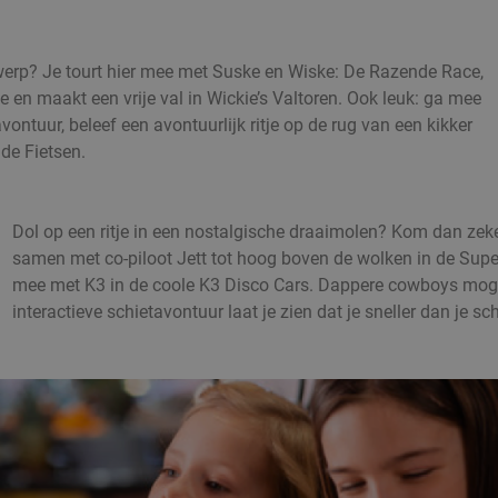
twerp? Je tourt hier mee met Suske en Wiske: De Razende Race,
 en maakt een vrije val in Wickie’s Valtoren. Ook leuk: ga mee
ntuur, beleef een avontuurlijk ritje op de rug van een kikker
nde Fietsen.
Dol op een ritje in een nostalgische draaimolen? Kom dan zeke
samen met co-piloot Jett tot hoog boven de wolken in de Supe
mee met K3 in de coole K3 Disco Cars. Dappere cowboys mogen
interactieve schietavontuur laat je zien dat je sneller dan je sc