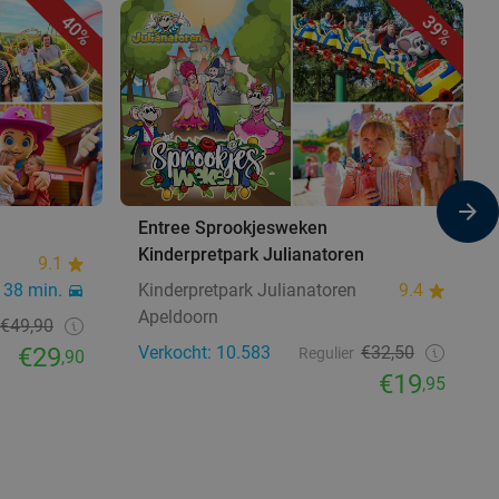
40%
39%
Entree Sprookjesweken
Kinderpretpark Julianatoren
9.1
38 min.
Kinderpretpark Julianatoren
9.4
Apeldoorn
€49,90
€29
Verkocht: 10.583
€32,50
Regulier
,90
€19
,95