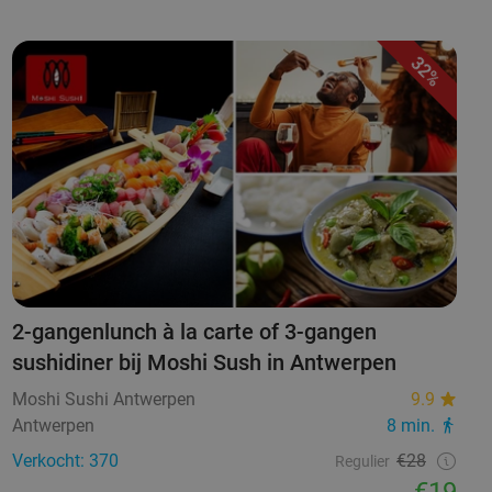
32%
2-gangenlunch à la carte of 3-gangen
sushidiner bij Moshi Sush in Antwerpen
Moshi Sushi Antwerpen
9.9
Antwerpen
8 min.
Verkocht: 370
€28
Regulier
€19