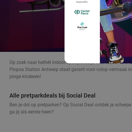
Op zoek naar hethét indoor-speelparadijs voor kids? Kom la
Plopsa Station Antwerp staat garant voor volop vermaak in
jonge kinderen!
Alle pretparkdeals bij Social Deal
Ben je dol op pretparken? Op Social Deal ontdek je scherpe
ga jij als eerste heen?