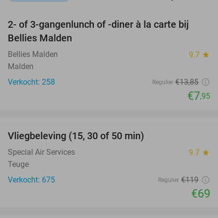
favorite_border
2- of 3-gangenlunch of -diner à la carte bij
43%
Bellies Malden
Bellies Malden
9.7
star
Malden
Verkocht: 258
€13
,85
Regulier
€7
,95
favorite_border
Vliegbeleving (15, 30 of 50 min)
42%
Special Air Services
9.7
star
Teuge
Verkocht: 675
€119
Regulier
€69