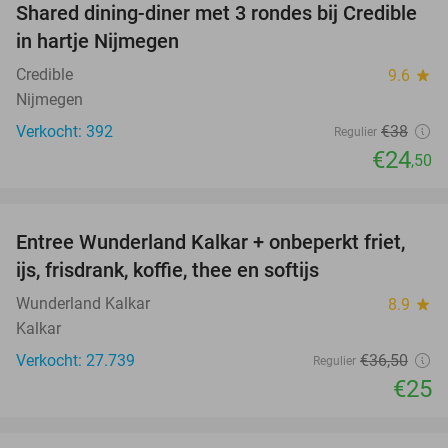
Shared dining-diner met 3 rondes bij Credible
36%
in hartje Nijmegen
Credible
9.6
star
Nijmegen
Verkocht: 392
€38
Regulier
€24
,50
favorite_border
Entree Wunderland Kalkar + onbeperkt friet,
32%
ijs, frisdrank, koffie, thee en softijs
Wunderland Kalkar
8.9
star
Kalkar
Verkocht: 27.739
€36
,50
Regulier
€25
favorite_border