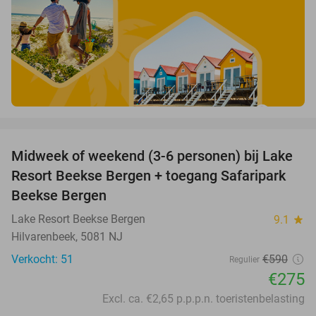
favorite_border
Midweek of weekend (3-6 personen) bij Lake
53%
Resort Beekse Bergen + toegang Safaripark
Beekse Bergen
Lake Resort Beekse Bergen
9.1
star
Hilvarenbeek, 5081 NJ
Verkocht: 51
€590
Regulier
€275
Excl. ca. €2,65 p.p.p.n. toeristenbelasting