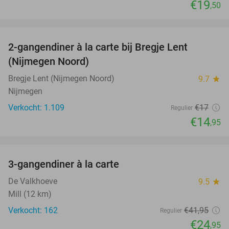
€19
,50
favorite_border
2-gangendiner à la carte bij Bregje Lent
12%
(Nijmegen Noord)
Bregje Lent (Nijmegen Noord)
9.7
star
Nijmegen
Verkocht: 1.109
€17
Regulier
€14
,95
favorite_border
3-gangendiner à la carte
41%
De Valkhoeve
9.5
star
Mill (12 km)
Verkocht: 162
€41
,95
Regulier
€24
,95