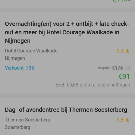
favorite_border
Overnachting(en) voor 2 + ontbijt + late check-
48%
out en meer bij Hotel Courage Waalkade in
Nijmegen
Hotel Courage Waalkade
9.1
star
Nijmegen
Verkocht: 735
€176
Regulier
€91
Excl. €5,65 p.p.p.n. lokale heffingen
favorite_border
Dag- of avondentree bij Thermen Soesterberg
29%
Thermen Soesterberg
9.5
star
Soesterberg