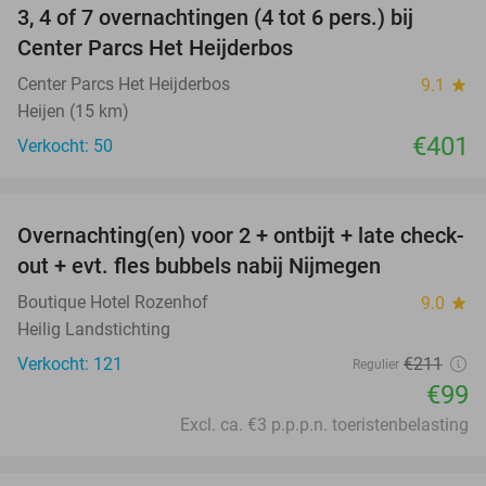
3, 4 of 7 overnachtingen (4 tot 6 pers.) bij
Center Parcs Het Heijderbos
Center Parcs Het Heijderbos
9.1
star
Heijen (15 km)
€401
Verkocht: 50
favorite_border
Overnachting(en) voor 2 + ontbijt + late check-
53%
out + evt. fles bubbels nabij Nijmegen
Boutique Hotel Rozenhof
9.0
star
Heilig Landstichting
Verkocht: 121
€211
Regulier
€99
Excl. ca. €3 p.p.p.n. toeristenbelasting
favorite_border