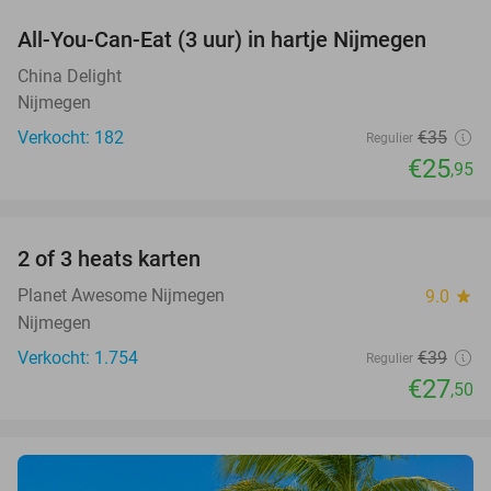
All-You-Can-Eat (3 uur) in hartje Nijmegen
26%
China Delight
Nijmegen
Verkocht: 182
€35
Regulier
€25
,95
favorite_border
2 of 3 heats karten
29%
Planet Awesome Nijmegen
9.0
star
Nijmegen
Verkocht: 1.754
€39
Regulier
€27
,50