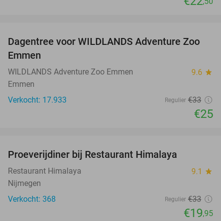
€22
,50
favorite_border
Dagentree voor WILDLANDS Adventure Zoo
24%
Emmen
WILDLANDS Adventure Zoo Emmen
9.6
star
Emmen
Verkocht: 17.933
€33
Regulier
€25
favorite_border
Proeverijdiner bij Restaurant Himalaya
40%
Restaurant Himalaya
9.1
star
Nijmegen
Verkocht: 368
€33
Regulier
€19
,95