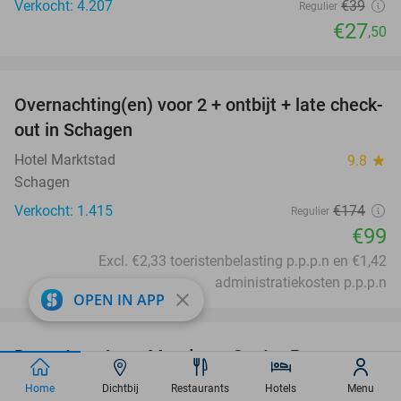
Verkocht: 4.207
€39
Regulier
€27
,50
favorite_border
Overnachting(en) voor 2 + ontbijt + late check-
43%
out in Schagen
Hotel Marktstad
9.8
star
Schagen
Verkocht: 1.415
€174
Regulier
€99
Excl. €2,33 toeristenbelasting p.p.p.n en €1,42
administratiekosten p.p.p.n
close
OPEN IN APP
favorite_border
Dagentree Aqua Mundo op Center Parcs
33%
Limburgse Peel
Home
Dichtbij
Restaurants
Hotels
Menu