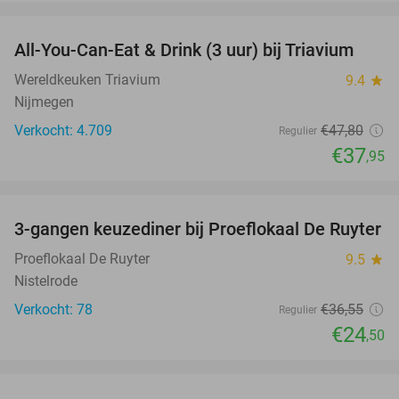
favorite_border
All-You-Can-Eat & Drink (3 uur) bij Triavium
21%
Wereldkeuken Triavium
9.4
star
Nijmegen
Verkocht: 4.709
€47
,80
Regulier
€37
,95
favorite_border
3-gangen keuzediner bij Proeflokaal De Ruyter
33%
Proeflokaal De Ruyter
9.5
star
Nistelrode
Verkocht: 78
€36
,55
Regulier
€24
,50
favorite_border