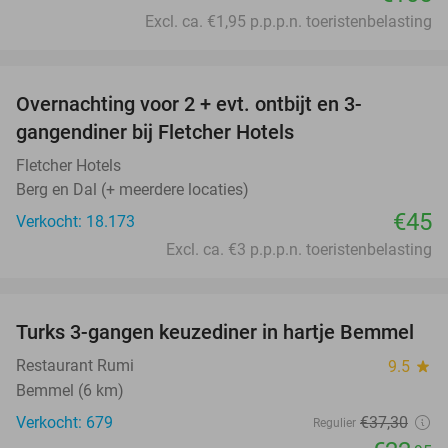
Excl. ca. €1,95 p.p.p.n. toeristenbelasting
favorite_border
Overnachting voor 2 + evt. ontbijt en 3-
gangendiner bij Fletcher Hotels
Fletcher Hotels
Berg en Dal (+ meerdere locaties)
€45
Verkocht: 18.173
Excl. ca. €3 p.p.p.n. toeristenbelasting
favorite_border
Turks 3-gangen keuzediner in hartje Bemmel
38%
Restaurant Rumi
9.5
star
Bemmel (6 km)
Verkocht: 679
€37
,30
Regulier