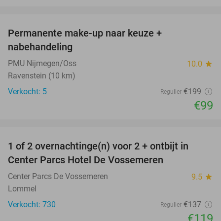
favorite_border
Permanente make-up naar keuze +
50%
nabehandeling
PMU Nijmegen/Oss
10.0
star
Ravenstein (10 km)
Verkocht: 5
€199
Regulier
€99
favorite_border
1 of 2 overnachtinge(n) voor 2 + ontbijt in
13%
Center Parcs Hotel De Vossemeren
Center Parcs De Vossemeren
9.5
star
Lommel
Verkocht: 730
€137
Regulier
€119