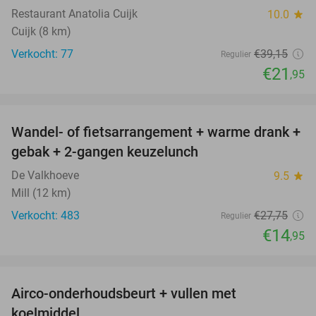
Restaurant Anatolia Cuijk
10.0
star
Cuijk (8 km)
Verkocht: 77
€39
,15
Regulier
€21
,95
favorite_border
Wandel- of fietsarrangement + warme drank +
46%
gebak + 2-gangen keuzelunch
De Valkhoeve
9.5
star
Mill (12 km)
Verkocht: 483
€27
,75
Regulier
€14
,95
favorite_border
Airco-onderhoudsbeurt + vullen met
57%
koelmiddel