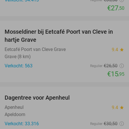
Regulier
€27
,50
favorite_border
Mosseldiner bij Eetcafé Poort van Cleve in
40%
hartje Grave
Eetcafé Poort van Cleve Grave
9.4
star
Grave (8 km)
Verkocht: 563
€26
,50
Regulier
€15
,95
favorite_border
Dagentree voor Apenheul
36%
Apenheul
9.4
star
Apeldoorn
Verkocht: 33.316
€30
,50
Regulier