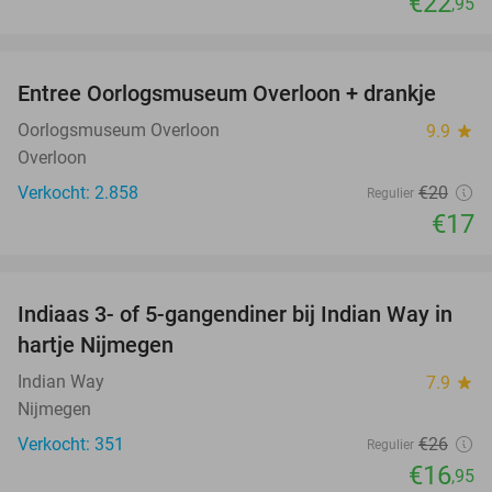
€22
,95
favorite_border
Entree Oorlogsmuseum Overloon + drankje
15%
Oorlogsmuseum Overloon
9.9
star
Overloon
Verkocht: 2.858
€20
Regulier
€17
favorite_border
Indiaas 3- of 5-gangendiner bij Indian Way in
35%
hartje Nijmegen
Indian Way
7.9
star
Nijmegen
Verkocht: 351
€26
Regulier
€16
,95