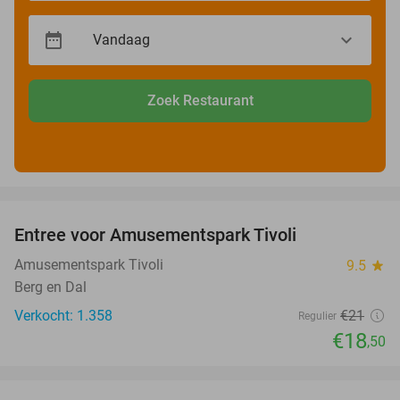
Zoek Restaurant
favorite_border
Entree voor Amusementspark Tivoli
12%
Amusementspark Tivoli
9.5
star
Berg en Dal
Verkocht: 1.358
€21
Regulier
€18
,50
favorite_border