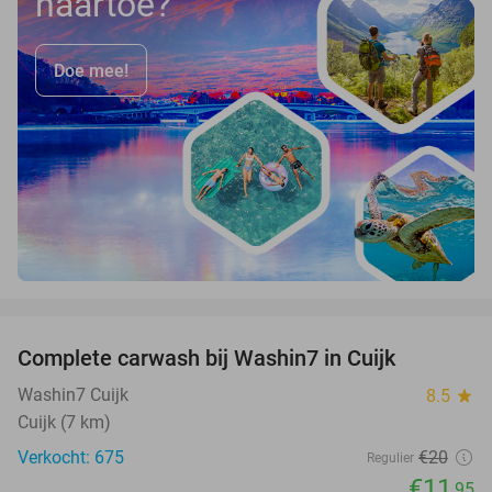
naartoe?
Doe mee!
favorite_border
Complete carwash bij Washin7 in Cuijk
40%
Washin7 Cuijk
8.5
star
Cuijk (7 km)
Verkocht: 675
€20
Regulier
€11
,95