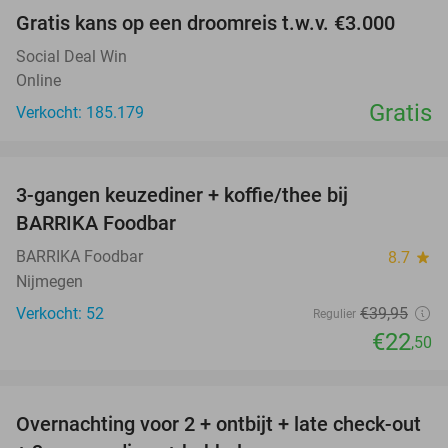
Gratis kans op een droomreis t.w.v. €3.000
Social Deal Win
Online
Gratis
Verkocht: 185.179
favorite_border
3-gangen keuzediner + koffie/thee bij
44%
BARRIKA Foodbar
BARRIKA Foodbar
8.7
star
Nijmegen
Verkocht: 52
€39
,95
Regulier
€22
,50
favorite_border
Overnachting voor 2 + ontbijt + late check-out
46%