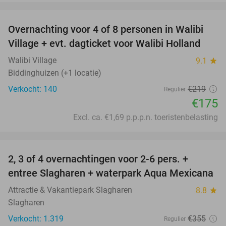
favorite_border
Overnachting voor 4 of 8 personen in Walibi
20%
Village + evt. dagticket voor Walibi Holland
Walibi Village
9.1
star
Biddinghuizen (+1 locatie)
Verkocht: 140
€219
Regulier
€175
Excl. ca. €1,69 p.p.p.n. toeristenbelasting
favorite_border
2, 3 of 4 overnachtingen voor 2-6 pers. +
55%
entree Slagharen + waterpark Aqua Mexicana
Attractie & Vakantiepark Slagharen
8.8
star
Slagharen
Verkocht: 1.319
€355
Regulier