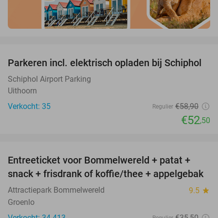
favorite_border
Parkeren incl. elektrisch opladen bij Schiphol
11%
Schiphol Airport Parking
Uithoorn
Verkocht: 35
€58
,90
Regulier
€52
,50
favorite_border
Entreeticket voor Bommelwereld + patat +
23%
snack + frisdrank of koffie/thee + appelgebak
Attractiepark Bommelwereld
9.5
star
Groenlo
Verkocht: 34.413
€35
,50