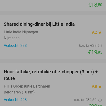
€18
,50
favorite_border
Shared dining-diner bij Little India
40%
Little India Nijmegen
9.2
star
Nijmegen
Verkocht: 238
€33
Regulier
€19
,95
favorite_border
Huur fatbike, retrobike of e-chopper (3 uur) +
35%
route
Hill´s Groepsuitje Bergharen
9.8
star
Bergharen (10 km)
Verkocht: 423
€34
,50
Regulier