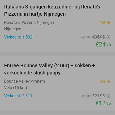
Italiaans 3-gangen keuzediner bij Renato's
31%
Pizzeria in hartje Nijmegen
Renato´s Pizzeria Nijmegen
9.8
star
Nijmegen
Verkocht: 1.502
€35
,95
Regulier
€24
,95
favorite_border
Entree Bounce Valley (2 uur) + sokken +
41%
verkoelende slush puppy
Bounce Valley Arnhem
9.3
star
Velp (15 km)
Verkocht: 2.311
€21
,95
Regulier
€12
,95
favorite_border