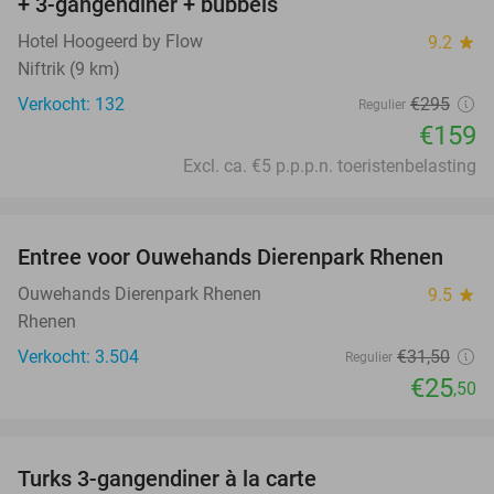
+ 3-gangendiner + bubbels
Hotel Hoogeerd by Flow
9.2
star
Niftrik (9 km)
Verkocht: 132
€295
Regulier
€159
Excl. ca. €5 p.p.p.n. toeristenbelasting
favorite_border
Entree voor Ouwehands Dierenpark Rhenen
19%
Ouwehands Dierenpark Rhenen
9.5
star
Rhenen
Verkocht: 3.504
€31
,50
Regulier
€25
,50
favorite_border
Turks 3-gangendiner à la carte
44%