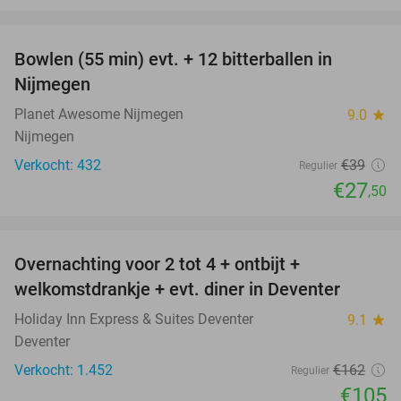
favorite_border
Bowlen (55 min) evt. + 12 bitterballen in
29%
Nijmegen
Planet Awesome Nijmegen
9.0
star
Nijmegen
Verkocht: 432
€39
Regulier
€27
,50
favorite_border
Overnachting voor 2 tot 4 + ontbijt +
35%
welkomstdrankje + evt. diner in Deventer
Holiday Inn Express & Suites Deventer
9.1
star
Deventer
Verkocht: 1.452
€162
Regulier
€105