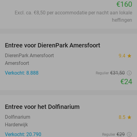
€160
Excl. ca. €8,50 per accommodatie per nacht aan lokale
heffingen
favorite_border
Entree voor DierenPark Amersfoort
24%
DierenPark Amersfoort
9.4
star
Amersfoort
Verkocht: 8.888
€31
,50
Regulier
€24
favorite_border
Entree voor het Dolfinarium
36%
Dolfinarium
8.5
star
Harderwijk
Verkocht: 20.790
€29
Regulier