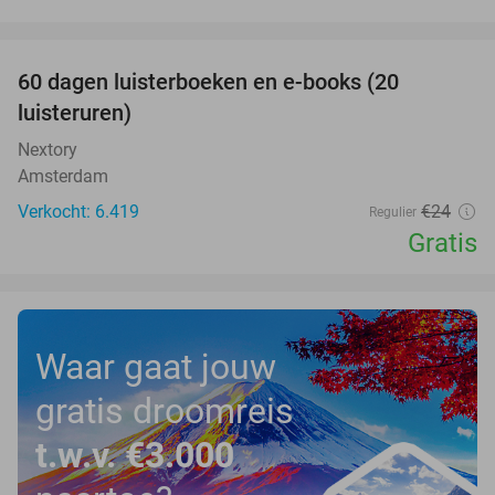
favorite_border
100%
60 dagen luisterboeken en e-books (20
luisteruren)
Nextory
Amsterdam
Verkocht: 6.419
€24
Regulier
Gratis
Waar gaat jouw
gratis droomreis
t.w.v. €3.000