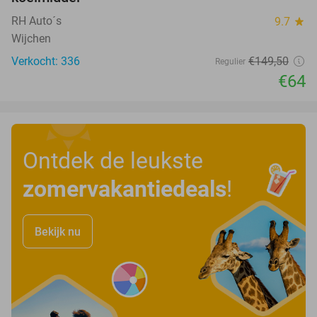
RH Auto´s
9.7
star
Wijchen
Verkocht: 336
€149
,50
Regulier
€64
Ontdek de leukste
zomervakantiedeals
!
Bekijk nu