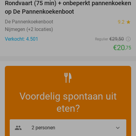
Rondvaart (75 min) + onbeperkt pannenkoeken
30%
op De Pannenkoekenboot
De Pannenkoekenboot
9.2
star
Nijmegen (+2 locaties)
Verkocht: 4.501
€29
,50
Regulier
€20
,75
Voordelig spontaan uit
eten?