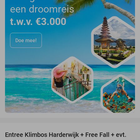
een droomreis
t.w.v. €3.000
Doe mee!
favorite_border
Entree Klimbos Harderwijk + Free Fall + evt.
30%