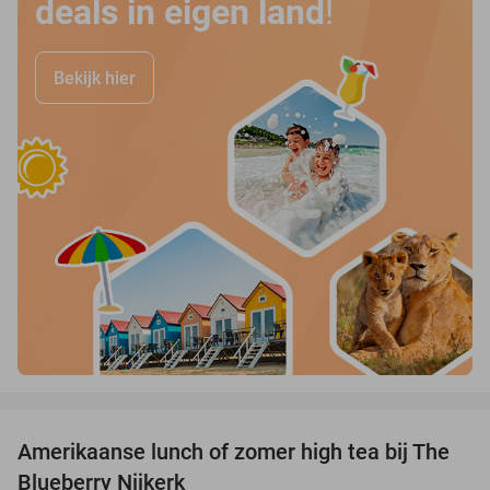
deals in eigen land
!
Bekijk hier
favorite_border
Amerikaanse lunch of zomer high tea bij The
31%
Blueberry Nijkerk