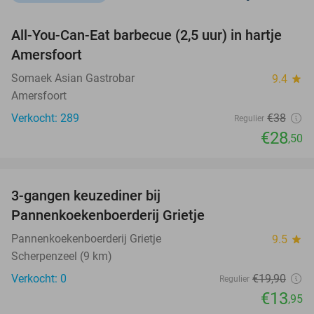
favorite_border
All-You-Can-Eat barbecue (2,5 uur) in hartje
25%
Amersfoort
Somaek Asian Gastrobar
9.4
star
Amersfoort
Verkocht: 289
€38
Regulier
€28
,50
favorite_border
3-gangen keuzediner bij
30%
NEW
Pannenkoekenboerderij Grietje
TODAY
Pannenkoekenboerderij Grietje
9.5
star
Scherpenzeel (9 km)
Verkocht: 0
€19
,90
Regulier
€13
,95