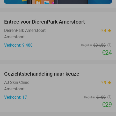
favorite_border
Entree voor DierenPark Amersfoort
24%
DierenPark Amersfoort
9.4
star
Amersfoort
Verkocht: 9.480
€31
,50
Regulier
€24
favorite_border
Gezichtsbehandeling naar keuze
73%
AJ Skin Clinic
9.9
star
Amersfoort
Verkocht: 17
€109
Regulier
€29
favorite_border