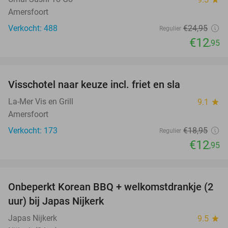
Amersfoort
Verkocht: 488
€24
,95
Regulier
€12
,95
favorite_border
Visschotel naar keuze incl. friet en sla
32%
La-Mer Vis en Grill
9.1
star
Amersfoort
Verkocht: 173
€18
,95
Regulier
€12
,95
favorite_border
Onbeperkt Korean BBQ + welkomstdrankje (2
34%
uur) bij Japas Nijkerk
Japas Nijkerk
9.5
star