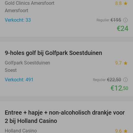
Gold Clinics Amersfoort
8.8
star
Amersfoort
Verkocht: 33
€195
Regulier
€24
favorite_border
9-holes golf bij Golfpark Soestduinen
44%
Golfpark Soestduinen
9.7
star
Soest
Verkocht: 491
€22
,50
Regulier
€12
,50
favorite_border
Entree + hapje + non-alcoholisch drankje voor
52%
2 bij Holland Casino
Holland Casino
9.6
star