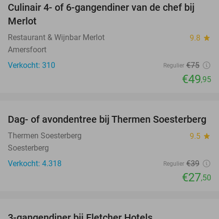
Culinair 4- of 6-gangendiner van de chef bij
33%
Merlot
Restaurant & Wijnbar Merlot
9.8
star
Amersfoort
Verkocht: 310
€75
Regulier
€49
,95
favorite_border
Dag- of avondentree bij Thermen Soesterberg
29%
Thermen Soesterberg
9.5
star
Soesterberg
Verkocht: 4.318
€39
Regulier
€27
,50
favorite_border
3-gangendiner bij Fletcher Hotels