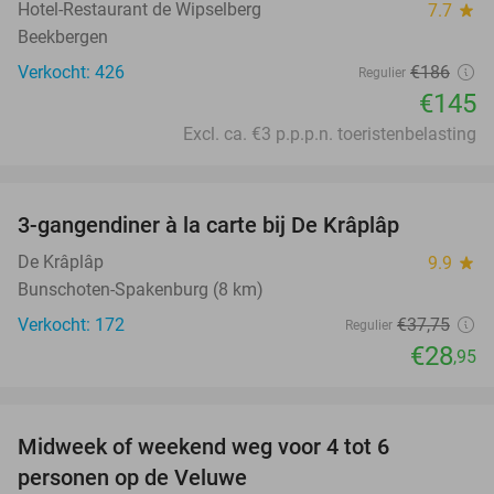
Hotel-Restaurant de Wipselberg
7.7
star
Beekbergen
Verkocht: 426
€186
Regulier
€145
Excl. ca. €3 p.p.p.n. toeristenbelasting
favorite_border
3-gangendiner à la carte bij De Krâplâp
23%
De Krâplâp
9.9
star
Bunschoten-Spakenburg (8 km)
Verkocht: 172
€37
,75
Regulier
€28
,95
favorite_border
Midweek of weekend weg voor 4 tot 6
personen op de Veluwe