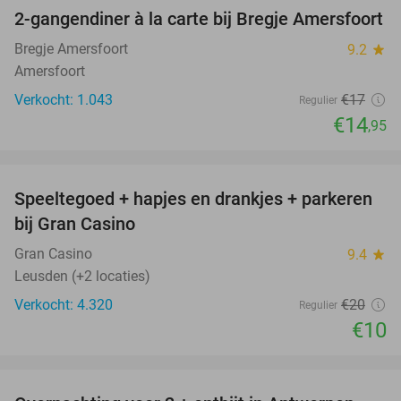
2-gangendiner à la carte bij Bregje Amersfoort
12%
Bregje Amersfoort
9.2
star
Amersfoort
Verkocht: 1.043
€17
Regulier
€14
,95
favorite_border
Speeltegoed + hapjes en drankjes + parkeren
50%
bij Gran Casino
Gran Casino
9.4
star
Leusden (+2 locaties)
Verkocht: 4.320
€20
Regulier
€10
favorite_border