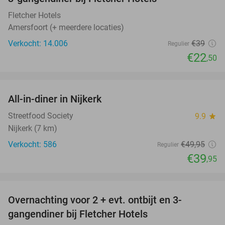
42%
Fletcher Hotels
Amersfoort (+ meerdere locaties)
Verkocht: 14.006
€39
Regulier
€22
,50
favorite_border
All-in-diner in Nijkerk
20%
Streetfood Society
9.9
star
Nijkerk (7 km)
Verkocht: 586
€49
,95
Regulier
€39
,95
favorite_border
Overnachting voor 2 + evt. ontbijt en 3-
gangendiner bij Fletcher Hotels