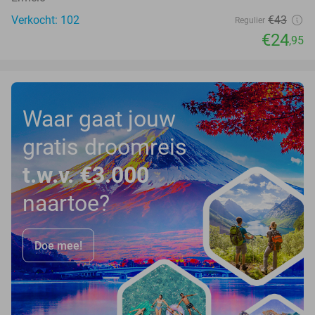
Verkocht: 102
€43
Regulier
€24
,95
Waar gaat jouw
gratis droomreis
t.w.v. €3.000
naartoe?
Doe mee!