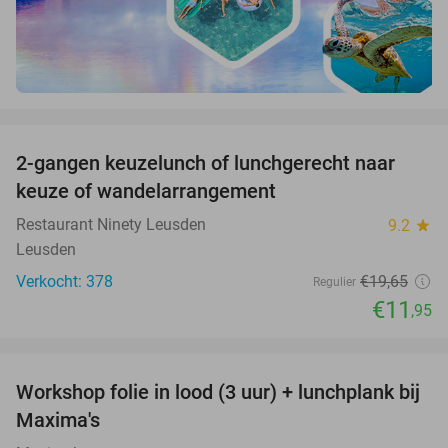
favorite_border
2-gangen keuzelunch of lunchgerecht naar
39%
keuze of wandelarrangement
Restaurant Ninety Leusden
9.2
star
Leusden
Verkocht: 378
€19
,65
Regulier
€11
,95
favorite_border
Workshop folie in lood (3 uur) + lunchplank bij
51%
Maxima's