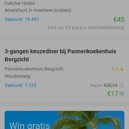
Fletcher Hotels
Amersfoort (+ meerdere locaties)
€45
Verkocht: 18.497
Excl. ca. €3 p.p.p.n. toeristenbelasting
favorite_border
3-gangen keuzediner bij Pannenkoekenhuis
42%
Bergzicht
Pannenkoekenhuis Bergzicht
9.8
star
Woudenberg
Verkocht: 1.125
€30
,15
Regulier
€17
,50
Win gratis