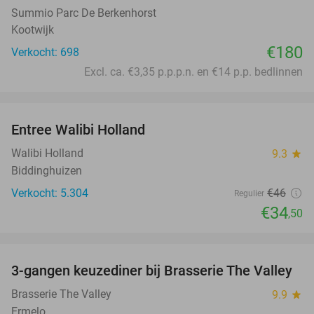
Summio Parc De Berkenhorst
Kootwijk
€180
Verkocht: 698
Excl. ca. €3,35 p.p.p.n. en €14 p.p. bedlinnen
favorite_border
Entree Walibi Holland
25%
Walibi Holland
9.3
star
Biddinghuizen
Verkocht: 5.304
€46
Regulier
€34
,50
favorite_border
3-gangen keuzediner bij Brasserie The Valley
42%
Brasserie The Valley
9.9
star
Ermelo