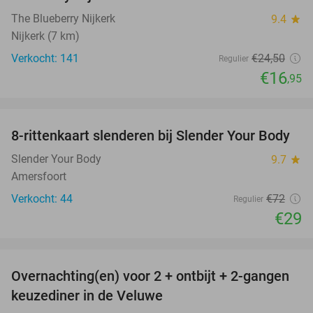
The Blueberry Nijkerk
9.4
star
Nijkerk (7 km)
Verkocht: 141
€24
,50
Regulier
€16
,95
favorite_border
8-rittenkaart slenderen bij Slender Your Body
60%
Slender Your Body
9.7
star
Amersfoort
Verkocht: 44
€72
Regulier
€29
favorite_border
Overnachting(en) voor 2 + ontbijt + 2-gangen
22%
keuzediner in de Veluwe