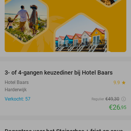
favorite_border
3- of 4-gangen keuzediner bij Hotel Baars
45%
Hotel Baars
9.9
star
Harderwijk
Verkocht: 57
€49
,30
Regulier
€26
,95
favorite_border