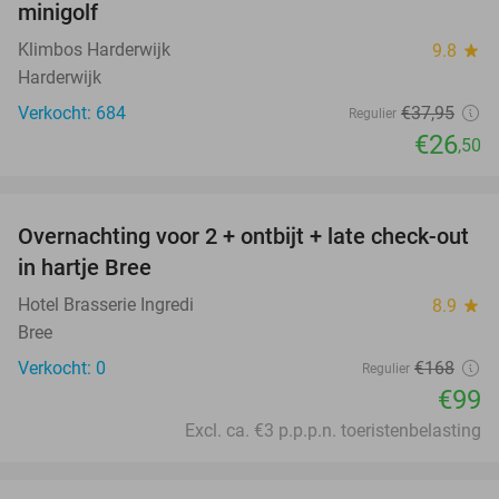
minigolf
Klimbos Harderwijk
9.8
star
Harderwijk
Verkocht: 684
€37
,95
Regulier
€26
,50
favorite_border
Overnachting voor 2 + ontbijt + late check-out
41%
NEW
in hartje Bree
TODAY
Hotel Brasserie Ingredi
8.9
star
Bree
Verkocht: 0
€168
Regulier
€99
Excl. ca. €3 p.p.p.n. toeristenbelasting
favorite_border