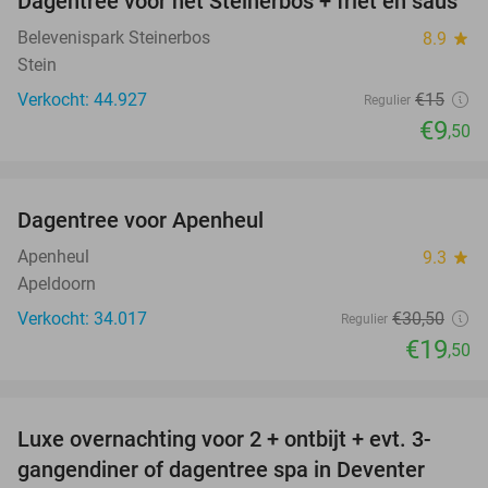
Dagentree voor het Steinerbos + friet en saus
37%
Belevenispark Steinerbos
8.9
star
Stein
Verkocht: 44.927
€15
Regulier
€9
,50
favorite_border
Dagentree voor Apenheul
36%
Apenheul
9.3
star
Apeldoorn
Verkocht: 34.017
€30
,50
Regulier
€19
,50
favorite_border
Luxe overnachting voor 2 + ontbijt + evt. 3-
gangendiner of dagentree spa in Deventer