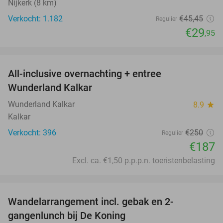
Nijkerk (8 km)
Verkocht: 1.182
€45
,45
Regulier
€29
,95
favorite_border
All-inclusive overnachting + entree
25%
Wunderland Kalkar
Wunderland Kalkar
8.9
star
Kalkar
Verkocht: 396
€250
Regulier
€187
Excl. ca. €1,50 p.p.p.n. toeristenbelasting
favorite_border
Wandelarrangement incl. gebak en 2-
36%
gangenlunch bij De Koning