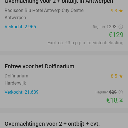
Overnachting voor 2 + ontbijt in Antwerpen
56%
Radisson Blu Hotel Antwerp City Centre
9.3
star
Antwerpen
Verkocht: 2.965
€293
Regulier
€129
Excl. ca. €3 p.p.p.n. toeristenbelasting
favorite_border
Entree voor het Dolfinarium
36%
Dolfinarium
8.5
star
Harderwijk
Verkocht: 21.689
€29
Regulier
€18
,50
favorite_border
Overnachtingen voor 2 + ontbijt + evt.
44%