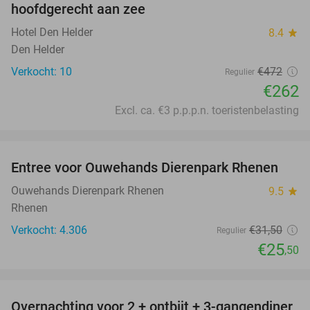
hoofdgerecht aan zee
Hotel Den Helder
8.4
star
Den Helder
Verkocht: 10
€472
Regulier
€262
Excl. ca. €3 p.p.p.n. toeristenbelasting
favorite_border
Entree voor Ouwehands Dierenpark Rhenen
19%
Ouwehands Dierenpark Rhenen
9.5
star
Rhenen
Verkocht: 4.306
€31
,50
Regulier
€25
,50
favorite_border
Overnachting voor 2 + ontbijt + 3-gangendiner