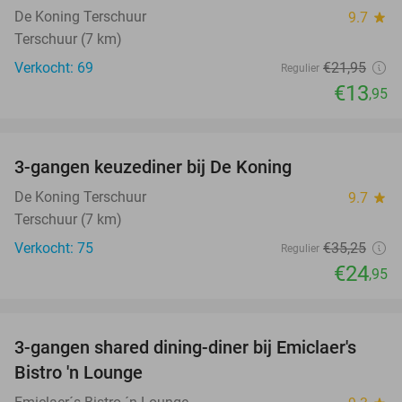
De Koning Terschuur
9.7
star
Terschuur (7 km)
Verkocht: 69
€21
,95
Regulier
€13
,95
favorite_border
3-gangen keuzediner bij De Koning
29%
De Koning Terschuur
9.7
star
Terschuur (7 km)
Verkocht: 75
€35
,25
Regulier
€24
,95
favorite_border
3-gangen shared dining-diner bij Emiclaer's
48%
Bistro 'n Lounge