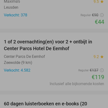
Maxima’s
9.5
star
Leusden
Verkocht: 378
€90
Regulier
€44
favorite_border
1 of 2 overnachting(en) voor 2 + ontbijt in
13%
Center Parcs Hotel De Eemhof
Center Parcs De Eemhof
9.2
star
Zeewolde (9 km)
Verkocht: 4.582
€137
Regulier
€119
Inclusief alle bijkomende kosten
favorite_border
100%
60 dagen luisterboeken en e-books (20