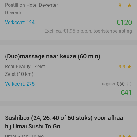
Postillion Hotel Deventer
9.1
star
Deventer
€120
Verkocht: 124
Excl. ca. €1,95 p.p.p.n. toeristenbelasting
favorite_border
(Duo)massage naar keuze (60 min)
32%
Real Beauty - Zeist
9.9
star
Zeist (10 km)
Verkocht: 275
€60
Regulier
€41
favorite_border
Sushibox (24, 26, 40 of 60 stuks) voor afhaal
48%
bij Umai Sushi To Go
Umai Sushi To Go
9.5
star