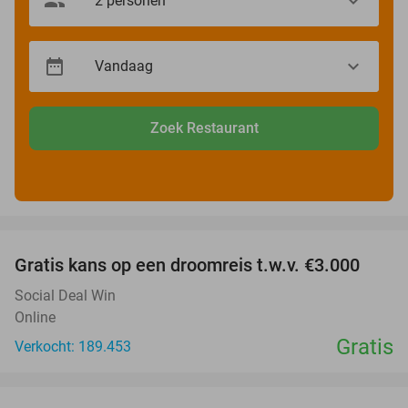
Zoek Restaurant
favorite_border
Gratis kans op een droomreis t.w.v. €3.000
Social Deal Win
Online
Gratis
Verkocht: 189.453
favorite_border