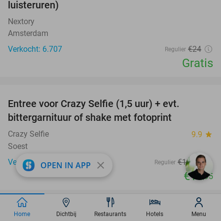
luisteruren)
Nextory
Amsterdam
Verkocht: 6.707
€24
Regulier
Gratis
favorite_border
Entree voor Crazy Selfie (1,5 uur) + evt.
25%
bittergarnituur of shake met fotoprint
Crazy Selfie
9.9
star
Soest
Verkocht: 94
€19
,95
Regulier
close
OPEN IN APP
€14
,95
favorite_border
Kappersbehandeling naar keuze
Home
Dichtbij
Restaurants
Hotels
Menu
62%