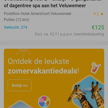
of dagentree spa aan het Veluwemeer
Postillion Hotel Amersfoort Veluwemeer
9.2
star
Putten (12 km)
€125
Verkocht: 374
Excl. ca. €2,11 p.p.p.n. toeristenbelasting
Ontdek de leukste
zomervakantiedeals
!
Bekijk nu