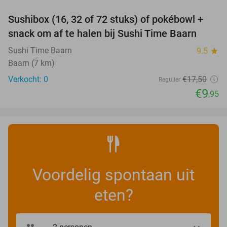
Sushibox (16, 32 of 72 stuks) of pokébowl +
43%
NEW
snack om af te halen bij Sushi Time Baarn
TODAY
Sushi Time Baarn
9.5
star
Baarn (7 km)
Verkocht: 0
€17
,50
Regulier
€9
,95
Voordelig spontaan uit
eten?