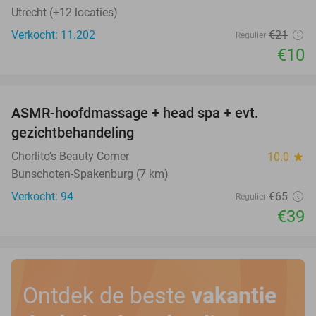
Utrecht (+12 locaties)
Verkocht: 11.202
€21
Regulier
€10
favorite_border
ASMR-hoofdmassage + head spa + evt.
40%
gezichtbehandeling
Chorlito's Beauty Corner
10.0
star
Bunschoten-Spakenburg (7 km)
Verkocht: 94
€65
Regulier
€39
Ontdek de beste
vakantie