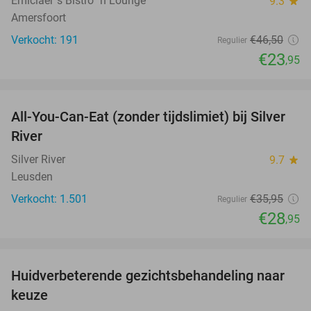
Emiclaer´s Bistro ´n Lounge
9.3
star
Amersfoort
Verkocht: 191
€46
,50
Regulier
€23
,95
favorite_border
All-You-Can-Eat (zonder tijdslimiet) bij Silver
19%
River
Silver River
9.7
star
Leusden
Verkocht: 1.501
€35
,95
Regulier
€28
,95
favorite_border
Huidverbeterende gezichtsbehandeling naar
88%
keuze