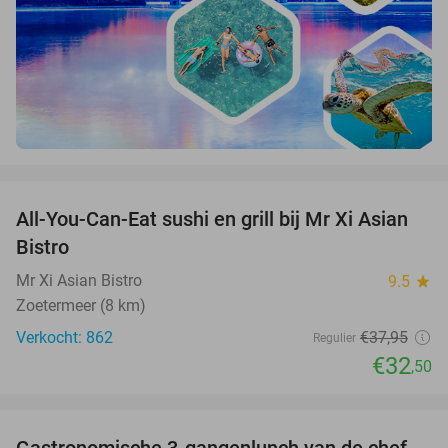
favorite_border
All-You-Can-Eat sushi en grill bij Mr Xi Asian
14%
Bistro
Mr Xi Asian Bistro
9.5
star
Zoetermeer (8 km)
Verkocht: 862
€37
,95
Regulier
€32
,50
favorite_border