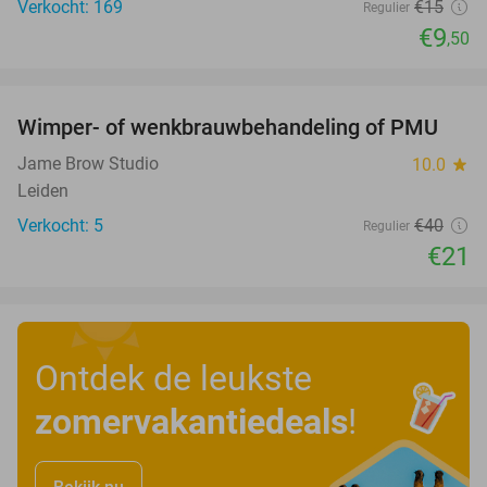
Verkocht: 169
€15
Regulier
€9
,50
favorite_border
Wimper- of wenkbrauwbehandeling of PMU
48%
Jame Brow Studio
10.0
star
Leiden
Verkocht: 5
€40
Regulier
€21
Ontdek de leukste
zomervakantiedeals
!