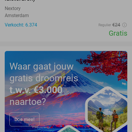
Nextory
Amsterdam
Verkocht: 6.374
€24
Regulier
Gratis
Waar gaat jouw
gratis droomreis
t.w.v. €3.000
naartoe?
Doe mee!