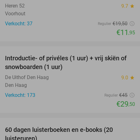
Heren 52
9.7
star
Voorhout
Verkocht: 37
€19
,50
Regulier
€11
,95
favorite_border
Introductie- of privéles (1 uur) + vrij skiën of
34%
snowboarden (1 uur)
De Uithof Den Haag
9.0
star
Den Haag
Verkocht: 173
€45
Regulier
€29
,50
favorite_border
100%
60 dagen luisterboeken en e-books (20
luisteruren)