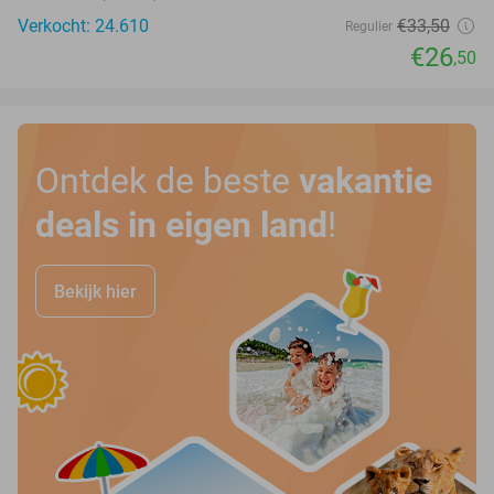
Verkocht: 24.610
€33
,50
Regulier
€26
,50
Ontdek de beste
vakantie
deals in eigen land
!
Bekijk hier