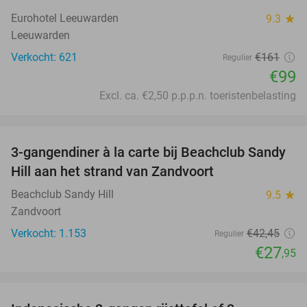
Eurohotel Leeuwarden
9.3
star
Leeuwarden
Verkocht: 621
€161
Regulier
€99
Excl. ca. €2,50 p.p.p.n. toeristenbelasting
favorite_border
3-gangendiner à la carte bij Beachclub Sandy
34%
Hill aan het strand van Zandvoort
Beachclub Sandy Hill
9.5
star
Zandvoort
Verkocht: 1.153
€42
,45
Regulier
€27
,95
favorite_border