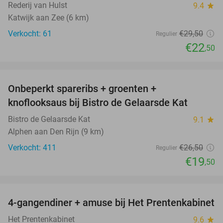
Rederij van Hulst
9.4
star
Katwijk aan Zee (6 km)
Verkocht: 61
€29
,50
Regulier
€22
,50
favorite_border
Onbeperkt spareribs + groenten +
26%
knoflooksaus bij Bistro de Gelaarsde Kat
Bistro de Gelaarsde Kat
9.1
star
Alphen aan Den Rijn (9 km)
Verkocht: 411
€26
,50
Regulier
€19
,50
favorite_border
4-gangendiner + amuse bij Het Prentenkabinet
37%
Het Prentenkabinet
9.6
star