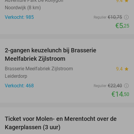
Adventure Park De Rollygolf
9.4
star
Noordwijk (8 km)
Verkocht: 985
€10
,75
Regulier
€5
,25
favorite_border
2-gangen keuzelunch bij Brasserie
35%
Meelfabriek Zijlstroom
Brasserie Meelfabriek Zijlstroom
9.4
star
Leiderdorp
Verkocht: 468
€22
,40
Regulier
€14
,50
favorite_border
Ticket voor Molen- en Merentocht over de
24%
Kagerplassen (3 uur)