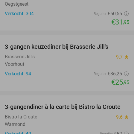
Oegstgeest
Verkocht: 304
€50
,55
Regulier
€31
,95
favorite_border
3-gangen keuzediner bij Brasserie Jill's
28%
Brasserie Jill's
9.7
star
Voorhout
Verkocht: 94
€36
,25
Regulier
€25
,95
favorite_border
3-gangendiner à la carte bij Bistro la Croute
42%
Bistro la Croute
9.6
star
Warmond
Verkocht: 40
€52