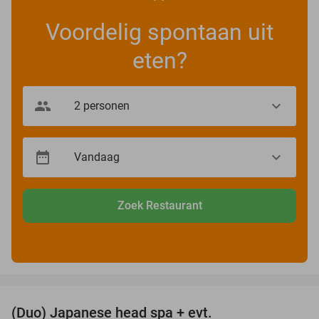
Voordelig spontaan uit
eten?
Zoek Restaurant
favorite_border
(Duo) Japanese head spa + evt.
45%