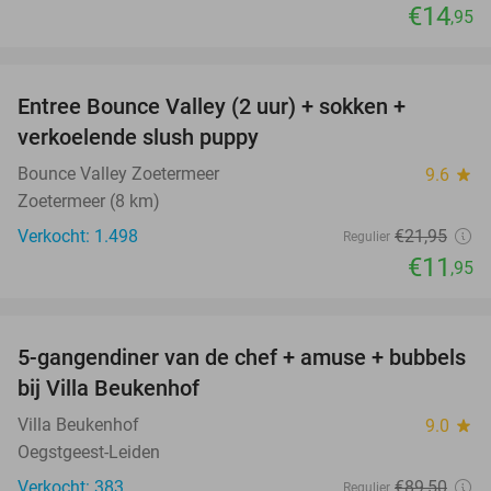
€14
,95
favorite_border
Entree Bounce Valley (2 uur) + sokken +
46%
verkoelende slush puppy
Bounce Valley Zoetermeer
9.6
star
Zoetermeer (8 km)
Verkocht: 1.498
€21
,95
Regulier
€11
,95
favorite_border
5-gangendiner van de chef + amuse + bubbels
51%
bij Villa Beukenhof
Villa Beukenhof
9.0
star
Oegstgeest-Leiden
Verkocht: 383
€89
,50
Regulier