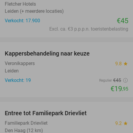
Fletcher Hotels
Leiden (+ meerdere locaties)
€45
Verkocht: 17.900
Excl. ca. €3 p.p.p.n. toeristenbelasting
favorite_border
Kappersbehandeling naar keuze
56%
Veronikappers
9.8
star
Leiden
Verkocht: 19
€45
Regulier
€19
,95
favorite_border
Entree tot Familiepark Drievliet
21%
Familiepark Drievliet
9.2
star
Den Haag (12 km)