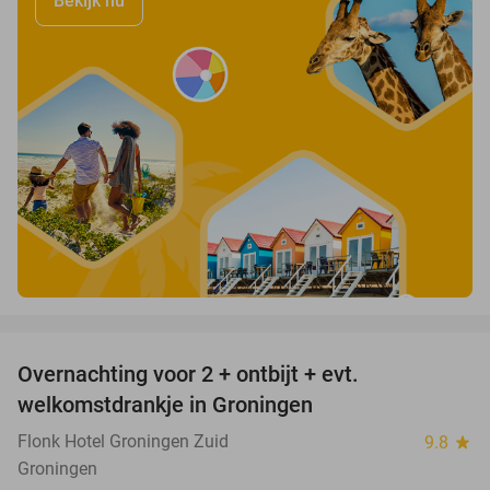
Bekijk nu
favorite_border
Overnachting voor 2 + ontbijt + evt.
45%
welkomstdrankje in Groningen
Flonk Hotel Groningen Zuid
9.8
star
Groningen