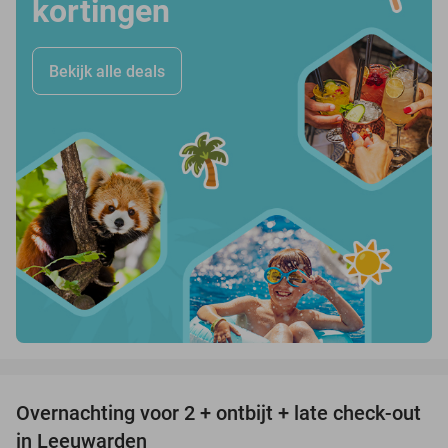
kortingen
Bekijk alle deals
favorite_border
Overnachting voor 2 + ontbijt + late check-out
39%
in Leeuwarden