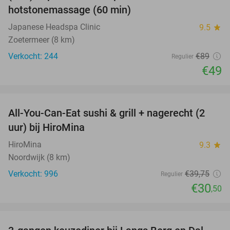
hotstonemassage (60 min)
Japanese Headspa Clinic
9.5
star
Zoetermeer (8 km)
Verkocht: 244
€89
Regulier
€49
favorite_border
All-You-Can-Eat sushi & grill + nagerecht (2
23%
uur) bij HiroMina
HiroMina
9.3
star
Noordwijk (8 km)
Verkocht: 996
€39
,75
Regulier
€30
,50
favorite_border