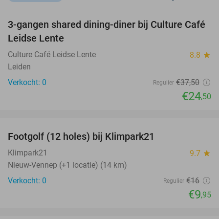
favorite_border
3-gangen shared dining-diner bij Culture Café
35%
NEW
Leidse Lente
TODAY
Culture Café Leidse Lente
8.8
star
Leiden
Verkocht: 0
€37
,50
Regulier
€24
,50
favorite_border
Footgolf (12 holes) bij Klimpark21
38%
NEW
TODAY
Klimpark21
9.7
star
Nieuw-Vennep (+1 locatie) (14 km)
Verkocht: 0
€16
Regulier
€9
,95
favorite_border