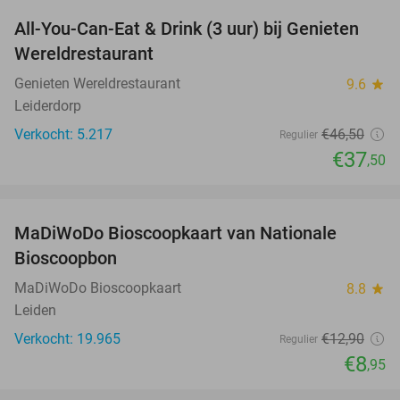
All-You-Can-Eat & Drink (3 uur) bij Genieten
19%
Wereldrestaurant
Genieten Wereldrestaurant
9.6
star
Leiderdorp
Verkocht: 5.217
€46
,50
Regulier
€37
,50
favorite_border
MaDiWoDo Bioscoopkaart van Nationale
31%
Bioscoopbon
MaDiWoDo Bioscoopkaart
8.8
star
Leiden
Verkocht: 19.965
€12
,90
Regulier
€8
,95
favorite_border