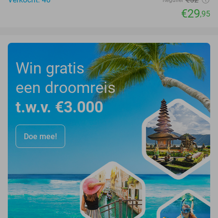
Regulier
€29
,95
Win gratis
een droomreis
t.w.v. €3.000
Doe mee!