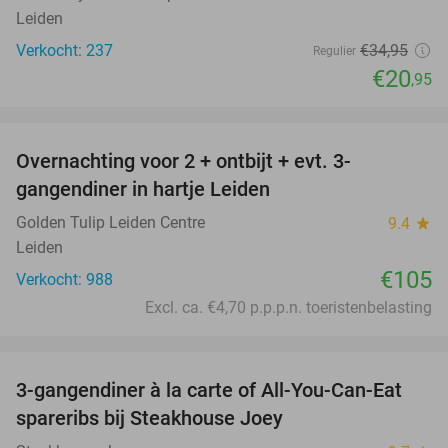
Leiden
Verkocht: 237
€34
,95
Regulier
€20
,95
favorite_border
Overnachting voor 2 + ontbijt + evt. 3-
gangendiner in hartje Leiden
Golden Tulip Leiden Centre
9.4
star
Leiden
€105
Verkocht: 988
Excl. ca. €4,70 p.p.p.n. toeristenbelasting
favorite_border
3-gangendiner à la carte of All-You-Can-Eat
32%
spareribs bij Steakhouse Joey