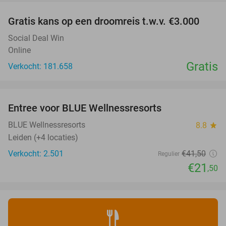
Gratis kans op een droomreis t.w.v. €3.000
Social Deal Win
Online
Gratis
Verkocht: 181.658
favorite_border
Entree voor BLUE Wellnessresorts
48%
BLUE Wellnessresorts
8.8
star
Leiden (+4 locaties)
Verkocht: 2.501
€41
,50
Regulier
€21
,50