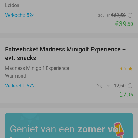
Leiden
Verkocht: 524
€62
,50
Regulier
€39
,50
favorite_border
Entreeticket Madness Minigolf Experience +
36%
evt. snacks
Madness Minigolf Experience
9.5
star
Warmond
Verkocht: 672
€12
,50
Regulier
€7
,95
Geniet van een
zomer vol