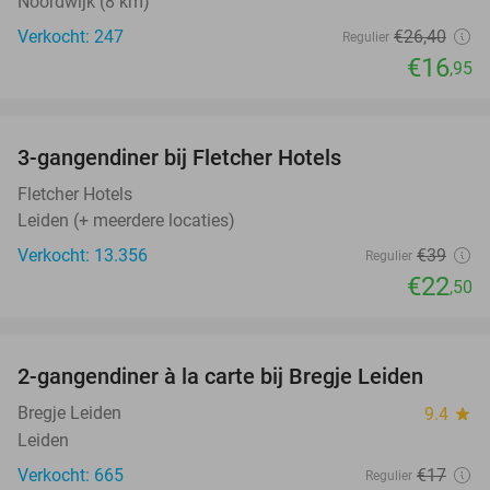
Noordwijk (8 km)
Verkocht: 247
€26
,40
Regulier
€16
,95
favorite_border
3-gangendiner bij Fletcher Hotels
42%
Fletcher Hotels
Leiden (+ meerdere locaties)
Verkocht: 13.356
€39
Regulier
€22
,50
favorite_border
2-gangendiner à la carte bij Bregje Leiden
12%
Bregje Leiden
9.4
star
Leiden
Verkocht: 665
€17
Regulier