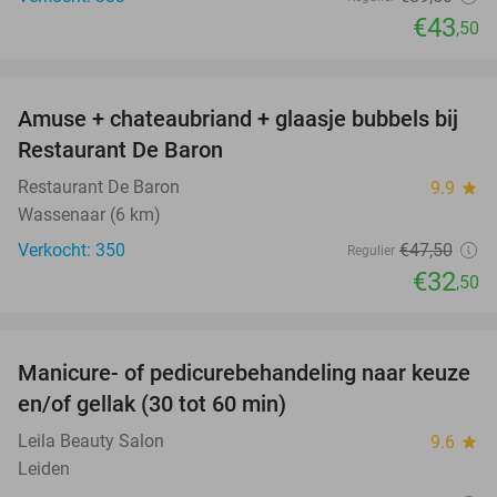
€43
,50
favorite_border
Amuse + chateaubriand + glaasje bubbels bij
32%
Restaurant De Baron
Restaurant De Baron
9.9
star
Wassenaar (6 km)
Verkocht: 350
€47
,50
Regulier
€32
,50
favorite_border
Manicure- of pedicurebehandeling naar keuze
37%
en/of gellak (30 tot 60 min)
Leila Beauty Salon
9.6
star
Leiden