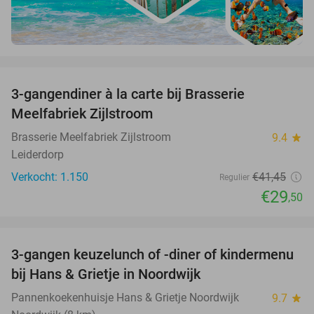
favorite_border
3-gangendiner à la carte bij Brasserie
29%
Meelfabriek Zijlstroom
Brasserie Meelfabriek Zijlstroom
9.4
star
Leiderdorp
Verkocht: 1.150
€41
,45
Regulier
€29
,50
favorite_border
3-gangen keuzelunch of -diner of kindermenu
36%
bij Hans & Grietje in Noordwijk
Pannenkoekenhuisje Hans & Grietje Noordwijk
9.7
star