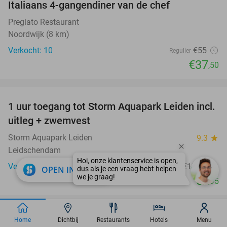
Italiaans 4-gangendiner van de chef
32%
Pregiato Restaurant
Noordwijk (8 km)
Verkocht: 10
€55
Regulier
€37
,50
favorite_border
1 uur toegang tot Storm Aquapark Leiden incl.
38%
uitleg + zwemvest
Storm Aquapark Leiden
9.3
star
Leidschendam
Verkocht: 4.456
€15
,95
Regulier
close
OPEN IN APP
€9
,95
favorite_border
Entree FORT FUN Abenteuerland
Home
Dichtbij
Restaurants
Hotels
Menu
32%