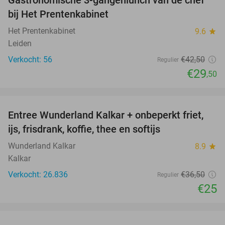
Gastronomische 3-gangenlunch van de chef
31%
bij Het Prentenkabinet
Het Prentenkabinet
9.6
star
Leiden
Verkocht: 56
€42
,50
Regulier
€29
,50
favorite_border
Entree Wunderland Kalkar + onbeperkt friet,
32%
ijs, frisdrank, koffie, thee en softijs
Wunderland Kalkar
8.9
star
Kalkar
Verkocht: 26.836
€36
,50
Regulier
€25
favorite_border