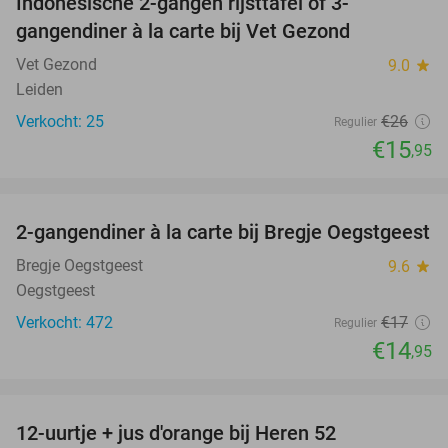
Indonesische 2-gangen rijsttafel of 3-
39%
gangendiner à la carte bij Vet Gezond
Vet Gezond
9.0
star
Leiden
Verkocht: 25
€26
Regulier
€15
,95
favorite_border
2-gangendiner à la carte bij Bregje Oegstgeest
12%
Bregje Oegstgeest
9.6
star
Oegstgeest
Verkocht: 472
€17
Regulier
€14
,95
favorite_border
12-uurtje + jus d'orange bij Heren 52
39%