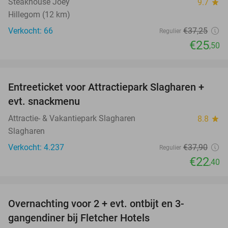
Steakhouse Joey
9.7
star
Hillegom (12 km)
Verkocht: 66
€37
,25
Regulier
€25
,50
favorite_border
Entreeticket voor Attractiepark Slagharen +
41%
evt. snackmenu
Attractie- & Vakantiepark Slagharen
8.8
star
Slagharen
Verkocht: 4.237
€37
,90
Regulier
€22
,40
favorite_border
Overnachting voor 2 + evt. ontbijt en 3-
gangendiner bij Fletcher Hotels