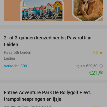
favorite_border
2- of 3-gangen keuzediner bij Pavarotti in
27%
Leiden
Pavarotti Leiden
9.3
star
Leiden
Verkocht: 300
€29
,50
Regulier
€21
,50
favorite_border
Entree Adventure Park De Rollygolf + evt.
51%
trampolinespringen en ijsje