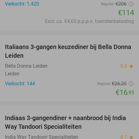
Verkocht: 1.420
€206
Regulier
€114
Excl. ca. €4,65 p.p.p.n. toeristenbelasting
favorite_border
Italiaans 3-gangen keuzediner bij Bella Donna
35%
Leiden
Bella Donna Leiden
9.0
star
Leiden
Verkocht: 144
€26
,20
Regulier
€16
,95
favorite_border
Indiaas 3-gangendiner + naanbrood bij India
40%
Way Tandoori Specialiteiten
India Way Tandoori Specialiteiten
8.7
star