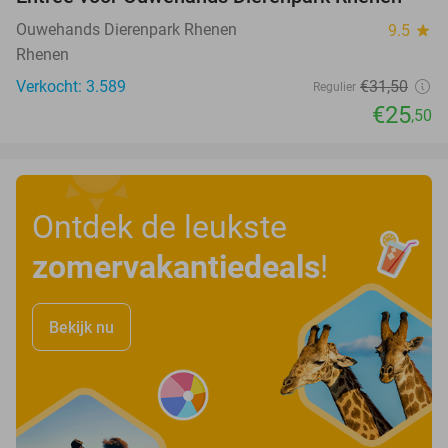
19%
Ouwehands Dierenpark Rhenen
9.5
star
Rhenen
Verkocht: 3.589
€31
,50
Regulier
€25
,50
Ontdek de leukste
zomervakantiedeals
!
Bekijk nu