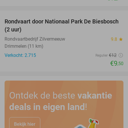
favorite_border
Rondvaart door Nationaal Park De Biesbosch
21%
(2 uur)
Rondvaartbedrijf Zilvermeeuw
9.8
star
Drimmelen (11 km)
Verkocht: 2.715
€12
Regulier
€9
,50
Ontdek de beste
vakantie
deals in eigen land
!
Bekijk hier