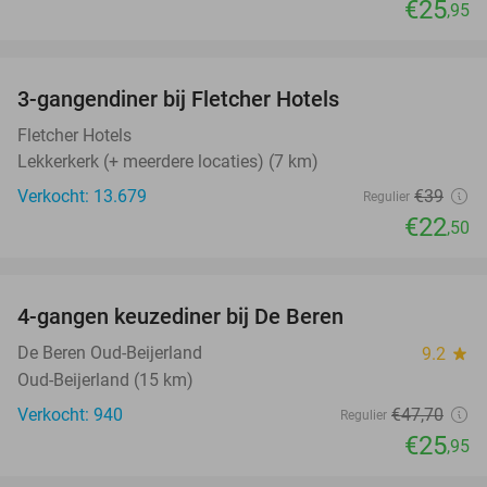
€25
,95
favorite_border
3-gangendiner bij Fletcher Hotels
42%
Fletcher Hotels
Lekkerkerk (+ meerdere locaties) (7 km)
Verkocht: 13.679
€39
Regulier
€22
,50
favorite_border
4-gangen keuzediner bij De Beren
46%
De Beren Oud-Beijerland
9.2
star
Oud-Beijerland (15 km)
Verkocht: 940
€47
,70
Regulier
€25
,95
favorite_border