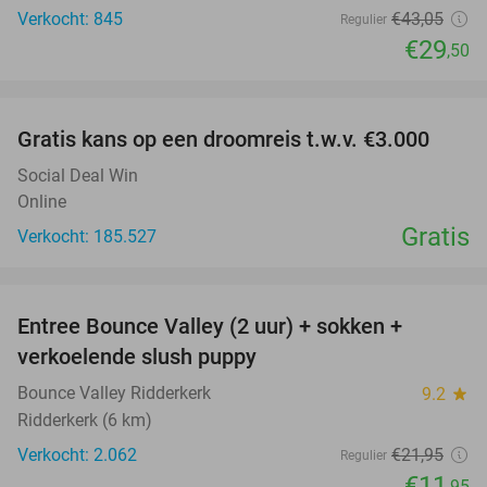
Verkocht: 845
€43
,05
Regulier
€29
,50
favorite_border
Gratis kans op een droomreis t.w.v. €3.000
Social Deal Win
Online
Gratis
Verkocht: 185.527
favorite_border
Entree Bounce Valley (2 uur) + sokken +
46%
verkoelende slush puppy
Bounce Valley Ridderkerk
9.2
star
Ridderkerk (6 km)
Verkocht: 2.062
€21
,95
Regulier
€11
,95