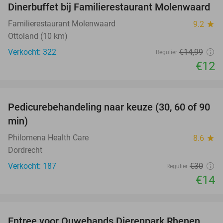
Dinerbuffet bij Familierestaurant Molenwaard
20%
Familierestaurant Molenwaard
9.2
star
Ottoland (10 km)
Verkocht: 322
€14
,99
Regulier
€12
favorite_border
Pedicurebehandeling naar keuze (30, 60 of 90
53%
min)
Philomena Health Care
8.6
star
Dordrecht
Verkocht: 187
€30
Regulier
€14
favorite_border
Entree voor Ouwehands Dierenpark Rhenen