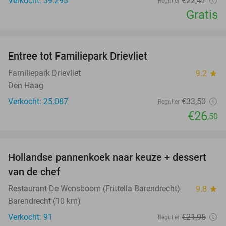
Verkocht: 39.293
€22
,47
Regulier
Gratis
favorite_border
Entree tot Familiepark Drievliet
21%
Familiepark Drievliet
9.2
star
Den Haag
Verkocht: 25.087
€33
,50
Regulier
€26
,50
favorite_border
Hollandse pannenkoek naar keuze + dessert
34%
van de chef
Restaurant De Wensboom (Frittella Barendrecht)
9.8
star
Barendrecht (10 km)
Verkocht: 91
€21
,95
Regulier