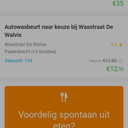
€35
favorite_border
Autowasbeurt naar keuze bij Wasstraat De
29%
Walvis
Wasstraat De Walvis
9.6
star
Papendrecht (+3 locaties)
Verkocht: 116
€17
,50
Regulier
€12
,50
Voordelig spontaan uit
eten?