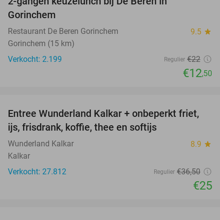
2-gangen keuzelunch bij De Beren in
43%
Gorinchem
Restaurant De Beren Gorinchem
9.5
star
Gorinchem (15 km)
Verkocht: 2.199
€22
Regulier
€12
,50
favorite_border
Entree Wunderland Kalkar + onbeperkt friet,
32%
ijs, frisdrank, koffie, thee en softijs
Wunderland Kalkar
8.9
star
Kalkar
Verkocht: 27.812
€36
,50
Regulier
€25
favorite_border