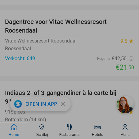
favorite_border
Dagentree voor Vitae Wellnessresort
49%
Roosendaal
Vitae Wellnessresort Roosendaal
9.6
star
Roosendaal
Verkocht: 649
€42
,50
Regulier
€21
,50
favorite_border
Indiaas 2- of 3-gangendiner à la carte bij
39%
91Spices
close
OPEN IN APP
91Spices
9.1
star
Rotterdam (14 km)
Verkocht: 782
€32
,20
Regulier
Home
Dichtbij
Restaurants
Hotels
Menu
€19
,50