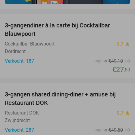
favorite_border
3-gangendiner à la carte bij Cocktailbar
44%
Blauwpoort
Cocktailbar Blauwpoort
9.7
star
Dordrecht
Verkocht: 187
€49
,10
Regulier
€27
,50
favorite_border
3-gangen shared dining-diner + amuse bij
29%
Restaurant DOK
Restaurant DOK
9.7
star
Zwijndrecht
Verkocht: 287
€49
,50
Regulier