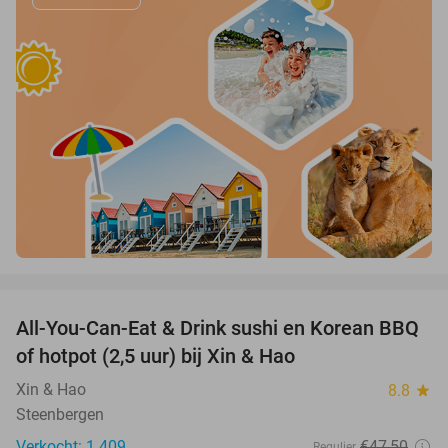
favorite_border
All-You-Can-Eat & Drink sushi en Korean BBQ
20%
of hotpot (2,5 uur) bij Xin & Hao
Xin & Hao
8.8
star
Steenbergen
Verkocht: 1.409
€47
,50
Regulier