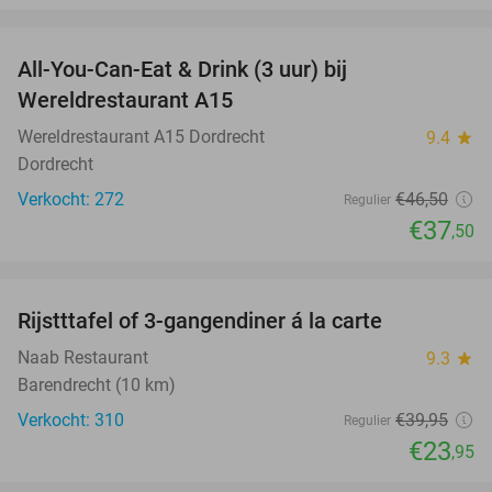
favorite_border
All-You-Can-Eat & Drink (3 uur) bij
19%
Wereldrestaurant A15
Wereldrestaurant A15 Dordrecht
9.4
star
Dordrecht
Verkocht: 272
€46
,50
Regulier
€37
,50
favorite_border
Rijstttafel of 3-gangendiner á la carte
40%
Naab Restaurant
9.3
star
Barendrecht (10 km)
Verkocht: 310
€39
,95
Regulier
€23
,95