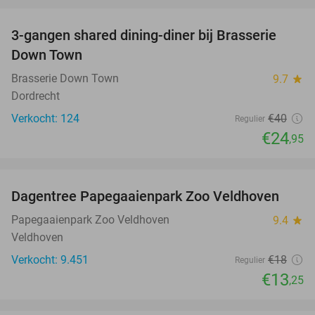
favorite_border
3-gangen shared dining-diner bij Brasserie
38%
Down Town
Brasserie Down Town
9.7
star
Dordrecht
Verkocht: 124
€40
Regulier
€24
,95
favorite_border
Dagentree Papegaaienpark Zoo Veldhoven
26%
Papegaaienpark Zoo Veldhoven
9.4
star
Veldhoven
Verkocht: 9.451
€18
Regulier
€13
,25
favorite_border