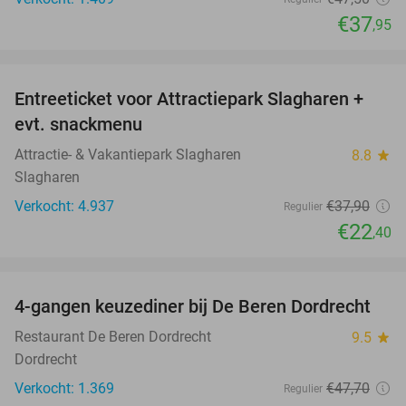
€37
,95
favorite_border
Entreeticket voor Attractiepark Slagharen +
41%
evt. snackmenu
Attractie- & Vakantiepark Slagharen
8.8
star
Slagharen
Verkocht: 4.937
€37
,90
Regulier
€22
,40
favorite_border
4-gangen keuzediner bij De Beren Dordrecht
46%
Restaurant De Beren Dordrecht
9.5
star
Dordrecht
Verkocht: 1.369
€47
,70
Regulier