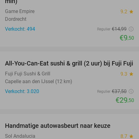
min)
Game Empire
9.2
star
Dordrecht
Verkocht: 494
€14
,99
Regulier
€9
,50
favorite_border
All-You-Can-Eat sushi & grill (2 uur) bij Fuji Fuji
21%
Fuji Fuji Sushi & Grill
9.3
star
Capelle aan den IJssel (12 km)
Verkocht: 3.020
€37
,50
Regulier
€29
,50
favorite_border
Handmatige autowasbeurt naar keuze
64%
Sol Andalucia
8.7
star