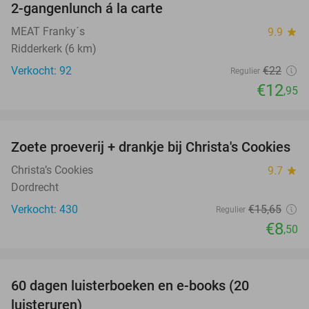
2-gangenlunch á la carte
41%
MEAT Franky´s
9.9
star
Ridderkerk (6 km)
Verkocht: 92
€22
Regulier
€12
,95
favorite_border
Zoete proeverij + drankje bij Christa's Cookies
46%
Christa’s Cookies
9.7
star
Dordrecht
Verkocht: 430
€15
,65
Regulier
€8
,50
favorite_border
100%
60 dagen luisterboeken en e-books (20
luisteruren)