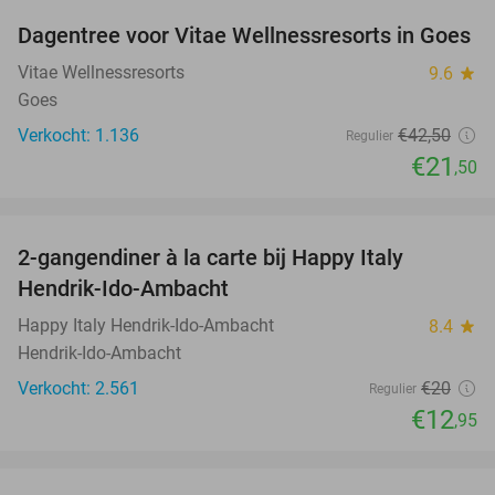
Dagentree voor Vitae Wellnessresorts in Goes
49%
Vitae Wellnessresorts
9.6
star
Goes
Verkocht: 1.136
€42
,50
Regulier
€21
,50
favorite_border
2-gangendiner à la carte bij Happy Italy
35%
Hendrik-Ido-Ambacht
Happy Italy Hendrik-Ido-Ambacht
8.4
star
Hendrik-Ido-Ambacht
Verkocht: 2.561
€20
Regulier
€12
,95
favorite_border