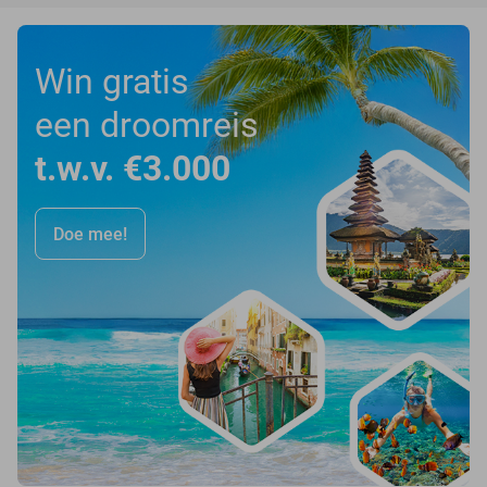
Win gratis
een droomreis
t.w.v. €3.000
Doe mee!