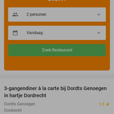
Zoek Restaurant
favorite_border
3-gangendiner à la carte bij Dordts Genoegen
31%
in hartje Dordrecht
Dordts Genoegen
9.8
star
Dordrecht