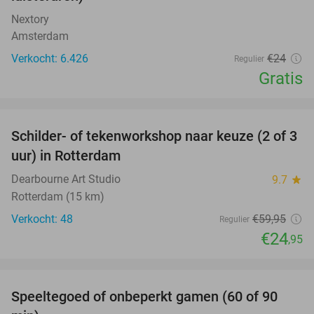
Nextory
Amsterdam
Verkocht: 6.426
€24
Regulier
Gratis
favorite_border
Schilder- of tekenworkshop naar keuze (2 of 3
58%
uur) in Rotterdam
Dearbourne Art Studio
9.7
star
Rotterdam (15 km)
Verkocht: 48
€59
,95
Regulier
€24
,95
favorite_border
Speeltegoed of onbeperkt gamen (60 of 90
37%