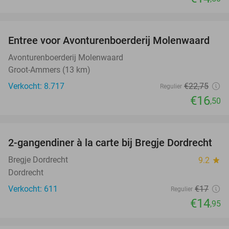
favorite_border
Entree voor Avonturenboerderij Molenwaard
27%
Avonturenboerderij Molenwaard
Groot-Ammers (13 km)
Verkocht: 8.717
€22
,75
Regulier
€16
,50
favorite_border
2-gangendiner à la carte bij Bregje Dordrecht
12%
Bregje Dordrecht
9.2
star
Dordrecht
Verkocht: 611
€17
Regulier
€14
,95
favorite_border