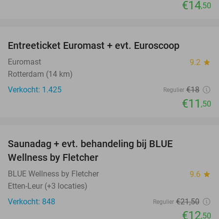
€14
,50
favorite_border
Entreeticket Euromast + evt. Euroscoop
36%
Euromast
9.2
star
Rotterdam (14 km)
Verkocht: 1.425
€18
Regulier
€11
,50
favorite_border
Saunadag + evt. behandeling bij BLUE
42%
Wellness by Fletcher
BLUE Wellness by Fletcher
9.6
star
Etten-Leur (+3 locaties)
Verkocht: 848
€21
,50
Regulier
€12
,50