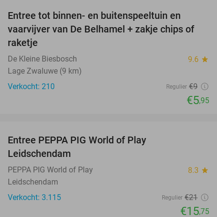
Entree tot binnen- en buitenspeeltuin en
34%
vaarvijver van De Belhamel + zakje chips of
raketje
De Kleine Biesbosch
9.6
star
Lage Zwaluwe (9 km)
Verkocht: 210
€9
Regulier
€5
,95
favorite_border
Entree PEPPA PIG World of Play
25%
Leidschendam
PEPPA PIG World of Play
8.3
star
Leidschendam
Verkocht: 3.115
€21
Regulier
€15
,75