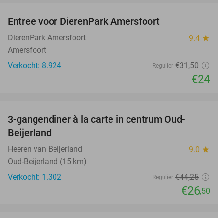
Entree voor DierenPark Amersfoort
24%
DierenPark Amersfoort
9.4
star
Amersfoort
Verkocht: 8.924
€31
,50
Regulier
€24
favorite_border
3-gangendiner à la carte in centrum Oud-
40%
Beijerland
Heeren van Beijerland
9.0
star
Oud-Beijerland (15 km)
Verkocht: 1.302
€44
,25
Regulier
€26
,50