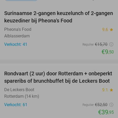
favorite_border
Surinaamse 2-gangen keuzelunch of 2-gangen
39%
keuzediner bij Pheona's Food
Pheona's Food
9.6
star
Alblasserdam
Verkocht: 41
€15
,70
Regulier
€9
,50
favorite_border
Rondvaart (2 uur) door Rotterdam + onbeperkt
24%
spareribs of brunchbuffet bij de Leckers Boot
De Leckers Boot
9.1
star
Rotterdam (14 km)
Verkocht: 61
€52
,50
Regulier
€39
,95