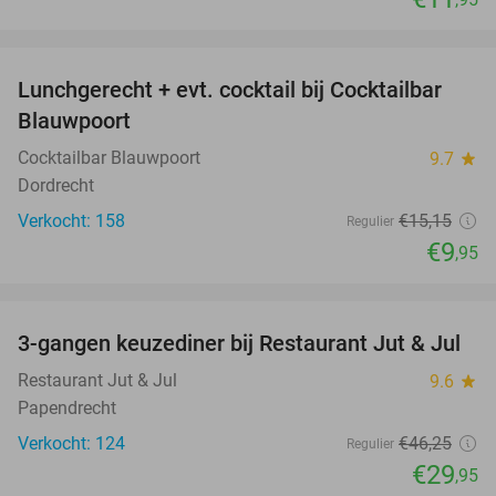
favorite_border
Lunchgerecht + evt. cocktail bij Cocktailbar
34%
Blauwpoort
Cocktailbar Blauwpoort
9.7
star
Dordrecht
Verkocht: 158
€15
,15
Regulier
€9
,95
favorite_border
3-gangen keuzediner bij Restaurant Jut & Jul
35%
Restaurant Jut & Jul
9.6
star
Papendrecht
Verkocht: 124
€46
,25
Regulier
€29
,95