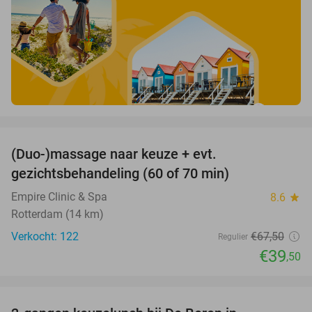
favorite_border
(Duo-)massage naar keuze + evt.
41%
gezichtsbehandeling (60 of 70 min)
Empire Clinic & Spa
8.6
star
Rotterdam (14 km)
Verkocht: 122
€67
,50
Regulier
€39
,50
favorite_border