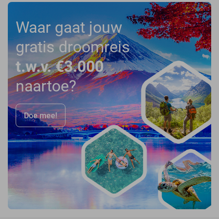
Waar gaat jouw
gratis droomreis
t.w.v. €3.000
naartoe?
Doe mee!