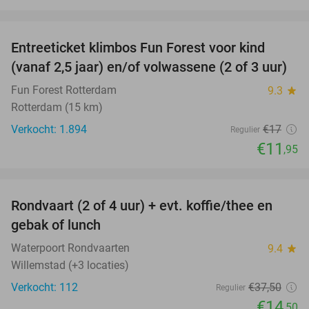
favorite_border
Entreeticket klimbos Fun Forest voor kind
30%
(vanaf 2,5 jaar) en/of volwassene (2 of 3 uur)
Fun Forest Rotterdam
9.3
star
Rotterdam (15 km)
Verkocht: 1.894
€17
Regulier
€11
,95
favorite_border
Rondvaart (2 of 4 uur) + evt. koffie/thee en
61%
gebak of lunch
Waterpoort Rondvaarten
9.4
star
Willemstad (+3 locaties)
Verkocht: 112
€37
,50
Regulier
€14
,50