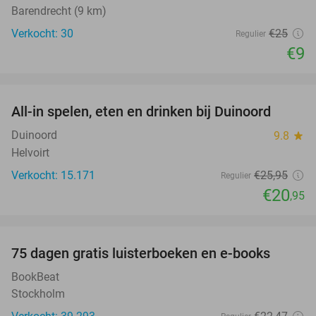
Barendrecht (9 km)
Verkocht: 30
€25
Regulier
€9
favorite_border
All-in spelen, eten en drinken bij Duinoord
19%
Duinoord
9.8
star
Helvoirt
Verkocht: 15.171
€25
,95
Regulier
€20
,95
favorite_border
100%
75 dagen gratis luisterboeken en e-books
BookBeat
Stockholm