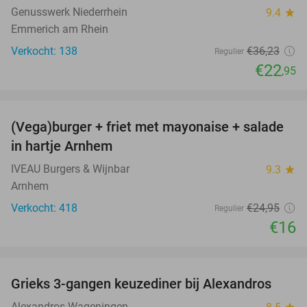
Genusswerk Niederrhein
9.4
star
Emmerich am Rhein
Verkocht: 138
€36
,23
Regulier
€22
,95
favorite_border
(Vega)burger + friet met mayonaise + salade
36%
in hartje Arnhem
IVEAU Burgers & Wijnbar
9.3
star
Arnhem
Verkocht: 418
€24
,95
Regulier
€16
favorite_border
Grieks 3-gangen keuzediner bij Alexandros
31%
Alexandros Wageningen