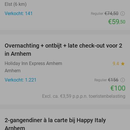
Elst (6 km)
Verkocht: 141
€74
,50
Regulier
€59
,50
favorite_border
Overnachting + ontbijt + late check-out voor 2
36%
in Arnhem
Holiday Inn Express Arnhem
9.4
star
Arnhem
Verkocht: 1.221
€156
Regulier
€100
Excl. ca. €3,59 p.p.p.n. toeristenbelasting
favorite_border
2-gangendiner à la carte bij Happy Italy
35%
Arnhem