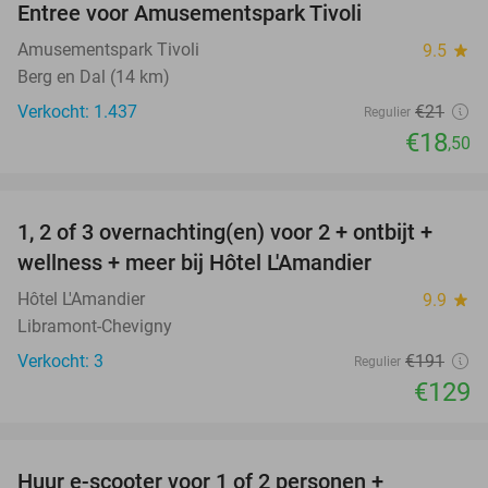
Entree voor Amusementspark Tivoli
12%
Amusementspark Tivoli
9.5
star
Berg en Dal (14 km)
Verkocht: 1.437
€21
Regulier
€18
,50
favorite_border
1, 2 of 3 overnachting(en) voor 2 + ontbijt +
32%
NEW
wellness + meer bij Hôtel L'Amandier
TODAY
Hôtel L'Amandier
9.9
star
Libramont-Chevigny
Verkocht: 3
€191
Regulier
€129
favorite_border
Huur e-scooter voor 1 of 2 personen +