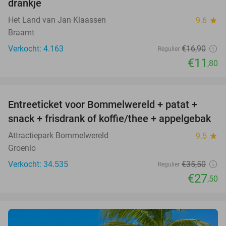
drankje
Het Land van Jan Klaassen
9.6
star
Braamt
Verkocht: 4.163
€16
,90
Regulier
€11
,80
favorite_border
Entreeticket voor Bommelwereld + patat +
23%
snack + frisdrank of koffie/thee + appelgebak
Attractiepark Bommelwereld
9.5
star
Groenlo
Verkocht: 34.535
€35
,50
Regulier
€27
,50