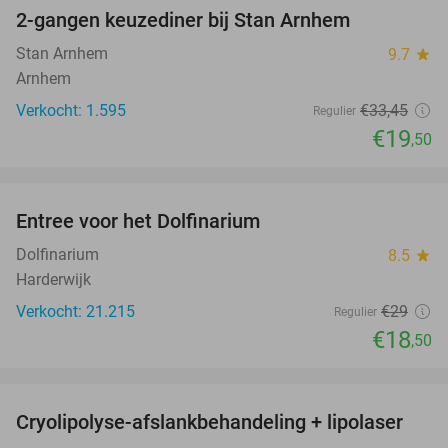
2-gangen keuzediner bij Stan Arnhem
42%
Stan Arnhem
9.7
star
Arnhem
Verkocht: 1.595
€33
,45
Regulier
€19
,50
favorite_border
Entree voor het Dolfinarium
36%
Dolfinarium
8.5
star
Harderwijk
Verkocht: 21.215
€29
Regulier
€18
,50
favorite_border
Cryolipolyse-afslankbehandeling + lipolaser
83%