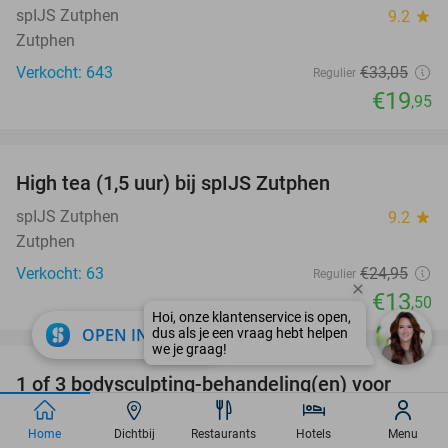
spIJS Zutphen
9.2
star
Zutphen
Verkocht: 643
€33
,05
Regulier
€19
,95
favorite_border
High tea (1,5 uur) bij spIJS Zutphen
46%
spIJS Zutphen
9.2
star
Zutphen
Verkocht: 63
€24
,95
Regulier
€13
,50
favorite_border
close
OPEN IN APP
1 of 3 bodysculpting-behandeling(en) voor
71%
zone naar keuze
Home
Dichtbij
Restaurants
Hotels
Menu
N.O.A. Trinity Body Shaping
8.8
star