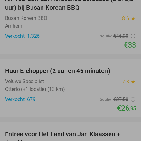
30%
uur) bij Busan Korean BBQ
Busan Korean BBQ
8.6
star
Arnhem
Verkocht: 1.326
€46
,90
Regulier
€33
favorite_border
Huur E-chopper (2 uur en 45 minuten)
28%
Veluwe Specialist
7.8
star
Otterlo (+1 locatie) (13 km)
Verkocht: 679
€37
,50
Regulier
€26
,95
favorite_border
Entree voor Het Land van Jan Klaassen +
30%