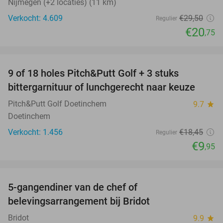
Nijmegen (+2 locaties) (11 km)
Verkocht: 4.609
€29
,50
Regulier
€20
,75
favorite_border
9 of 18 holes Pitch&Putt Golf + 3 stuks
46%
bittergarnituur of lunchgerecht naar keuze
Pitch&Putt Golf Doetinchem
9.7
star
Doetinchem
Verkocht: 1.456
€18
,45
Regulier
€9
,95
favorite_border
5-gangendiner van de chef of
20%
belevingsarrangement bij Bridot
Bridot
9.9
star