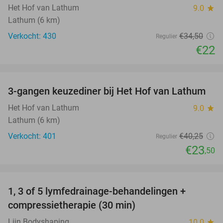
Het Hof van Lathum
9.0
star
Lathum (6 km)
Verkocht: 430
€34
,50
Regulier
€22
favorite_border
3-gangen keuzediner bij Het Hof van Lathum
42%
Het Hof van Lathum
9.0
star
Lathum (6 km)
Verkocht: 401
€40
,25
Regulier
€23
,50
favorite_border
1, 3 of 5 lymfedrainage-behandelingen +
51%
compressietherapie (30 min)
Lijn Bodyshaping
10.0
star