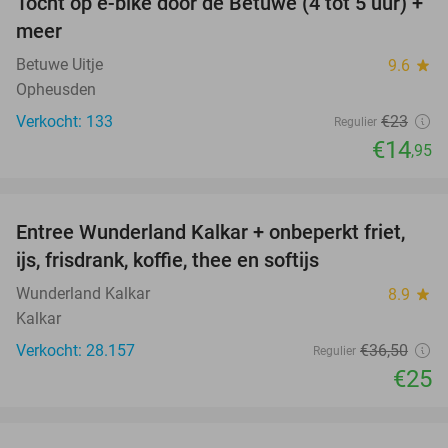
Tocht op e-bike door de Betuwe (4 tot 5 uur) +
35%
meer
Betuwe Uitje
9.6
star
Opheusden
Verkocht: 133
€23
Regulier
€14
,95
favorite_border
Entree Wunderland Kalkar + onbeperkt friet,
32%
ijs, frisdrank, koffie, thee en softijs
Wunderland Kalkar
8.9
star
Kalkar
Verkocht: 28.157
€36
,50
Regulier
€25
favorite_border