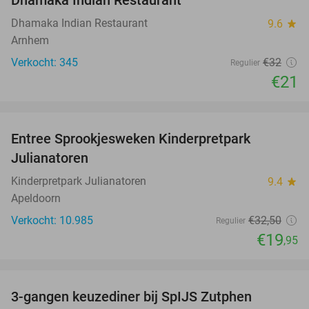
Dhamaka Indian Restaurant
Dhamaka Indian Restaurant
9.6
star
Arnhem
Verkocht: 345
€32
Regulier
€21
favorite_border
Entree Sprookjesweken Kinderpretpark
39%
Julianatoren
Kinderpretpark Julianatoren
9.4
star
Apeldoorn
Verkocht: 10.985
€32
,50
Regulier
€19
,95
favorite_border
3-gangen keuzediner bij SpIJS Zutphen
40%