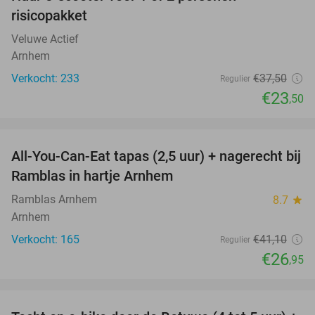
37%
risicopakket
Veluwe Actief
Arnhem
Verkocht: 233
€37
,50
Regulier
€23
,50
favorite_border
All-You-Can-Eat tapas (2,5 uur) + nagerecht bij
34%
Ramblas in hartje Arnhem
Ramblas Arnhem
8.7
star
Arnhem
Verkocht: 165
€41
,10
Regulier
€26
,95
favorite_border