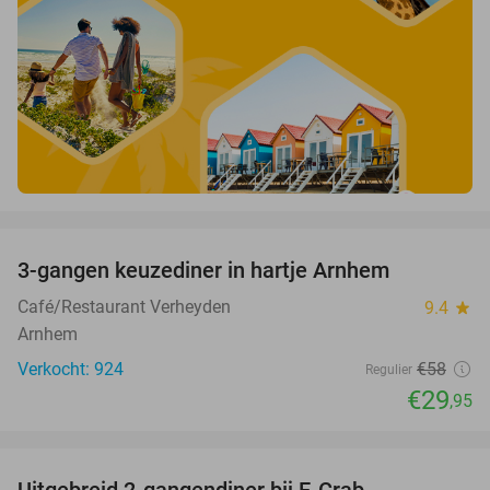
favorite_border
3-gangen keuzediner in hartje Arnhem
48%
Café/Restaurant Verheyden
9.4
star
Arnhem
Verkocht: 924
€58
Regulier
€29
,95
favorite_border