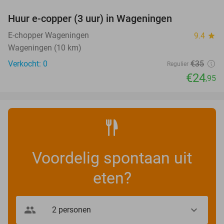
Huur e-copper (3 uur) in Wageningen
29%
NEW
TODAY
E-chopper Wageningen
9.4
star
Wageningen (10 km)
Verkocht: 0
€35
Regulier
€24
,95
Voordelig spontaan uit
eten?