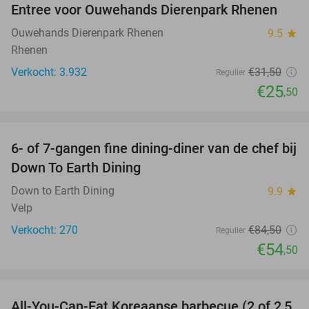
Entree voor Ouwehands Dierenpark Rhenen
19%
Ouwehands Dierenpark Rhenen
9.5
star
Rhenen
Verkocht: 3.932
€31
,50
Regulier
€25
,50
favorite_border
6- of 7-gangen fine dining-diner van de chef bij
36%
Down To Earth Dining
Down to Earth Dining
9.9
star
Velp
Verkocht: 270
€84
,50
Regulier
€54
,50
favorite_border
All-You-Can-Eat Koreaanse barbecue (2 of 2,5