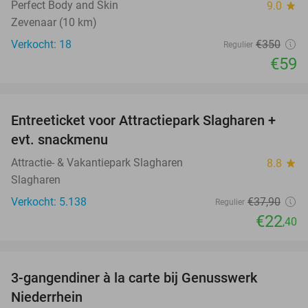
Perfect Body and Skin
9.0
star
Zevenaar (10 km)
Verkocht: 18
€350
Regulier
€59
favorite_border
Entreeticket voor Attractiepark Slagharen +
41%
evt. snackmenu
Attractie- & Vakantiepark Slagharen
8.8
star
Slagharen
Verkocht: 5.138
€37
,90
Regulier
€22
,40
favorite_border
3-gangendiner à la carte bij Genusswerk
37%
Niederrhein