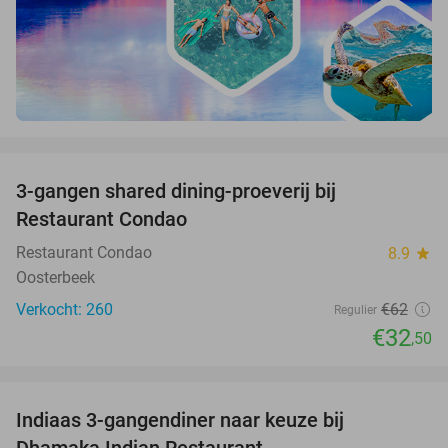
favorite_border
3-gangen shared dining-proeverij bij
48%
Restaurant Condao
Restaurant Condao
8.9
star
Oosterbeek
Verkocht: 260
€62
Regulier
€32
,50
favorite_border
Indiaas 3-gangendiner naar keuze bij
34%