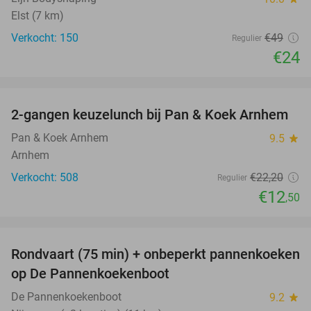
Elst (7 km)
Verkocht: 150
€49
Regulier
€24
favorite_border
2-gangen keuzelunch bij Pan & Koek Arnhem
44%
Pan & Koek Arnhem
9.5
star
Arnhem
Verkocht: 508
€22
,20
Regulier
€12
,50
favorite_border
Rondvaart (75 min) + onbeperkt pannenkoeken
30%
op De Pannenkoekenboot
De Pannenkoekenboot
9.2
star