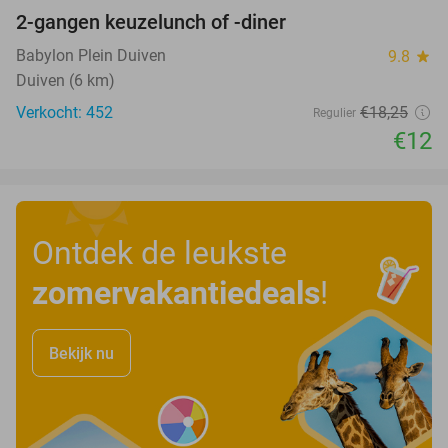
2-gangen keuzelunch of -diner
34%
Babylon Plein Duiven
9.8
star
Duiven (6 km)
Verkocht: 452
€18
,25
Regulier
€12
Ontdek de leukste
zomervakantiedeals
!
Bekijk nu