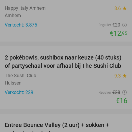
Happy Italy Arnhem
8.6
star
Arnhem
Verkocht: 3.875
€20
Regulier
€12
,95
favorite_border
2 pokébowls, sushibox naar keuze (40 stuks)
43%
of partyschaal voor afhaal bij The Sushi Club
The Sushi Club
9.3
star
Huissen
Verkocht: 229
€28
Regulier
€16
favorite_border
Entree Bounce Valley (2 uur) + sokken +
41%