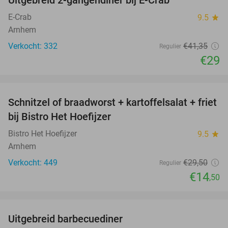
Uitgebreid 2-gangendiner bij E-Crab
30%
E-Crab
9.5
star
Arnhem
Verkocht: 332
€41
,35
Regulier
€29
favorite_border
Schnitzel of braadworst + kartoffelsalat + friet
51%
bij Bistro Het Hoefijzer
Bistro Het Hoefijzer
9.5
star
Arnhem
Verkocht: 449
€29
,50
Regulier
€14
,50
favorite_border
Uitgebreid barbecuediner
36%