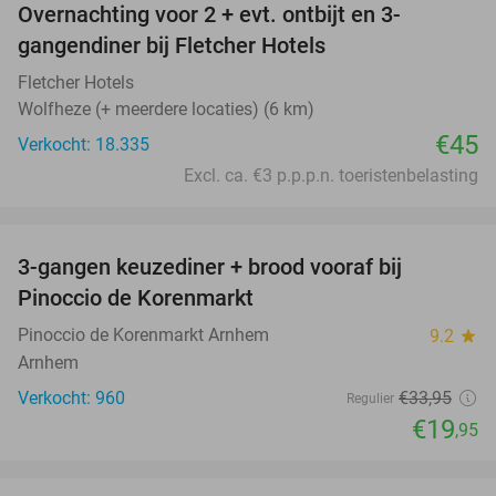
Overnachting voor 2 + evt. ontbijt en 3-
gangendiner bij Fletcher Hotels
Fletcher Hotels
Wolfheze (+ meerdere locaties) (6 km)
€45
Verkocht: 18.335
Excl. ca. €3 p.p.p.n. toeristenbelasting
favorite_border
3-gangen keuzediner + brood vooraf bij
41%
Pinoccio de Korenmarkt
Pinoccio de Korenmarkt Arnhem
9.2
star
Arnhem
Verkocht: 960
€33
,95
Regulier
€19
,95
favorite_border