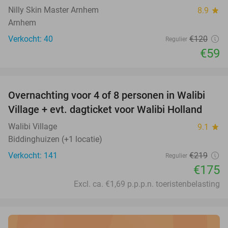
Nilly Skin Master Arnhem
8.9
star
Arnhem
Verkocht: 40
€120
Regulier
€59
favorite_border
Overnachting voor 4 of 8 personen in Walibi
20%
Village + evt. dagticket voor Walibi Holland
Walibi Village
9.1
star
Biddinghuizen (+1 locatie)
Verkocht: 141
€219
Regulier
€175
Excl. ca. €1,69 p.p.p.n. toeristenbelasting