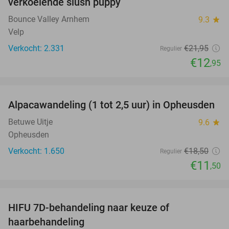
verkoelende slush puppy
Bounce Valley Arnhem
9.3
star
Velp
Verkocht: 2.331
€21
,95
Regulier
€12
,95
favorite_border
Alpacawandeling (1 tot 2,5 uur) in Opheusden
38%
Betuwe Uitje
9.6
star
Opheusden
Verkocht: 1.650
€18
,50
Regulier
€11
,50
favorite_border
HIFU 7D-behandeling naar keuze of
51%
haarbehandeling