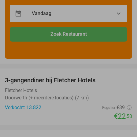
Zoek Restaurant
favorite_border
3-gangendiner bij Fletcher Hotels
42%
Fletcher Hotels
Doorwerth (+ meerdere locaties) (7 km)
Verkocht: 13.822
€39
Regulier
€22
,50
favorite_border