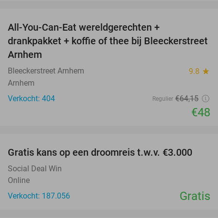
favorite_border
All-You-Can-Eat wereldgerechten +
25%
drankpakket + koffie of thee bij Bleeckerstreet
Arnhem
Bleeckerstreet Arnhem
9.8
star
Arnhem
Verkocht: 404
€64
,15
Regulier
€48
favorite_border
Gratis kans op een droomreis t.w.v. €3.000
Social Deal Win
Online
Gratis
Verkocht: 187.056
favorite_border