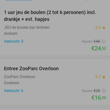
favorite_border
1 uur jeu de boulen (2 tot 6 personen) incl.
47%
NEW
drankje + evt. hapjes
TODAY
JEU de boules bar Arnhem
9.6
star
Arnhem
Verkocht: 0
€46
Regulier
€24
,50
favorite_border
Entree ZooParc Overloon
34%
NEW
TODAY
ZooParc Overloon
9.7
star
Overloon
Verkocht: 6
€25
Regulier
€16
,50