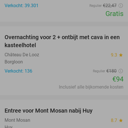
Verkocht: 39.301
€22
,47
Regulier
Gratis
favorite_border
Overnachting voor 2 + ontbijt met cava in een
48%
kasteelhotel
Château De Looz
9.3
star
Borgloon
Verkocht: 136
€180
Regulier
€94
Inclusief alle bijkomende kosten
favorite_border
Entree voor Mont Mosan nabij Huy
26%
Mont Mosan
8.7
star
Huy