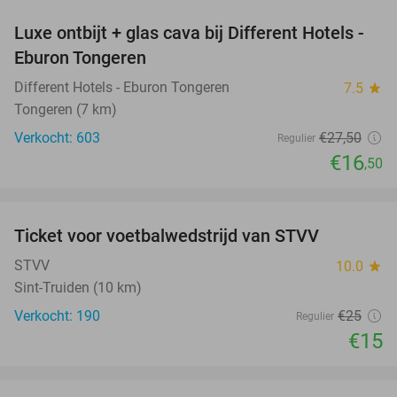
Luxe ontbijt + glas cava bij Different Hotels -
40%
Eburon Tongeren
Different Hotels - Eburon Tongeren
7.5
star
Tongeren (7 km)
Verkocht: 603
€27
,50
Regulier
€16
,50
favorite_border
Ticket voor voetbalwedstrijd van STVV
40%
STVV
10.0
star
Sint-Truiden (10 km)
Verkocht: 190
€25
Regulier
€15
favorite_border