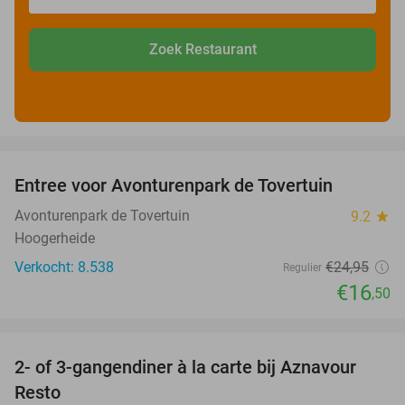
Zoek Restaurant
favorite_border
Entree voor Avonturenpark de Tovertuin
34%
Avonturenpark de Tovertuin
9.2
star
Hoogerheide
Verkocht: 8.538
€24
,95
Regulier
€16
,50
favorite_border
2- of 3-gangendiner à la carte bij Aznavour
31%
Resto