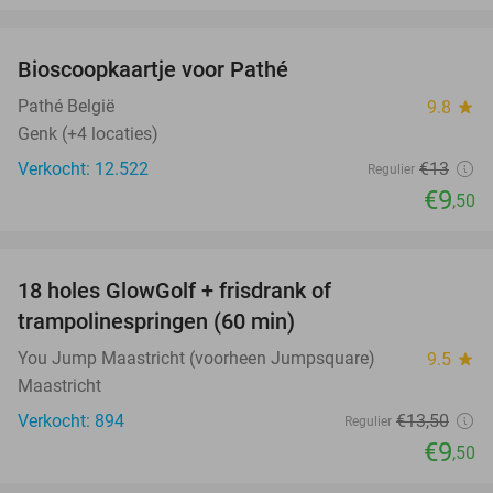
favorite_border
Bioscoopkaartje voor Pathé
27%
Pathé België
9.8
star
Genk (+4 locaties)
Verkocht: 12.522
€13
Regulier
€9
,50
favorite_border
18 holes GlowGolf + frisdrank of
30%
trampolinespringen (60 min)
You Jump Maastricht (voorheen Jumpsquare)
9.5
star
Maastricht
Verkocht: 894
€13
,50
Regulier
€9
,50
favorite_border