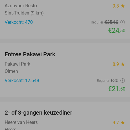
Aznavour Resto
9.8
star
Sint-Truiden (9 km)
Verkocht: 470
€35
,60
Regulier
€24
,50
favorite_border
Entree Pakawi Park
28%
Pakawi Park
8.9
star
Olmen
Verkocht: 12.648
€30
Regulier
€21
,50
favorite_border
2- of 3-gangen keuzediner
31%
Heere van Heers
9.7
star
Heers