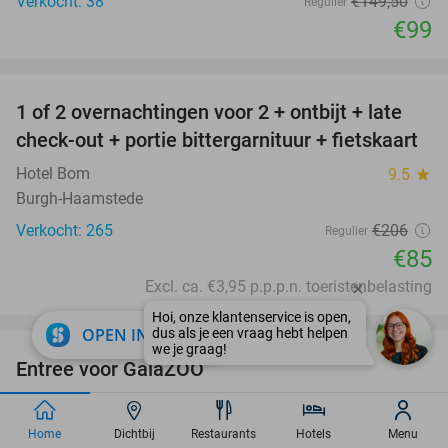
Verkocht: 38
€149
,50
Regulier
€99
favorite_border
1 of 2 overnachtingen voor 2 + ontbijt + late
59%
check-out + portie bittergarnituur + fietskaart
Hotel Bom
9.5
star
Burgh-Haamstede
Verkocht: 265
€206
Regulier
€85
Excl. ca. €3,95 p.p.p.n. toeristenbelasting
favorite_border
close
OPEN IN APP
Entree voor GaiaZOO
14%
GaiaZOO
9.2
star
Kerkrade
Home
Dichtbij
Restaurants
Hotels
Menu