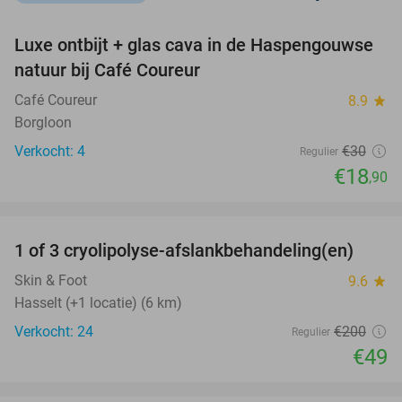
favorite_border
Luxe ontbijt + glas cava in de Haspengouwse
37%
NEW
natuur bij Café Coureur
TODAY
Café Coureur
8.9
star
Borgloon
Verkocht: 4
€30
Regulier
€18
,90
favorite_border
1 of 3 cryolipolyse-afslankbehandeling(en)
76%
Skin & Foot
9.6
star
Hasselt (+1 locatie) (6 km)
Verkocht: 24
€200
Regulier
€49