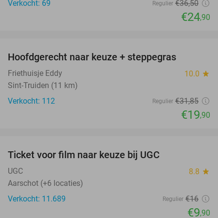
Verkocht: 69
€36
,50
Regulier
€24
,90
favorite_border
Hoofdgerecht naar keuze + steppegras
38%
Friethuisje Eddy
10.0
star
Sint-Truiden (11 km)
Verkocht: 112
€31
,85
Regulier
€19
,90
favorite_border
Ticket voor film naar keuze bij UGC
38%
UGC
8.8
star
Aarschot (+6 locaties)
Verkocht: 11.689
€16
Regulier
€9
,90