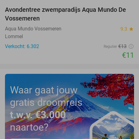
Avondentree zwemparadijs Aqua Mundo De
15%
Vossemeren
Aqua Mundo Vossemeren
9.3
star
Lommel
Verkocht: 6.302
€13
Regulier
€11
Waar gaat jouw
gratis droomreis
t.w.v. €3.000
naartoe?