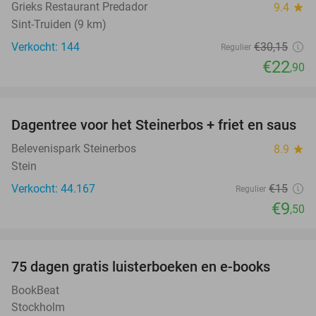
Grieks Restaurant Predador
9.4
star
Sint-Truiden (9 km)
Verkocht: 144
€30
,15
Regulier
€22
,90
favorite_border
Dagentree voor het Steinerbos + friet en saus
37%
Belevenispark Steinerbos
8.9
star
Stein
Verkocht: 44.167
€15
Regulier
€9
,50
favorite_border
100%
75 dagen gratis luisterboeken en e-books
BookBeat
Stockholm