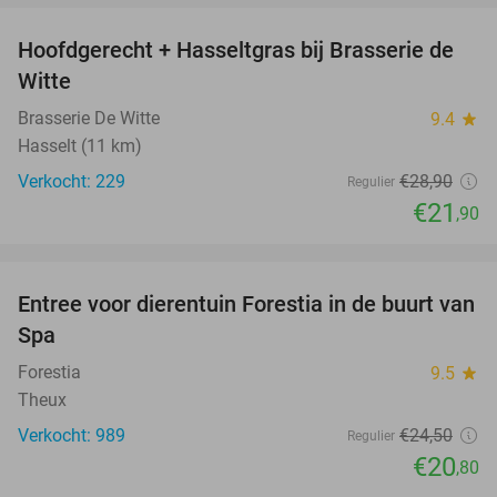
Hoofdgerecht + Hasseltgras bij Brasserie de
24%
Witte
Brasserie De Witte
9.4
star
Hasselt (11 km)
Verkocht: 229
€28
,90
Regulier
€21
,90
favorite_border
Entree voor dierentuin Forestia in de buurt van
15%
Spa
Forestia
9.5
star
Theux
Verkocht: 989
€24
,50
Regulier
€20
,80