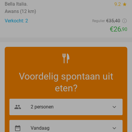
Bella Italia.
9.2
star
Awans (12 km)
Verkocht: 2
€35
,40
Regulier
€26
,90
Voordelig spontaan uit
eten?