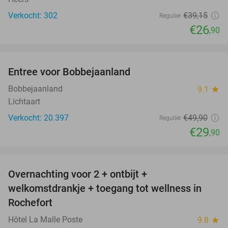
Verkocht: 302
€39
,15
Regulier
€26
,90
favorite_border
Entree voor Bobbejaanland
40%
Bobbejaanland
9.1
star
Lichtaart
Verkocht: 20.397
€49
,90
Regulier
€29
,90
favorite_border
Overnachting voor 2 + ontbijt +
49%
welkomstdrankje + toegang tot wellness in
Rochefort
Hôtel La Malle Poste
9.8
star