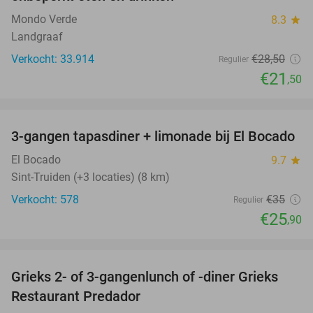
Mondo Verde
8.3
star
Landgraaf
Verkocht: 33.914
€28
,50
Regulier
€21
,50
favorite_border
3-gangen tapasdiner + limonade bij El Bocado
26%
El Bocado
9.7
star
Sint-Truiden (+3 locaties) (8 km)
Verkocht: 578
€35
Regulier
€25
,90
favorite_border
Grieks 2- of 3-gangenlunch of -diner Grieks
24%
Restaurant Predador