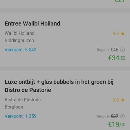
favorite_border
Entree Walibi Holland
25%
Walibi Holland
9.3
star
Biddinghuizen
Verkocht: 5.042
€46
Regulier
€34
,50
favorite_border
Luxe ontbijt + glas bubbels in het groen bij
26%
Bistro de Pastorie
Bistro de Pastorie
9.6
star
Borgloon
Verkocht: 1.359
€27
Regulier
€19
,90