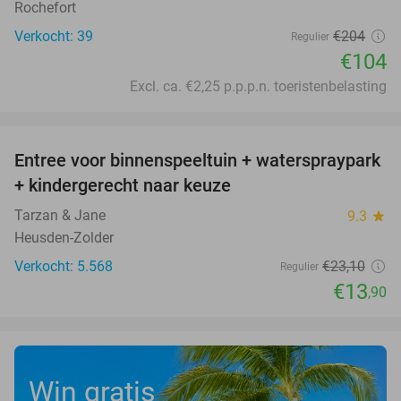
Rochefort
Verkocht: 39
€204
Regulier
€104
Excl. ca. €2,25 p.p.p.n. toeristenbelasting
favorite_border
Entree voor binnenspeeltuin + waterspraypark
40%
+ kindergerecht naar keuze
Tarzan & Jane
9.3
star
Heusden-Zolder
Verkocht: 5.568
€23
,10
Regulier
€13
,90
Win gratis