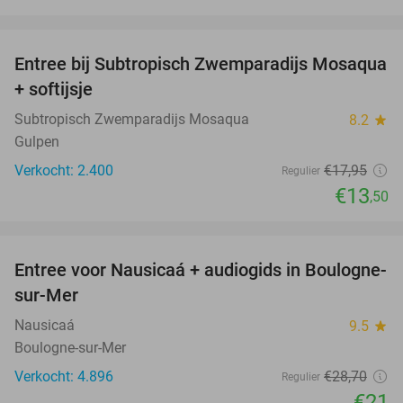
favorite_border
Entree bij Subtropisch Zwemparadijs Mosaqua
25%
+ softijsje
Subtropisch Zwemparadijs Mosaqua
8.2
star
Gulpen
Verkocht: 2.400
€17
,95
Regulier
€13
,50
favorite_border
Entree voor Nausicaá + audiogids in Boulogne-
27%
sur-Mer
Nausicaá
9.5
star
Boulogne-sur-Mer
Verkocht: 4.896
€28
,70
Regulier
€21