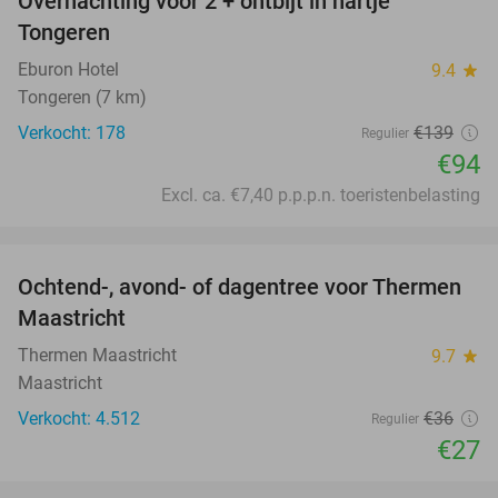
Overnachting voor 2 + ontbijt in hartje
32%
Tongeren
Eburon Hotel
9.4
star
Tongeren (7 km)
Verkocht: 178
€139
Regulier
€94
Excl. ca. €7,40 p.p.p.n. toeristenbelasting
favorite_border
Ochtend-, avond- of dagentree voor Thermen
25%
Maastricht
Thermen Maastricht
9.7
star
Maastricht
Verkocht: 4.512
€36
Regulier
€27
favorite_border