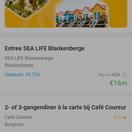
favorite_border
Entree SEA LIFE Blankenberge
20%
SEA LIFE Blankenberge
Blankenberge
Verkocht: 10.733
€21
Regulier
€16
,80
favorite_border
2- of 3-gangendiner à la carte bij Café Coureur
32%
Café Coureur
8.9
star
Borgloon