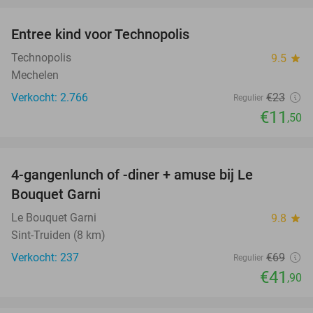
Entree kind voor Technopolis
50%
Technopolis
9.5
star
Mechelen
Verkocht: 2.766
€23
Regulier
€11
,50
favorite_border
4-gangenlunch of -diner + amuse bij Le
39%
Bouquet Garni
Le Bouquet Garni
9.8
star
Sint-Truiden (8 km)
Verkocht: 237
€69
Regulier
€41
,90
favorite_border