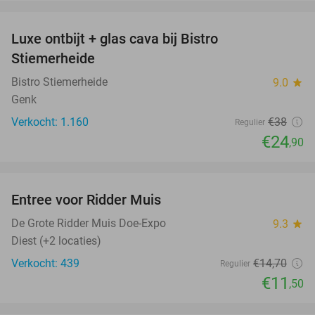
favorite_border
Luxe ontbijt + glas cava bij Bistro
34%
Stiemerheide
Bistro Stiemerheide
9.0
star
Genk
Verkocht: 1.160
€38
Regulier
€24
,90
favorite_border
Entree voor Ridder Muis
22%
De Grote Ridder Muis Doe-Expo
9.3
star
Diest (+2 locaties)
Verkocht: 439
€14
,70
Regulier
€11
,50
favorite_border