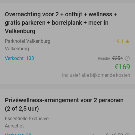
Overnachting voor 2 + ontbijt + wellness +
33%
gratis parkeren + borrelplank + meer in
Valkenburg
Parkhotel Valkenburg
9.1
star
Valkenburg
Verkocht: 133
€254
Regulier
€169
Inclusief alle bijkomende kosten
favorite_border
Privéwellness-arrangement voor 2 personen
34%
(2 of 2,5 uur)
Essentielle Exclusive
Aarschot