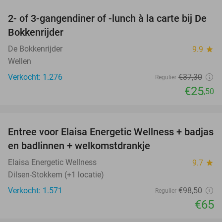
2- of 3-gangendiner of -lunch à la carte bij De
32%
Bokkenrijder
De Bokkenrijder
9.9
star
Wellen
Verkocht: 1.276
€37
,30
Regulier
€25
,50
favorite_border
Entree voor Elaisa Energetic Wellness + badjas
34%
en badlinnen + welkomstdrankje
Elaisa Energetic Wellness
9.7
star
Dilsen-Stokkem (+1 locatie)
Verkocht: 1.571
€98
,50
Regulier
€65
favorite_border