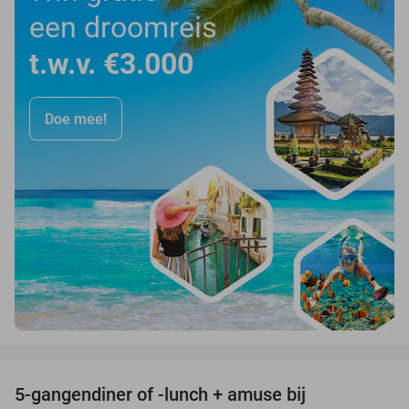
een droomreis
t.w.v. €3.000
Doe mee!
favorite_border
5-gangendiner of -lunch + amuse bij
21%