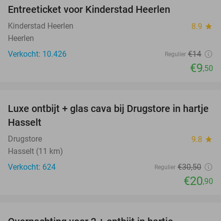
Entreeticket voor Kinderstad Heerlen
32%
Kinderstad Heerlen
8.9
star
Heerlen
Verkocht: 10.426
€14
Regulier
€9
,50
favorite_border
Luxe ontbijt + glas cava bij Drugstore in hartje
31%
Hasselt
Drugstore
9.8
star
Hasselt (11 km)
Verkocht: 624
€30
,50
Regulier
€20
,90
favorite_border