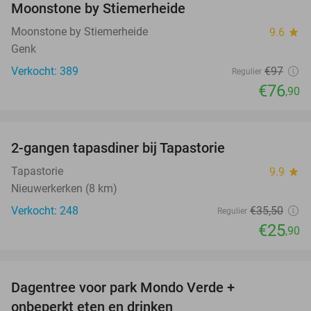
Moonstone by Stiemerheide
Moonstone by Stiemerheide
9.6
star
Genk
Verkocht: 389
€97
Regulier
€76
,90
favorite_border
2-gangen tapasdiner bij Tapastorie
27%
Tapastorie
9.9
star
Nieuwerkerken (8 km)
Verkocht: 248
€35
,50
Regulier
€25
,90
favorite_border
Dagentree voor park Mondo Verde +
25%
onbeperkt eten en drinken