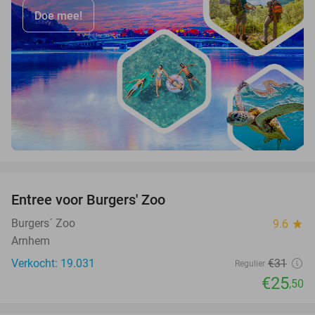
Doe mee!
favorite_border
Entree voor Burgers' Zoo
18%
Burgers´ Zoo
9.6
star
Arnhem
Verkocht: 19.031
€31
Regulier
€25
,50
favorite_border