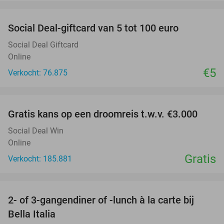
favorite_border
Social Deal-giftcard van 5 tot 100 euro
Social Deal Giftcard
Online
€5
Verkocht: 76.875
favorite_border
Gratis kans op een droomreis t.w.v. €3.000
Social Deal Win
Online
Gratis
Verkocht: 185.881
favorite_border
2- of 3-gangendiner of -lunch à la carte bij
24%
NEW
Bella Italia
TODAY