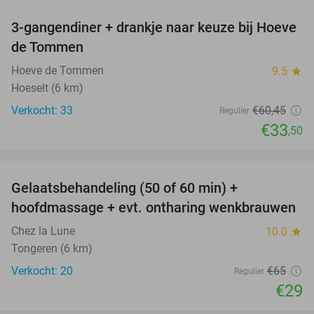
3-gangendiner + drankje naar keuze bij Hoeve
45%
de Tommen
Hoeve de Tommen
9.5
star
Hoeselt (6 km)
Verkocht: 33
€60
,45
Regulier
€33
,50
favorite_border
Gelaatsbehandeling (50 of 60 min) +
55%
hoofdmassage + evt. ontharing wenkbrauwen
Chez la Lune
10.0
star
Tongeren (6 km)
Verkocht: 20
€65
Regulier
€29
favorite_border