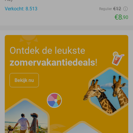
Verkocht: 8.513
€12
Regulier
€8
,90
Ontdek de leukste
zomervakantiedeals
!
Bekijk nu