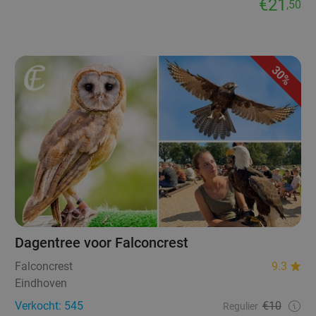
€21
,50
30%
Dagentree voor Falconcrest
Falconcrest
9.3
Eindhoven
Verkocht: 545
€10
Regulier