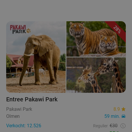
28%
Entree Pakawi Park
Pakawi Park
8.9
Olmen
59 min.
Verkocht: 12.526
€30
Regulier