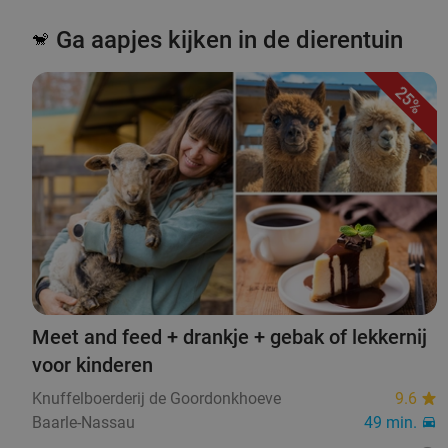
Ga aapjes kijken in de dierentuin
🐒
25%
Meet and feed + drankje + gebak of lekkernij
voor kinderen
Knuffelboerderij de Goordonkhoeve
9.6
Baarle-Nassau
49 min.