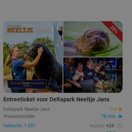
20%
Entreeticket voor Deltapark Neeltje Jans
Deltapark Neeltje Jans
8.8
Vrouwenpolder
78 min.
Verkocht: 1.001
€28
Regulier