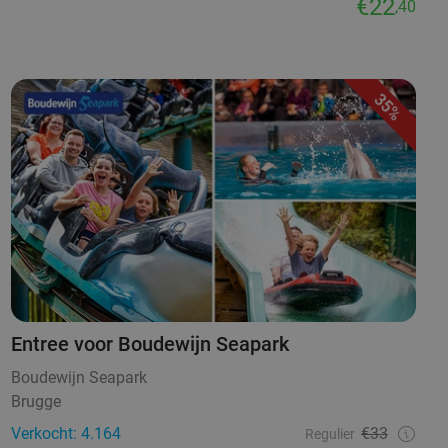
€22
,40
35%
Entree voor Boudewijn Seapark
Boudewijn Seapark
Brugge
Verkocht: 4.164
€33
Regulier