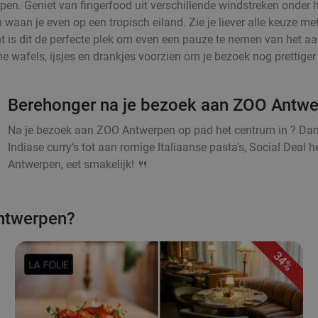
n. Geniet van fingerfood uit verschillende windstreken onder he
 en waan je even op een tropisch eiland. Zie je liever alle keuze 
nt is dit de perfecte plek om even een pauze te nemen van het aap
 wafels, ijsjes en drankjes voorzien om je bezoek nog prettiger
Berehonger na je bezoek aan ZOO Antw
Na je bezoek aan ZOO Antwerpen op pad het centrum in ? Dan be
Indiase curry’s tot aan romige Italiaanse pasta’s, Social Deal he
Antwerpen, eet smakelijk! 🍴
ntwerpen?
34%