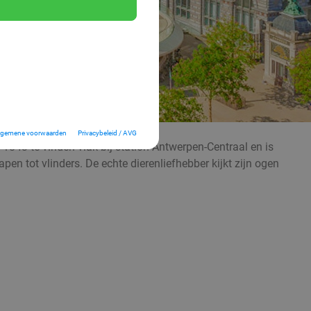
lgemene voorwaarden
Privacybeleid / AVG
1843 te vinden vlak bij station Antwerpen-Centraal en is
pen tot vlinders. De echte dierenliefhebber kijkt zijn ogen