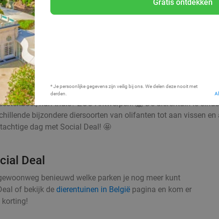
Gratis ontdekken
* Je persoonlijke gegevens zijn veilig bij ons. We delen deze nooit met
derden.
A
estenboel, hun thuis? ZOO Antwerpen! 🦁 De dierentuin is sinds 
hillende bijzondere diersoorten van olifanten tot aan vissen en a
tachtige dag met Social Deal! 🤩
cial Deal
e gewoonweg benieuwd welke parken je nog meer kunt
Deal of bekijk de
dierentuinen in België
pagina en kom er
korting!