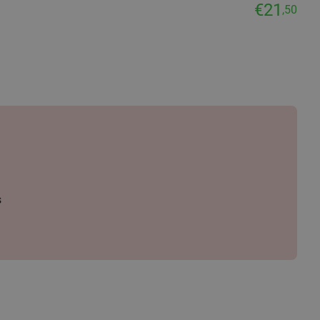
€21
,50
s