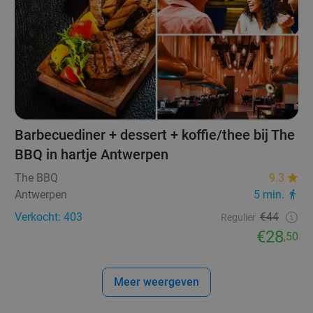
Barbecuediner + dessert + koffie/thee bij The
BBQ in hartje Antwerpen
The BBQ
9.3
Antwerpen
5 min.
Verkocht: 403
€44
Regulier
€28
,50
Meer weergeven