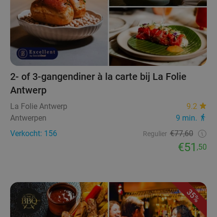
2- of 3-gangendiner à la carte bij La Folie
Antwerp
La Folie Antwerp
9.2
Antwerpen
9 min.
Verkocht: 156
€77,60
Regulier
€51
,50
35%