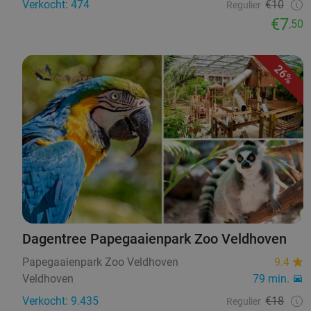
Verkocht: 474
€10
Regulier
€7
,50
26%
Dagentree Papegaaienpark Zoo Veldhoven
Papegaaienpark Zoo Veldhoven
9.4
Veldhoven
79 min.
Verkocht: 9.435
€18
Regulier