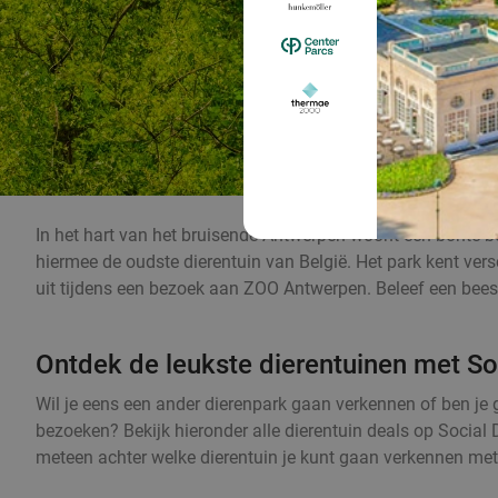
In het hart van het bruisende Antwerpen woont een bonte be
hiermee de oudste dierentuin van België. Het park kent versc
uit tijdens een bezoek aan ZOO Antwerpen. Beleef een bees
Ontdek de leukste dierentuinen met So
Wil je eens een ander dierenpark gaan verkennen of ben j
bezoeken? Bekijk hieronder alle dierentuin deals op Social 
meteen achter welke dierentuin je kunt gaan verkennen met 