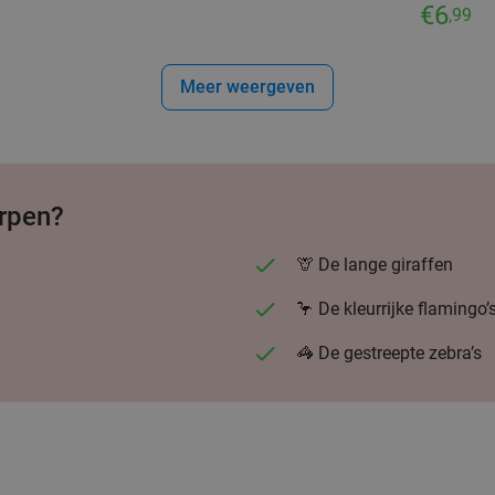
€6
,99
Meer weergeven
erpen?
🦒 De lange giraffen
🦩 De kleurrijke flamingo’
🦓 De gestreepte zebra’s