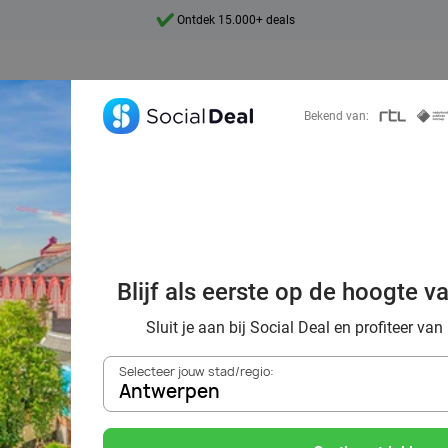
7 dagen per week beschikbaar
10+ miljoen leden
9,4
Bekend van:
Ontdek 15.000+ deals
Antwerpen: belee
Blijf als eerste op de hoogte v
htige dag met kor
Sluit je aan bij Social Deal en profiteer van
Selecteer jouw stad/regio:
Social Deal
Antwerpen