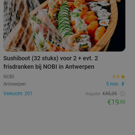
Sushiboot (32 stuks) voor 2 + evt. 2
frisdranken bij NOBI in Antwerpen
NOBI
9.4
Antwerpen
5 min.
Verkocht: 201
€45,35
Regulier
€19
,90