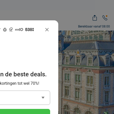
Bereikbaar vanaf 08:00
f een
an de beste deals.
ting via
 kortingen tot wel 70%!