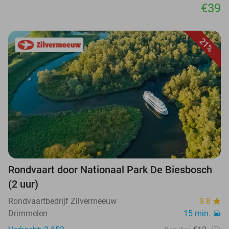
€39
21%
Rondvaart door Nationaal Park De Biesbosch
(2 uur)
Rondvaartbedrijf Zilvermeeuw
9.8
Drimmelen
15 min.