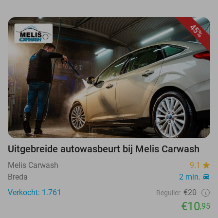
45%
Uitgebreide autowasbeurt bij Melis Carwash
Melis Carwash
9.1
Breda
2 min.
Verkocht: 1.761
€20
Regulier
€10
,95