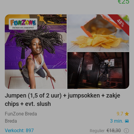
€25
48%
Jumpen (1,5 of 2 uur) + jumpsokken + zakje
chips + evt. slush
FunZone Breda
9.7
Breda
3 min.
Verkocht: 897
€18,30
Regulier