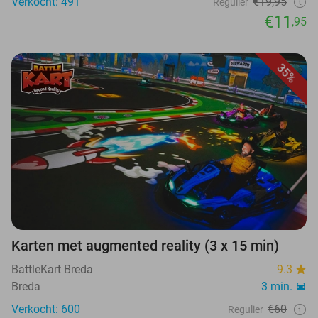
Verkocht: 491
€19,95
Regulier
€11
,95
35%
Karten met augmented reality (3 x 15 min)
BattleKart Breda
9.3
Breda
3 min.
Verkocht: 600
€60
Regulier