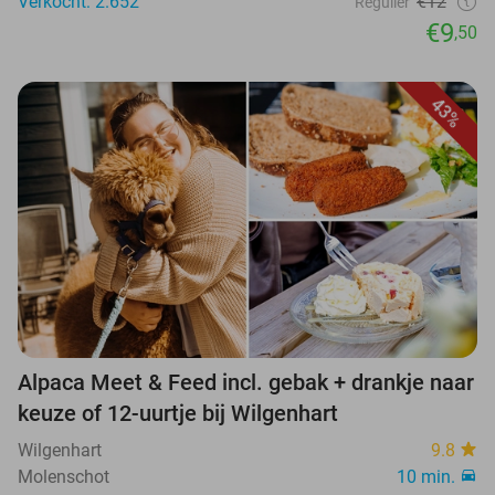
Verkocht: 2.652
€12
Regulier
€9
,50
43%
Alpaca Meet & Feed incl. gebak + drankje naar
keuze of 12-uurtje bij Wilgenhart
Wilgenhart
9.8
Molenschot
10 min.