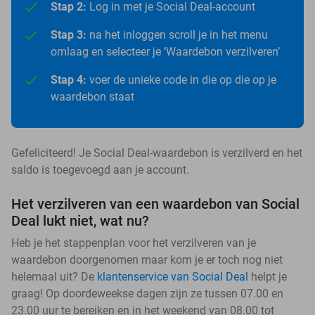
Stap 2:
Log in met je Social Deal-account
Stap 3:
na het inloggen scroll je in het menu
omlaag en selecteer je ‘Waardebon verzilveren’
Stap 4:
voer de unieke code in die op die op je
waardebon staat
Gefeliciteerd! Je Social Deal-waardebon is verzilverd en het
saldo is toegevoegd aan je account.
Het verzilveren van een waardebon van Social
Deal lukt niet, wat nu?
Heb je het stappenplan voor het verzilveren van je
waardebon doorgenomen maar kom je er toch nog niet
helemaal uit? De
klantenservice van Social Deal
helpt je
graag! Op doordeweekse dagen zijn ze tussen 07.00 en
23.00 uur te bereiken en in het weekend van 08.00 tot