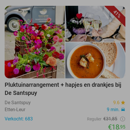
41%
Pluktuinarrangement + hapjes en drankjes bij
De Santspuy
De Santspuy
9.6
Etten-Leur
9 min.
Verkocht: 683
€31,85
Regulier
€18
,95