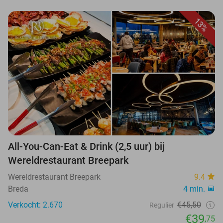
13%
All-You-Can-Eat & Drink (2,5 uur) bij
Wereldrestaurant Breepark
Wereldrestaurant Breepark
9.4
Breda
4 min.
Verkocht: 2.670
€45,50
Regulier
€39
,75