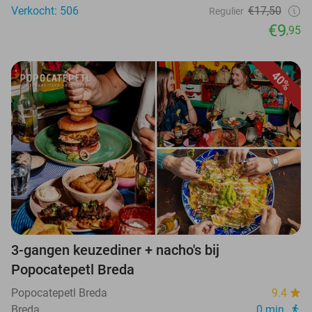
Verkocht: 506
€17,50
Regulier
€9
,95
40%
3-gangen keuzediner + nacho's bij
Popocatepetl Breda
Popocatepetl Breda
9.4
Breda
0 min.