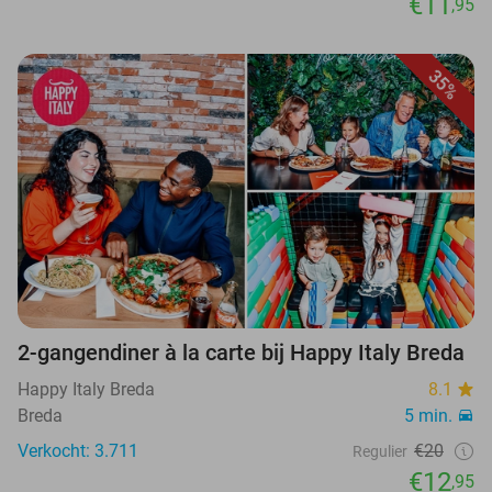
€11
,95
35%
2-gangendiner à la carte bij Happy Italy Breda
Happy Italy Breda
8.1
Breda
5 min.
Verkocht: 3.711
€20
Regulier
€12
,95