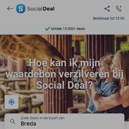
Bereikbaar tot 23:00
Ontdek 15.000+ deals
7 dagen per week beschikbaar
10+ miljoen leden
Hoe kan ik mijn
9,4
waardebon verzilveren bij
Ontdek 15.000+ deals
Social Deal?
Bij mij in de buurt
Zoek deals in de buurt van
Breda