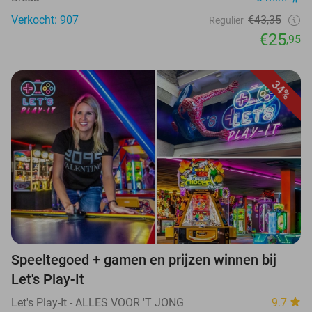
Verkocht: 907
€43,35
Regulier
€25
,95
34%
Speeltegoed + gamen en prijzen winnen bij
Let's Play-It
Let's Play-It - ALLES VOOR 'T JONG
9.7