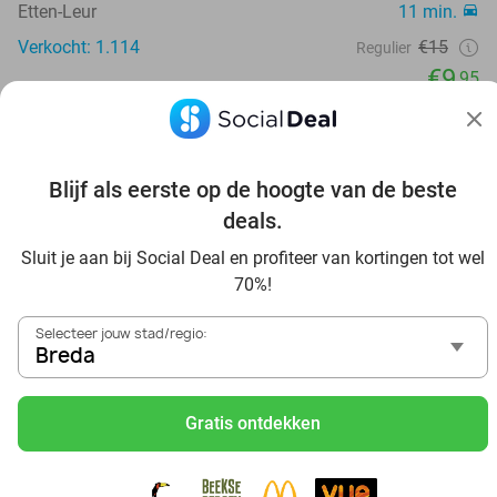
Etten-Leur
11 min.
Verkocht: 1.114
€15
Regulier
€9
,95
52%
Blijf als eerste op de hoogte van de beste
deals.
Sluit je aan bij Social Deal en profiteer van kortingen tot wel
70%!
Selecteer jouw stad/regio:
Breda
Gratis ontdekken
Entree + hapje + non-alcoholisch drankje voor
2 bij Holland Casino
Holland Casino
9.6