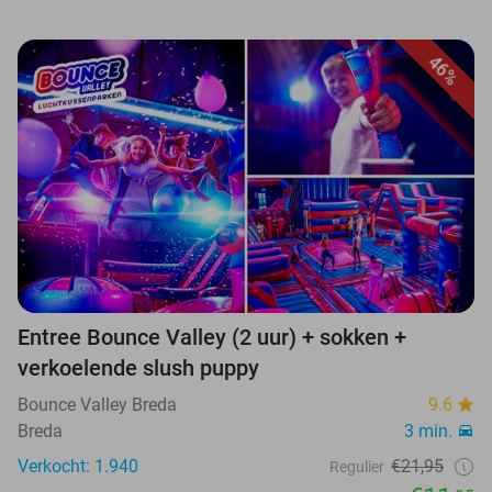
46%
Entree Bounce Valley (2 uur) + sokken +
verkoelende slush puppy
Bounce Valley Breda
9.6
Breda
3 min.
Verkocht: 1.940
€21,95
Regulier