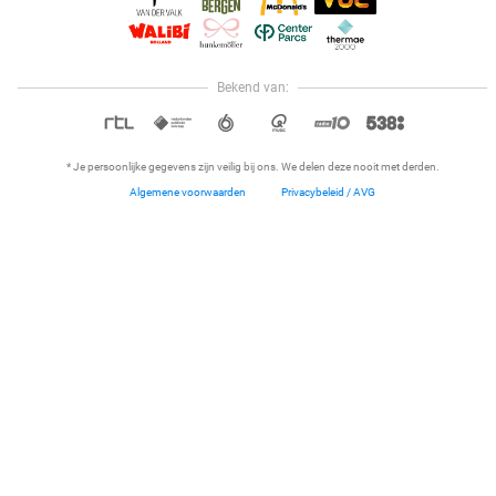
Breda (+12 locaties)
4 min.
Verkocht: 10.638
€21
Regulier
€10
Bekend van:
Hoi, onze klantenservice is open,
dus als je een vraag hebt helpen
OPEN IN APP
we je graag!
50%
* Je persoonlijke gegevens zijn veilig bij ons. We delen deze nooit met derden.
Algemene voorwaarden
Privacybeleid / AVG
Home
Dichtbij
Restaurants
Hotels
Menu
€40 speeltegoed bij Level One in Bergen op
Zoom, Roosendaal of Breda