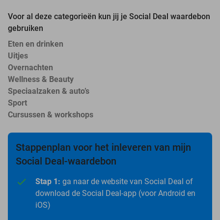
Voor al deze categorieën kun jij je Social Deal waardebon
gebruiken
Eten en drinken
Uitjes
Overnachten
Wellness & Beauty
Speciaalzaken & auto’s
Sport
Cursussen & workshops
Stappenplan voor het inleveren van mijn
Social Deal-waardebon
Stap 1:
ga naar de website van Social Deal of
download de Social Deal-app (voor Android en
iOS)