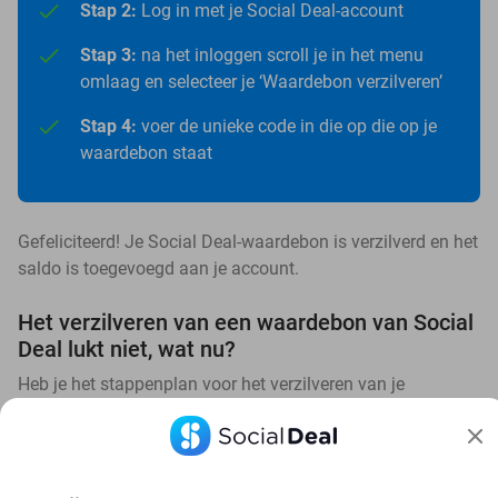
Stap 2:
Log in met je Social Deal-account
Stap 3:
na het inloggen scroll je in het menu
omlaag en selecteer je ‘Waardebon verzilveren’
Stap 4:
voer de unieke code in die op die op je
waardebon staat
Gefeliciteerd! Je Social Deal-waardebon is verzilverd en het
saldo is toegevoegd aan je account.
Het verzilveren van een waardebon van Social
Deal lukt niet, wat nu?
Heb je het stappenplan voor het verzilveren van je
waardebon doorgenomen maar kom je er toch nog niet
helemaal uit? De
klantenservice van Social Deal
helpt je
graag! Op doordeweekse dagen zijn ze tussen 07.00 en
23.00 uur te bereiken en in het weekend van 08.00 tot