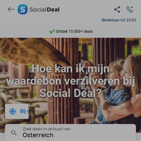
Bereikbaar tot 23:00
Ontdek 15.000+ deals
7 dagen per week beschikbaar
10+ miljoen leden
Hoe kan ik mijn
9,4
waardebon verzilveren bij
Ontdek 15.000+ deals
Social Deal?
Bij mij in de buurt
Zoek deals in de buurt van
Österreich