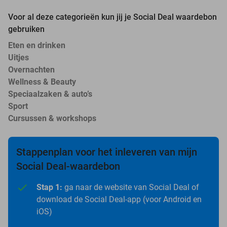
Voor al deze categorieën kun jij je Social Deal waardebon
gebruiken
Eten en drinken
Uitjes
Overnachten
Wellness & Beauty
Speciaalzaken & auto’s
Sport
Cursussen & workshops
Stappenplan voor het inleveren van mijn
Social Deal-waardebon
Stap 1:
ga naar de website van Social Deal of
download de Social Deal-app (voor Android en
iOS)