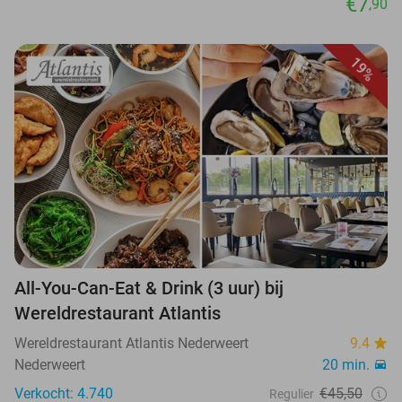
€7
,90
19%
All-You-Can-Eat & Drink (3 uur) bij
Wereldrestaurant Atlantis
Wereldrestaurant Atlantis Nederweert
9.4
Nederweert
20 min.
Verkocht: 4.740
€45,50
Regulier