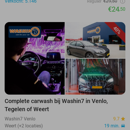
Verkocht: 5.146
€29,50
Regulier
€24
,50
40%
Complete carwash bij Washin7 in Venlo,
Tegelen of Weert
Washin7 Venlo
9.7
Weert (+2 locaties)
19 min.