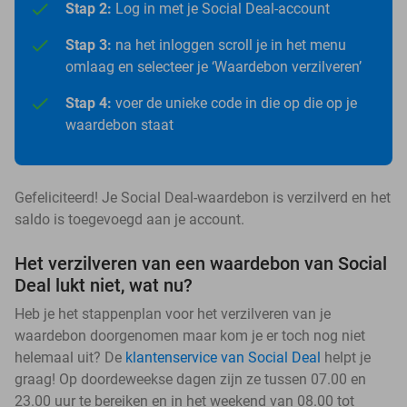
Stap 2:
Log in met je Social Deal-account
Stap 3:
na het inloggen scroll je in het menu
omlaag en selecteer je ‘Waardebon verzilveren’
Stap 4:
voer de unieke code in die op die op je
waardebon staat
Gefeliciteerd! Je Social Deal-waardebon is verzilverd en het
saldo is toegevoegd aan je account.
Het verzilveren van een waardebon van Social
Deal lukt niet, wat nu?
Heb je het stappenplan voor het verzilveren van je
waardebon doorgenomen maar kom je er toch nog niet
helemaal uit? De
klantenservice van Social Deal
helpt je
graag! Op doordeweekse dagen zijn ze tussen 07.00 en
23.00 uur te bereiken en in het weekend van 08.00 tot