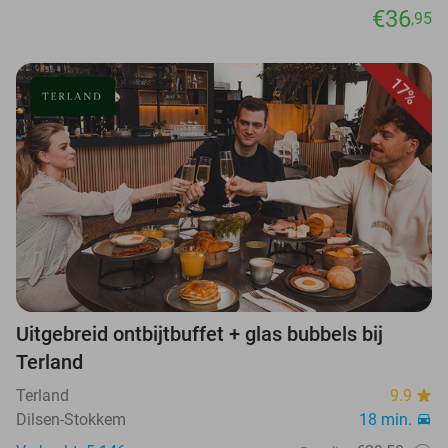
€36
,95
17%
Uitgebreid ontbijtbuffet + glas bubbels bij
Terland
Terland
9.9
Dilsen-Stokkem
18 min.