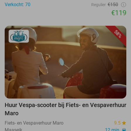
Verkocht: 70
€150
Regulier
€119
58%
Huur Vespa-scooter bij Fiets- en Vespaverhuur
Maro
Fiets- en Vespaverhuur Maro
9.5
Maaseik
12 min.