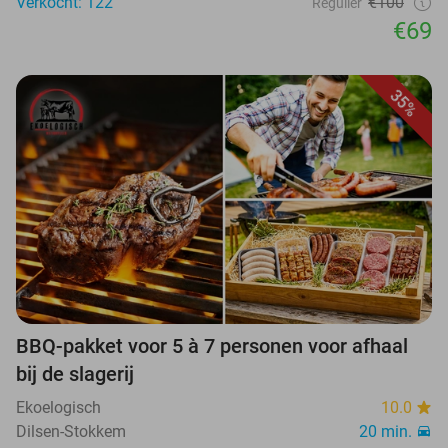
Verkocht: 122
€100
Regulier
€69
35%
BBQ-pakket voor 5 à 7 personen voor afhaal
bij de slagerij
Ekoelogisch
10.0
Dilsen-Stokkem
20 min.