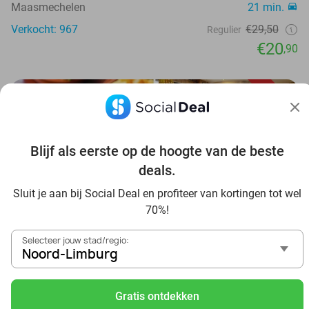
Maasmechelen
21 min.
Verkocht: 967
€29,50
Regulier
€20
,90
15%
Blijf als eerste op de hoogte van de beste
deals.
Sluit je aan bij Social Deal en profiteer van kortingen tot wel
70%!
Selecteer jouw stad/regio:
Noord-Limburg
All-You-Can-Eat spareribs (2 uur) bij Mr. Ribs
Mr. Ribs
9.6
Gratis ontdekken
Pelt
17 min.