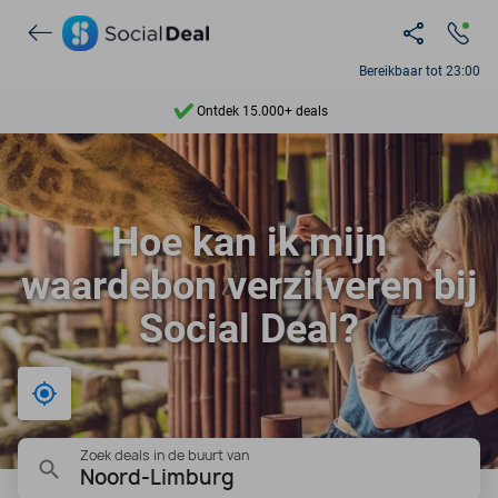
Bereikbaar tot 23:00
Ontdek 15.000+ deals
7 dagen per week beschikbaar
10+ miljoen leden
Hoe kan ik mijn
9,4
waardebon verzilveren bij
Ontdek 15.000+ deals
Social Deal?
Bij mij in de buurt
Zoek deals in de buurt van
Noord-Limburg