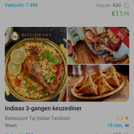
Verkocht: 7.499
€20
Regulier
€11
,95
30%
Indiaas 3-gangen keuzediner
Restaurant Taj Indian Tandoori
9.8
Weert
16 min.