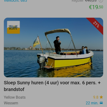
Verkocht: 685
€40,25
Regulier
€19
,50
21%
Sloep Sunny huren (4 uur) voor max. 6 pers. +
brandstof
Yellow Boats
9.8
Wessem
22 min.