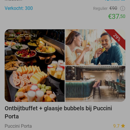
Verkocht: 300
€90
Regulier
€37
,50
29%
Ontbijtbuffet + glaasje bubbels bij Puccini
Porta
Puccini Porta
9.7