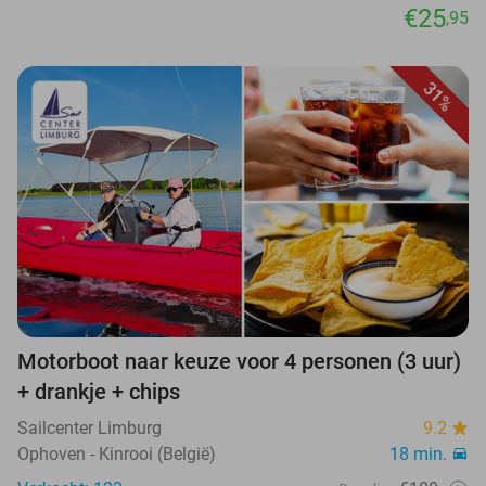
€25
,95
31%
Motorboot naar keuze voor 4 personen (3 uur)
+ drankje + chips
Sailcenter Limburg
9.2
Ophoven - Kinrooi (België)
18 min.