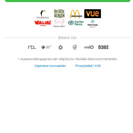
Verkocht: 452
€25,25
Regulier
€21
,50
33%
Bekend van:
Hoi, onze klantenservice is open,
dus als je een vraag hebt helpen
OPEN IN APP
we je graag!
* Je persoonlijke gegevens zijn veilig bij ons. We delen deze nooit met derden.
Algemene voorwaarden
Privacybeleid / AVG
Home
Dichtbij
Restaurants
Hotels
Menu
Overnachting voor 2 + wellness, fitness, luxe
ontbijt, aperitief en parkeren
Stiemerheide - The Urban Hotel & Golf Retreat 4 *
9.4