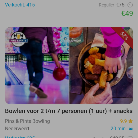
Verkocht: 415
€75
Regulier
€49
52%
Bowlen voor 2 t/m 7 personen (1 uur) + snacks
Pins & Pints Bowling
9.9
Nederweert
20 min.