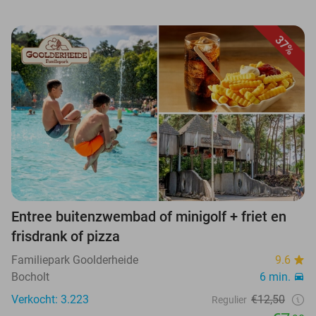
37%
Entree buitenzwembad of minigolf + friet en
frisdrank of pizza
Familiepark Goolderheide
9.6
Bocholt
6 min.
Verkocht: 3.223
€12,50
Regulier