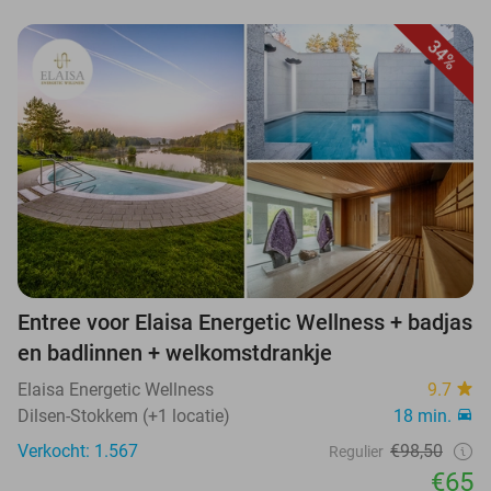
34%
Entree voor Elaisa Energetic Wellness + badjas
en badlinnen + welkomstdrankje
Elaisa Energetic Wellness
9.7
Dilsen-Stokkem (+1 locatie)
18 min.
Verkocht: 1.567
€98,50
Regulier
€65