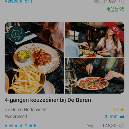
Verkocht: 511
€37
Regulier
€25
,95
43%
4-gangen keuzediner bij De Beren
De Beren Nederweert
9.4
Nederweert
20 min.
Verkocht: 1.466
€45,80
Regulier