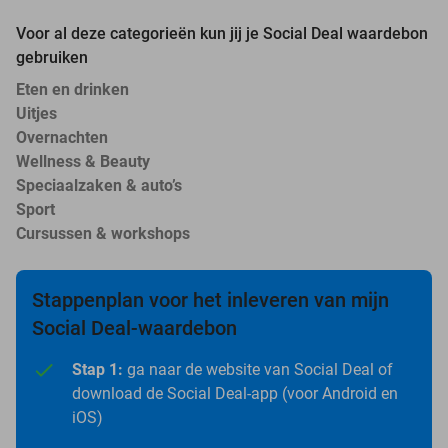
Voor al deze categorieën kun jij je Social Deal waardebon
gebruiken
Eten en drinken
Uitjes
Overnachten
Wellness & Beauty
Speciaalzaken & auto’s
Sport
Cursussen & workshops
Stappenplan voor het inleveren van mijn
Social Deal-waardebon
Stap 1:
ga naar de website van Social Deal of
download de Social Deal-app (voor Android en
iOS)