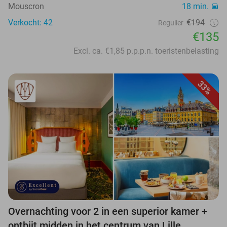
Mouscron
18 min.
Verkocht: 42
€194
Regulier
€135
Excl. ca. €1,85 p.p.p.n. toeristenbelasting
33%
Overnachting voor 2 in een superior kamer +
ontbijt midden in het centrum van Lille