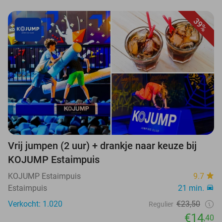
39%
Vrij jumpen (2 uur) + drankje naar keuze bij
KOJUMP Estaimpuis
KOJUMP Estaimpuis
9.7
Estaimpuis
21 min.
Verkocht: 1.020
€23,50
Regulier
€14
,40