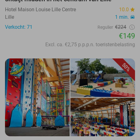
Hotel Maison Louise Lille Centre
10.0
Lille
1 min.
Verkocht: 71
€224
Regulier
€149
Excl. ca. €2,75 p.p.p.n. toeristenbelasting
50%