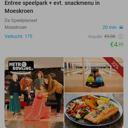
Entree speelpark + evt. snackmenu in
Moeskroen
De Speelplaneet
Moeskroen
20 min.
Verkocht: 175
€9,90
Regulier
€4
,95
22%