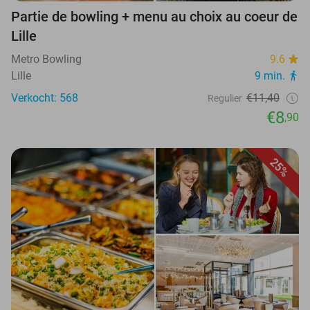
Partie de bowling + menu au choix au coeur de
Lille
Metro Bowling
9.6
Lille
9 min.
Verkocht: 568
€11,40
Regulier
€8
,90
25%