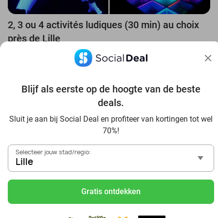
2, 3 ou 4 activités ludiques (30 min) au choix
près de Lille
Starship Arena
9.9
Lille
6 min.
Verkocht: 74
€19,15
Regulier
Blijf als eerste op de hoogte van de beste
€11
,90
deals.
Sluit je aan bij Social Deal en profiteer van kortingen tot wel
30%
70%!
Selecteer jouw stad/regio:
Lille
Gratis ontdekken