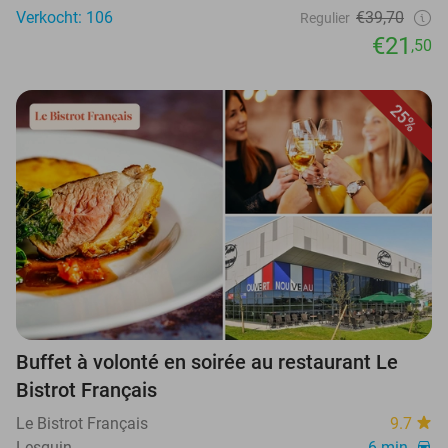
Verkocht: 106
€39,70
Regulier
€21
,50
25%
Buffet à volonté en soirée au restaurant Le
Bistrot Français
Le Bistrot Français
9.7
Lesquin
6 min.