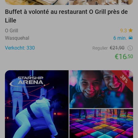
Buffet à volonté au restaurant O Grill près de
Lille
O Grill
9.3
Wasquehal
6 min.
Verkocht: 330
€21,90
Regulier
€16
,50
38%