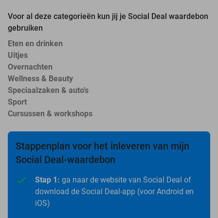
Voor al deze categorieën kun jij je Social Deal waardebon
gebruiken
Eten en drinken
Uitjes
Overnachten
Wellness & Beauty
Speciaalzaken & auto’s
Sport
Cursussen & workshops
Stappenplan voor het inleveren van mijn
Social Deal-waardebon
Stap 1:
ga naar de website van Social Deal of
download de Social Deal-app (voor Android en
iOS)