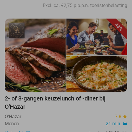
Excl. ca. €2,75 p.p.p.n. toeristenbelasting
43%
2- of 3-gangen keuzelunch of -diner bij
O'Hazar
O'Hazar
7.8
Menen
21 min.