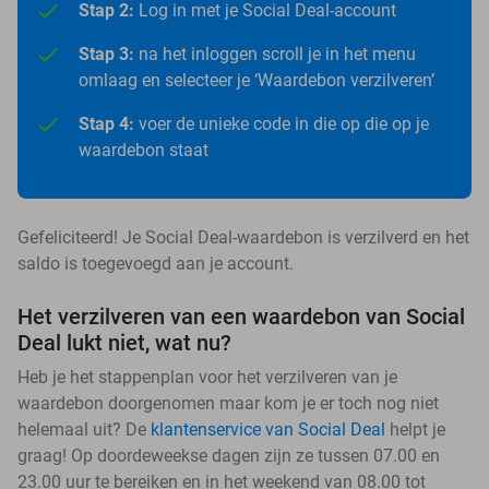
Stap 2:
Log in met je Social Deal-account
Stap 3:
na het inloggen scroll je in het menu
omlaag en selecteer je ‘Waardebon verzilveren’
Stap 4:
voer de unieke code in die op die op je
waardebon staat
Gefeliciteerd! Je Social Deal-waardebon is verzilverd en het
saldo is toegevoegd aan je account.
Het verzilveren van een waardebon van Social
Deal lukt niet, wat nu?
Heb je het stappenplan voor het verzilveren van je
waardebon doorgenomen maar kom je er toch nog niet
helemaal uit? De
klantenservice van Social Deal
helpt je
graag! Op doordeweekse dagen zijn ze tussen 07.00 en
23.00 uur te bereiken en in het weekend van 08.00 tot