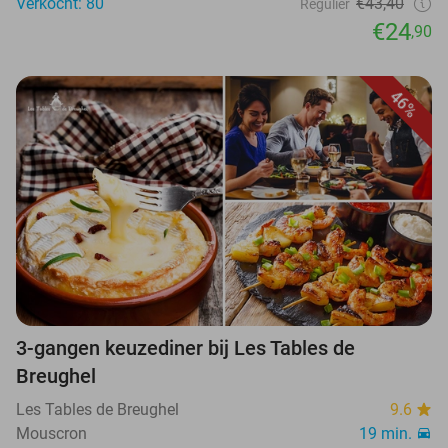
Verkocht: 80
€43,40
Regulier
€24
,90
46%
3-gangen keuzediner bij Les Tables de
Breughel
Les Tables de Breughel
9.6
Mouscron
19 min.