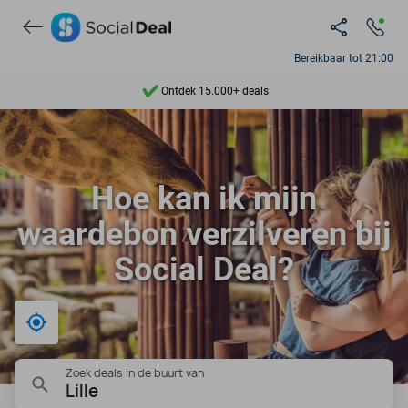
Bereikbaar tot 21:00
Ontdek 15.000+ deals
7 dagen per week beschikbaar
10+ miljoen leden
Hoe kan ik mijn
9,4
waardebon verzilveren bij
Ontdek 15.000+ deals
Social Deal?
Bij mij in de buurt
Zoek deals in de buurt van
Lille