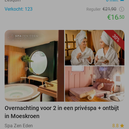
Verkocht: 123
€21,90
Regulier
€16
,50
30%
Overnachting voor 2 in een privéspa + ontbijt
in Moeskroen
Spa Zen Eden
8.8