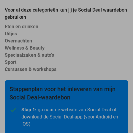
Voor al deze categorieën kun jij je Social Deal waardebon
gebruiken
Eten en drinken
Uitjes
Overnachten
Wellness & Beauty
Speciaalzaken & auto’s
Sport
Cursussen & workshops
Stappenplan voor het inleveren van mijn
Social Deal-waardebon
Stap 1:
ga naar de website van Social Deal of
download de Social Deal-app (voor Android en
iOS)