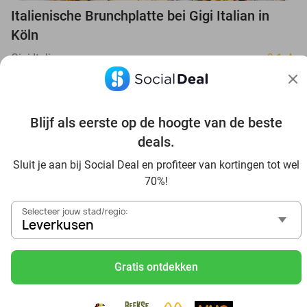
Italienische Brunchplatte bei Gigi Italian in
Köln
Gigi Italian
9.1
Köln
16 min.
Verkocht: 20
€17
Regulier
€9
,95
Blijf als eerste op de hoogte van de beste
deals.
43%
Sluit je aan bij Social Deal en profiteer van kortingen tot wel
70%!
Selecteer jouw stad/regio:
Leverkusen
Gratis ontdekken