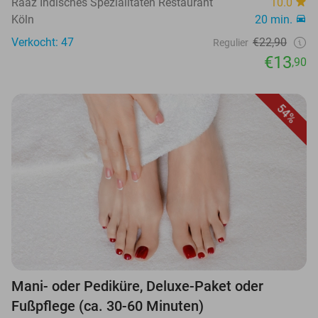
Raaz Indisches Spezialitäten Restaurant
10.0
Köln
20 min.
Verkocht: 47
€22,90
Regulier
€13
,90
54%
Mani- oder Pediküre, Deluxe-Paket oder
Fußpflege (ca. 30-60 Minuten)