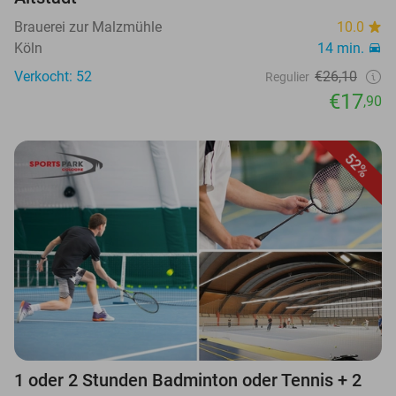
Brauerei zur Malzmühle
10.0
Köln
14 min.
Verkocht: 52
€26,10
Regulier
€17
,90
52%
1 oder 2 Stunden Badminton oder Tennis + 2