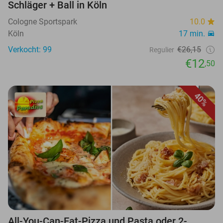
Schläger + Ball in Köln
Cologne Sportspark
10.0
Köln
17 min.
Verkocht: 99
€26,15
Regulier
€12
,50
40%
All-You-Can-Eat-Pizza und Pasta oder 2-