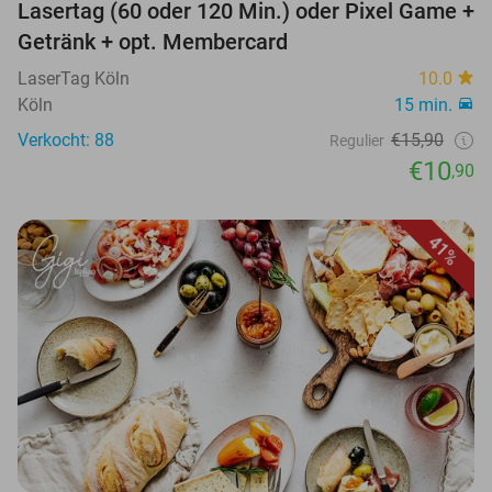
Lasertag (60 oder 120 Min.) oder Pixel Game +
Getränk + opt. Membercard
LaserTag Köln
10.0
Köln
15 min.
Verkocht: 88
€15,90
Regulier
€10
,90
41%