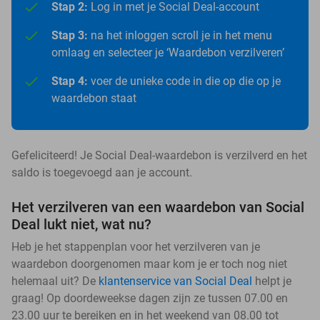
Stap 2:
Log in met je Social Deal-account
Stap 3:
na het inloggen scroll je in het menu
omlaag en selecteer je ‘Waardebon verzilveren’
Stap 4:
voer de unieke code in die op die op je
waardebon staat
Gefeliciteerd! Je Social Deal-waardebon is verzilverd en het
saldo is toegevoegd aan je account.
Het verzilveren van een waardebon van Social
Deal lukt niet, wat nu?
Heb je het stappenplan voor het verzilveren van je
waardebon doorgenomen maar kom je er toch nog niet
helemaal uit? De
klantenservice van Social Deal
helpt je
graag! Op doordeweekse dagen zijn ze tussen 07.00 en
23.00 uur te bereiken en in het weekend van 08.00 tot