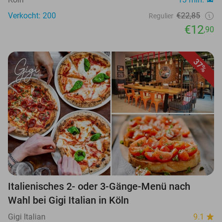
Verkocht: 200
€22,85
Regulier
€12
,90
37%
Italienisches 2- oder 3-Gänge-Menü nach
Wahl bei Gigi Italian in Köln
Gigi Italian
9.1