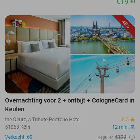
€19
,90
48%
Overnachting voor 2 + ontbijt + CologneCard in
Keulen
the Deutz, a Tribute Portfolio Hotel
8.5
51063 Köln
12 min.
Verkocht: 69
€199
Regulier