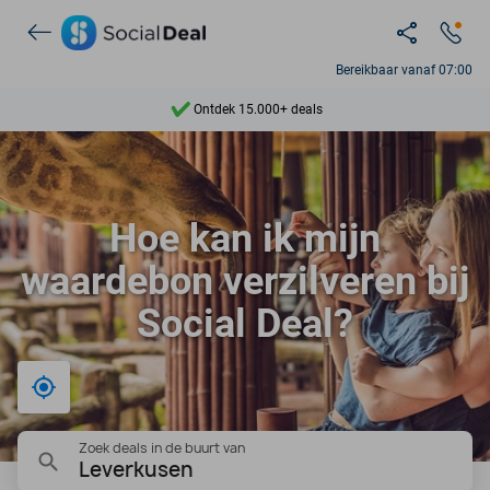
Bereikbaar vanaf 07:00
Ontdek 15.000+ deals
7 dagen per week beschikbaar
10+ miljoen leden
Hoe kan ik mijn
9,4
waardebon verzilveren bij
Ontdek 15.000+ deals
Social Deal?
Bij mij in de buurt
Zoek deals in de buurt van
Leverkusen