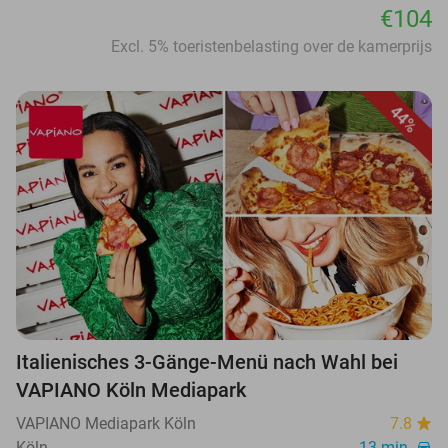
€104
Excl. 5% toeristenbelasting over de kamerprijs
44%
Italienisches 3-Gänge-Menü nach Wahl bei
VAPIANO Köln Mediapark
VAPIANO Mediapark Köln
7.8
Köln
13 min.