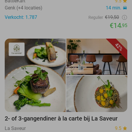
BattleKart
9.5
Genk (+4 locaties)
14 min.
Verkocht: 1.787
€19,50
Regulier
€14
,95
42%
2- of 3-gangendiner à la carte bij La Saveur
La Saveur
9.5