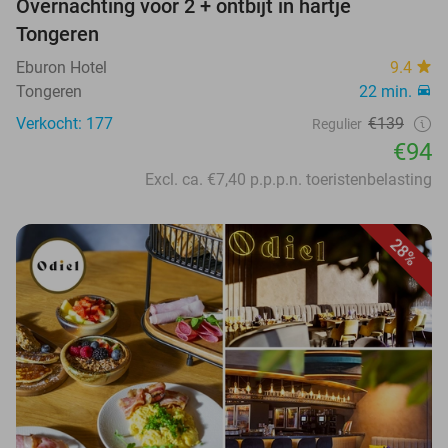
Overnachting voor 2 + ontbijt in hartje
Tongeren
Eburon Hotel
9.4
Tongeren
22 min.
Verkocht: 177
€139
Regulier
€94
Excl. ca. €7,40 p.p.p.n. toeristenbelasting
28%