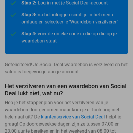
Stap 2:
Log in met je Social Deal-account
Stap 3:
na het inloggen scroll je in het menu
omlaag en selecteer je ‘Waardebon verzilveren’
Stap 4:
voer de unieke code in die op die op je
waardebon staat
Gefeliciteerd! Je Social Deal-waardebon is verzilverd en het
saldo is toegevoegd aan je account.
Het verzilveren van een waardebon van Social
Deal lukt niet, wat nu?
Heb je het stappenplan voor het verzilveren van je
waardebon doorgenomen maar kom je er toch nog niet
helemaal uit? De
klantenservice van Social Deal
helpt je
graag! Op doordeweekse dagen zijn ze tussen 07.00 en
23.00 uur te bereiken en in het weekend van 08.00 tot