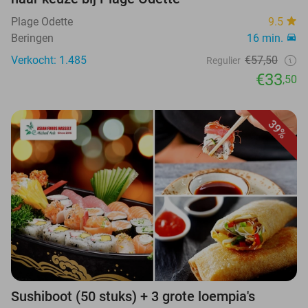
Plage Odette
9.5
Beringen
16 min.
Verkocht: 1.485
€57,50
Regulier
€33
,50
39%
Sushiboot (50 stuks) + 3 grote loempia's