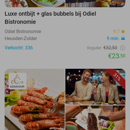
Luxe ontbijt + glas bubbels bij Odiel
Bistronomie
Odiel Bistronomie
9.7
Heusden-Zolder
9 min.
Verkocht: 336
€32,50
Regulier
€23
,50
31%