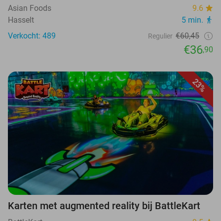
Asian Foods
9.6
Hasselt
5 min.
Verkocht: 489
€60,45
Regulier
€36
,90
23%
Karten met augmented reality bij BattleKart