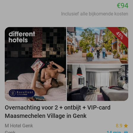
€94
Inclusief alle bijkomende kosten
45%
Overnachting voor 2 + ontbijt + VIP-card
Maasmechelen Village in Genk
M Hotel Genk
8.9
Genk
14 min.