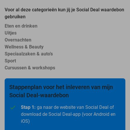
Voor al deze categorieën kun jij je Social Deal waardebon
gebruiken
Eten en drinken
Uitjes
Overnachten
Wellness & Beauty
Speciaalzaken & auto’s
Sport
Cursussen & workshops
Stappenplan voor het inleveren van mijn
Social Deal-waardebon
Stap 1:
ga naar de website van Social Deal of
download de Social Deal-app (voor Android en
iOS)