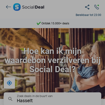
Bereikbaar tot 23:00
Ontdek 15.000+ deals
7 dagen per week beschikbaar
10+ miljoen leden
Hoe kan ik mijn
9,4
waardebon verzilveren bij
Ontdek 15.000+ deals
Social Deal?
Bij mij in de buurt
Zoek deals in de buurt van
Hasselt