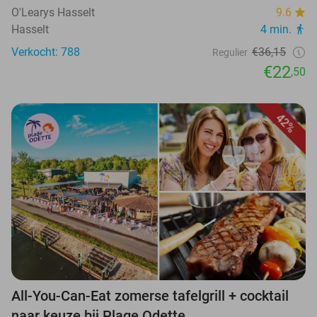
O'Learys Hasselt
9.6
Hasselt
4 min.
Verkocht: 788
€36,15
Regulier
€22
,50
42%
All-You-Can-Eat zomerse tafelgrill + cocktail
naar keuze bij Plage Odette