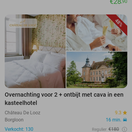
€28
,90
48%
Overnachting voor 2 + ontbijt met cava in een
kasteelhotel
Château De Looz
9.3
Borgloon
16 min.
Verkocht: 130
€180
Regulier