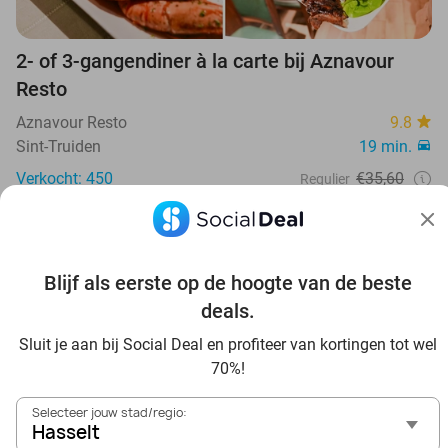
2- of 3-gangendiner à la carte bij Aznavour
Resto
Aznavour Resto
9.8
Sint-Truiden
19 min.
Verkocht: 450
€35,60
Regulier
€24
,50
32%
Blijf als eerste op de hoogte van de beste
deals.
Sluit je aan bij Social Deal en profiteer van kortingen tot wel
70%!
Selecteer jouw stad/regio:
Hasselt