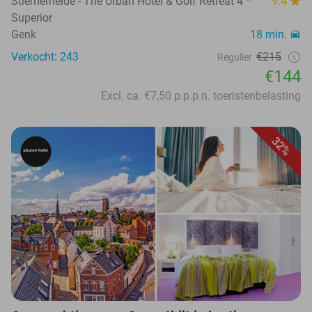
Stiemerheide - The Urban Hotel & Golf Retreat 4 *
9.4
Superior
Genk
18 min.
Verkocht: 243
€215
Regulier
€144
Excl. ca. €7,50 p.p.p.n. toeristenbelasting
32%