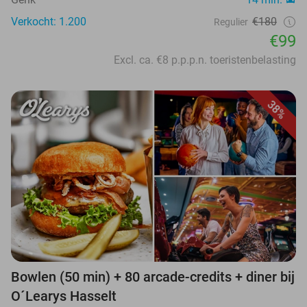
Verkocht: 1.200
€180
Regulier
€99
Excl. ca. €8 p.p.p.n. toeristenbelasting
38%
Bowlen (50 min) + 80 arcade-credits + diner bij
O´Learys Hasselt