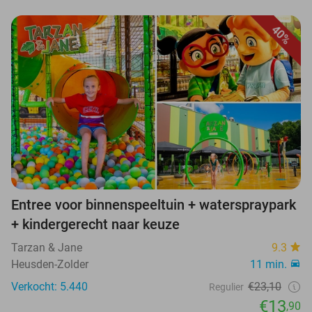
40%
Entree voor binnenspeeltuin + waterspraypark
+ kindergerecht naar keuze
Tarzan & Jane
9.3
Heusden-Zolder
11 min.
Verkocht: 5.440
€23,10
Regulier
€13
,90