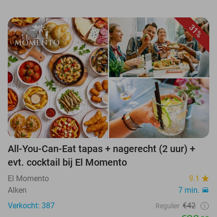
31%
All-You-Can-Eat tapas + nagerecht (2 uur) +
evt. cocktail bij El Momento
El Momento
9.1
Alken
7 min.
Verkocht: 387
€42
Regulier