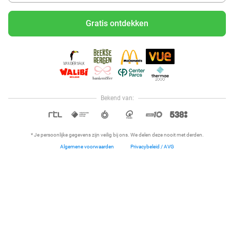
Gratis ontdekken
2- of 3-gangendiner of -lunch à la carte bij De
Bokkenrijder
De Bokkenrijder
9.9
Wellen
11 min.
Verkocht: 1.274
€37,30
Bekend van:
Regulier
Hoi, onze klantenservice is open,
€25
,50
dus als je een vraag hebt helpen
OPEN IN APP
we je graag!
* Je persoonlijke gegevens zijn veilig bij ons. We delen deze nooit met derden.
41%
Algemene voorwaarden
Privacybeleid / AVG
Home
Dichtbij
Restaurants
Hotels
Menu