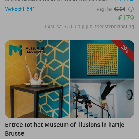
Verkocht: 541
€304
Regulier
€179
Excl. ca. €5,60 p.p.p.n. toeristenbelasting
29%
Entree tot het Museum of Illusions in hartje
Brussel