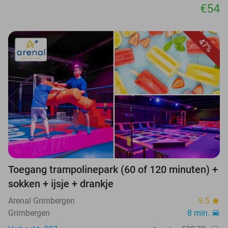
€54
47%
Toegang trampolinepark (60 of 120 minuten) +
sokken + ijsje + drankje
Arenal Grimbergen
9.5
Grimbergen
8 min.