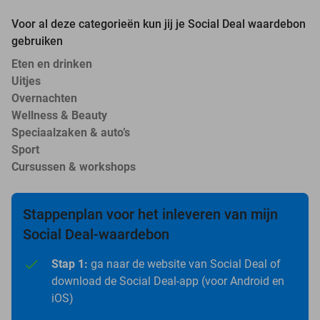
Voor al deze categorieën kun jij je Social Deal waardebon
gebruiken
Eten en drinken
Uitjes
Overnachten
Wellness & Beauty
Speciaalzaken & auto’s
Sport
Cursussen & workshops
Stappenplan voor het inleveren van mijn
Social Deal-waardebon
Stap 1:
ga naar de website van Social Deal of
download de Social Deal-app (voor Android en
iOS)