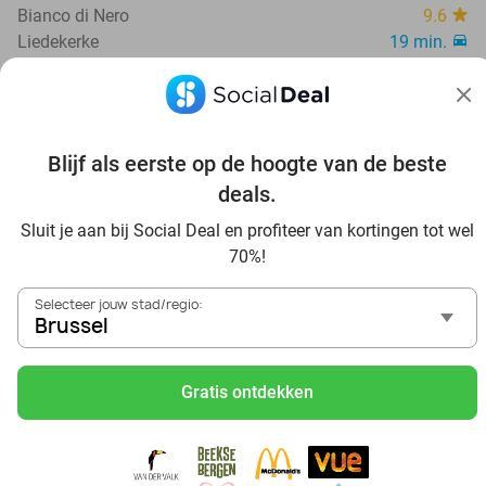
Bianco di Nero
9.6
Liedekerke
19 min.
Verkocht: 229
€52
Regulier
€27
,50
Blijf als eerste op de hoogte van de beste
58%
deals.
Sluit je aan bij Social Deal en profiteer van kortingen tot wel
70%!
Selecteer jouw stad/regio:
Brussel
Gratis ontdekken
Mossellunch of -diner met frietjes + evt. dame
blanche bij La terrasse du pêcheur