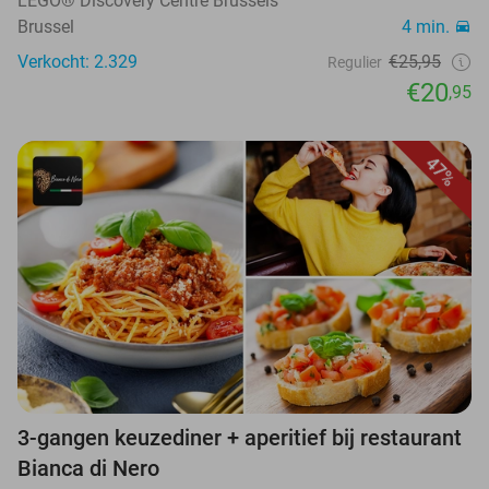
LEGO® Discovery Centre Brussels
Brussel
4 min.
Verkocht: 2.329
€25,95
Regulier
€20
,95
47%
3-gangen keuzediner + aperitief bij restaurant
Bianca di Nero