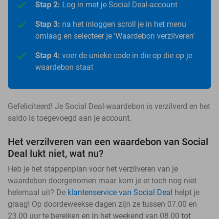
Stap 2:
Log in met je Social Deal-account
Stap 3:
na het inloggen scroll je in het menu
omlaag en selecteer je ‘Waardebon verzilveren’
Stap 4:
voer de unieke code in die op die op je
waardebon staat
Gefeliciteerd! Je Social Deal-waardebon is verzilverd en het
saldo is toegevoegd aan je account.
Het verzilveren van een waardebon van Social
Deal lukt niet, wat nu?
Heb je het stappenplan voor het verzilveren van je
waardebon doorgenomen maar kom je er toch nog niet
helemaal uit? De
klantenservice van Social Deal
helpt je
graag! Op doordeweekse dagen zijn ze tussen 07.00 en
23.00 uur te bereiken en in het weekend van 08.00 tot