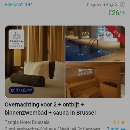
Verkocht: 194
€45,35
Regulier
€26
,90
41%
Overnachting voor 2 + ontbijt +
binnenzwembad + sauna in Brussel
Tangla Hotel Brussels
9.1
Sint-Lambrechts-Woluwe / Woluwé St Lambert
7 min.