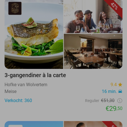
42%
3-gangendiner à la carte
Hofke van Wolvertem
9.4
Meise
16 min.
Verkocht: 360
€51,30
Regulier
€29
,50