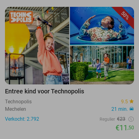
50%
Entree kind voor Technopolis
Technopolis
9.5
Mechelen
21 min.
Verkocht: 2.792
€23
Regulier
€11
,50