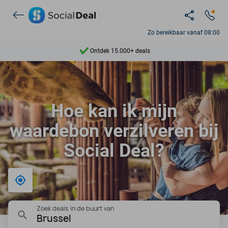
Zo bereikbaar vanaf 08:00
Ontdek 15.000+ deals
7 dagen per week beschikbaar
10+ miljoen leden
Hoe kan ik mijn
9,4
waardebon verzilveren bij
Ontdek 15.000+ deals
Social Deal?
Bij mij in de buurt
Zoek deals in de buurt van
Brussel