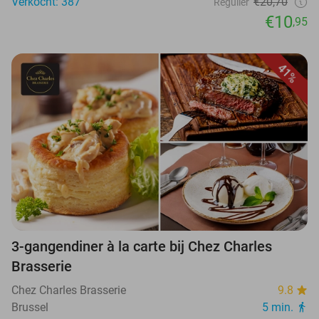
Verkocht: 387
€20,70
Regulier
€10
,95
41%
3-gangendiner à la carte bij Chez Charles
Brasserie
Chez Charles Brasserie
9.8
Brussel
5 min.