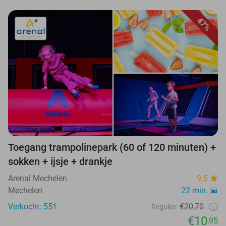
47%
Toegang trampolinepark (60 of 120 minuten) +
sokken + ijsje + drankje
Arenal Mechelen
9.5
Mechelen
22 min.
Verkocht: 551
€20,70
Regulier
€10
,95