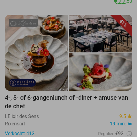
€22
,50
41%
4-, 5- of 6-gangenlunch of -diner + amuse van
de chef
L'Elixir des Sens
9.5
Rixensart
19 min.
Verkocht: 412
€92
Regulier