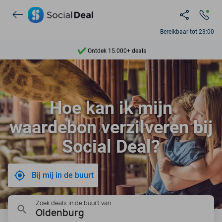
Bereikbaar tot 23:00
Ontdek 15.000+ deals
7 dagen per week beschikbaar
10+ miljoen leden
Hoe kan ik mijn
9,4
waardebon verzilveren bij
Ontdek 15.000+ deals
Social Deal?
Bij mij in de buurt
Zoek deals in de buurt van
Oldenburg