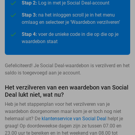
Stap 2:
Log in met je Social Deal-account
Stap 3:
na het inloggen scroll je in het menu
omlaag en selecteer je ‘Waardebon verzilveren’
Stap 4:
voer de unieke code in die op die op je
waardebon staat
Gefeliciteerd! Je Social Deal-waardebon is verzilverd en het
saldo is toegevoegd aan je account.
Het verzilveren van een waardebon van Social
Deal lukt niet, wat nu?
Heb je het stappenplan voor het verzilveren van je
waardebon doorgenomen maar kom je er toch nog niet
helemaal uit? De
klantenservice van Social Deal
helpt je
graag! Op doordeweekse dagen zijn ze tussen 07.00 en
23.00 uur te bereiken en in het weekend van 08.00 tot