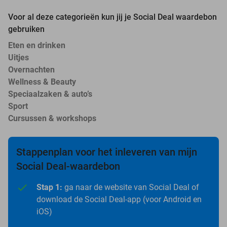
Voor al deze categorieën kun jij je Social Deal waardebon
gebruiken
Eten en drinken
Uitjes
Overnachten
Wellness & Beauty
Speciaalzaken & auto’s
Sport
Cursussen & workshops
Stappenplan voor het inleveren van mijn
Social Deal-waardebon
Stap 1:
ga naar de website van Social Deal of
download de Social Deal-app (voor Android en
iOS)