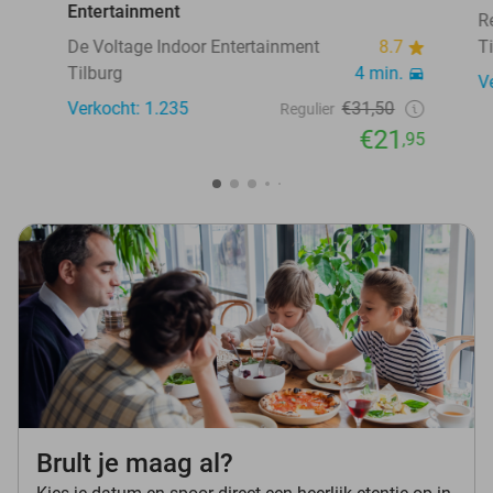
Entertainment
R
De Voltage Indoor Entertainment
8.7
T
Tilburg
4 min.
V
Verkocht: 1.235
€31,50
Regulier
€21
,95
Brult je maag al?