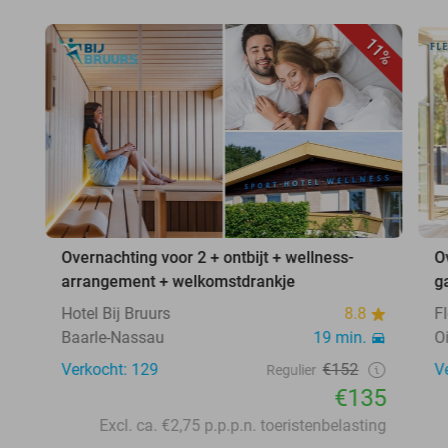
11%
Overnachting voor 2 + ontbijt + wellness-
O
arrangement + welkomstdrankje
g
Hotel Bij Bruurs
8.8
F
Baarle-Nassau
19 min.
O
Verkocht: 129
€152
V
Regulier
€135
Excl. ca. €2,75 p.p.p.n. toeristenbelasting