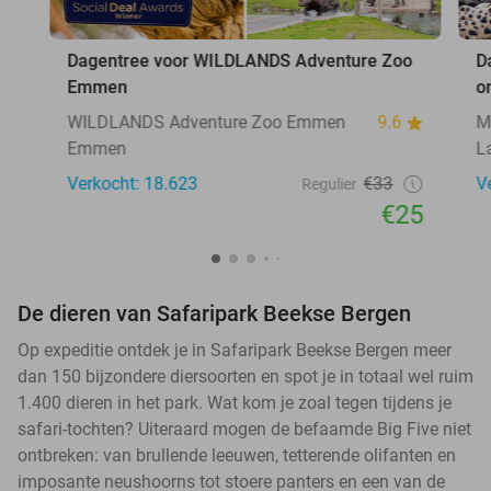
Dagentree voor WILDLANDS Adventure Zoo
D
Emmen
o
WILDLANDS Adventure Zoo Emmen
9.6
M
Emmen
L
Verkocht: 18.623
€33
V
Regulier
€25
De dieren van Safaripark Beekse Bergen
Op expeditie ontdek je in Safaripark Beekse Bergen meer
dan 150 bijzondere diersoorten en spot je in totaal wel ruim
1.400 dieren in het park. Wat kom je zoal tegen tijdens je
safari-tochten? Uiteraard mogen de befaamde Big Five niet
ontbreken: van brullende leeuwen, tetterende olifanten en
imposante neushoorns tot stoere panters en een van de