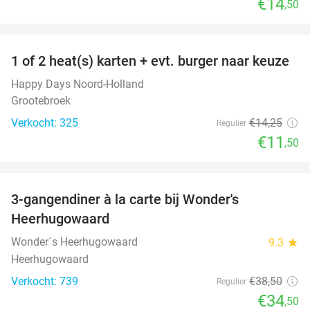
€14
,50
favorite_border
1 of 2 heat(s) karten + evt. burger naar keuze
19%
Happy Days Noord-Holland
Grootebroek
Verkocht: 325
€14
,25
Regulier
€11
,50
favorite_border
3-gangendiner à la carte bij Wonder's
10%
Heerhugowaard
Wonder´s Heerhugowaard
9.3
star
Heerhugowaard
Verkocht: 739
€38
,50
Regulier
€34
,50