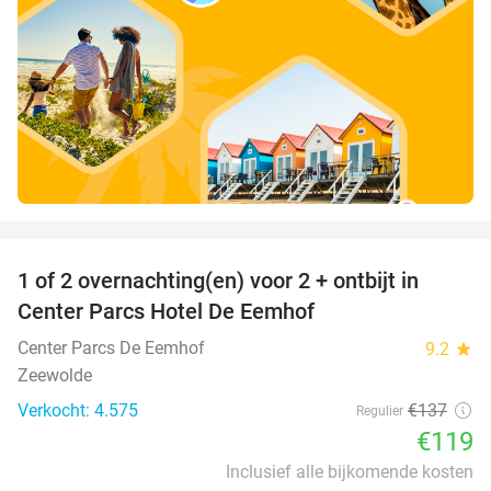
favorite_border
1 of 2 overnachting(en) voor 2 + ontbijt in
13%
Center Parcs Hotel De Eemhof
Center Parcs De Eemhof
9.2
star
Zeewolde
Verkocht: 4.575
€137
Regulier
€119
Inclusief alle bijkomende kosten