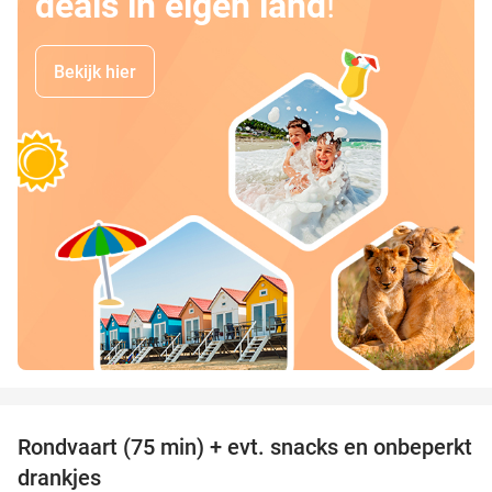
deals in eigen land
!
Bekijk hier
favorite_border
Rondvaart (75 min) + evt. snacks en onbeperkt
50%
drankjes