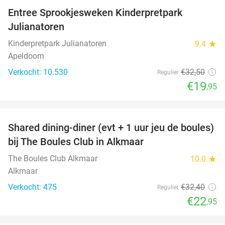
Entree Sprookjesweken Kinderpretpark
39%
Julianatoren
Kinderpretpark Julianatoren
9.4
star
Apeldoorn
Verkocht: 10.530
€32
,50
Regulier
€19
,95
favorite_border
Shared dining-diner (evt + 1 uur jeu de boules)
29%
bij The Boules Club in Alkmaar
The Boules Club Alkmaar
10.0
star
Alkmaar
Verkocht: 475
€32
,40
Regulier
€22
,95
favorite_border