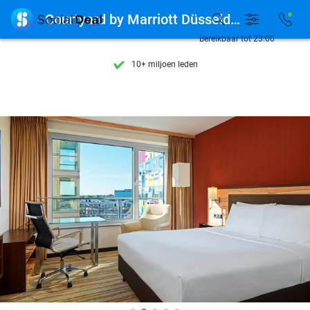
Ontdek 15.000+ deals

Courtyard by Marriott Düsseldorf Hafen
7 dagen per week beschikbaar
Bereikbaar tot 23:00
10+ miljoen leden
9,4
op basis van
205.924 reviews
Ontdek 15.000+ deals
7 dagen per week beschikbaar
10+ miljoen leden