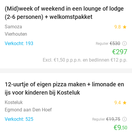
(Mid)week of weekend in een lounge of lodge
44%
(2-6 personen) + welkomstpakket
Samoza
9.8
star
Vierhouten
Verkocht: 193
€530
Regulier
€297
Excl. €1,50 p.p.p.n. en bedlinnen €12 p.p.
favorite_border
12-uurtje of eigen pizza maken + limonade en
52%
ijs voor kinderen bij Kosteluk
Kosteluk
9.4
star
Egmond aan Den Hoef
Verkocht: 525
€19
,75
Regulier
€9
,50