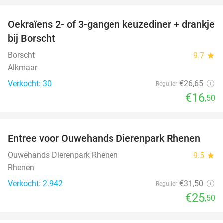
Oekraïens 2- of 3-gangen keuzediner + drankje
38%
bij Borscht
Borscht
9.7
star
Alkmaar
Verkocht: 30
€26
,65
Regulier
€16
,50
favorite_border
Entree voor Ouwehands Dierenpark Rhenen
19%
Ouwehands Dierenpark Rhenen
9.5
star
Rhenen
Verkocht: 2.942
€31
,50
Regulier
€25
,50
favorite_border