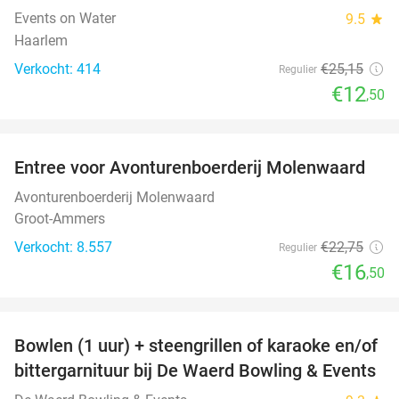
Events on Water
9.5
star
Haarlem
Verkocht: 414
€25
,15
Regulier
€12
,50
favorite_border
Entree voor Avonturenboerderij Molenwaard
27%
Avonturenboerderij Molenwaard
Groot-Ammers
Verkocht: 8.557
€22
,75
Regulier
€16
,50
favorite_border
Bowlen (1 uur) + steengrillen of karaoke en/of
46%
bittergarnituur bij De Waerd Bowling & Events