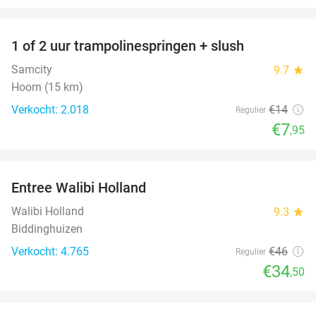
favorite_border
1 of 2 uur trampolinespringen + slush
43%
Samcity
9.7
star
Hoorn (15 km)
Verkocht: 2.018
€14
Regulier
€7
,95
favorite_border
Entree Walibi Holland
25%
Walibi Holland
9.3
star
Biddinghuizen
Verkocht: 4.765
€46
Regulier
€34
,50
favorite_border