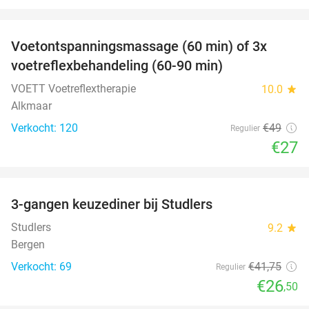
favorite_border
Voetontspanningsmassage (60 min) of 3x
45%
SOLD
voetreflexbehandeling (60-90 min)
OUT
VOETT Voetreflextherapie
10.0
star
Alkmaar
Verkocht: 120
€49
Regulier
€27
favorite_border
3-gangen keuzediner bij Studlers
37%
Studlers
9.2
star
Bergen
Verkocht: 69
€41
,75
Regulier
€26
,50
favorite_border