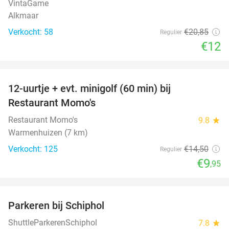
VintaGame
Alkmaar
Verkocht: 58
€20
,85
Regulier
€12
favorite_border
12-uurtje + evt. minigolf (60 min) bij
31%
Restaurant Momo's
Restaurant Momo's
9.8
star
Warmenhuizen (7 km)
Verkocht: 125
€14
,50
Regulier
€9
,95
favorite_border
Parkeren bij Schiphol
36%
ShuttleParkerenSchiphol
7.8
star