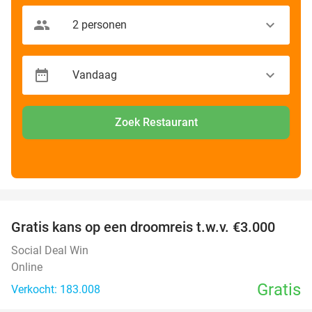
Zoek Restaurant
favorite_border
Gratis kans op een droomreis t.w.v. €3.000
Social Deal Win
Online
Gratis
Verkocht: 183.008
favorite_border