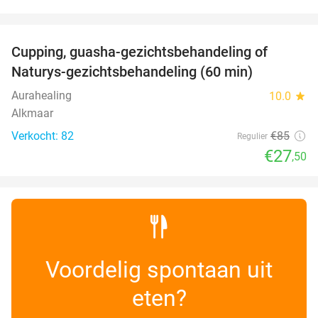
favorite_border
Cupping, guasha-gezichtsbehandeling of
68%
Naturys-gezichtsbehandeling (60 min)
Aurahealing
10.0
star
Alkmaar
Verkocht: 82
€85
Regulier
€27
,50
Voordelig spontaan uit
eten?