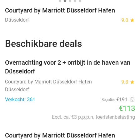
Courtyard by Marriott Düsseldorf Hafen
Düsseldorf
9.8
star
Beschikbare deals
favorite_border
Overnachting voor 2 + ontbijt in de haven van
Düsseldorf
Courtyard by Marriott Düsseldorf Hafen
9.8
star
Düsseldorf
Verkocht: 361
€191
Regulier
€113
Excl. ca. €3 p.p.p.n. toeristenbelasting
Courtyard by Marriott Düsseldorf Hafen