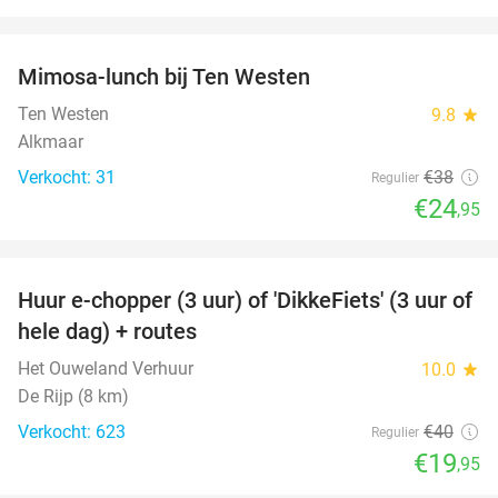
favorite_border
Mimosa-lunch bij Ten Westen
34%
Ten Westen
9.8
star
Alkmaar
Verkocht: 31
€38
Regulier
€24
,95
favorite_border
Huur e-chopper (3 uur) of 'DikkeFiets' (3 uur of
50%
hele dag) + routes
Het Ouweland Verhuur
10.0
star
De Rijp (8 km)
Verkocht: 623
€40
Regulier
€19
,95