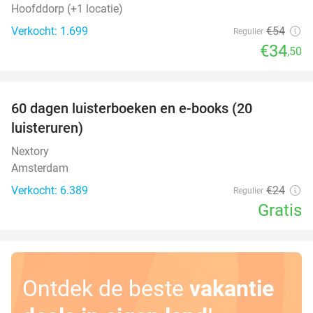
Hoofddorp (+1 locatie)
Verkocht: 1.699
€54
Regulier
€34
,50
favorite_border
100%
60 dagen luisterboeken en e-books (20
luisteruren)
Nextory
Amsterdam
Verkocht: 6.389
€24
Regulier
Gratis
Ontdek de beste
vakantie