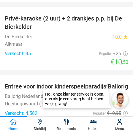
favorite_border
Privé-karaoke (2 uur) + 2 drankjes p.p. bij De
58%
Bierkelder
De Bierkelder
10.0
star
Alkmaar
Verkocht: 45
€25
Regulier
€10
,50
favorite_border
Entree voor indoor kinderspeelparadijs Ballorig
32%
Ballorig Nederland
8.8
star
Heerhugowaard (+21 locaties)
Verkocht: 4.582
€10
,95
Regulier
€7
,50
Home
Dichtbij
Restaurants
Hotels
Menu
favorite_border