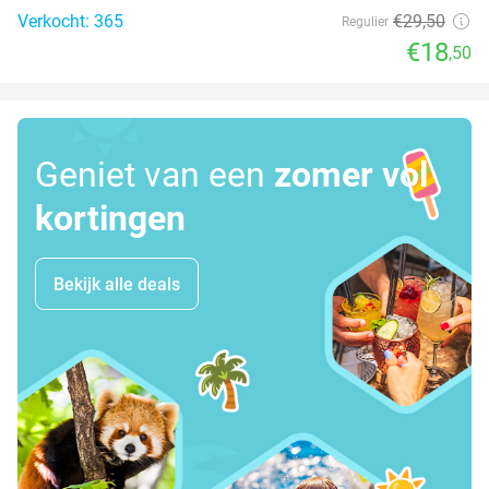
Verkocht: 365
€29
,50
Regulier
€18
,50
Geniet van een
zomer vol
kortingen
Bekijk alle deals