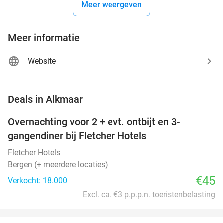
Meer weergeven
Meer informatie
Website
favorite_border
Deals in Alkmaar
Overnachting voor 2 + evt. ontbijt en 3-
gangendiner bij Fletcher Hotels
Fletcher Hotels
Bergen (+ meerdere locaties)
€45
Verkocht: 18.000
Excl. ca. €3 p.p.p.n. toeristenbelasting
favorite_border