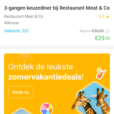
3-gangen keuzediner bij Restaurant Meat & Co
20%
Restaurant Meat & Co
8.8
star
Alkmaar
Verkocht: 232
€36
,80
Regulier
€29
,50
Ontdek de leukste
zomervakantiedeals
!
Bekijk nu