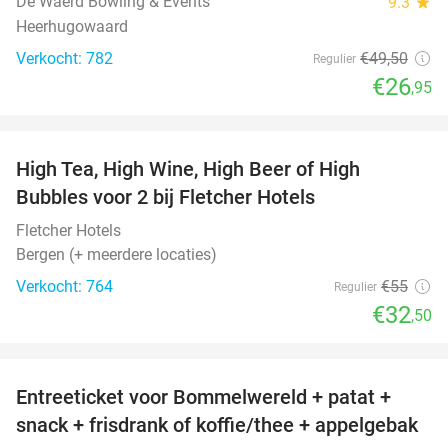
De Waerd Bowling & Events
9.3
star
Heerhugowaard
Verkocht: 782
€49
,50
Regulier
€26
,95
favorite_border
High Tea, High Wine, High Beer of High
41%
Bubbles voor 2 bij Fletcher Hotels
Fletcher Hotels
Bergen (+ meerdere locaties)
Verkocht: 764
€55
Regulier
€32
,50
favorite_border
Entreeticket voor Bommelwereld + patat +
23%
snack + frisdrank of koffie/thee + appelgebak