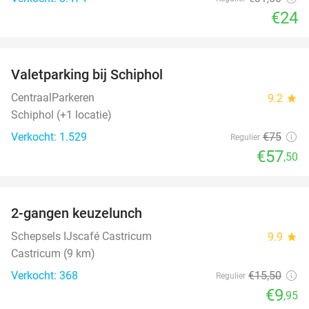
€24
favorite_border
Valetparking bij Schiphol
23%
CentraalParkeren
9.2
star
Schiphol (+1 locatie)
Verkocht: 1.529
€75
Regulier
€57
,50
favorite_border
2-gangen keuzelunch
36%
Schepsels IJscafé Castricum
9.9
star
Castricum (9 km)
Verkocht: 368
€15
,50
Regulier
€9
,95