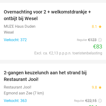
Overnachting voor 2 + welkomstdrankje +
33%
ontbijt bij Wesel
MUZE Haus Duden
8.1
star
Wesel
Verkocht: 372
€123
Regulier
€83
Excl. ca. €2,13 p.p.p.n. toeristenbelasting
favorite_border
2-gangen keuzelunch aan het strand bij
35%
Restaurant Jooi!
Restaurant Jooi!
9.8
star
Egmond aan Zee (7 km)
Verkocht: 363
€22
,15
Regulier