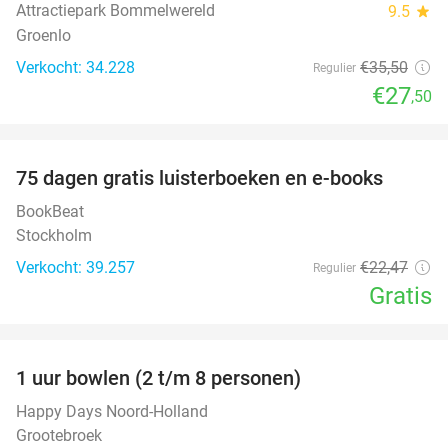
Attractiepark Bommelwereld
9.5
star
Groenlo
Verkocht: 34.228
€35
,50
Regulier
€27
,50
favorite_border
100%
75 dagen gratis luisterboeken en e-books
BookBeat
Stockholm
Verkocht: 39.257
€22
,47
Regulier
Gratis
favorite_border
1 uur bowlen (2 t/m 8 personen)
37%
Happy Days Noord-Holland
Grootebroek