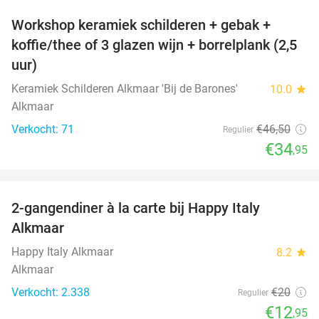
Workshop keramiek schilderen + gebak +
25%
koffie/thee of 3 glazen wijn + borrelplank (2,5
uur)
Keramiek Schilderen Alkmaar 'Bij de Barones'
10.0
star
Alkmaar
Verkocht: 71
€46
,50
Regulier
€34
,95
favorite_border
2-gangendiner à la carte bij Happy Italy
35%
Alkmaar
Happy Italy Alkmaar
8.2
star
Alkmaar
Verkocht: 2.338
€20
Regulier
€12
,95