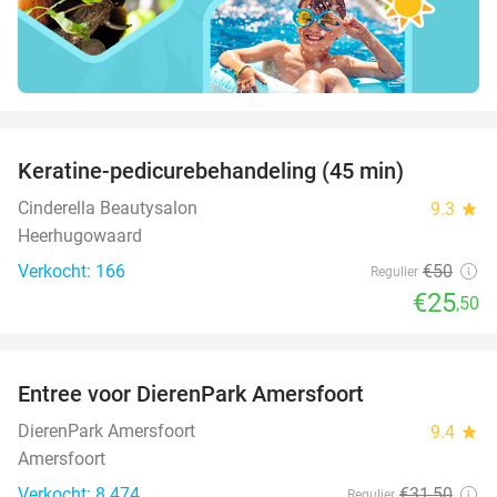
favorite_border
Keratine-pedicurebehandeling (45 min)
49%
Cinderella Beautysalon
9.3
star
Heerhugowaard
Verkocht: 166
€50
Regulier
€25
,50
favorite_border
Entree voor DierenPark Amersfoort
24%
DierenPark Amersfoort
9.4
star
Amersfoort
Verkocht: 8.474
€31
,50
Regulier