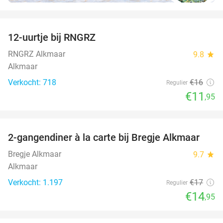
favorite_border
12-uurtje bij RNGRZ
25%
RNGRZ Alkmaar
9.8
star
Alkmaar
Verkocht: 718
€16
Regulier
€11
,95
favorite_border
2-gangendiner à la carte bij Bregje Alkmaar
12%
Bregje Alkmaar
9.7
star
Alkmaar
Verkocht: 1.197
€17
Regulier
€14
,95
favorite_border