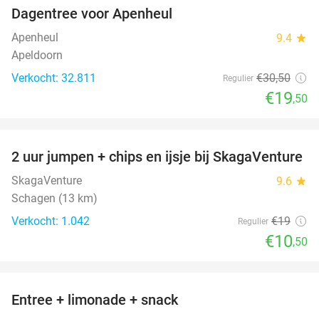
Dagentree voor Apenheul
36%
Apenheul
9.4
star
Apeldoorn
Verkocht: 32.811
€30
,50
Regulier
€19
,50
favorite_border
2 uur jumpen + chips en ijsje bij SkagaVenture
45%
SkagaVenture
9.6
star
Schagen (13 km)
Verkocht: 1.042
€19
Regulier
€10
,50
favorite_border
Entree + limonade + snack
42%