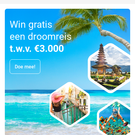
Win gratis
een droomreis
t.w.v. €3.000
Doe mee!