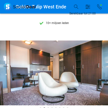
Ontdek 15.000+ deals

Golden Tulip West Ende
7 dagen per week beschikbaar
Bereikbaar tot 21:00
10+ miljoen leden
9,4
op basis van
206.310 reviews
Ontdek 15.000+ deals
7 dagen per week beschikbaar
10+ miljoen leden