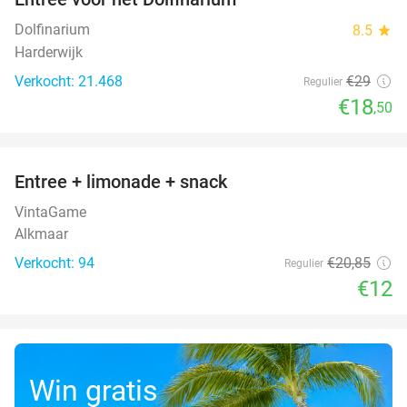
36%
Dolfinarium
8.5
star
Harderwijk
Verkocht: 21.468
€29
Regulier
€18
,50
favorite_border
Entree + limonade + snack
42%
VintaGame
Alkmaar
Verkocht: 94
€20
,85
Regulier
€12
Win gratis