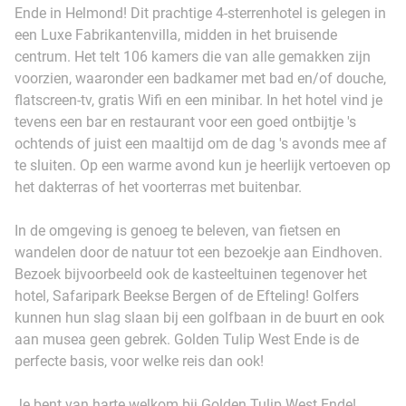
Ende in Helmond! Dit prachtige 4-sterrenhotel is gelegen in
een Luxe Fabrikantenvilla, midden in het bruisende
centrum. Het telt 106 kamers die van alle gemakken zijn
voorzien, waaronder een badkamer met bad en/of douche,
flatscreen-tv, gratis Wifi en een minibar. In het hotel vind je
tevens een bar en restaurant voor een goed ontbijtje 's
ochtends of juist een maaltijd om de dag 's avonds mee af
te sluiten. Op een warme avond kun je heerlijk vertoeven op
het dakterras of het voorterras met buitenbar.
In de omgeving is genoeg te beleven, van fietsen en
wandelen door de natuur tot een bezoekje aan Eindhoven.
Bezoek bijvoorbeeld ook de kasteeltuinen tegenover het
hotel, Safaripark Beekse Bergen of de Efteling! Golfers
kunnen hun slag slaan bij een golfbaan in de buurt en ook
aan musea geen gebrek. Golden Tulip West Ende is de
perfecte basis, voor welke reis dan ook!
Je bent van harte welkom bij Golden Tulip West Ende!