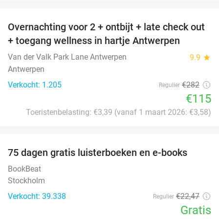
favorite_border
Overnachting voor 2 + ontbijt + late check out
59%
+ toegang wellness in hartje Antwerpen
Van der Valk Park Lane Antwerpen
9.9
star
Antwerpen
Verkocht: 1.205
€282
Regulier
€115
Toeristenbelasting: €3,39 (vanaf 1 maart 2026: €3,58)
favorite_border
100%
75 dagen gratis luisterboeken en e-books
BookBeat
Stockholm
Verkocht: 39.338
€22
,47
Regulier
Gratis