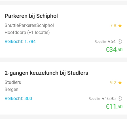
favorite_border
Parkeren bij Schiphol
36%
ShuttleParkerenSchiphol
7.8
star
Hoofddorp (+1 locatie)
Verkocht: 1.784
€54
Regulier
€34
,50
favorite_border
2-gangen keuzelunch bij Studlers
32%
Studlers
9.2
star
Bergen
Verkocht: 300
€16
,95
Regulier
€11
,50
favorite_border