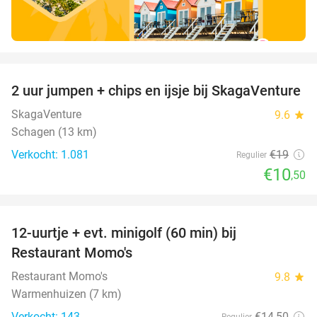
favorite_border
2 uur jumpen + chips en ijsje bij SkagaVenture
45%
SkagaVenture
9.6
star
Schagen (13 km)
Verkocht: 1.081
€19
Regulier
€10
,50
favorite_border
12-uurtje + evt. minigolf (60 min) bij
31%
Restaurant Momo's
Restaurant Momo's
9.8
star
Warmenhuizen (7 km)
Verkocht: 143
€14
,50
Regulier