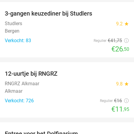
3-gangen keuzediner bij Studlers
37%
Studlers
9.2
star
Bergen
Verkocht: 83
€41
,75
Regulier
€26
,50
favorite_border
12-uurtje bij RNGRZ
25%
RNGRZ Alkmaar
9.8
star
Alkmaar
Verkocht: 726
€16
Regulier
€11
,95
favorite_border
Entree voor het Dolfinarium