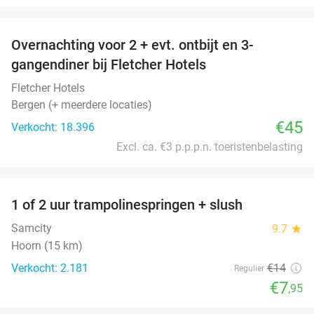
favorite_border
Overnachting voor 2 + evt. ontbijt en 3-
gangendiner bij Fletcher Hotels
Fletcher Hotels
Bergen (+ meerdere locaties)
€45
Verkocht: 18.396
Excl. ca. €3 p.p.p.n. toeristenbelasting
favorite_border
1 of 2 uur trampolinespringen + slush
43%
Samcity
9.7
star
Hoorn (15 km)
Verkocht: 2.181
€14
Regulier
€7
,95
favorite_border