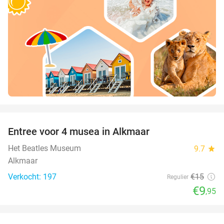
favorite_border
Entree voor 4 musea in Alkmaar
34%
Het Beatles Museum
9.7
star
Alkmaar
Verkocht: 197
€15
Regulier
€9
,95
favorite_border