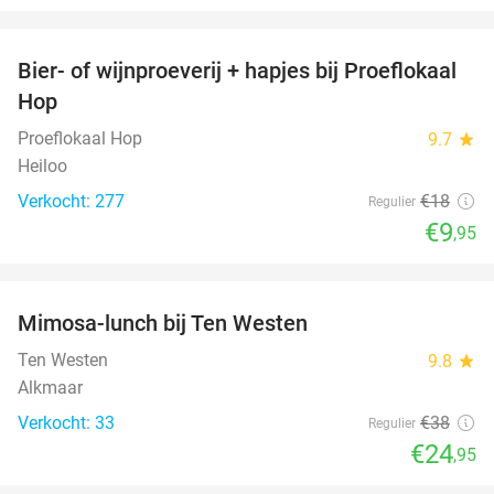
favorite_border
Bier- of wijnproeverij + hapjes bij Proeflokaal
45%
Hop
Proeflokaal Hop
9.7
star
Heiloo
Verkocht: 277
€18
Regulier
€9
,95
favorite_border
Mimosa-lunch bij Ten Westen
34%
Ten Westen
9.8
star
Alkmaar
Verkocht: 33
€38
Regulier
€24
,95
favorite_border