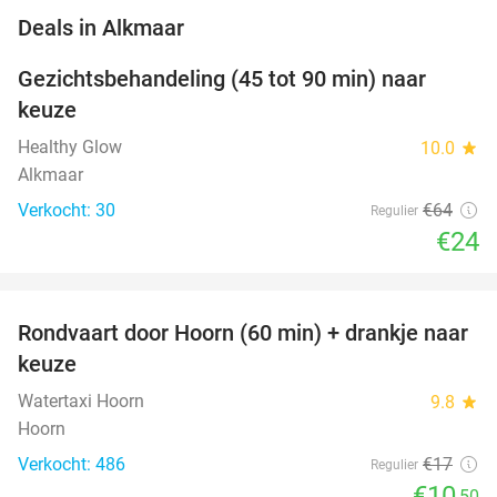
favorite_border
Deals in Alkmaar
Gezichtsbehandeling (45 tot 90 min) naar
63%
NEW
keuze
TODAY
Healthy Glow
10.0
star
Alkmaar
Verkocht: 30
€64
Regulier
€24
favorite_border
Rondvaart door Hoorn (60 min) + drankje naar
38%
keuze
Watertaxi Hoorn
9.8
star
Hoorn
Verkocht: 486
€17
Regulier
€10
,50