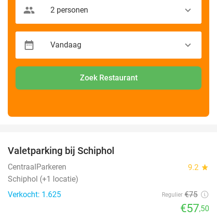
Zoek Restaurant
favorite_border
Valetparking bij Schiphol
23%
CentraalParkeren
9.2
star
Schiphol (+1 locatie)
Verkocht: 1.625
€75
Regulier
€57
,50