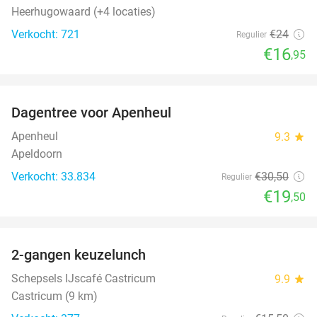
Heerhugowaard (+4 locaties)
Verkocht: 721
€24
Regulier
€16
,95
favorite_border
Dagentree voor Apenheul
36%
Apenheul
9.3
star
Apeldoorn
Verkocht: 33.834
€30
,50
Regulier
€19
,50
favorite_border
2-gangen keuzelunch
36%
Schepsels IJscafé Castricum
9.9
star
Castricum (9 km)