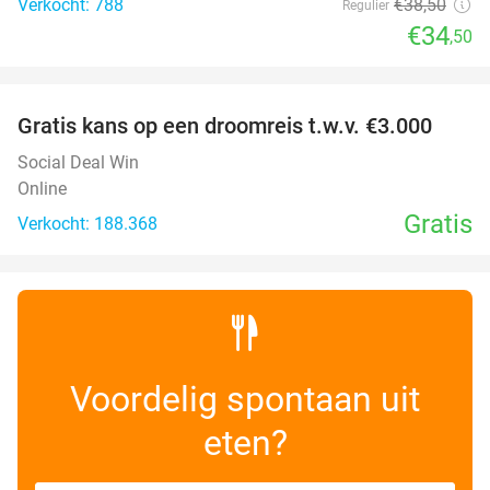
Verkocht: 788
€38
,50
Regulier
€34
,50
favorite_border
Gratis kans op een droomreis t.w.v. €3.000
Social Deal Win
Online
Gratis
Verkocht: 188.368
Voordelig spontaan uit
eten?