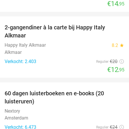
€14
,95
favorite_border
2-gangendiner à la carte bij Happy Italy
35%
Alkmaar
Happy Italy Alkmaar
8.2
star
Alkmaar
Verkocht: 2.403
€20
Regulier
€12
,95
favorite_border
100%
60 dagen luisterboeken en e-books (20
luisteruren)
Nextory
Amsterdam
Verkocht: 6.473
€24
Regulier