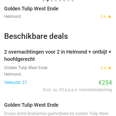
Golden Tulip West Ende
Helmond
9.6
star
Beschikbare deals
favorite_border
2 overnachtingen voor 2 in Helmond + ontbijt +
hoofdgerecht
Golden Tulip West Ende
9.6
star
Helmond
€254
Verkocht: 27
Excl. ca. €3 p.p.p.n. toeristenbelasting
Golden Tulip West Ende
Ervaar échte Brabantse gastvrijheid bij Golden Tulip West