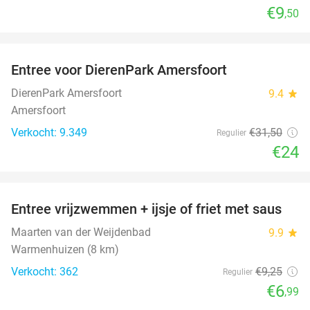
€9
,50
favorite_border
Entree voor DierenPark Amersfoort
24%
DierenPark Amersfoort
9.4
star
Amersfoort
Verkocht: 9.349
€31
,50
Regulier
€24
favorite_border
Entree vrijzwemmen + ijsje of friet met saus
24%
Maarten van der Weijdenbad
9.9
star
Warmenhuizen (8 km)
Verkocht: 362
€9
,25
Regulier
€6
,99