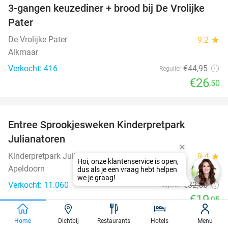
3-gangen keuzediner + brood bij De Vrolijke
41%
Pater
De Vrolijke Pater
9.2
star
Alkmaar
Verkocht: 416
€44
,95
Regulier
€26
,50
favorite_border
Entree Sprookjesweken Kinderpretpark
39%
Julianatoren
Kinderpretpark Julianatoren
9.4
star
Apeldoorn
Verkocht: 11.060
€32
,50
Regulier
€19
,95
favorite_border
Home
Dichtbij
Restaurants
Hotels
Menu