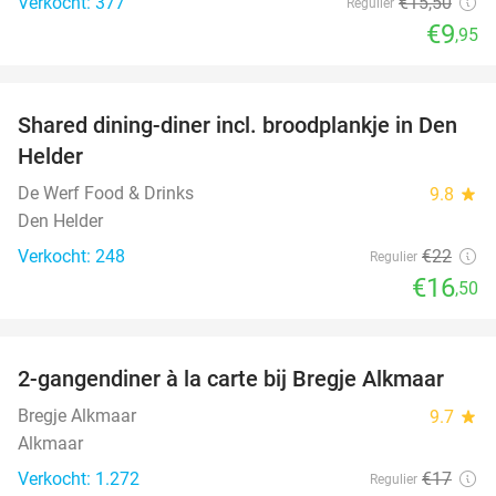
Verkocht: 377
€15
,50
Regulier
€9
,95
favorite_border
Shared dining-diner incl. broodplankje in Den
25%
Helder
De Werf Food & Drinks
9.8
star
Den Helder
Verkocht: 248
€22
Regulier
€16
,50
favorite_border
2-gangendiner à la carte bij Bregje Alkmaar
12%
Bregje Alkmaar
9.7
star
Alkmaar
Verkocht: 1.272
€17
Regulier