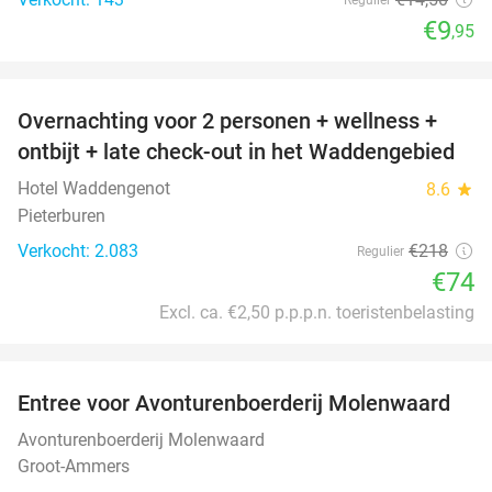
€9
,95
favorite_border
Overnachting voor 2 personen + wellness +
66%
ontbijt + late check-out in het Waddengebied
Hotel Waddengenot
8.6
star
Pieterburen
Verkocht: 2.083
€218
Regulier
€74
Excl. ca. €2,50 p.p.p.n. toeristenbelasting
favorite_border
Entree voor Avonturenboerderij Molenwaard
27%
Avonturenboerderij Molenwaard
Groot-Ammers