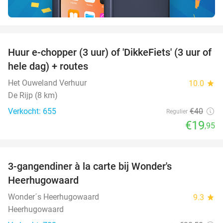
favorite_border
Huur e-chopper (3 uur) of 'DikkeFiets' (3 uur of
50%
hele dag) + routes
Het Ouweland Verhuur
10.0
star
De Rijp (8 km)
Verkocht: 655
€40
Regulier
€19
,95
favorite_border
3-gangendiner à la carte bij Wonder's
10%
Heerhugowaard
Wonder´s Heerhugowaard
9.3
star
Heerhugowaard