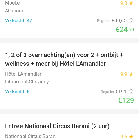
Moeke
9.3
star
Alkmaar
Verkocht: 47
€40
,65
Regulier
€24
,50
favorite_border
1, 2 of 3 overnachting(en) voor 2 + ontbijt +
32%
NEW
wellness + meer bij Hôtel L'Amandier
TODAY
Hôtel L'Amandier
9.9
star
Libramont-Chevigny
Verkocht: 6
€191
Regulier
€129
favorite_border
Entree Nationaal Circus Barani (2 uur)
29%
Nationaal Circus Barani
9.5
star