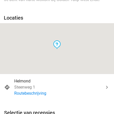
Locaties
food
Helmond
Steenweg 1
Routebeschrijving
Selectie van recensies