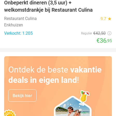
Onbeperkt dineren (3,5 uur) +
13%
welkomstdrankje bij Restaurant Culina
Restaurant Culina
9.7
star
Enkhuizen
Verkocht: 1.205
€42
,50
Regulier
€36
,95
Ontdek de beste
vakantie
deals in eigen land
!
Bekijk hier