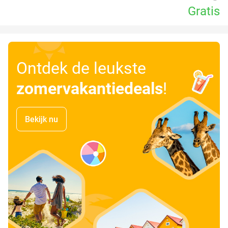
Gratis
Ontdek de leukste
zomervakantiedeals
!
Bekijk nu