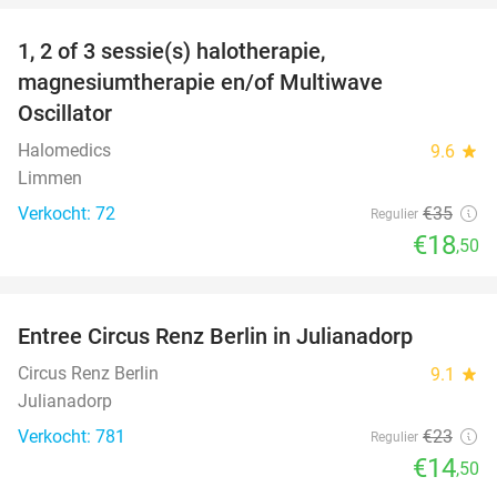
1, 2 of 3 sessie(s) halotherapie,
47%
magnesiumtherapie en/of Multiwave
Oscillator
Halomedics
9.6
star
Limmen
Verkocht: 72
€35
Regulier
€18
,50
favorite_border
Entree Circus Renz Berlin in Julianadorp
37%
Circus Renz Berlin
9.1
star
Julianadorp
Verkocht: 781
€23
Regulier
€14
,50