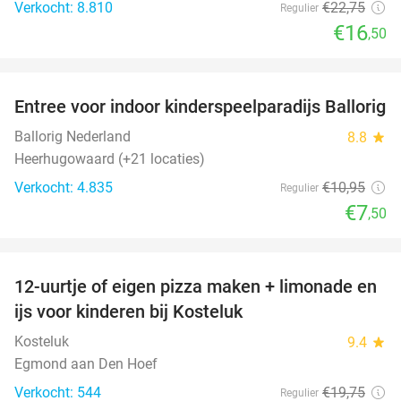
Verkocht: 8.810
€22
,75
Regulier
€16
,50
favorite_border
Entree voor indoor kinderspeelparadijs Ballorig
32%
Ballorig Nederland
8.8
star
Heerhugowaard (+21 locaties)
Verkocht: 4.835
€10
,95
Regulier
€7
,50
favorite_border
12-uurtje of eigen pizza maken + limonade en
52%
ijs voor kinderen bij Kosteluk
Kosteluk
9.4
star
Egmond aan Den Hoef
Verkocht: 544
€19
,75
Regulier