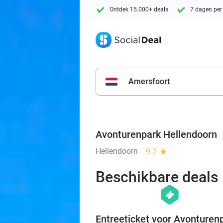
Ontdek 15.000+ deals
7 dagen per
Amersfoort
Avonturenpark Hellendoorn
Hellendoorn
9.2
star
Beschikbare deals
hexagon
events
Entreeticket voor Avonturen