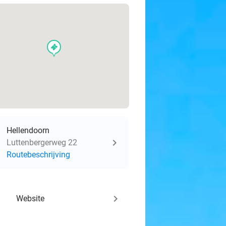
events
Hellendoorn
Luttenbergerweg 22
Routebeschrijving
keyboard_arrow_right
Website