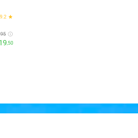
9.2
star
,95
19
,50