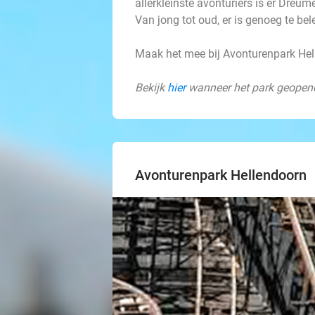
allerkleinste avonturiers is er Dreu
Van jong tot oud, er is genoeg te bel
Maak het mee bij Avonturenpark Hel
Bekijk
hier
wanneer het park geopend
Avonturenpark Hellendoorn