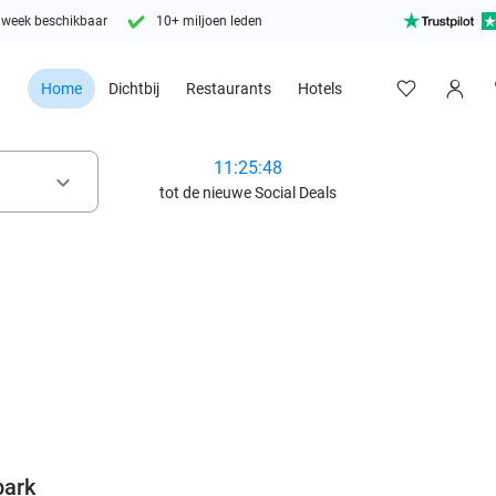
 week beschikbaar
10+ miljoen leden
Home
Dichtbij
Restaurants
Hotels
11:25:46
keyboard_arrow_down
tot de nieuwe Social Deals
favorite_border
park