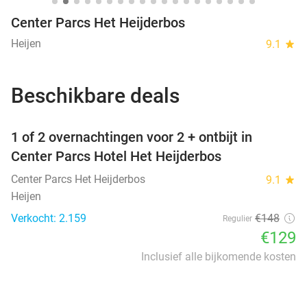
Center Parcs Het Heijderbos
Heijen
9.1
star
Beschikbare deals
favorite_border
1 of 2 overnachtingen voor 2 + ontbijt in
Center Parcs Hotel Het Heijderbos
Center Parcs Het Heijderbos
9.1
star
Heijen
Verkocht: 2.159
€148
Regulier
€129
Inclusief alle bijkomende kosten
favorite_border