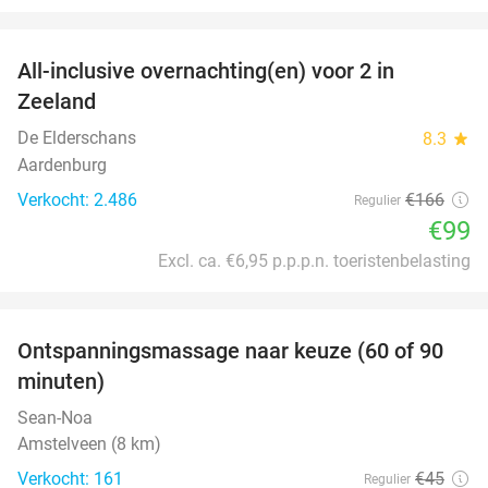
favorite_border
All-inclusive overnachting(en) voor 2 in
40%
Zeeland
De Elderschans
8.3
star
Aardenburg
Verkocht: 2.486
€166
Regulier
€99
Excl. ca. €6,95 p.p.p.n. toeristenbelasting
favorite_border
Ontspanningsmassage naar keuze (60 of 90
40%
minuten)
Sean-Noa
Amstelveen (8 km)
Verkocht: 161
€45
Regulier