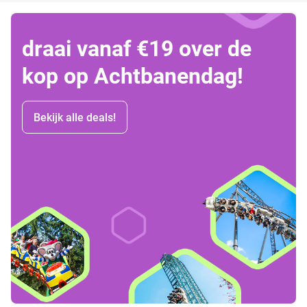
draai vanaf €19 over de
kop op Achtbanendag!
Bekijk alle deals!