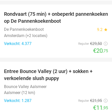
favorite_border
Rondvaart (75 min) + onbeperkt pannenkoeken
30%
op De Pannenkoekenboot
De Pannenkoekenboot
9.2
star
Amsterdam (+2 locaties)
Verkocht: 4.377
€29
,50
Regulier
€20
,75
favorite_border
Entree Bounce Valley (2 uur) + sokken +
46%
verkoelende slush puppy
Bounce Valley Aalsmeer
Aalsmeer (12 km)
Verkocht: 1.287
€21
,95
Regulier
€11
,95