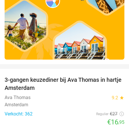
favorite_border
3-gangen keuzediner bij Ava Thomas in hartje
37%
Amsterdam
Ava Thomas
9.2
star
Amsterdam
Verkocht: 362
€27
Regulier
€16
,95