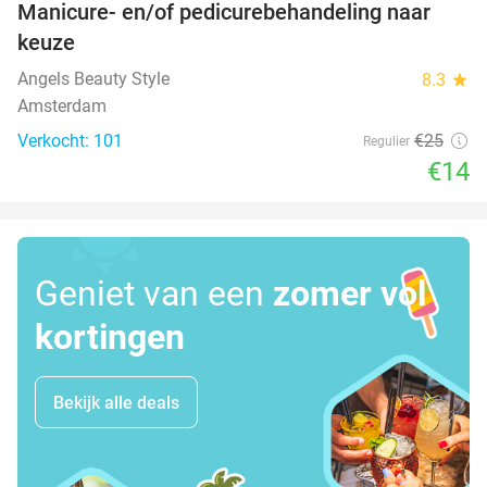
Manicure- en/of pedicurebehandeling naar
44%
keuze
Angels Beauty Style
8.3
star
Amsterdam
Verkocht: 101
€25
Regulier
€14
Geniet van een
zomer vol
kortingen
Bekijk alle deals