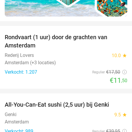
favorite_border
Rondvaart (1 uur) door de grachten van
34%
Amsterdam
Rederij Lovers
10.0
star
Amsterdam (+3 locaties)
Verkocht: 1.207
€17
,50
Regulier
€11
,50
favorite_border
All-You-Can-Eat sushi (2,5 uur) bij Genki
21%
Genki
9.5
star
Amsterdam
Verkocht: 989
€39
,95
Regulier