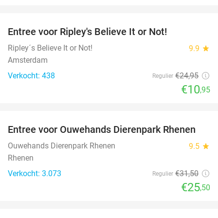
favorite_border
Entree voor Ripley's Believe It or Not!
56%
Ripley´s Believe It or Not!
9.9
star
Amsterdam
Verkocht: 438
€24
,95
Regulier
€10
,95
favorite_border
Entree voor Ouwehands Dierenpark Rhenen
19%
Ouwehands Dierenpark Rhenen
9.5
star
Rhenen
Verkocht: 3.073
€31
,50
Regulier
€25
,50
favorite_border