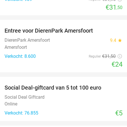
€31
,50
favorite_border
Entree voor DierenPark Amersfoort
24%
DierenPark Amersfoort
9.4
star
Amersfoort
Verkocht: 8.600
€31
,50
Regulier
€24
favorite_border
Social Deal-giftcard van 5 tot 100 euro
Social Deal Giftcard
Online
€5
Verkocht: 76.855
favorite_border