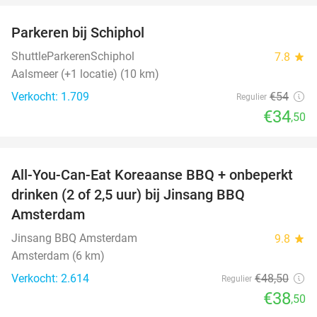
Parkeren bij Schiphol
36%
ShuttleParkerenSchiphol
7.8
star
Aalsmeer (+1 locatie) (10 km)
Verkocht: 1.709
€54
Regulier
€34
,50
favorite_border
All-You-Can-Eat Koreaanse BBQ + onbeperkt
21%
drinken (2 of 2,5 uur) bij Jinsang BBQ
Amsterdam
Jinsang BBQ Amsterdam
9.8
star
Amsterdam (6 km)
Verkocht: 2.614
€48
,50
Regulier
€38
,50