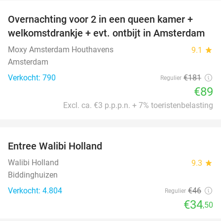
Overnachting voor 2 in een queen kamer +
51%
welkomstdrankje + evt. ontbijt in Amsterdam
Moxy Amsterdam Houthavens
9.1
star
Amsterdam
Verkocht: 790
€181
Regulier
€89
Excl. ca. €3 p.p.p.n. + 7% toeristenbelasting
favorite_border
Entree Walibi Holland
25%
Walibi Holland
9.3
star
Biddinghuizen
Verkocht: 4.804
€46
Regulier
€34
,50
favorite_border