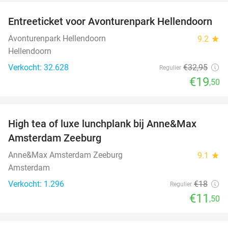
Entreeticket voor Avonturenpark Hellendoorn
41%
Avonturenpark Hellendoorn
9.2
star
Hellendoorn
Verkocht: 32.628
€32
,95
Regulier
€19
,50
favorite_border
High tea of luxe lunchplank bij Anne&Max
36%
Amsterdam Zeeburg
Anne&Max Amsterdam Zeeburg
9.1
star
Amsterdam
Verkocht: 1.296
€18
Regulier
€11
,50
favorite_border