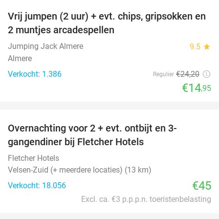
Vrij jumpen (2 uur) + evt. chips, gripsokken en
38%
2 muntjes arcadespellen
Jumping Jack Almere
9.5
star
Almere
Verkocht: 1.386
€24
,20
Regulier
€14
,95
favorite_border
Overnachting voor 2 + evt. ontbijt en 3-
gangendiner bij Fletcher Hotels
Fletcher Hotels
Velsen-Zuid (+ meerdere locaties) (13 km)
€45
Verkocht: 18.056
Excl. ca. €3 p.p.p.n. toeristenbelasting
favorite_border