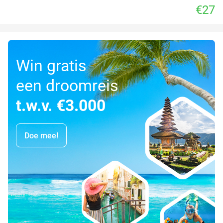
€27
Win gratis
een droomreis
t.w.v. €3.000
Doe mee!