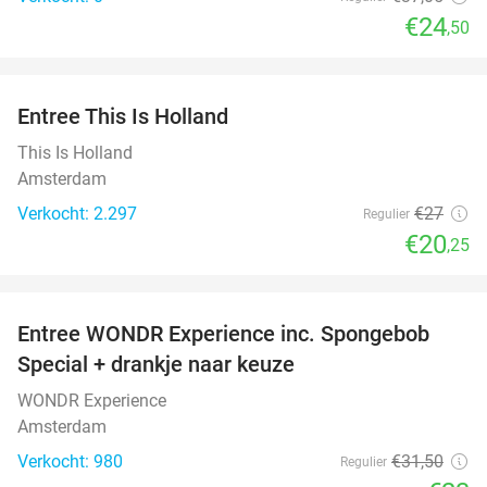
€24
,50
favorite_border
Entree This Is Holland
25%
This Is Holland
Amsterdam
Verkocht: 2.297
€27
Regulier
€20
,25
favorite_border
Entree WONDR Experience inc. Spongebob
27%
Special + drankje naar keuze
WONDR Experience
Amsterdam
Verkocht: 980
€31
,50
Regulier