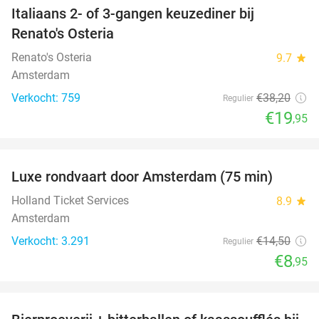
Italiaans 2- of 3-gangen keuzediner bij
48%
Renato's Osteria
Renato's Osteria
9.7
star
Amsterdam
Verkocht: 759
€38
,20
Regulier
€19
,95
favorite_border
Luxe rondvaart door Amsterdam (75 min)
38%
Holland Ticket Services
8.9
star
Amsterdam
Verkocht: 3.291
€14
,50
Regulier
€8
,95
favorite_border