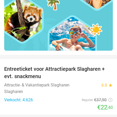
favorite_border
Entreeticket voor Attractiepark Slagharen +
41%
evt. snackmenu
Attractie- & Vakantiepark Slagharen
8.8
star
Slagharen
Verkocht: 4.626
€37
,90
Regulier
€22
,40
favorite_border