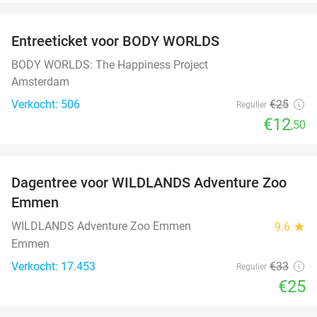
favorite_border
Entreeticket voor BODY WORLDS
50%
BODY WORLDS: The Happiness Project
Amsterdam
Verkocht: 506
€25
Regulier
€12
,50
favorite_border
Dagentree voor WILDLANDS Adventure Zoo
24%
Emmen
WILDLANDS Adventure Zoo Emmen
9.6
star
Emmen
Verkocht: 17.453
€33
Regulier
€25
favorite_border