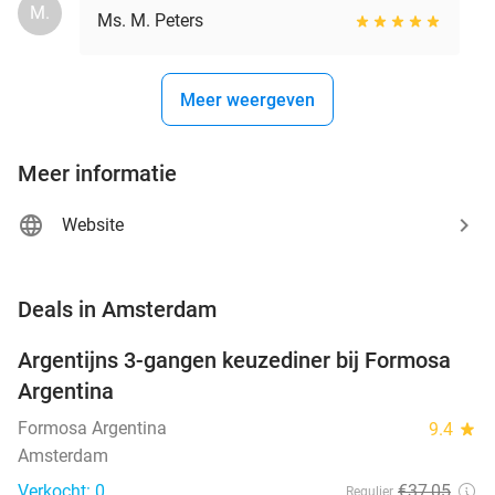
M.
Ms. M. Peters
Meer weergeven
Meer informatie
Website
favorite_border
Deals in Amsterdam
Argentijns 3-gangen keuzediner bij Formosa
34%
NEW
Argentina
TODAY
Formosa Argentina
9.4
star
Amsterdam
Verkocht: 0
€37
,05
Regulier