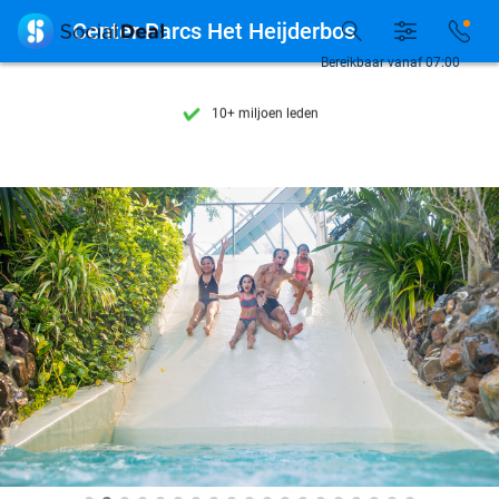
Ontdek 15.000+ deals

Center Parcs Het Heijderbos
7 dagen per week beschikbaar
Bereikbaar vanaf 07:00
10+ miljoen leden
9,4
op basis van
205.983 reviews
Ontdek 15.000+ deals
7 dagen per week beschikbaar
10+ miljoen leden