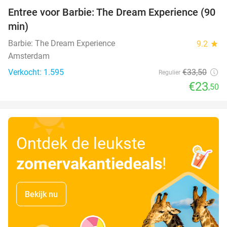
Entree voor Barbie: The Dream Experience (90
30%
min)
Barbie: The Dream Experience
9.2
star
Amsterdam
Verkocht: 1.595
€33
,50
Regulier
€23
,50
Ontdek de leukste
zomervakantiedeals
!
Bekijk nu