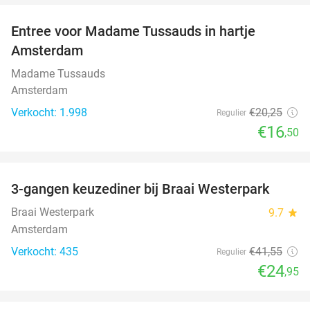
Entree voor Madame Tussauds in hartje
19%
Amsterdam
Madame Tussauds
Amsterdam
Verkocht: 1.998
€20
,25
Regulier
€16
,50
favorite_border
3-gangen keuzediner bij Braai Westerpark
40%
Braai Westerpark
9.7
star
Amsterdam
Verkocht: 435
€41
,55
Regulier
€24
,95
favorite_border