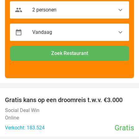
Zoek Restaurant
favorite_border
Gratis kans op een droomreis t.w.v. €3.000
Social Deal Win
Online
Gratis
Verkocht: 183.524
favorite_border