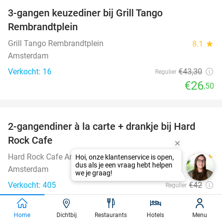
3-gangen keuzediner bij Grill Tango
39%
Rembrandtplein
Grill Tango Rembrandtplein
8.1
star
Amsterdam
Verkocht: 16
€43
,30
Regulier
€26
,50
favorite_border
2-gangendiner à la carte + drankje bij Hard
30%
Rock Cafe
Hard Rock Cafe Amsterdam
9.5
star
Hoi, onze klantenservice is open,
dus als je een vraag hebt helpen
Amsterdam
we je graag!
Verkocht: 405
€42
Regulier
€29
,50
favorite_border
Home
Dichtbij
Restaurants
Hotels
Menu