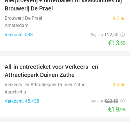
Bierproeverij + bitterballen of kaassoufflés bij
40%
Brouwerij De Prael
Brouwerij De Prael
9.7
star
Amsterdam
Verkocht: 533
€22
,50
Regulier
€13
,50
favorite_border
All-in entreeticket voor Verkeers- en
15%
Attractiepark Duinen Zathe
Verkeers- en Attractiepark Duinen Zathe
9.8
star
Appelscha
Verkocht: 45.438
€23
,50
Regulier
€19
,99
favorite_border