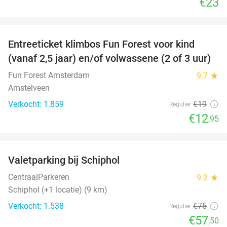
€23
favorite_border
Entreeticket klimbos Fun Forest voor kind
32%
(vanaf 2,5 jaar) en/of volwassene (2 of 3 uur)
Fun Forest Amsterdam
9.7
star
Amstelveen
Verkocht: 1.859
€19
Regulier
€12
,95
favorite_border
Valetparking bij Schiphol
23%
CentraalParkeren
9.2
star
Schiphol (+1 locatie) (9 km)
Verkocht: 1.538
€75
Regulier
€57
,50