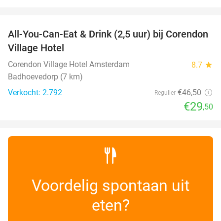
favorite_border
All-You-Can-Eat & Drink (2,5 uur) bij Corendon
37%
Village Hotel
Corendon Village Hotel Amsterdam
8.7
star
Badhoevedorp (7 km)
Verkocht: 2.792
€46
,50
Regulier
€29
,50
Voordelig spontaan uit
eten?