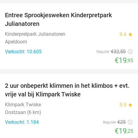
Entree Sprookjesweken Kinderpretpark
39%
Julianatoren
Kinderpretpark Julianatoren
9.4
star
Apeldoorn
Verkocht: 10.605
€32
,50
Regulier
€19
,95
favorite_border
2 uur onbeperkt klimmen in het klimbos + evt.
23%
vrije val bij Klimpark Twiske
Klimpark Twiske
9.9
star
Oostzaan (6 km)
Verkocht: 1.184
€25
Regulier
€19
,25