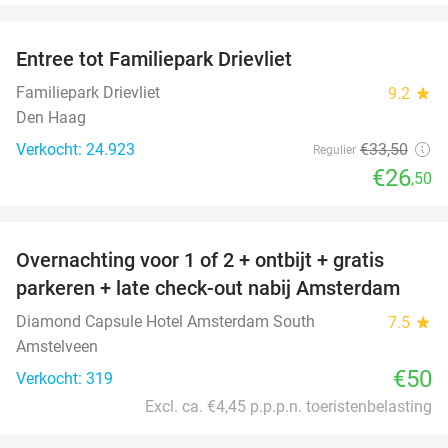
favorite_border
Entree tot Familiepark Drievliet
21%
Familiepark Drievliet
9.2
star
Den Haag
Verkocht: 24.923
€33
,50
Regulier
€26
,50
favorite_border
Overnachting voor 1 of 2 + ontbijt + gratis
parkeren + late check-out nabij Amsterdam
Diamond Capsule Hotel Amsterdam South
7.5
star
Amstelveen
€50
Verkocht: 319
Excl. ca. €4,45 p.p.p.n. toeristenbelasting