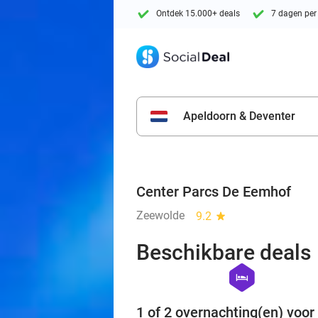
Ontdek 15.000+ deals
7 dagen per
Apeldoorn & Deventer
Center Parcs De Eemhof
Zeewolde
9.2
star
Beschikbare deals
hexagon
hotel
1 of 2 overnachting(en) voor