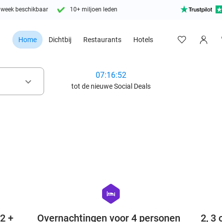
 week beschikbaar
10+ miljoen leden
Home
Dichtbij
Restaurants
Hotels
07:16:50
keyboard_arrow_down
tot de nieuwe Social Deals
favorite_border
favorite_border
hexagon
hotel
 2 +
Overnachtingen voor 4 personen
2, 3