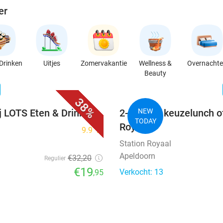
er
Drinken
Uitjes
Zomervakantie
Wellness &
Overnacht
Beauty
favorite_border
n
38%
j LOTS Eten & Drinken
2-gangen keuzelunch of 
NEW
TODAY
Royaal
9.9
star
Station Royaal
Apeldoorn
€32
,20
Regulier
€19
Verkocht: 13
,95