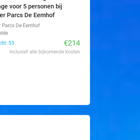
age voor 5 personen bij
er Parcs De Eemhof
r Parcs De Eemhof
lde
€214
cht: 53
Inclusief alle bijkomende kosten