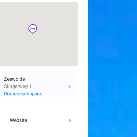
hotel
Zeewolde
Slingerweg 1
Routebeschrijving
keyboard_arrow_right
Website