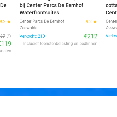
 De
bij Center Parcs De Eemhof
cott
Waterfrontsuites
Cent
Center Parcs De Eemhof
Cente
9.2
star
9.2
star
Zeewo
Zeewolde
€212
Verko
137
Verkocht: 210
€119
Inclusief toeristenbelasting en bedlinnen
 kosten