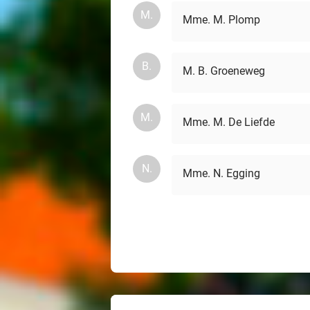
M.
Mme. M. Plomp
B.
M. B. Groeneweg
M.
Mme. M. De Liefde
N.
Mme. N. Egging