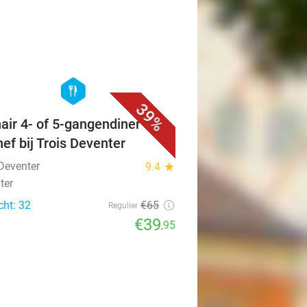
favorite_border
hexagon
food
39%
nair 4- of 5-gangendiner van
hef bij Trois Deventer
 Deventer
9.4
star
ter
cht: 32
€65
Regulier
€39
,95