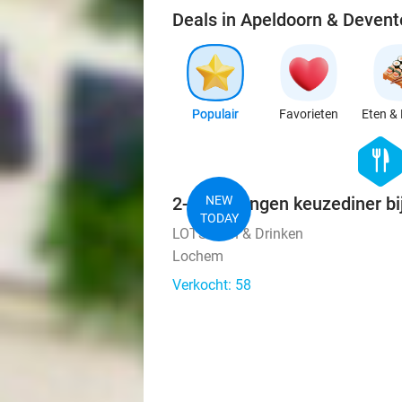
Deals in Apeldoorn & Devent
Populair
Favorieten
Eten & 
hexago
food
2- of 3-gangen keuzediner bi
NEW
TODAY
LOTS Eten & Drinken
Lochem
Verkocht: 58