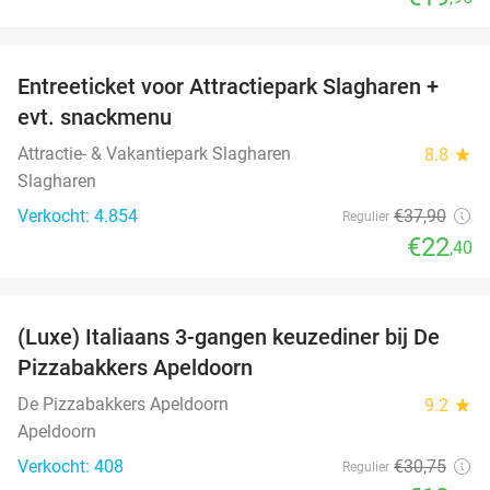
favorite_border
Entreeticket voor Attractiepark Slagharen +
41%
evt. snackmenu
Attractie- & Vakantiepark Slagharen
8.8
star
Slagharen
Verkocht: 4.854
€37
,90
Regulier
€22
,40
favorite_border
(Luxe) Italiaans 3-gangen keuzediner bij De
35%
Pizzabakkers Apeldoorn
De Pizzabakkers Apeldoorn
9.2
star
Apeldoorn
Verkocht: 408
€30
,75
Regulier