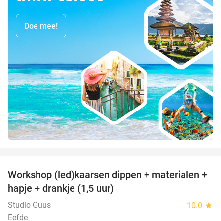
Doe mee!
favorite_border
Workshop (led)kaarsen dippen + materialen +
50%
hapje + drankje (1,5 uur)
Studio Guus
10.0
star
Eefde