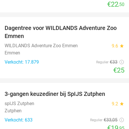
€22
,50
favorite_border
Dagentree voor WILDLANDS Adventure Zoo
24%
Emmen
WILDLANDS Adventure Zoo Emmen
9.6
star
Emmen
Verkocht: 17.879
€33
Regulier
€25
favorite_border
3-gangen keuzediner bij SpIJS Zutphen
40%
spIJS Zutphen
9.2
star
Zutphen
Verkocht: 633
€33
,05
Regulier
€19
,95