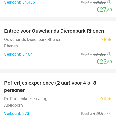
Verkocht: 34.405
€35
,50
Regulier
€27
,50
favorite_border
Entree voor Ouwehands Dierenpark Rhenen
19%
Ouwehands Dierenpark Rhenen
9.5
star
Rhenen
Verkocht: 3.464
€31
,50
Regulier
€25
,50
favorite_border
Poffertjes experience (2 uur) voor 4 of 8
33%
personen
De Pannenkoeken Jungle
9.0
star
Apeldoorn
Verkocht: 273
€39
,95
Regulier