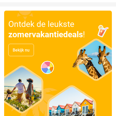
Ontdek de leukste
zomervakantiedeals
!
Bekijk nu