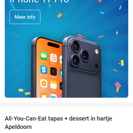
Meer info
favorite_border
All-You-Can-Eat tapas + dessert in hartje
28%
Apeldoorn