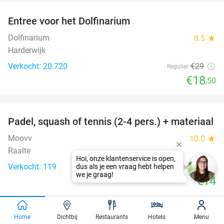
Entree voor het Dolfinarium
36%
Dolfinarium
8.5
star
Harderwijk
Verkocht: 20.720
€29
Regulier
€18
,50
favorite_border
Padel, squash of tennis (2-4 pers.) + materiaal
50%
Moovv
10.0
star
Raalte
Hoi, onze klantenservice is open,
Verkocht: 119
€28
dus als je een vraag hebt helpen
Regulier
we je graag!
€14
favorite_border
Home
Dichtbij
Restaurants
Hotels
Menu
Overnachting(en) voor 2 + ontbijt + 2-gangen