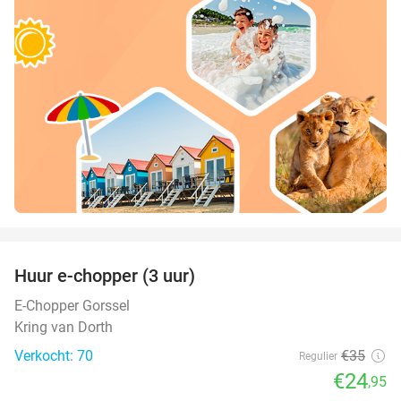
favorite_border
Huur e-chopper (3 uur)
29%
E-Chopper Gorssel
Kring van Dorth
Verkocht: 70
€35
Regulier
€24
,95