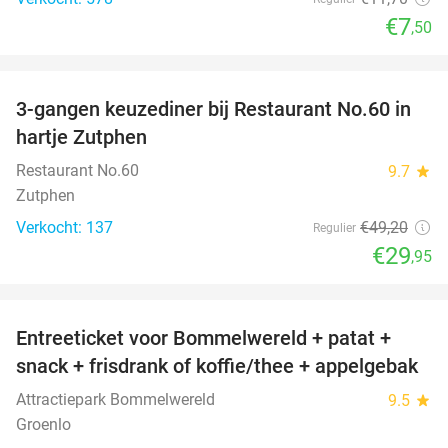
€7
,50
favorite_border
3-gangen keuzediner bij Restaurant No.60 in
39%
hartje Zutphen
Restaurant No.60
9.7
star
Zutphen
Verkocht: 137
€49
,20
Regulier
€29
,95
favorite_border
Entreeticket voor Bommelwereld + patat +
23%
snack + frisdrank of koffie/thee + appelgebak
Attractiepark Bommelwereld
9.5
star
Groenlo