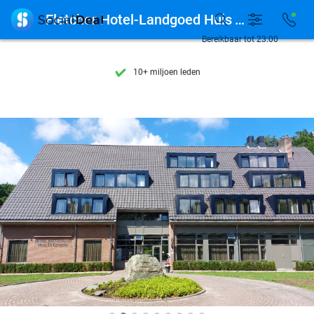
Ontdek 15.000+ deals

Fletcher Hotel-Landgoed Huis Te Eerbeek
7 dagen per week beschikbaar
Bereikbaar tot 23:00
10+ miljoen leden
9,4
op basis van
206.084 reviews
Ontdek 15.000+ deals
7 dagen per week beschikbaar
10+ miljoen leden