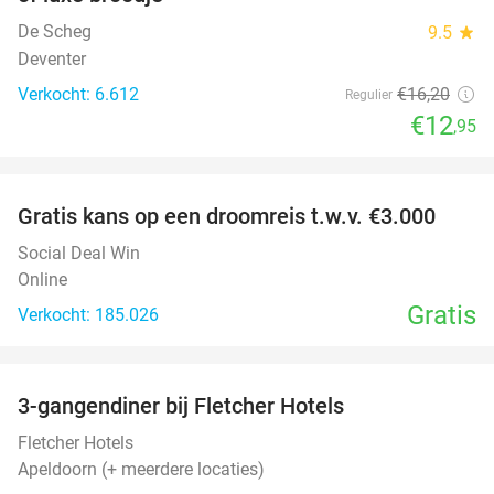
De Scheg
9.5
star
Deventer
Verkocht: 6.612
€16
,20
Regulier
€12
,95
favorite_border
Gratis kans op een droomreis t.w.v. €3.000
Social Deal Win
Online
Gratis
Verkocht: 185.026
favorite_border
3-gangendiner bij Fletcher Hotels
42%
Fletcher Hotels
Apeldoorn (+ meerdere locaties)