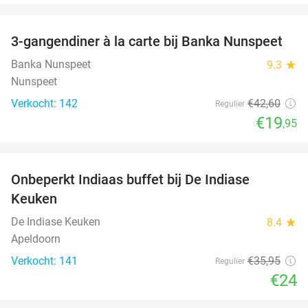
favorite_border
3-gangendiner à la carte bij Banka Nunspeet
53%
Banka Nunspeet
9.3
star
Nunspeet
Verkocht: 142
€42
,60
Regulier
€19
,95
favorite_border
Onbeperkt Indiaas buffet bij De Indiase
33%
Keuken
De Indiase Keuken
8.4
star
Apeldoorn
Verkocht: 141
€35
,95
Regulier
€24
favorite_border