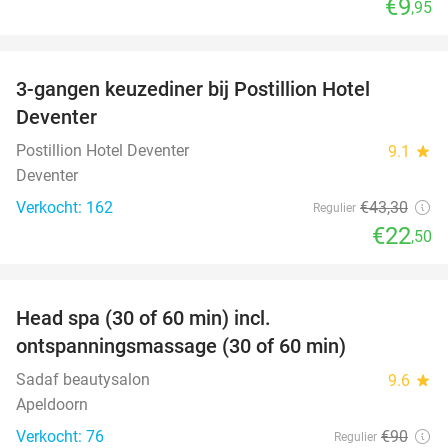
€9
,95
favorite_border
3-gangen keuzediner bij Postillion Hotel
48%
Deventer
Postillion Hotel Deventer
9.1
star
Deventer
Verkocht: 162
€43
,30
Regulier
€22
,50
favorite_border
Head spa (30 of 60 min) incl.
50%
ontspanningsmassage (30 of 60 min)
Sadaf beautysalon
9.6
star
Apeldoorn
Verkocht: 76
€90
Regulier