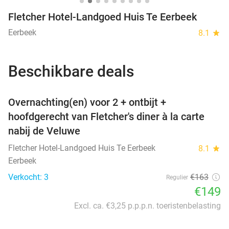
Fletcher Hotel-Landgoed Huis Te Eerbeek
Eerbeek
8.1
star
Beschikbare deals
favorite_border
Overnachting(en) voor 2 + ontbijt +
hoofdgerecht van Fletcher's diner à la carte
nabij de Veluwe
Fletcher Hotel-Landgoed Huis Te Eerbeek
8.1
star
Eerbeek
Verkocht: 3
€163
Regulier
€149
Excl. ca. €3,25 p.p.p.n. toeristenbelasting