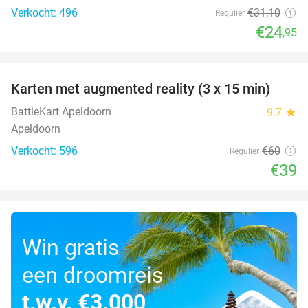
Verkocht: 496
€31
,10
Regulier
€24
,95
favorite_border
Karten met augmented reality (3 x 15 min)
35%
BattleKart Apeldoorn
9.7
star
Apeldoorn
Verkocht: 596
€60
Regulier
€39
Win gratis
een droomreis
t.w.v. €3.000