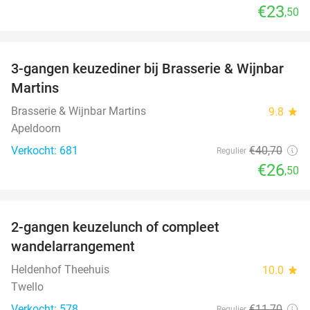
€23
,50
favorite_border
3-gangen keuzediner bij Brasserie & Wijnbar
35%
Martins
Brasserie & Wijnbar Martins
9.8
star
Apeldoorn
Verkocht: 681
€40
,70
Regulier
€26
,50
favorite_border
2-gangen keuzelunch of compleet
36%
wandelarrangement
Heldenhof Theehuis
10.0
star
Twello
Verkocht: 578
€11
,70
Regulier