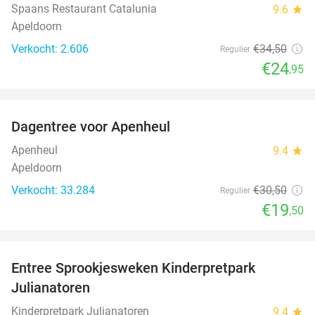
Spaans Restaurant Catalunia
9.6
star
Apeldoorn
Verkocht: 2.606
€34
,50
Regulier
€24
,95
favorite_border
Dagentree voor Apenheul
36%
Apenheul
9.4
star
Apeldoorn
Verkocht: 33.284
€30
,50
Regulier
€19
,50
favorite_border
Entree Sprookjesweken Kinderpretpark
39%
Julianatoren
Kinderpretpark Julianatoren
9.4
star