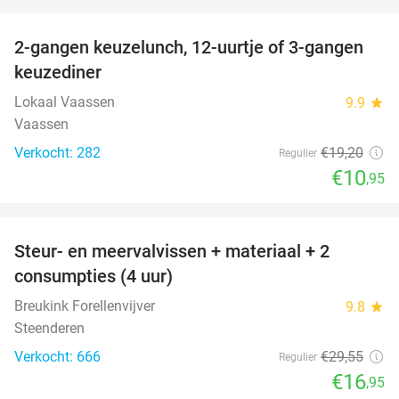
favorite_border
2-gangen keuzelunch, 12-uurtje of 3-gangen
43%
keuzediner
Lokaal Vaassen
9.9
star
Vaassen
Verkocht: 282
€19
,20
Regulier
€10
,95
favorite_border
Steur- en meervalvissen + materiaal + 2
43%
consumpties (4 uur)
Breukink Forellenvijver
9.8
star
Steenderen
Verkocht: 666
€29
,55
Regulier
€16
,95