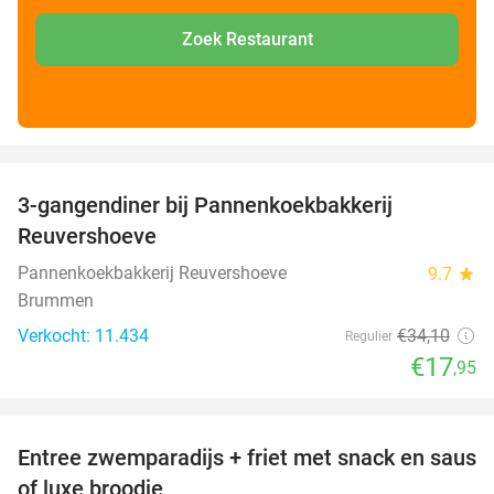
Zoek Restaurant
favorite_border
3-gangendiner bij Pannenkoekbakkerij
47%
Reuvershoeve
Pannenkoekbakkerij Reuvershoeve
9.7
star
Brummen
Verkocht: 11.434
€34
,10
Regulier
€17
,95
favorite_border
Entree zwemparadijs + friet met snack en saus
20%
of luxe broodje