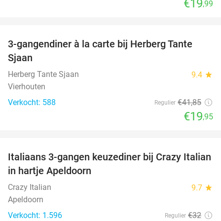
€19
,99
favorite_border
3-gangendiner à la carte bij Herberg Tante
52%
Sjaan
Herberg Tante Sjaan
9.4
star
Vierhouten
Verkocht: 588
€41
,85
Regulier
€19
,95
favorite_border
Italiaans 3-gangen keuzediner bij Crazy Italian
27%
in hartje Apeldoorn
Crazy Italian
9.7
star
Apeldoorn
Verkocht: 1.596
€32
Regulier