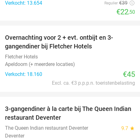
Verkocht: 13.654
€39
Regulier
€22
,50
favorite_border
Overnachting voor 2 + evt. ontbijt en 3-
gangendiner bij Fletcher Hotels
Fletcher Hotels
Apeldoorn (+ meerdere locaties)
€45
Verkocht: 18.160
Excl. ca. €3 p.p.p.n. toeristenbelasting
favorite_border
3-gangendiner à la carte bij The Queen Indian
20%
restaurant Deventer
The Queen Indian restaurant Deventer
9.7
star
Deventer