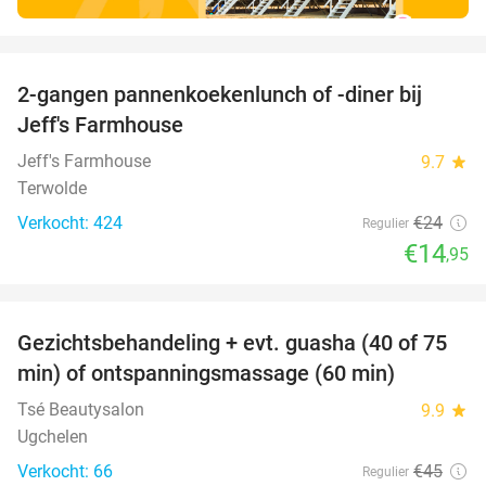
favorite_border
2-gangen pannenkoekenlunch of -diner bij
38%
Jeff's Farmhouse
Jeff's Farmhouse
9.7
star
Terwolde
Verkocht: 424
€24
Regulier
€14
,95
favorite_border
Gezichtsbehandeling + evt. guasha (40 of 75
50%
SOLD
min) of ontspanningsmassage (60 min)
OUT
Tsé Beautysalon
9.9
star
Ugchelen
Verkocht: 66
€45
Regulier