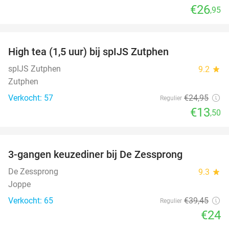
€26
,95
favorite_border
High tea (1,5 uur) bij spIJS Zutphen
46%
spIJS Zutphen
9.2
star
Zutphen
Verkocht: 57
€24
,95
Regulier
€13
,50
favorite_border
3-gangen keuzediner bij De Zessprong
39%
De Zessprong
9.3
star
Joppe
Verkocht: 65
€39
,45
Regulier
€24