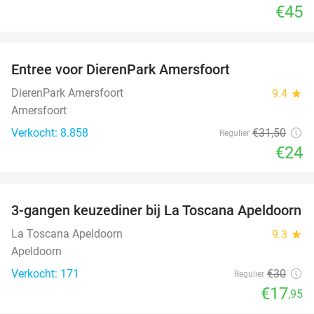
€45
favorite_border
Entree voor DierenPark Amersfoort
24%
DierenPark Amersfoort
9.4
star
Amersfoort
Verkocht: 8.858
€31
,50
Regulier
€24
favorite_border
3-gangen keuzediner bij La Toscana Apeldoorn
40%
La Toscana Apeldoorn
9.3
star
Apeldoorn
Verkocht: 171
€30
Regulier
€17
,95