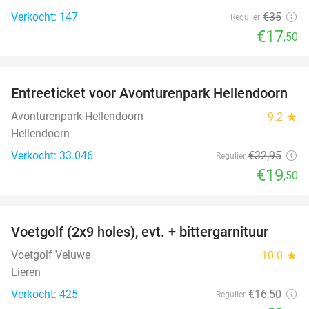
Verkocht: 147
€35
Regulier
€17
,50
favorite_border
Entreeticket voor Avonturenpark Hellendoorn
41%
Avonturenpark Hellendoorn
9.2
star
Hellendoorn
Verkocht: 33.046
€32
,95
Regulier
€19
,50
favorite_border
Voetgolf (2x9 holes), evt. + bittergarnituur
40%
Voetgolf Veluwe
10.0
star
Lieren
Verkocht: 425
€16
,50
Regulier