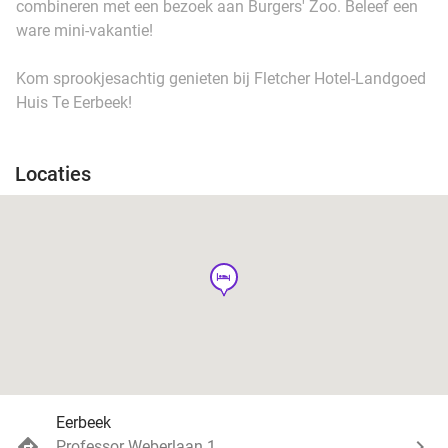
combineren met een bezoek aan Burgers' Zoo. Beleef een
ware mini-vakantie!
Kom sprookjesachtig genieten bij Fletcher Hotel-Landgoed
Huis Te Eerbeek!
Locaties
hotel
Eerbeek
Professor Weberlaan 1