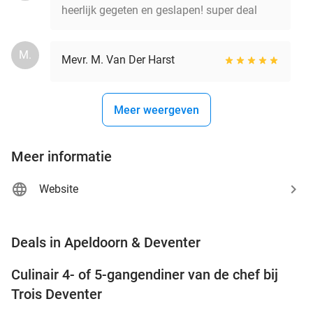
heerlijk gegeten en geslapen! super deal
M.
Mevr. M. Van Der Harst
Meer weergeven
Meer informatie
Website
favorite_border
Deals in Apeldoorn & Deventer
Culinair 4- of 5-gangendiner van de chef bij
39%
NEW
Trois Deventer
TODAY