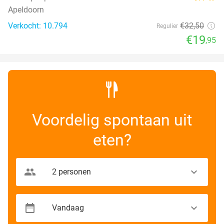
Apeldoorn
Verkocht: 10.794
€32
,50
Regulier
€19
,95
Voordelig spontaan uit
eten?