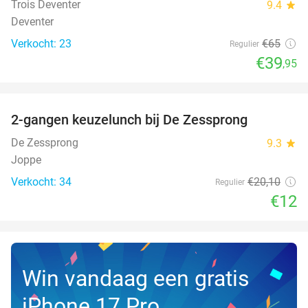
Trois Deventer
9.4
star
Deventer
Verkocht: 23
€65
Regulier
€39
,95
favorite_border
2-gangen keuzelunch bij De Zessprong
40%
NEW
TODAY
De Zessprong
9.3
star
Joppe
Verkocht: 34
€20
,10
Regulier
€12
Win vandaag een gratis
iPhone 17 Pro