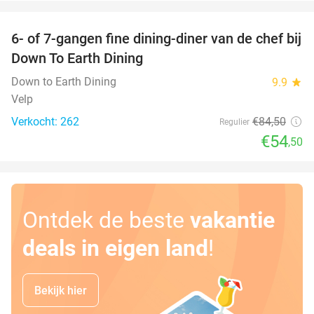
favorite_border
6- of 7-gangen fine dining-diner van de chef bij
36%
Down To Earth Dining
Down to Earth Dining
9.9
star
Velp
Verkocht: 262
€84
,50
Regulier
€54
,50
Ontdek de beste
vakantie
deals in eigen land
!
Bekijk hier