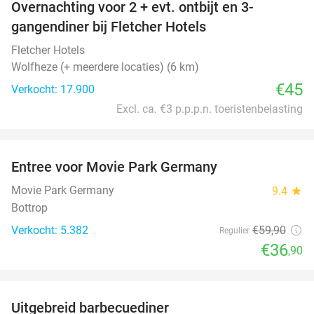
Overnachting voor 2 + evt. ontbijt en 3-
gangendiner bij Fletcher Hotels
Fletcher Hotels
Wolfheze (+ meerdere locaties) (6 km)
€45
Verkocht: 17.900
Excl. ca. €3 p.p.p.n. toeristenbelasting
favorite_border
Entree voor Movie Park Germany
38%
Movie Park Germany
9.4
star
Bottrop
Verkocht: 5.382
€59
,90
Regulier
€36
,90
favorite_border
Uitgebreid barbecuediner
36%