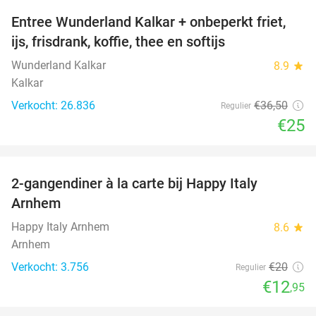
Entree Wunderland Kalkar + onbeperkt friet,
32%
ijs, frisdrank, koffie, thee en softijs
Wunderland Kalkar
8.9
star
Kalkar
Verkocht: 26.836
€36
,50
Regulier
€25
favorite_border
2-gangendiner à la carte bij Happy Italy
35%
Arnhem
Happy Italy Arnhem
8.6
star
Arnhem
Verkocht: 3.756
€20
Regulier
€12
,95
favorite_border