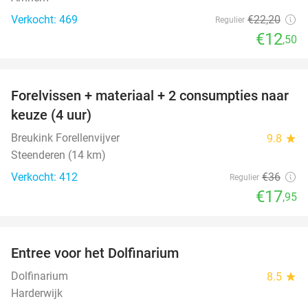
Verkocht: 469
€22
,20
Regulier
€12
,50
favorite_border
Forelvissen + materiaal + 2 consumpties naar
50%
keuze (4 uur)
Breukink Forellenvijver
9.8
star
Steenderen (14 km)
Verkocht: 412
€36
Regulier
€17
,95
favorite_border
Entree voor het Dolfinarium
36%
Dolfinarium
8.5
star
Harderwijk