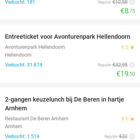
Verkocht: 181
€12
,50
Regulier
€8
,75
favorite_border
Entreeticket voor Avonturenpark Hellendoorn
41%
Avonturenpark Hellendoorn
9.2
star
Hellendoorn
Verkocht: 31.874
€32
,95
Regulier
€19
,50
favorite_border
2-gangen keuzelunch bij De Beren in hartje
43%
Arnhem
Restaurant De Beren Arnhem
9.1
star
Arnhem
Verkocht: 1.514
€22
Regulier