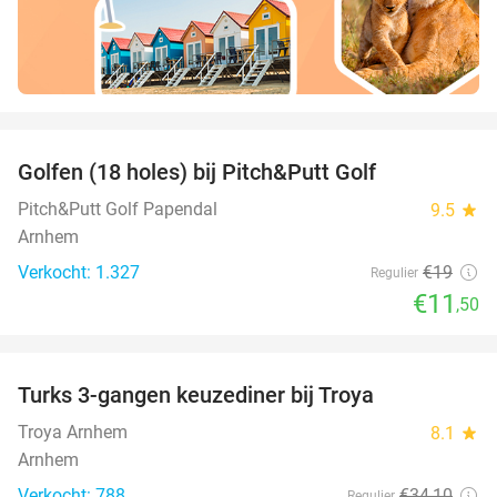
favorite_border
Golfen (18 holes) bij Pitch&Putt Golf
39%
Pitch&Putt Golf Papendal
9.5
star
Arnhem
Verkocht: 1.327
€19
Regulier
€11
,50
favorite_border
Turks 3-gangen keuzediner bij Troya
36%
Troya Arnhem
8.1
star
Arnhem
Verkocht: 788
€34
,10
Regulier