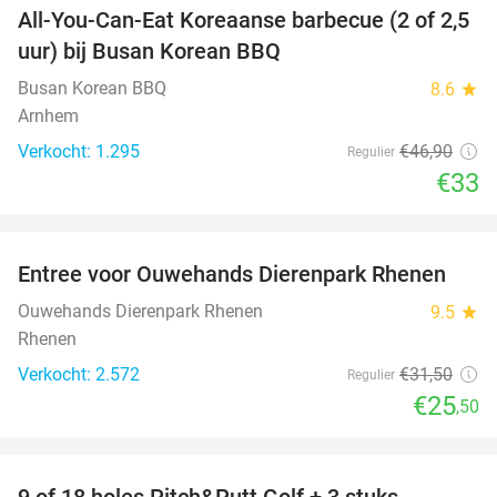
All-You-Can-Eat Koreaanse barbecue (2 of 2,5
30%
uur) bij Busan Korean BBQ
Busan Korean BBQ
8.6
star
Arnhem
Verkocht: 1.295
€46
,90
Regulier
€33
favorite_border
Entree voor Ouwehands Dierenpark Rhenen
19%
Ouwehands Dierenpark Rhenen
9.5
star
Rhenen
Verkocht: 2.572
€31
,50
Regulier
€25
,50
favorite_border
9 of 18 holes Pitch&Putt Golf + 3 stuks