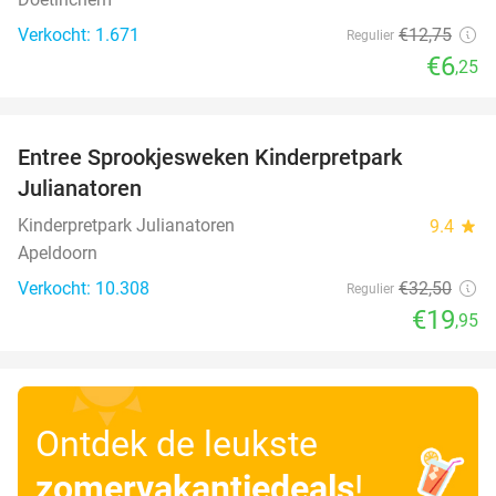
Verkocht: 1.671
€12
,75
Regulier
€6
,25
favorite_border
Entree Sprookjesweken Kinderpretpark
39%
Julianatoren
Kinderpretpark Julianatoren
9.4
star
Apeldoorn
Verkocht: 10.308
€32
,50
Regulier
€19
,95
Ontdek de leukste
zomervakantiedeals
!