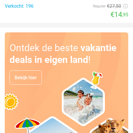
Verkocht: 196
€27
,50
Regulier
€14
,95
Ontdek de beste
vakantie
deals in eigen land
!
Bekijk hier