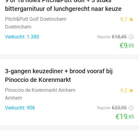
46%
bittergarnituur of lunchgerecht naar keuze
Pitch&Putt Golf Doetinchem
9.7
star
Doetinchem
Verkocht: 1.380
€18
,45
Regulier
€9
,95
favorite_border
3-gangen keuzediner + brood vooraf bij
41%
Pinoccio de Korenmarkt
Pinoccio de Korenmarkt Arnhem
9.2
star
Arnhem
Verkocht: 906
€33
,95
Regulier
€19
,95
favorite_border