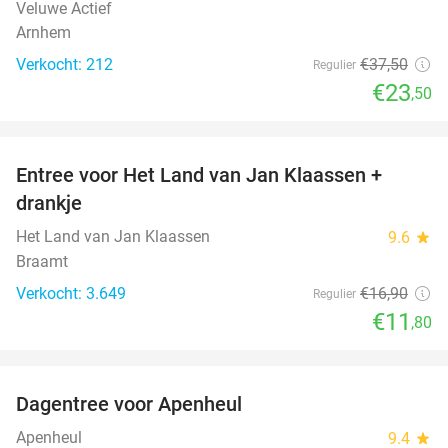
Veluwe Actief
Arnhem
Verkocht: 212
€37
,50
Regulier
€23
,50
favorite_border
Entree voor Het Land van Jan Klaassen +
30%
drankje
Het Land van Jan Klaassen
9.6
star
Braamt
Verkocht: 3.649
€16
,90
Regulier
€11
,80
favorite_border
Dagentree voor Apenheul
36%
Apenheul
9.4
star