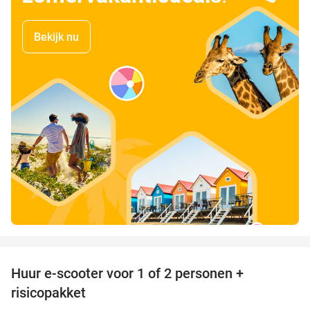
Bekijk nu
favorite_border
Huur e-scooter voor 1 of 2 personen +
37%
risicopakket