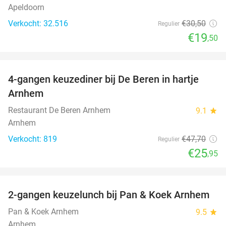
Apeldoorn
Verkocht: 32.516
€30
,50
Regulier
€19
,50
favorite_border
4-gangen keuzediner bij De Beren in hartje
46%
Arnhem
Restaurant De Beren Arnhem
9.1
star
Arnhem
Verkocht: 819
€47
,70
Regulier
€25
,95
favorite_border
2-gangen keuzelunch bij Pan & Koek Arnhem
44%
Pan & Koek Arnhem
9.5
star
Arnhem