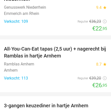
Genusswerk Niederrhein
9.4
star
Emmerich am Rhein
Verkocht: 109
€36
,23
Regulier
€22
,95
favorite_border
All-You-Can-Eat tapas (2,5 uur) + nagerecht bij
31%
Ramblas in hartje Arnhem
Ramblas Arnhem
8.7
star
Arnhem
Verkocht: 113
€39
,20
Regulier
€26
,95
favorite_border
3-gangen keuzediner in hartje Arnhem
48%