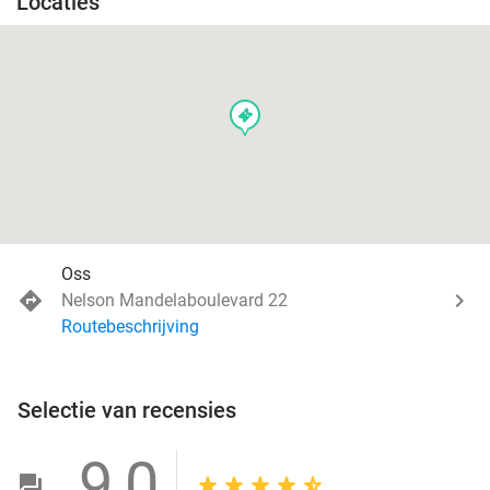
Locaties
events
Oss
Nelson Mandelaboulevard 22
Routebeschrijving
Selectie van recensies
9,0