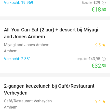
Verkocht: 19.969
€29
Regulier
€18
,50
favorite_border
All-You-Can-Eat (2 uur) + dessert bij Miyagi
26%
and Jones Arnhem
Miyagi and Jones Arnhem
9.5
star
Arnhem
Verkocht: 2.381
€43
,95
Regulier
€32
,50
favorite_border
2-gangen keuzelunch bij Café/Restaurant
46%
Verheyden
Café/Restaurant Verheyden
9.4
star
Arnhem