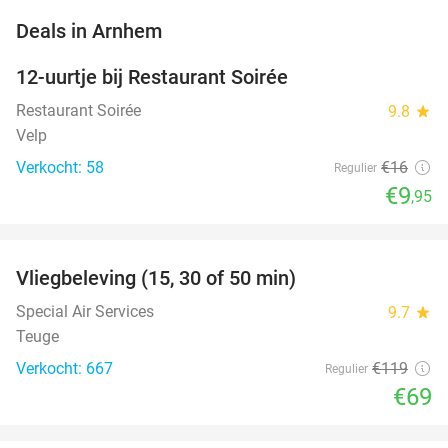
favorite_border
Deals in Arnhem
12-uurtje bij Restaurant Soirée
38%
Restaurant Soirée
9.8
star
Velp
Verkocht: 58
€16
Regulier
€9
,95
favorite_border
Vliegbeleving (15, 30 of 50 min)
42%
Special Air Services
9.7
star
Teuge
Verkocht: 667
€119
Regulier
€69
favorite_border