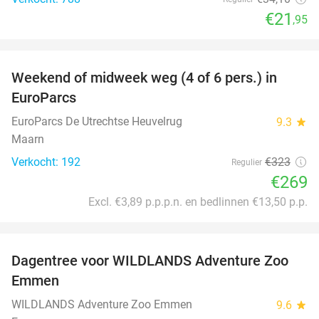
€21
,95
favorite_border
Weekend of midweek weg (4 of 6 pers.) in
17%
EuroParcs
EuroParcs De Utrechtse Heuvelrug
9.3
star
Maarn
Verkocht: 192
€323
Regulier
€269
Excl. €3,89 p.p.p.n. en bedlinnen €13,50 p.p.
favorite_border
Dagentree voor WILDLANDS Adventure Zoo
24%
Emmen
WILDLANDS Adventure Zoo Emmen
9.6
star