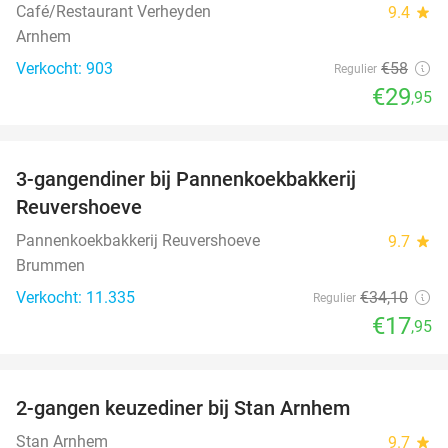
Café/Restaurant Verheyden
9.4
star
Arnhem
Verkocht: 903
€58
Regulier
€29
,95
favorite_border
3-gangendiner bij Pannenkoekbakkerij
47%
Reuvershoeve
Pannenkoekbakkerij Reuvershoeve
9.7
star
Brummen
Verkocht: 11.335
€34
,10
Regulier
€17
,95
favorite_border
2-gangen keuzediner bij Stan Arnhem
42%
Stan Arnhem
9.7
star