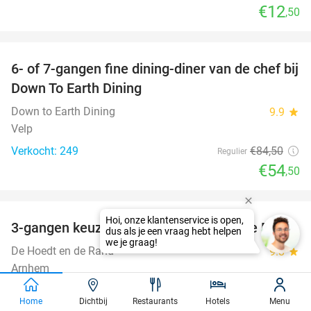
€12
,50
favorite_border
6- of 7-gangen fine dining-diner van de chef bij
36%
Down To Earth Dining
Down to Earth Dining
9.9
star
Velp
Verkocht: 249
€84
,50
Regulier
€54
,50
favorite_border
Hoi, onze klantenservice is open,
3-gangen keuzediner bij De Hoedt en de Rand
41%
dus als je een vraag hebt helpen
we je graag!
De Hoedt en de Rand
9.8
star
Arnhem
Verkocht: 255
€41
,30
Regulier
Home
Dichtbij
Restaurants
Hotels
Menu
€24
,50