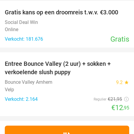
Gratis kans op een droomreis t.w.v. €3.000
Social Deal Win
Online
Gratis
Verkocht: 181.676
favorite_border
Entree Bounce Valley (2 uur) + sokken +
41%
verkoelende slush puppy
Bounce Valley Arnhem
9.2
star
Velp
Verkocht: 2.164
€21
,95
Regulier
€12
,95