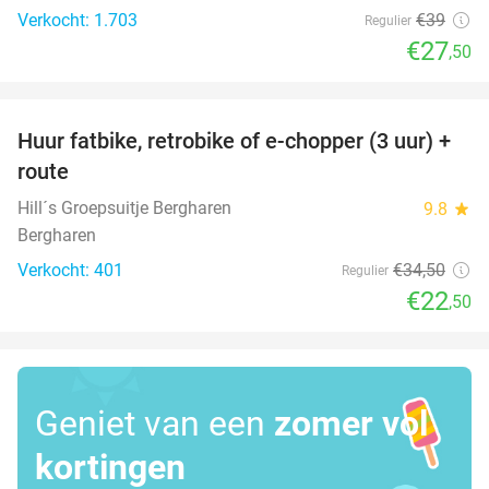
Verkocht: 1.703
€39
Regulier
€27
,50
favorite_border
Huur fatbike, retrobike of e-chopper (3 uur) +
35%
route
Hill´s Groepsuitje Bergharen
9.8
star
Bergharen
Verkocht: 401
€34
,50
Regulier
€22
,50
Geniet van een
zomer vol
kortingen