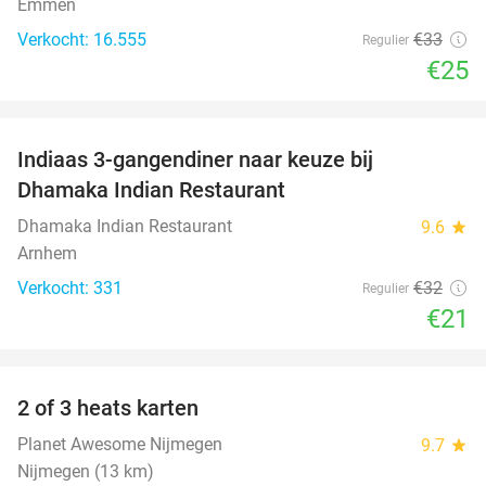
Emmen
Verkocht: 16.555
€33
Regulier
€25
favorite_border
Indiaas 3-gangendiner naar keuze bij
34%
Dhamaka Indian Restaurant
Dhamaka Indian Restaurant
9.6
star
Arnhem
Verkocht: 331
€32
Regulier
€21
favorite_border
2 of 3 heats karten
29%
Planet Awesome Nijmegen
9.7
star
Nijmegen (13 km)