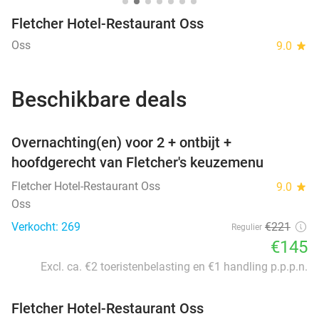
Fletcher Hotel-Restaurant Oss
Oss
9.0
star
Beschikbare deals
favorite_border
Overnachting(en) voor 2 + ontbijt +
hoofdgerecht van Fletcher's keuzemenu
Fletcher Hotel-Restaurant Oss
9.0
star
Oss
Verkocht: 269
€221
Regulier
€145
Excl. ca. €2 toeristenbelasting en €1 handling p.p.p.n.
Fletcher Hotel-Restaurant Oss