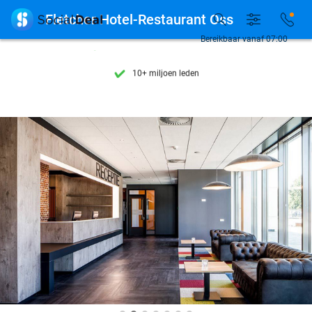
Ontdek 15.000+ deals

Fletcher Hotel-Restaurant Oss
7 dagen per week beschikbaar
Bereikbaar vanaf 07:00
10+ miljoen leden
9,4
op basis van
205.790 reviews
Ontdek 15.000+ deals
7 dagen per week beschikbaar
10+ miljoen leden