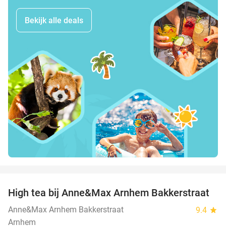
Bekijk alle deals
favorite_border
High tea bij Anne&Max Arnhem Bakkerstraat
29%
Anne&Max Arnhem Bakkerstraat
9.4
star
Arnhem