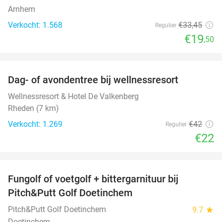
Arnhem
Verkocht: 1.568
€33
,45
Regulier
€19
,50
favorite_border
Dag- of avondentree bij wellnessresort
48%
Wellnessresort & Hotel De Valkenberg
Rheden (7 km)
Verkocht: 1.269
€42
Regulier
€22
favorite_border
Fungolf of voetgolf + bittergarnituur bij
51%
Pitch&Putt Golf Doetinchem
Pitch&Putt Golf Doetinchem
9.7
star
Doetinchem