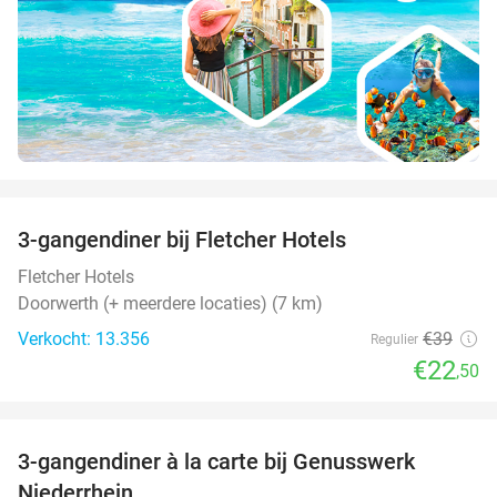
favorite_border
3-gangendiner bij Fletcher Hotels
42%
Fletcher Hotels
Doorwerth (+ meerdere locaties) (7 km)
Verkocht: 13.356
€39
Regulier
€22
,50
favorite_border
3-gangendiner à la carte bij Genusswerk
37%
Niederrhein