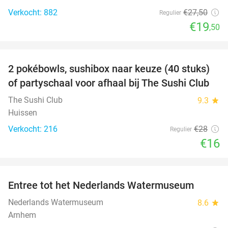
Verkocht: 882
€27
,50
Regulier
€19
,50
favorite_border
2 pokébowls, sushibox naar keuze (40 stuks)
43%
of partyschaal voor afhaal bij The Sushi Club
The Sushi Club
9.3
star
Huissen
Verkocht: 216
€28
Regulier
€16
favorite_border
Entree tot het Nederlands Watermuseum
30%
Nederlands Watermuseum
8.6
star
Arnhem