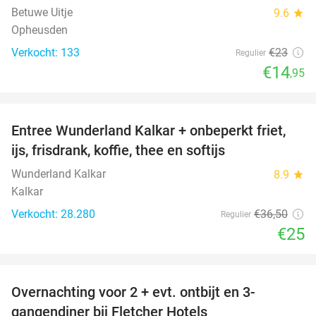
Betuwe Uitje
9.6
star
Opheusden
Verkocht: 133
€23
Regulier
€14
,95
favorite_border
Entree Wunderland Kalkar + onbeperkt friet,
32%
ijs, frisdrank, koffie, thee en softijs
Wunderland Kalkar
8.9
star
Kalkar
Verkocht: 28.280
€36
,50
Regulier
€25
favorite_border
Overnachting voor 2 + evt. ontbijt en 3-
gangendiner bij Fletcher Hotels