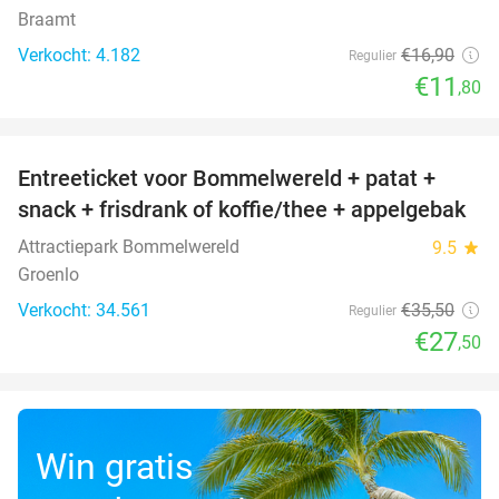
Braamt
Verkocht: 4.182
€16
,90
Regulier
€11
,80
favorite_border
Entreeticket voor Bommelwereld + patat +
23%
snack + frisdrank of koffie/thee + appelgebak
Attractiepark Bommelwereld
9.5
star
Groenlo
Verkocht: 34.561
€35
,50
Regulier
€27
,50
Win gratis