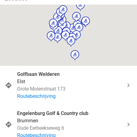
sport
sport
sport
sport
sport
sport
sport
sport
sport
sport
sport
sport
sport
sport
sport
sport
sport
sport
sport
sport
sport
sport
sport
sport
sport
sport
sport
Golfbaan Welderen
Elst
Grote Molenstraat 173
Routebeschrijving
Engelenburg Golf & Country club
Brummen
Oude Eerbeekseweg 6
Routebeschrijving