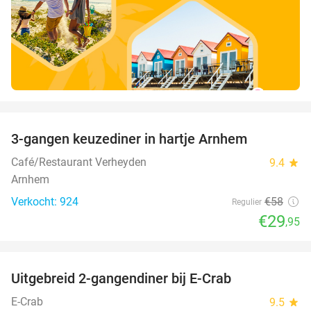
favorite_border
3-gangen keuzediner in hartje Arnhem
48%
Café/Restaurant Verheyden
9.4
star
Arnhem
Verkocht: 924
€58
Regulier
€29
,95
favorite_border
Uitgebreid 2-gangendiner bij E-Crab
30%
E-Crab
9.5
star