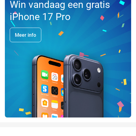
Win vandaag een gratis
iPhone 17 Pro
Meer info
favorite_border