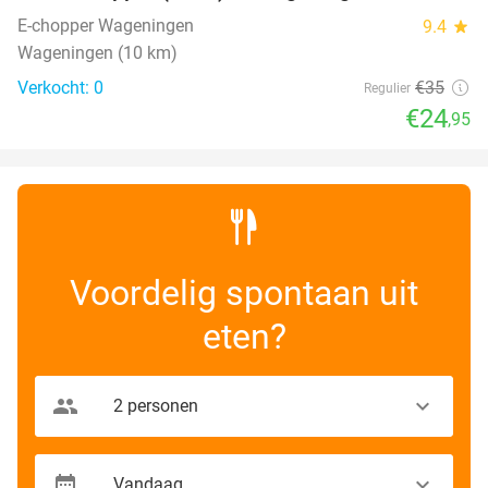
NEW
TODAY
E-chopper Wageningen
9.4
star
Wageningen (10 km)
Verkocht: 0
€35
Regulier
€24
,95
Voordelig spontaan uit
eten?