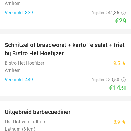
Arnhem
Verkocht: 339
€41
,35
Regulier
€29
favorite_border
Schnitzel of braadworst + kartoffelsalat + friet
51%
bij Bistro Het Hoefijzer
Bistro Het Hoefijzer
9.5
star
Arnhem
Verkocht: 449
€29
,50
Regulier
€14
,50
favorite_border
Uitgebreid barbecuediner
36%
Het Hof van Lathum
8.9
star
Lathum (6 km)