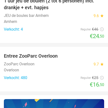
1 uur jeu de boulen (2 tot 6 personen) incl.
47%
NEW
drankje + evt. hapjes
TODAY
JEU de boules bar Arnhem
9.6
star
Arnhem
Verkocht: 4
€46
Regulier
€24
,50
favorite_border
Entree ZooParc Overloon
34%
NEW
TODAY
ZooParc Overloon
9.7
star
Overloon
Verkocht: 480
€25
Regulier
€16
,50