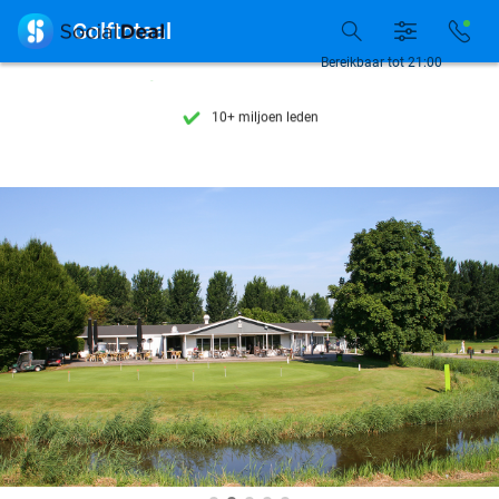
Ontdek 15.000+ deals

Golftotaal
7 dagen per week beschikbaar
Bereikbaar tot 21:00
10+ miljoen leden
9,4
op basis van
206.298 reviews
Ontdek 15.000+ deals
7 dagen per week beschikbaar
10+ miljoen leden