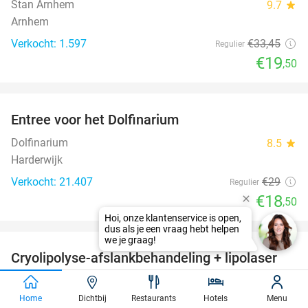
Stan Arnhem
9.7
star
Arnhem
Verkocht: 1.597
€33
,45
Regulier
€19
,50
favorite_border
Entree voor het Dolfinarium
36%
Dolfinarium
8.5
star
Harderwijk
Verkocht: 21.407
€29
Regulier
€18
,50
favorite_border
Cryolipolyse-afslankbehandeling + lipolaser
83%
Perfect Body and Skin
9.0
star
Zevenaar (10 km)
Home
Dichtbij
Restaurants
Hotels
Menu