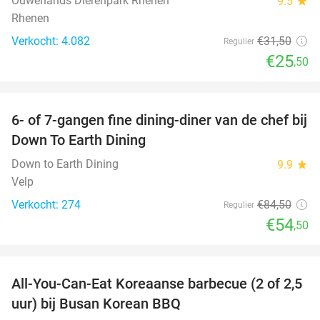
Ouwehands Dierenpark Rhenen
9.5
star
Rhenen
Verkocht: 4.082
€31
,50
Regulier
€25
,50
favorite_border
6- of 7-gangen fine dining-diner van de chef bij
36%
Down To Earth Dining
Down to Earth Dining
9.9
star
Velp
Verkocht: 274
€84
,50
Regulier
€54
,50
favorite_border
All-You-Can-Eat Koreaanse barbecue (2 of 2,5
30%
uur) bij Busan Korean BBQ