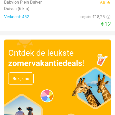
Babylon Plein Duiven
9.8
star
Duiven (6 km)
Verkocht: 452
€18
,25
Regulier
€12
Ontdek de leukste
zomervakantiedeals
!
Bekijk nu