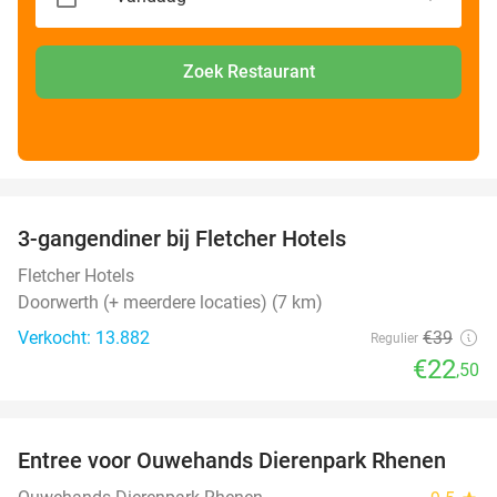
Zoek Restaurant
favorite_border
3-gangendiner bij Fletcher Hotels
42%
Fletcher Hotels
Doorwerth (+ meerdere locaties) (7 km)
Verkocht: 13.882
€39
Regulier
€22
,50
favorite_border
Entree voor Ouwehands Dierenpark Rhenen
19%