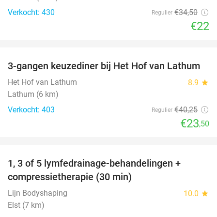
Verkocht: 430
€34
,50
Regulier
€22
favorite_border
3-gangen keuzediner bij Het Hof van Lathum
42%
Het Hof van Lathum
8.9
star
Lathum (6 km)
Verkocht: 403
€40
,25
Regulier
€23
,50
favorite_border
1, 3 of 5 lymfedrainage-behandelingen +
51%
compressietherapie (30 min)
Lijn Bodyshaping
10.0
star
Elst (7 km)