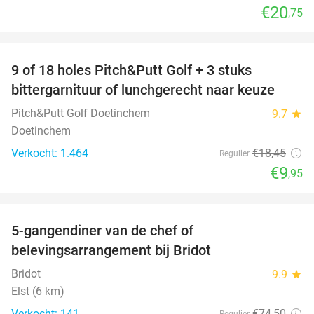
€20
,75
favorite_border
9 of 18 holes Pitch&Putt Golf + 3 stuks
46%
bittergarnituur of lunchgerecht naar keuze
Pitch&Putt Golf Doetinchem
9.7
star
Doetinchem
Verkocht: 1.464
€18
,45
Regulier
€9
,95
favorite_border
5-gangendiner van de chef of
20%
belevingsarrangement bij Bridot
Bridot
9.9
star
Elst (6 km)
Verkocht: 141
€74
,50
Regulier