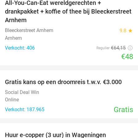
All-You-Can-Eat wereldgerechten +
25%
drankpakket + koffie of thee bij Bleeckerstreet
Arnhem
Bleeckerstreet Arnhem
9.8
star
Arnhem
Verkocht: 406
€64
,15
Regulier
€48
favorite_border
Gratis kans op een droomreis t.w.v. €3.000
Social Deal Win
Online
Gratis
Verkocht: 187.965
favorite_border
Huur e-copper (3 uur) in Wageningen
29%