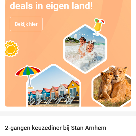
deals in eigen land
!
Bekijk hier
favorite_border
2-gangen keuzediner bij Stan Arnhem
42%