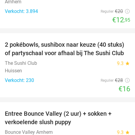
Arnhem
Verkocht: 3.894
€20
Regulier
€12
,95
favorite_border
2 pokébowls, sushibox naar keuze (40 stuks)
43%
of partyschaal voor afhaal bij The Sushi Club
The Sushi Club
9.3
star
Huissen
Verkocht: 230
€28
Regulier
€16
favorite_border
Entree Bounce Valley (2 uur) + sokken +
41%
verkoelende slush puppy
Bounce Valley Arnhem
9.3
star