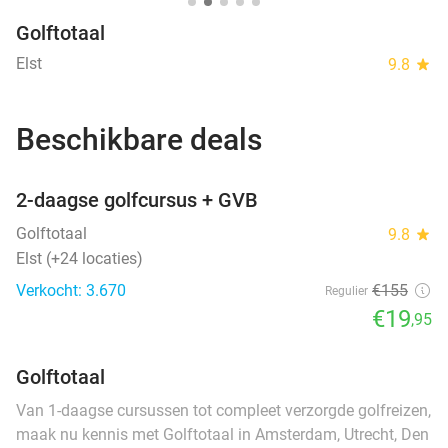
Golftotaal
Elst
9.8
star
Beschikbare deals
favorite_border
2-daagse golfcursus + GVB
Golftotaal
9.8
star
Elst (+24 locaties)
Verkocht: 3.670
€155
Regulier
€19
,95
Golftotaal
Van 1-daagse cursussen tot compleet verzorgde golfreizen,
maak nu kennis met Golftotaal in Amsterdam, Utrecht, Den