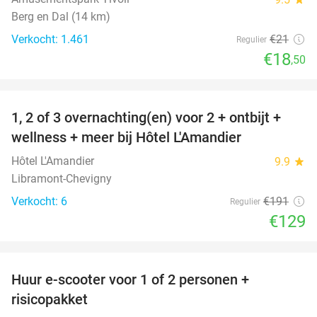
Berg en Dal (14 km)
Verkocht: 1.461
€21
Regulier
€18
,50
favorite_border
1, 2 of 3 overnachting(en) voor 2 + ontbijt +
32%
NEW
wellness + meer bij Hôtel L'Amandier
TODAY
Hôtel L'Amandier
9.9
star
Libramont-Chevigny
Verkocht: 6
€191
Regulier
€129
favorite_border
Huur e-scooter voor 1 of 2 personen +
37%
risicopakket