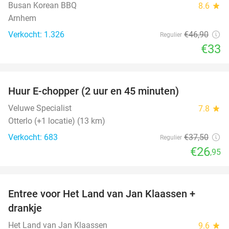
Busan Korean BBQ
8.6
star
Arnhem
Verkocht: 1.326
€46
,90
Regulier
€33
favorite_border
Huur E-chopper (2 uur en 45 minuten)
28%
Veluwe Specialist
7.8
star
Otterlo (+1 locatie) (13 km)
Verkocht: 683
€37
,50
Regulier
€26
,95
favorite_border
Entree voor Het Land van Jan Klaassen +
30%
drankje
Het Land van Jan Klaassen
9.6
star