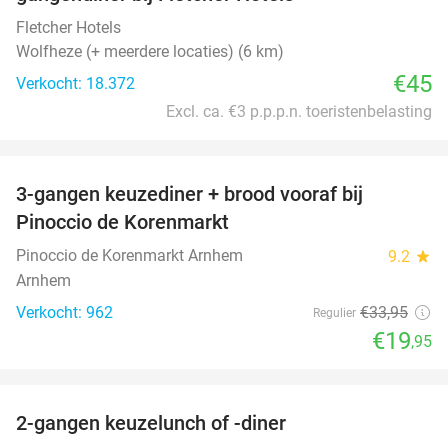
Fletcher Hotels
Wolfheze (+ meerdere locaties) (6 km)
€45
Verkocht: 18.372
Excl. ca. €3 p.p.p.n. toeristenbelasting
favorite_border
3-gangen keuzediner + brood vooraf bij
41%
Pinoccio de Korenmarkt
Pinoccio de Korenmarkt Arnhem
9.2
star
Arnhem
Verkocht: 962
€33
,95
Regulier
€19
,95
favorite_border
2-gangen keuzelunch of -diner
34%