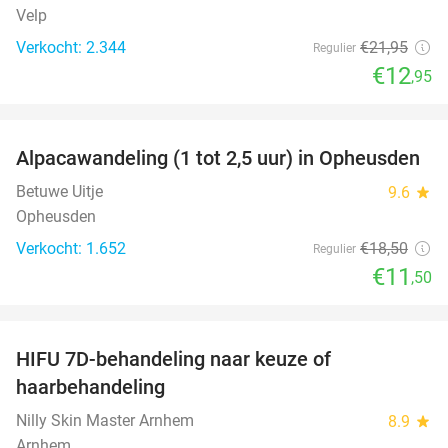
Velp
Verkocht: 2.344
€21
,95
Regulier
€12
,95
favorite_border
Alpacawandeling (1 tot 2,5 uur) in Opheusden
38%
Betuwe Uitje
9.6
star
Opheusden
Verkocht: 1.652
€18
,50
Regulier
€11
,50
favorite_border
HIFU 7D-behandeling naar keuze of
51%
haarbehandeling
Nilly Skin Master Arnhem
8.9
star
Arnhem