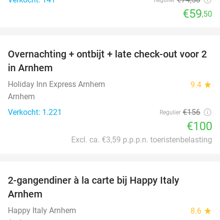
€59
,50
favorite_border
Overnachting + ontbijt + late check-out voor 2
36%
in Arnhem
Holiday Inn Express Arnhem
9.4
star
Arnhem
Verkocht: 1.221
€156
Regulier
€100
Excl. ca. €3,59 p.p.p.n. toeristenbelasting
favorite_border
2-gangendiner à la carte bij Happy Italy
35%
Arnhem
Happy Italy Arnhem
8.6
star