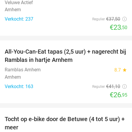
Veluwe Actief
Arnhem
Verkocht: 237
€37
,50
Regulier
€23
,50
favorite_border
All-You-Can-Eat tapas (2,5 uur) + nagerecht bij
34%
Ramblas in hartje Arnhem
Ramblas Arnhem
8.7
star
Arnhem
Verkocht: 163
€41
,10
Regulier
€26
,95
favorite_border
Tocht op e-bike door de Betuwe (4 tot 5 uur) +
35%
meer