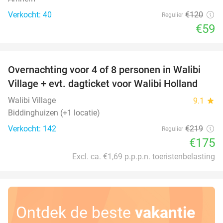
Verkocht: 40
€120
Regulier
€59
favorite_border
Overnachting voor 4 of 8 personen in Walibi
20%
Village + evt. dagticket voor Walibi Holland
Walibi Village
9.1
star
Biddinghuizen (+1 locatie)
Verkocht: 142
€219
Regulier
€175
Excl. ca. €1,69 p.p.p.n. toeristenbelasting
Ontdek de beste
vakantie