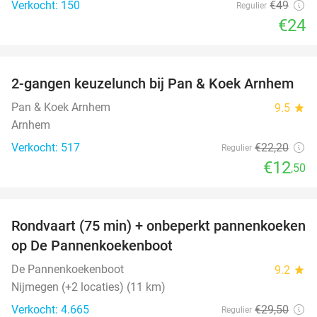
Verkocht: 150
€49
Regulier
€24
favorite_border
2-gangen keuzelunch bij Pan & Koek Arnhem
44%
Pan & Koek Arnhem
9.5
star
Arnhem
Verkocht: 517
€22
,20
Regulier
€12
,50
favorite_border
Rondvaart (75 min) + onbeperkt pannenkoeken
30%
op De Pannenkoekenboot
De Pannenkoekenboot
9.2
star
Nijmegen (+2 locaties) (11 km)
Verkocht: 4.665
€29
,50
Regulier