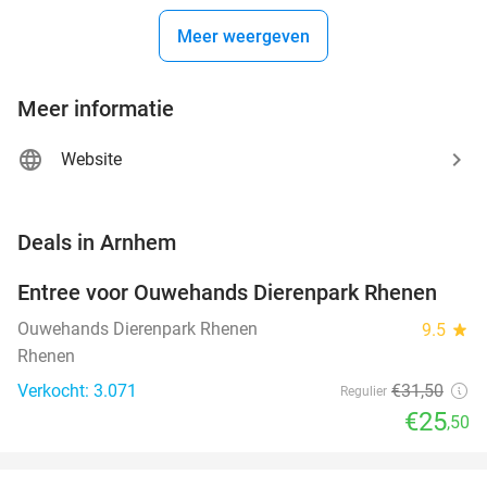
Meer weergeven
Meer informatie
Website
favorite_border
Deals in Arnhem
Entree voor Ouwehands Dierenpark Rhenen
19%
Ouwehands Dierenpark Rhenen
9.5
star
Rhenen
Verkocht: 3.071
€31
,50
Regulier
€25
,50
favorite_border