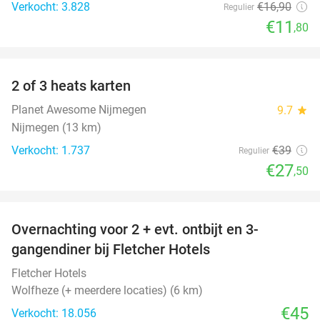
Verkocht: 3.828
€16
,90
Regulier
€11
,80
favorite_border
2 of 3 heats karten
29%
Planet Awesome Nijmegen
9.7
star
Nijmegen (13 km)
Verkocht: 1.737
€39
Regulier
€27
,50
favorite_border
Overnachting voor 2 + evt. ontbijt en 3-
gangendiner bij Fletcher Hotels
Fletcher Hotels
Wolfheze (+ meerdere locaties) (6 km)
€45
Verkocht: 18.056