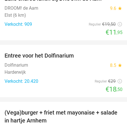
39%
DROOM! de Aam
9.6
star
Elst (6 km)
Verkocht: 909
€19
,50
Regulier
€11
,95
favorite_border
Entree voor het Dolfinarium
36%
Dolfinarium
8.5
star
Harderwijk
Verkocht: 20.420
€29
Regulier
€18
,50
favorite_border
(Vega)burger + friet met mayonaise + salade
36%
in hartje Arnhem