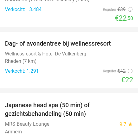
Verkocht: 13.484
€39
Regulier
€22
,50
favorite_border
Dag- of avondentree bij wellnessresort
48%
Wellnessresort & Hotel De Valkenberg
Rheden (7 km)
Verkocht: 1.291
€42
Regulier
€22
favorite_border
Japanese head spa (50 min) of
49%
gezichtsbehandeling (50 min)
MRS Beauty Lounge
9.7
star
Arnhem