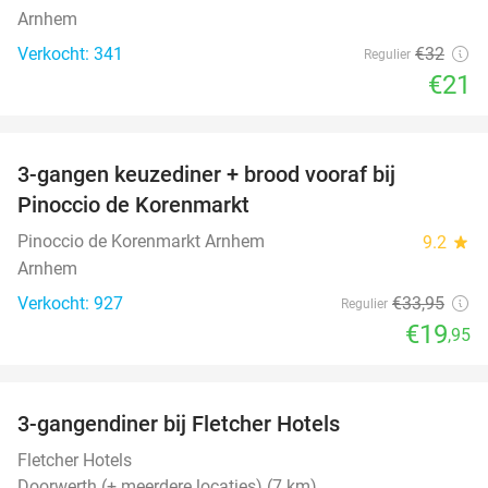
Arnhem
Verkocht: 341
€32
Regulier
€21
favorite_border
3-gangen keuzediner + brood vooraf bij
41%
Pinoccio de Korenmarkt
Pinoccio de Korenmarkt Arnhem
9.2
star
Arnhem
Verkocht: 927
€33
,95
Regulier
€19
,95
favorite_border
3-gangendiner bij Fletcher Hotels
42%
Fletcher Hotels
Doorwerth (+ meerdere locaties) (7 km)