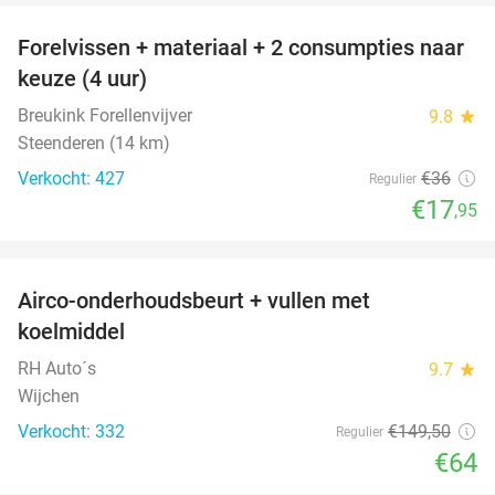
Forelvissen + materiaal + 2 consumpties naar
50%
keuze (4 uur)
Breukink Forellenvijver
9.8
star
Steenderen (14 km)
Verkocht: 427
€36
Regulier
€17
,95
favorite_border
Airco-onderhoudsbeurt + vullen met
57%
koelmiddel
RH Auto´s
9.7
star
Wijchen
Verkocht: 332
€149
,50
Regulier
€64