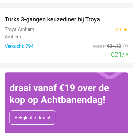
favorite_border
Turks 3-gangen keuzediner bij Troya
36%
Troya Arnhem
8.1
star
Arnhem
Verkocht: 794
€34
,10
Regulier
€21
,95
draai vanaf €19 over de
kop op Achtbanendag!
Bekijk alle deals!