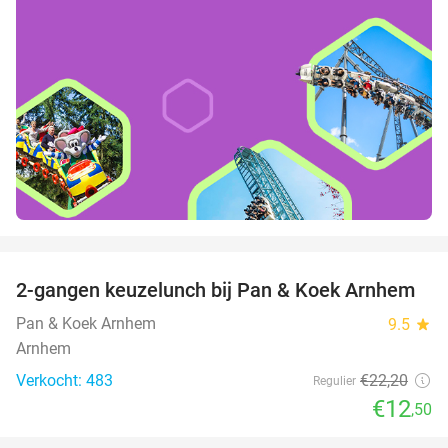
favorite_border
2-gangen keuzelunch bij Pan & Koek Arnhem
44%
Pan & Koek Arnhem
9.5
star
Arnhem
Verkocht: 483
€22
,20
Regulier
€12
,50
favorite_border