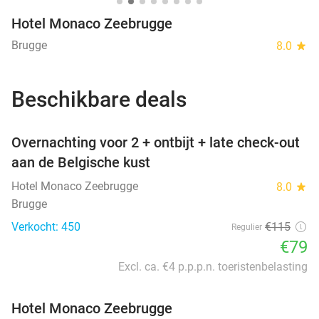
Hotel Monaco Zeebrugge
Brugge
8.0
star
Beschikbare deals
favorite_border
Overnachting voor 2 + ontbijt + late check-out
aan de Belgische kust
Hotel Monaco Zeebrugge
8.0
star
Brugge
Verkocht: 450
€115
Regulier
€79
Excl. ca. €4 p.p.p.n. toeristenbelasting
Hotel Monaco Zeebrugge