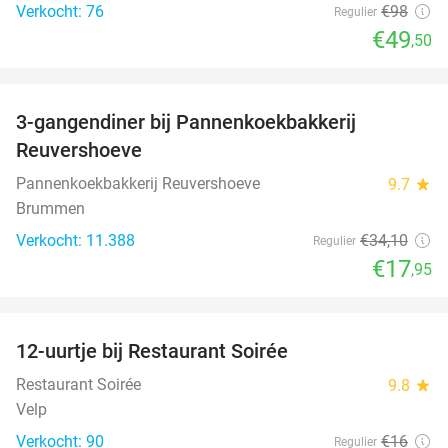
Verkocht: 76
€98
Regulier
€49
,50
favorite_border
3-gangendiner bij Pannenkoekbakkerij
47%
Reuvershoeve
Pannenkoekbakkerij Reuvershoeve
9.7
star
Brummen
Verkocht: 11.388
€34
,10
Regulier
€17
,95
favorite_border
12-uurtje bij Restaurant Soirée
38%
Restaurant Soirée
9.8
star
Velp
Verkocht: 90
€16
Regulier