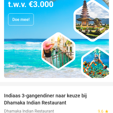
t.w.v. €3.000
Doe mee!
favorite_border
Indiaas 3-gangendiner naar keuze bij
34%
Dhamaka Indian Restaurant
Dhamaka Indian Restaurant
9.6
star