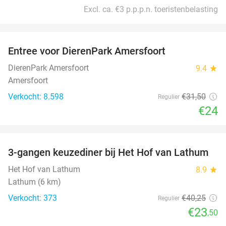
Excl. ca. €3 p.p.p.n. toeristenbelasting
favorite_border
Entree voor DierenPark Amersfoort
24%
DierenPark Amersfoort
9.4
star
Amersfoort
Verkocht: 8.598
€31
,50
Regulier
€24
favorite_border
3-gangen keuzediner bij Het Hof van Lathum
42%
Het Hof van Lathum
8.9
star
Lathum (6 km)
Verkocht: 373
€40
,25
Regulier
€23
,50