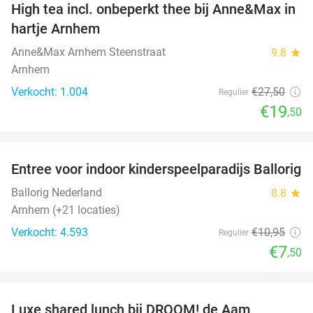
High tea incl. onbeperkt thee bij Anne&Max in
29%
hartje Arnhem
Anne&Max Arnhem Steenstraat
9.8
star
Arnhem
Verkocht: 1.004
€27
,50
Regulier
€19
,50
favorite_border
Entree voor indoor kinderspeelparadijs Ballorig
32%
Ballorig Nederland
8.8
star
Arnhem (+21 locaties)
Verkocht: 4.593
€10
,95
Regulier
€7
,50
favorite_border
Luxe shared lunch bij DROOM! de Aam