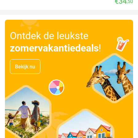
€34
,50
Ontdek de leukste
zomervakantiedeals
!
Bekijk nu