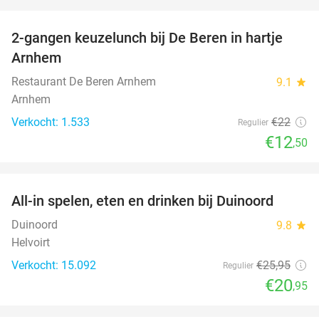
favorite_border
2-gangen keuzelunch bij De Beren in hartje
43%
Arnhem
Restaurant De Beren Arnhem
9.1
star
Arnhem
Verkocht: 1.533
€22
Regulier
€12
,50
favorite_border
All-in spelen, eten en drinken bij Duinoord
19%
Duinoord
9.8
star
Helvoirt
Verkocht: 15.092
€25
,95
Regulier
€20
,95
favorite_border