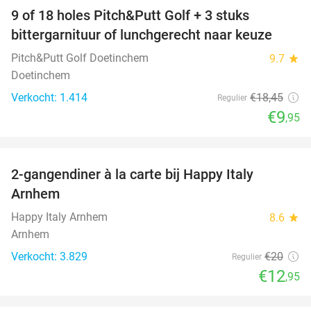
9 of 18 holes Pitch&Putt Golf + 3 stuks
46%
bittergarnituur of lunchgerecht naar keuze
Pitch&Putt Golf Doetinchem
9.7
star
Doetinchem
Verkocht: 1.414
€18
,45
Regulier
€9
,95
favorite_border
2-gangendiner à la carte bij Happy Italy
35%
Arnhem
Happy Italy Arnhem
8.6
star
Arnhem
Verkocht: 3.829
€20
Regulier
€12
,95
favorite_border