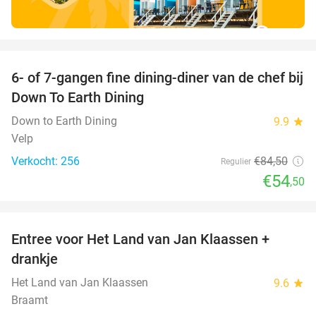
favorite_border
6- of 7-gangen fine dining-diner van de chef bij
36%
Down To Earth Dining
Down to Earth Dining
9.9
star
Velp
Verkocht: 256
€84
,50
Regulier
€54
,50
favorite_border
Entree voor Het Land van Jan Klaassen +
30%
drankje
Het Land van Jan Klaassen
9.6
star
Braamt