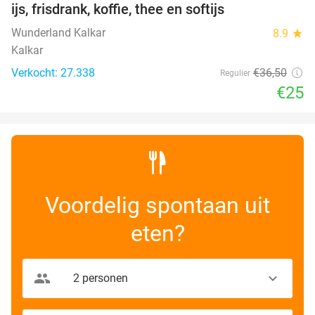
ijs, frisdrank, koffie, thee en softijs
Wunderland Kalkar
8.9
star
Kalkar
Verkocht: 27.338
€36
,50
Regulier
€25
Voordelig spontaan uit
eten?