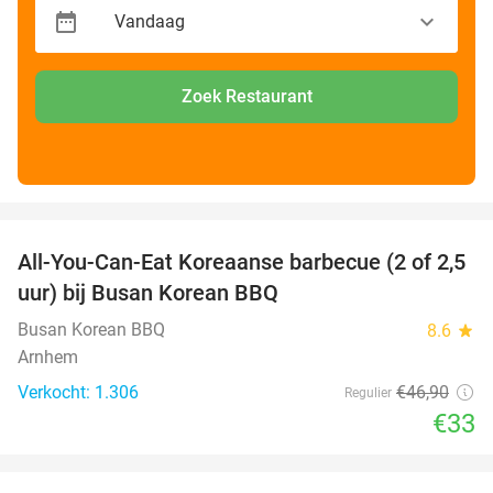
Zoek Restaurant
favorite_border
All-You-Can-Eat Koreaanse barbecue (2 of 2,5
30%
uur) bij Busan Korean BBQ
Busan Korean BBQ
8.6
star
Arnhem
Verkocht: 1.306
€46
,90
Regulier
€33
favorite_border