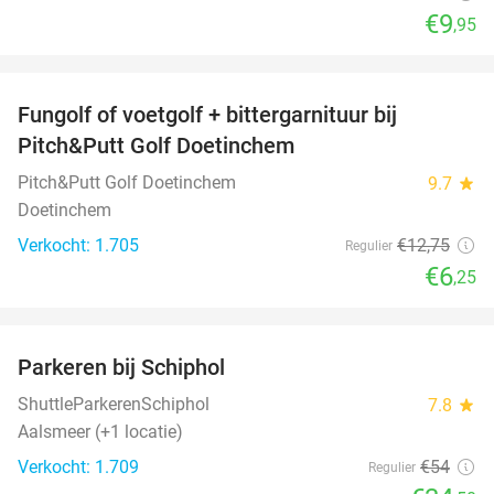
€9
,95
favorite_border
Fungolf of voetgolf + bittergarnituur bij
51%
Pitch&Putt Golf Doetinchem
Pitch&Putt Golf Doetinchem
9.7
star
Doetinchem
Verkocht: 1.705
€12
,75
Regulier
€6
,25
favorite_border
Parkeren bij Schiphol
36%
ShuttleParkerenSchiphol
7.8
star
Aalsmeer (+1 locatie)
Verkocht: 1.709
€54
Regulier