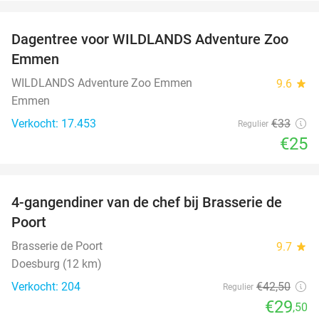
favorite_border
Dagentree voor WILDLANDS Adventure Zoo
24%
Emmen
WILDLANDS Adventure Zoo Emmen
9.6
star
Emmen
Verkocht: 17.453
€33
Regulier
€25
favorite_border
4-gangendiner van de chef bij Brasserie de
31%
Poort
Brasserie de Poort
9.7
star
Doesburg (12 km)
Verkocht: 204
€42
,50
Regulier
€29
,50