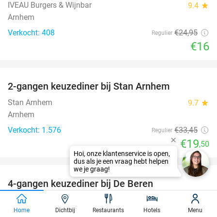
IVEAU Burgers & Wijnbar
9.4
star
Arnhem
Verkocht: 408
€24
,95
Regulier
€16
favorite_border
2-gangen keuzediner bij Stan Arnhem
42%
Stan Arnhem
9.7
star
Arnhem
Verkocht: 1.576
€33
,45
Regulier
€19
,50
favorite_border
4-gangen keuzediner bij De Beren
46%
De Beren Doetinchem
9.3
star
Home
Dichtbij
Restaurants
Hotels
Menu
Doetinchem