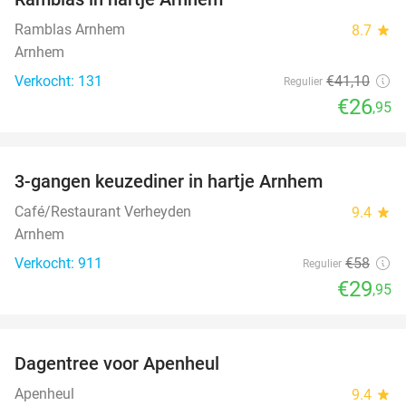
Ramblas Arnhem
8.7
star
Arnhem
Verkocht: 131
€41
,10
Regulier
€26
,95
favorite_border
3-gangen keuzediner in hartje Arnhem
48%
Café/Restaurant Verheyden
9.4
star
Arnhem
Verkocht: 911
€58
Regulier
€29
,95
favorite_border
Dagentree voor Apenheul
36%
Apenheul
9.4
star