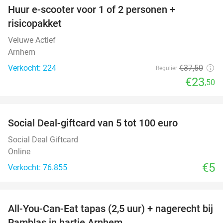
Huur e-scooter voor 1 of 2 personen +
37%
risicopakket
Veluwe Actief
Arnhem
Verkocht: 224
€37
,50
Regulier
€23
,50
favorite_border
Social Deal-giftcard van 5 tot 100 euro
Social Deal Giftcard
Online
€5
Verkocht: 76.855
favorite_border
All-You-Can-Eat tapas (2,5 uur) + nagerecht bij
34%
Ramblas in hartje Arnhem