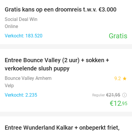
Gratis kans op een droomreis t.w.v. €3.000
Social Deal Win
Online
Gratis
Verkocht: 183.520
favorite_border
Entree Bounce Valley (2 uur) + sokken +
41%
verkoelende slush puppy
Bounce Valley Arnhem
9.2
star
Velp
Verkocht: 2.235
€21
,95
Regulier
€12
,95
favorite_border
Entree Wunderland Kalkar + onbeperkt friet,
32%