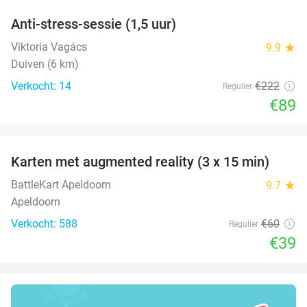
Anti-stress-sessie (1,5 uur)
60%
Viktoria Vagács
9.9
star
Duiven (6 km)
Verkocht: 14
€222
Regulier
€89
favorite_border
Karten met augmented reality (3 x 15 min)
35%
BattleKart Apeldoorn
9.7
star
Apeldoorn
Verkocht: 588
€60
Regulier
€39