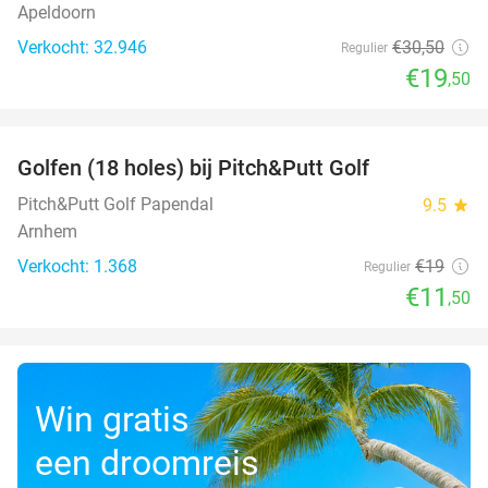
Apeldoorn
Verkocht: 32.946
€30
,50
Regulier
€19
,50
favorite_border
Golfen (18 holes) bij Pitch&Putt Golf
39%
Pitch&Putt Golf Papendal
9.5
star
Arnhem
Verkocht: 1.368
€19
Regulier
€11
,50
Win gratis
een droomreis